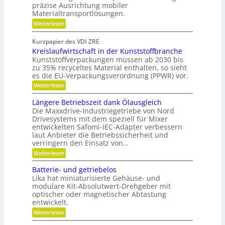
g
e
präzise Ausrichtung mobiler
h
s
Materialtransportlösungen.
r
f
l
:
r
Weiterlesen
B
i
S
e
e
f
c
i
Kurzpapier des VDI ZRE
d
h
e
f
Kreislaufwirtschaft in der Kunststoffbranche
n
s
i
e
e
H
Kunststoffverpackungen müssen ab 2030 bis
e
n
l
y
zu 35% recyceltes Material enthalten, so sieht
n
l
b
es die EU-Verpackungsverordnung (PPWR) vor.
g
r
k
:
Weiterlesen
e
i
n
K
n
d
r
a
a
-
Längere Betriebszeit dank Ölausgleich
e
u
K
u
Die Maxxdrive-Industriegetriebe von Nord
i
p
u
Drivesystems mit dem speziell für Mixer
f
s
o
g
entwickelten Safomi-IEC-Adapter verbessern
l
s
m
e
laut Anbieter die Betriebssicherheit und
a
i
l
i
u
verringern den Einsatz von…
t
l
t
f
i
a
:
Weiterlesen
w
o
g
s
L
i
n
e
ä
e
Batterie- und getriebelos
r
i
r
n
c
t
Lika hat miniaturisierte Gehäuse- und
e
g
s
r
modulare Kit-Absolutwert-Drehgeber mit
h
e
c
e
optischer oder magnetischer Abtastung
r
s
h
n
entwickelt.
e
a
F
B
f
:
Weiterlesen
r
e
t
B
t
e