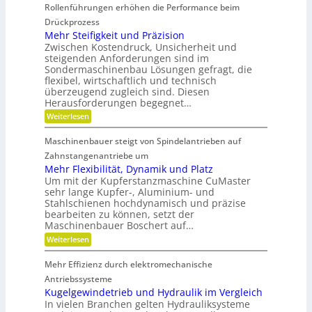
i
a
r
Rollenführungen erhöhen die Performance beim
n
t
i
i
d
t
Drückprozess
h
e
e
e
Mehr Steifigkeit und Präzision
b
e
r
r
s
Zwischen Kostendruck, Unsicherheit und
K
i
i
z
steigenden Anforderungen sind im
u
e
t
e
Sondermaschinenbau Lösungen gefragt, die
n
-
i
s
s
flexibel, wirtschaftlich und technisch
u
t
t
n
überzeugend zugleich sind. Diesen
g
d
s
d
Herausforderungen begegnet…
a
r
t
g
n
:
Weiterlesen
a
o
e
k
M
f
t
d
Ö
e
f
r
Maschinenbauer steigt von Spindelantrieben auf
l
e
h
b
i
a
r
Zahnstangenantriebe um
r
e
n
u
S
a
b
Mehr Flexibilität, Dynamik und Platz
s
t
n
e
Um mit der Kupferstanzmaschine CuMaster
g
e
c
l
sehr lange Kupfer-, Aluminium- und
l
i
h
o
e
Stahlschienen hochdynamisch und präzise
f
e
s
i
bearbeiten zu können, setzt der
i
c
g
Maschinenbauer Boschert auf…
h
k
:
Weiterlesen
e
M
i
e
t
Mehr Effizienz durch elektromechanische
h
u
r
Antriebssysteme
n
F
Kugelgewindetrieb und Hydraulik im Vergleich
d
l
P
In vielen Branchen gelten Hydrauliksysteme
e
r