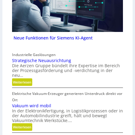
Neue Funktionen für Siemens KI-Agent
Industrielle Gaslösungen
Strategische Neuausrichtung
Die Aerzen Gruppe bündelt ihre Expertise im Bereich
der Prozessgasförderung und -verdichtung in der
neu…
:
Weiterlesen
S
Elektrische Vakuum-Erzeuger generieren Unterdruck direkt vor
t
r
Ort
a
Vakuum wird mobil
In der Elektronikfertigung, in Logistikprozessen oder in
t
der Automobilindustrie greift, hält und bewegt
e
Vakuumtechnik Werkstücke.…
g
:
Weiterlesen
i
V
s