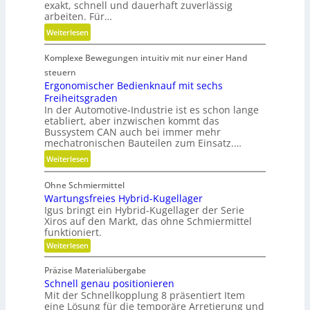
r
exakt, schnell und dauerhaft zuverlässig
o
arbeiten. Für…
e
f
n
:
Weiterlesen
f
t
G
a
e
Komplexe Bewegungen intuitiv mit nur einer Hand
e
b
c
w
steuern
f
h
i
Ergonomischer Bedienknauf mit sechs
ä
n
Freiheitsgraden
r
l
i
In der Automotive-Industrie ist es schon lange
b
l
etabliert, aber inzwischen kommt das
k
e
e
Bussystem CAN auch bei immer mehr
l
mechatronischen Bauteilen zum Einsatz.…
v
t
e
:
Weiterlesen
u
r
E
n
m
Ohne Schmiermittel
r
d
e
Wartungsfreies Hybrid-Kugellager
g
n
i
Igus bringt ein Hybrid-Kugellager der Serie
o
i
Xiros auf den Markt, das ohne Schmiermittel
d
n
c
funktioniert.
e
o
h
:
Weiterlesen
n
m
W
t
i
a
g
Präzise Materialübergabe
r
s
e
Schnell genau positionieren
t
c
u
Mit der Schnellkopplung 8 präsentiert Item
s
h
n
eine Lösung für die temporäre Arretierung und
c