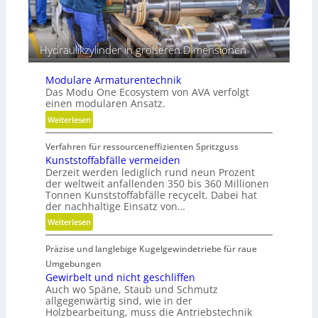
Hydraulikzylinder in größeren Dimensionen
Modulare Armaturentechnik
Das Modu One Ecosystem von AVA verfolgt
einen modularen Ansatz.
:
Weiterlesen
M
Verfahren für ressourceneffizienten Spritzguss
o
Kunststoffabfälle vermeiden
d
Derzeit werden lediglich rund neun Prozent
u
der weltweit anfallenden 350 bis 360 Millionen
l
Tonnen Kunststoffabfälle recycelt. Dabei hat
a
der nachhaltige Einsatz von…
r
:
Weiterlesen
e
K
A
Präzise und langlebige Kugelgewindetriebe für raue
u
r
n
Umgebungen
m
s
Gewirbelt und nicht geschliffen
a
Auch wo Späne, Staub und Schmutz
t
t
allgegenwärtig sind, wie in der
s
u
Holzbearbeitung, muss die Antriebstechnik
t