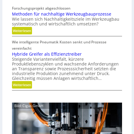
a
c
Forschungsprojekt abgeschlossen
k
h
Methoden für nachhaltige Werkzeugbauprozesse
u
e
Wie lassen sich Nachhaltigkeitsziele im Werkzeugbau
u
N
systematisch und wirtschaftlich umsetzen?
m
e
:
Weiterlesen
w
u
M
i
a
Wie intelligente Pneumatik Kosten senkt und Prozesse
e
r
u
t
vereinfacht
d
s
h
Hybride Greifer als Effizienztreiber
m
r
Steigende Variantenvielfalt, kürzere
o
o
i
Produktlebenszyklen und wachsende Anforderungen
d
b
c
an Transparenz sowie Prozesssicherheit setzten die
e
i
h
industrielle Produktion zunehmend unter Druck.
n
l
Gleichzeitig müssen Anlagen wirtschaftlich…
t
f
u
:
Weiterlesen
ü
n
H
r
g
y
n
b
a
Bild: Cigus GmbH
r
c
i
h
d
h
e
a
G
l