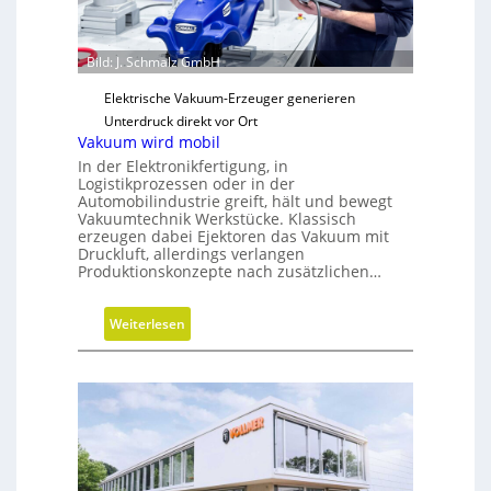
c
h
e
Bild: J. Schmalz GmbH
N
Elektrische Vakuum-Erzeuger generieren
e
Unterdruck direkt vor Ort
u
Vakuum wird mobil
a
In der Elektronikfertigung, in
u
Logistikprozessen oder in der
s
Automobilindustrie greift, hält und bewegt
Vakuumtechnik Werkstücke. Klassisch
r
erzeugen dabei Ejektoren das Vakuum mit
i
Druckluft, allerdings verlangen
c
Produktionskonzepte nach zusätzlichen…
h
t
:
Weiterlesen
u
V
n
a
g
k
u
u
m
w