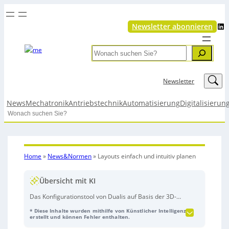
LinkedIn
Newsletter abonnieren
Search
LinkedIn
Newsletter
News
Mechatronik
Antriebstechnik
Automatisierung
Digitalisierun
Search
Home
»
News&Normen
»
Layouts einfach und intuitiv planen
Übersicht mit KI
Das Konfigurationstool von Dualis auf Basis der 3D-
Simulationsplattform
Visual Components
ermöglicht
* Diese Inhalte wurden mithilfe von Künstlicher Intelligenz
es Unternehmen, Layouts einfach zu planen und bei
erstellt und können Fehler enthalten.
Bedarf direkt realitätsnah zu simulieren. Die Lösung