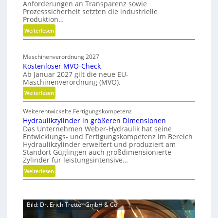
Anforderungen an Transparenz sowie
e
o
e
Prozesssicherheit setzten die industrielle
r
n
a
Produktion…
f
C
d
:
Weiterlesen
ü
N
m
H
r
C
a
y
n
-
Maschinenverordnung 2027
p
b
a
Kostenloser MVO-Check
S
r
c
Ab Januar 2027 gilt die neue EU-
i
i
h
Maschinenverordnung (MVO).
d
m
h
:
Weiterlesen
e
u
a
K
G
l
l
Weiterentwickelte Fertigungskompetenz
o
r
a
t
Hydraulikzylinder in größeren Dimensionen
s
e
i
t
Das Unternehmen Weber-Hydraulik hat seine
t
i
Entwicklungs- und Fertigungskompetenz im Bereich
g
i
e
f
Hydraulikzylinder erweitert und produziert am
e
o
n
e
Standort Güglingen auch großdimensionierte
W
l
n
Zylinder für leistungsintensive…
r
e
o
a
:
Weiterlesen
r
s
l
H
k
e
s
y
z
r
E
d
e
M
Bild: Dr. Erich Tretter GmbH & Co.
ff
r
u
V
i
a