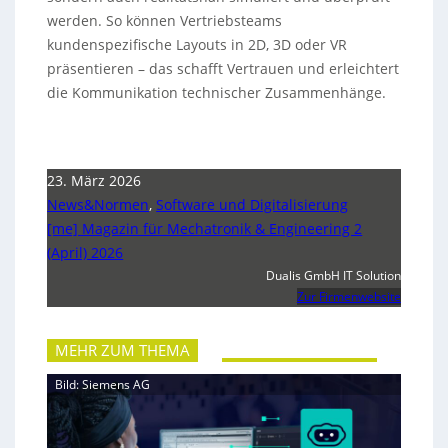
werden. So können Vertriebsteams
kundenspezifische Layouts in 2D, 3D oder VR
präsentieren – das schafft Vertrauen und erleichtert
die Kommunikation technischer Zusammenhänge.
23. März 2026
News&Normen
,
Software und Digitalisierung
[me] Magazin für Mechatronik & Engineering 2
(April) 2026
Dualis GmbH IT Solution
Zur Firmenwebsite
MEHR ZUM THEMA
Bild: Siemens AG