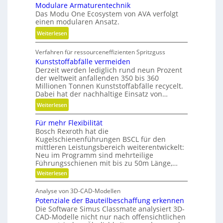
Modulare Armaturentechnik
u
l
Das Modu One Ecosystem von AVA verfolgt
g
i
einen modularen Ansatz.
e
t
:
Weiterlesen
l
ä
M
g
t
Verfahren für ressourceneffizienten Spritzguss
o
e
,
Kunststoffabfälle vermeiden
d
w
D
Derzeit werden lediglich rund neun Prozent
u
i
y
der weltweit anfallenden 350 bis 360
l
n
Millionen Tonnen Kunststoffabfälle recycelt.
n
a
d
Dabei hat der nachhaltige Einsatz von…
a
r
e
m
:
Weiterlesen
e
t
i
K
A
r
Für mehr Flexibilität
k
u
r
i
Bosch Rexroth hat die
u
n
m
Kugelschienenführungen BSCL für den
e
n
s
a
mittleren Leistungsbereich weiterentwickelt:
b
d
t
Neu im Programm sind mehrteilige
t
u
P
s
Führungsschienen mit bis zu 50m Länge,…
u
n
l
t
:
Weiterlesen
r
d
F
a
o
e
H
ü
t
f
Analyse von 3D-CAD-Modellen
r
n
y
z
f
Potenziale der Bauteilbeschaffung erkennen
m
t
d
e
Die Software Simus Classmate analysiert 3D-
a
e
r
h
CAD-Modelle nicht nur nach offensichtlichen
b
r
c