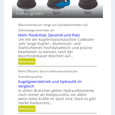
i
m
Ergonomischer Bedienknauf mit sechs
e
Freiheitsgraden
n
s
Maschinenbauer steigt von Spindelantrieben auf
i
Zahnstangenantriebe um
o
Mehr Flexibilität, Dynamik und Platz
n
Um mit der Kupferstanzmaschine CuMaster
e
sehr lange Kupfer-, Aluminium- und
n
Stahlschienen hochdynamisch und präzise
bearbeiten zu können, setzt der
Maschinenbauer Boschert auf…
:
Weiterlesen
M
Mehr Effizienz durch elektromechanische
e
h
Antriebssysteme
r
Kugelgewindetrieb und Hydraulik im
Vergleich
F
In vielen Branchen gelten Hydrauliksysteme
l
noch immer als Nonplusultra, vor allem
e
wenn hohe Kräfte im Spiel sind. Doch es gibt
x
starke Konkurrenz…
i
:
Weiterlesen
b
K
i