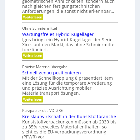
geometrischen Ähnlichkeiten, sondern auch
a
f
F
h
nach gleichen fertigungstechnischen
u
l
ä
Anforderungen, die sonst nicht erkennbar…
n
e
l
l
x
:
i
Weiterlesen
i
l
i
P
k
k
b
o
e
Ohne Schmiermittel
i
t
i
v
Wartungsfreies Hybrid-Kugellager
l
e
m
i
e
n
Igus bringt ein Hybrid-Kugellager der Serie
V
t
z
Xiros auf den Markt, das ohne Schmiermittel
r
ä
i
e
funktioniert.
m
t
a
r
:
Weiterlesen
l
e
W
g
e
i
a
d
l
Präzise Materialübergabe
d
r
e
e
Schnell genau positionieren
t
r
e
u
Mit der Schnellkopplung 8 präsentiert Item
i
B
n
n
a
eine Lösung für die temporäre Arretierung
c
g
u
und präzise Ausrichtung mobiler
h
s
t
Materialtransportlösungen.
f
e
:
r
Weiterlesen
i
S
e
l
c
i
b
Kurzpapier des VDI ZRE
h
e
e
Kreislaufwirtschaft in der Kunststoffbranche
n
s
s
e
H
Kunststoffverpackungen müssen ab 2030 bis
c
l
y
zu 35% recyceltes Material enthalten, so
h
l
b
a
sieht es die EU-Verpackungsverordnung
g
r
f
(PPWR) vor.
e
i
f