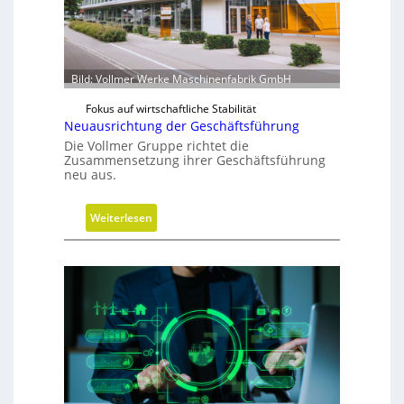
i
r
d
m
Bild: Vollmer Werke Maschinenfabrik GmbH
o
b
Fokus auf wirtschaftliche Stabilität
Neuausrichtung der Geschäftsführung
i
Die Vollmer Gruppe richtet die
l
Zusammensetzung ihrer Geschäftsführung
neu aus.
:
Weiterlesen
N
e
u
a
u
s
r
i
c