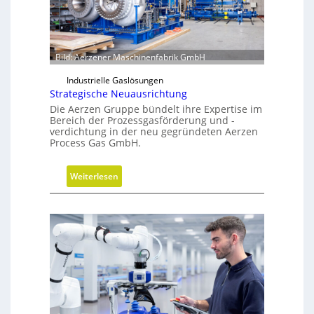
Bild: Aerzener Maschinenfabrik GmbH
Industrielle Gaslösungen
Strategische Neuausrichtung
Die Aerzen Gruppe bündelt ihre Expertise im
Bereich der Prozessgasförderung und -
verdichtung in der neu gegründeten Aerzen
Process Gas GmbH.
:
Weiterlesen
S
t
r
a
t
e
g
i
s