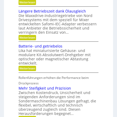
:
n
Weiterlesen
d
u
K
a
-
n
r
u
K
g
Längere Betriebszeit dank Ölausgleich
e
p
u
e
Die Maxxdrive-Industriegetriebe von Nord
i
o
g
r
Drivesystems mit dem speziell für Mixer
s
s
e
k
entwickelten Safomi-IEC-Adapter verbessern
l
i
l
e
laut Anbieter die Betriebssicherheit und
a
t
l
n
u
i
a
verringern den Einsatz von…
n
f
o
g
e
:
Weiterlesen
w
n
e
n
L
i
i
r
ä
Batterie- und getriebelos
r
e
n
t
r
Lika hat miniaturisierte Gehäuse- und
g
s
e
modulare Kit-Absolutwert-Drehgeber mit
e
c
n
optischer oder magnetischer Abtastung
r
h
entwickelt.
e
a
B
f
:
Weiterlesen
e
t
B
t
i
a
r
Rollenführungen erhöhen die Performance beim
n
t
i
d
t
Drückprozess
e
e
e
Mehr Steifigkeit und Präzision
b
r
r
s
Zwischen Kostendruck, Unsicherheit und
K
i
z
steigenden Anforderungen sind im
u
e
e
Sondermaschinenbau Lösungen gefragt, die
n
-
i
s
flexibel, wirtschaftlich und technisch
u
t
t
n
überzeugend zugleich sind. Diesen
d
s
d
Herausforderungen begegnet…
a
t
g