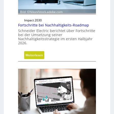
h
t
u
Bild: ©Nikon/stock.adobe.com
n
Impact 2030
g
Fortschritte bei Nachhaltigkeits-Roadmap
d
Schneider Electric berichtet über Fortschritte
e
bei der Umsetzung seiner
r
Nachhaltigkeitsstrategie im ersten Halbjahr
2026.
G
e
s
:
Weiterlesen
c
F
h
o
ä
r
f
t
t
s
s
c
f
h
ü
r
h
i
r
t
u
t