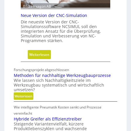
n
e
Bild: Hexagon AB
g
b
Neue Version der CNC-Simulation
e
Die neueste Version der CNC-
i
Simulationssoftware NCSIMUL soll den
N
integrierten Ansatz für die Überprüfung,
Simulation und Verbesserung von NC-
a
Programmen stärken.
c
h
:
Weiterlesen
h
N
a
e
l
Forschungsprojekt abgeschlossen
u
t
Methoden für nachhaltige Werkzeugbauprozesse
e
i
Wie lassen sich Nachhaltigkeitsziele im
Werkzeugbau systematisch und wirtschaftlich
V
g
umsetzen?
e
k
:
Weiterlesen
r
e
M
s
i
Wie intelligente Pneumatik Kosten senkt und Prozesse
e
i
t
t
vereinfacht
o
s
h
Hybride Greifer als Effizienztreiber
n
-
Steigende Variantenvielfalt, kürzere
o
d
Produktlebenszyklen und wachsende
R
d