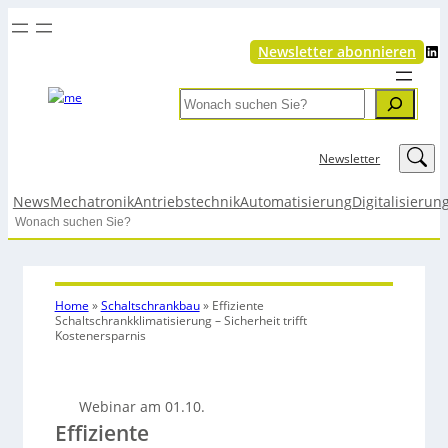
LinkedIn
Newsletter abonnieren
Search
LinkedIn
Newsletter
News
Mechatronik
Antriebstechnik
Automatisierung
Digitalisierun
Search
Home
»
Schaltschrankbau
»
Effiziente
Schaltschrankklimatisierung – Sicherheit trifft
Kostenersparnis
Webinar am 01.10.
Effiziente