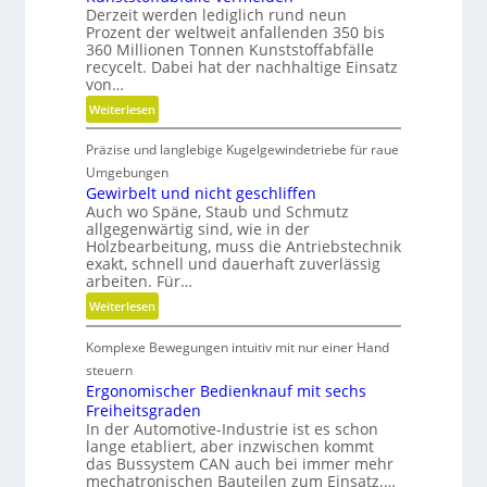
Derzeit werden lediglich rund neun
u
Prozent der weltweit anfallenden 350 bis
l
360 Millionen Tonnen Kunststoffabfälle
a
recycelt. Dabei hat der nachhaltige Einsatz
r
von…
e
:
Weiterlesen
A
K
r
Präzise und langlebige Kugelgewindetriebe für raue
u
m
n
Umgebungen
a
s
Gewirbelt und nicht geschliffen
t
Auch wo Späne, Staub und Schmutz
t
u
allgegenwärtig sind, wie in der
s
r
Holzbearbeitung, muss die Antriebstechnik
t
exakt, schnell und dauerhaft zuverlässig
e
o
arbeiten. Für…
n
f
:
t
Weiterlesen
f
G
e
a
Komplexe Bewegungen intuitiv mit nur einer Hand
e
c
b
w
h
steuern
f
i
n
Ergonomischer Bedienknauf mit sechs
ä
Freiheitsgraden
r
i
l
In der Automotive-Industrie ist es schon
b
k
l
lange etabliert, aber inzwischen kommt
e
e
das Bussystem CAN auch bei immer mehr
l
mechatronischen Bauteilen zum Einsatz.…
v