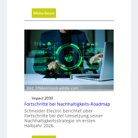
:
Weiterlesen
N
e
u
a
u
s
r
i
c
h
t
Bild: ©Nikon/stock.adobe.com
u
n
Impact 2030
g
Fortschritte bei Nachhaltigkeits-Roadmap
d
Schneider Electric berichtet über
Fortschritte bei der Umsetzung seiner
e
Nachhaltigkeitsstrategie im ersten
r
Halbjahr 2026.
G
e