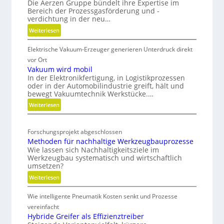
r
Die Aerzen Gruppe bündelt ihre Expertise im
n
Bereich der Prozessgasförderung und -
t
verdichtung in der neu…
g
S
f
:
Weiterlesen
o
S
ü
u
Elektrische Vakuum-Erzeuger generieren Unterdruck direkt
t
r
r
r
vor Ort
D
c
a
Vakuum wird mobil
i
i
In der Elektronikfertigung, in Logistikprozessen
t
g
n
oder in der Automobilindustrie greift, hält und
e
i
bewegt Vakuumtechnik Werkstücke.…
g
g
t
:
Weiterlesen
v
i
a
V
s
e
a
l
c
r
Forschungsprojekt abgeschlossen
k
T
h
b
Methoden für nachhaltige Werkzeugbauprozesse
u
e
w
i
Wie lassen sich Nachhaltigkeitsziele im
u
N
i
Werkzeugbau systematisch und wirtschaftlich
n
m
e
umsetzen?
n
d
w
u
s
:
Weiterlesen
e
i
a
M
t
r
u
Wie intelligente Pneumatik Kosten senkt und Prozesse
e
d
s
t
vereinfacht
m
r
h
Hybride Greifer als Effizienztreiber
o
i