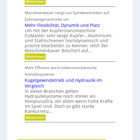
n
:
f
Weiterlesen
e
n
k
M
f
t
Ö
e
b
r
Maschinenbauer steigt von Spindelantrieben auf
l
h
r
i
a
r
Zahnstangenantriebe um
a
e
u
S
n
b
Mehr Flexibilität, Dynamik und Platz
s
t
c
e
Um mit der Kupferstanzmaschine
g
e
h
l
CuMaster sehr lange Kupfer-, Aluminium-
l
i
e
o
e
und Stahlschienen hochdynamisch und
f
s
i
präzise bearbeiten zu können, setzt der
i
c
g
Maschinenbauer Boschert auf…
h
k
:
Weiterlesen
e
M
i
e
t
Mehr Effizienz durch elektromechanische
h
u
r
Antriebssysteme
n
F
Kugelgewindetrieb und Hydraulik im
d
l
P
Vergleich
e
r
In vielen Branchen gelten
x
ä
Hydrauliksysteme noch immer als
i
z
b
Nonplusultra, vor allem wenn hohe Kräfte
i
i
im Spiel sind. Doch es gibt starke
s
l
i
Konkurrenz…
i
o
:
Weiterlesen
t
n
K
ä
u
t
g
,
e
D
l
y