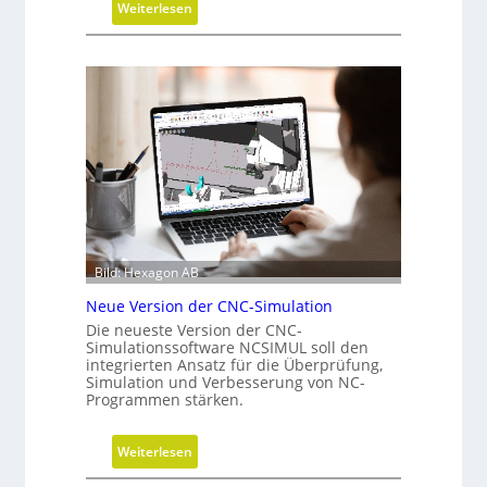
:
Weiterlesen
s
F
c
o
h
r
ä
t
f
s
t
c
s
h
f
r
ü
i
h
t
r
t
u
Bild: Hexagon AB
e
n
b
Neue Version der CNC-Simulation
g
e
Die neueste Version der CNC-
Simulationssoftware NCSIMUL soll den
i
integrierten Ansatz für die Überprüfung,
N
Simulation und Verbesserung von NC-
a
Programmen stärken.
c
h
:
Weiterlesen
h
N
a