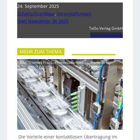
24. September 2025
Schaltschrankbau
,
Veranstaltungen
[me] Newsletter 38 2025
TeDo Verlag GmbH
Zur Firmenwebsite
MEHR ZUM THEMA
Bild: Thomas Franz, Photostudio Blesius, Hameln
Die Vorteile einer kontaktlosen Übertragung im