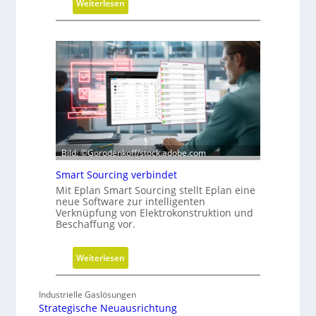
l
:
Weiterlesen
a
G
t
e
i
o
o
m
n
e
t
r
i
e
-
Bild: ©Gorodenkoff/stock.adobe.com
V
Smart Sourcing verbindet
e
Mit Eplan Smart Sourcing stellt Eplan eine
r
neue Software zur intelligenten
e
Verknüpfung von Elektrokonstruktion und
Beschaffung vor.
i
n
f
:
Weiterlesen
a
S
c
m
Industrielle Gaslösungen
h
a
Strategische Neuausrichtung
u