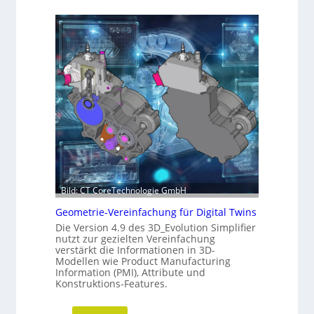
e
l
u
t
e
i
V
g
e
k
r
e
s
i
i
t
o
s
n
-
d
R
e
o
r
Bild: CT CoreTechnologie GmbH
a
C
d
Geometrie-Vereinfachung für Digital Twins
N
m
Die Version 4.9 des 3D_Evolution Simplifier
C
a
nutzt zur gezielten Vereinfachung
-
verstärkt die Informationen in 3D-
p
S
Modellen wie Product Manufacturing
i
Information (PMI), Attribute und
Konstruktions-Features.
m
u