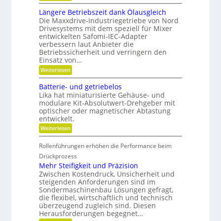
u
K
K
u
p
u
r
Längere Betriebszeit dank Ölausgleich
f
o
g
e
Die Maxxdrive-Industriegetriebe von Nord
s
m
e
i
Drivesystems mit dem speziell für Mixer
i
l
s
i
t
l
entwickelten Safomi-IEC-Adapter
l
t
i
a
verbessern laut Anbieter die
a
o
g
s
u
Betriebssicherheit und verringern den
n
e
f
e
Einsatz von…
i
r
w
c
:
e
Weiterlesen
i
L
r
h
r
ä
e
t
Batterie- und getriebelos
s
n
n
s
Lika hat miniaturisierte Gehäuse- und
F
g
c
modulare Kit-Absolutwert-Drehgeber mit
e
r
h
optischer oder magnetischer Abtastung
r
a
e
entwickelt.
e
f
i
B
t
:
Weiterlesen
e
i
h
B
t
n
a
e
r
Rollenführungen erhöhen die Performance beim
d
t
i
i
e
t
Drückprozess
e
r
t
e
Mehr Steifigkeit und Präzision
b
K
r
s
s
Zwischen Kostendruck, Unsicherheit und
u
i
z
g
steigenden Anforderungen sind im
n
e
e
s
Sondermaschinenbau Lösungen gefragt,
-
r
i
t
die flexibel, wirtschaftlich und technisch
u
a
t
s
n
überzeugend zugleich sind. Diesen
d
d
t
d
Herausforderungen begegnet…
a
o
g
e