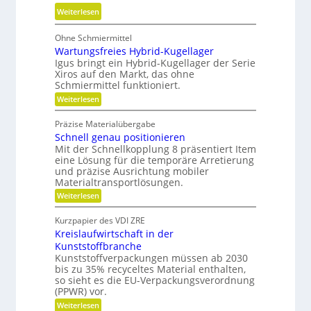
t
e
:
Weiterlesen
u
r
E
n
m
Ohne Schmiermittel
r
d
e
Wartungsfreies Hybrid-Kugellager
g
n
i
Igus bringt ein Hybrid-Kugellager der Serie
o
i
Xiros auf den Markt, das ohne
d
n
c
Schmiermittel funktioniert.
e
o
h
:
Weiterlesen
n
m
W
t
i
a
g
Präzise Materialübergabe
r
s
e
Schnell genau positionieren
t
c
u
Mit der Schnellkopplung 8 präsentiert Item
s
h
n
eine Lösung für die temporäre Arretierung
c
g
e
und präzise Ausrichtung mobiler
h
s
Materialtransportlösungen.
r
f
l
:
r
Weiterlesen
B
i
S
e
e
f
c
i
Kurzpapier des VDI ZRE
d
h
e
f
Kreislaufwirtschaft in der
n
s
i
e
e
H
Kunststoffbranche
e
n
l
y
Kunststoffverpackungen müssen ab 2030
n
l
b
bis zu 35% recyceltes Material enthalten,
g
r
k
so sieht es die EU-Verpackungsverordnung
e
i
n
(PPWR) vor.
n
d
a
a
-
:
Weiterlesen