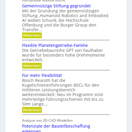
Humanoide Robotik und KI
e
i
Gemeinnützige Stiftung gegründet
ä
i
l
F
Mit der Gründung der gemeinnützigen
z
r
i
Stiftung ‚Humanoid Robotics and Embodied
i
i
AI‘ wollen Schunk, die Hochschule
t
s
s
Offenburg und die Burger Group den
ä
t
i
Transfer…
e
t
o
n
:
Weiterlesen
,
,
n
G
D
e
e
Flexible Planetengetriebe-Familie
i
m
y
Die Getriebebaureihe GPT von Faulhaber
n
e
n
wurde für besonders hohe Drehmomente
e
i
a
entwickelt.
V
n
e
n
m
:
Weiterlesen
r
ü
F
i
a
t
l
Für mehr Flexibilität
k
n
z
e
Bosch Rexroth hat die
t
i
u
x
w
g
Kugelschienenführungen BSCL für den
i
n
o
e
mittleren Leistungsbereich
b
r
d
S
weiterentwickelt: Neu im Programm sind
l
t
t
P
e
mehrteilige Führungsschienen mit bis zu
u
i
P
50m Länge,…
l
n
f
l
g
t
a
:
Weiterlesen
a
u
F
n
t
n
ü
e
Analyse von 3D-CAD-Modellen
z
g
r
t
Potenziale der Bauteilbeschaffung
g
m
e
e
e
erkennen
n