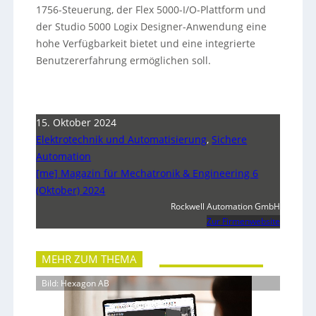
1756-Steuerung, der Flex 5000-I/O-Plattform und
der Studio 5000 Logix Designer-Anwendung eine
hohe Verfügbarkeit bietet und eine integrierte
Benutzererfahrung ermöglichen soll.
15. Oktober 2024
Elektrotechnik und Automatisierung
,
Sichere
Automation
[me] Magazin für Mechatronik & Engineering 6
(Oktober) 2024
Rockwell Automation GmbH
Zur Firmenwebsite
MEHR ZUM THEMA
Bild: Hexagon AB