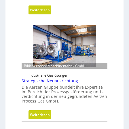
n
i
:
Weiterlesen
g
H
e
y
W
b
e
r
r
i
k
d
z
e
e
G
u
r
Bild: Aerzener Maschinenfabrik GmbH
g
e
b
Industrielle Gaslösungen
i
a
Strategische Neuausrichtung
f
u
Die Aerzen Gruppe bündelt ihre Expertise
e
p
im Bereich der Prozessgasförderung und -
r
verdichtung in der neu gegründeten Aerzen
r
a
Process Gas GmbH.
o
l
z
s
:
e
Weiterlesen
E
S
s
ff
t
s