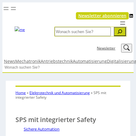
LinkedIn
Newsletter abonnieren
Search
LinkedIn
Newsletter
News
Mechatronik
Antriebstechnik
Automatisierung
Digitalisierun
Search
Home
»
Elektrotechnik und Automatisierung
»
SPS mit
integrierter Safety
SPS mit integrierter Safety
Sichere Automation