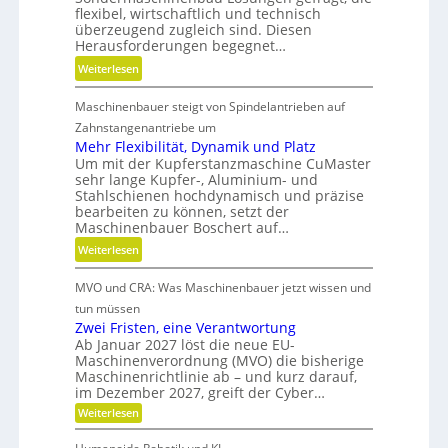
i
flexibel, wirtschaftlich und technisch
b
e
überzeugend zugleich sind. Diesen
s
-
Herausforderungen begegnet…
z
u
:
Weiterlesen
e
n
M
i
d
Maschinenbauer steigt von Spindelantrieben auf
e
t
g
h
Zahnstangenantriebe um
d
e
r
Mehr Flexibilität, Dynamik und Platz
a
t
Um mit der Kupferstanzmaschine CuMaster
S
n
r
sehr lange Kupfer-, Aluminium- und
t
k
i
Stahlschienen hochdynamisch und präzise
e
Ö
bearbeiten zu können, setzt der
e
i
l
Maschinenbauer Boschert auf…
b
f
a
:
Weiterlesen
e
i
u
M
l
g
s
MVO und CRA: Was Maschinenbauer jetzt wissen und
e
o
k
g
h
s
tun müssen
e
l
r
Zwei Fristen, eine Verantwortung
i
e
Ab Januar 2027 löst die neue EU-
F
t
i
Maschinenverordnung (MVO) die bisherige
l
u
c
Maschinenrichtlinie ab – und kurz darauf,
e
n
im Dezember 2027, greift der Cyber…
h
x
d
:
Weiterlesen
i
Z
P
b
w
r