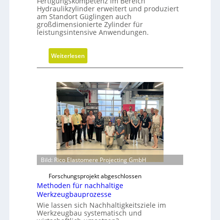
Fertigungskompetenz im Bereich
Hydraulikzylinder erweitert und produziert
am Standort Güglingen auch
großdimensionierte Zylinder für
leistungsintensive Anwendungen.
:
Weiterlesen
H
y
d
r
a
u
l
i
k
z
Bild: Rico Elastomere Projecting GmbH
y
Forschungsprojekt abgeschlossen
l
Methoden für nachhaltige
i
Werkzeugbauprozesse
n
Wie lassen sich Nachhaltigkeitsziele im
d
Werkzeugbau systematisch und