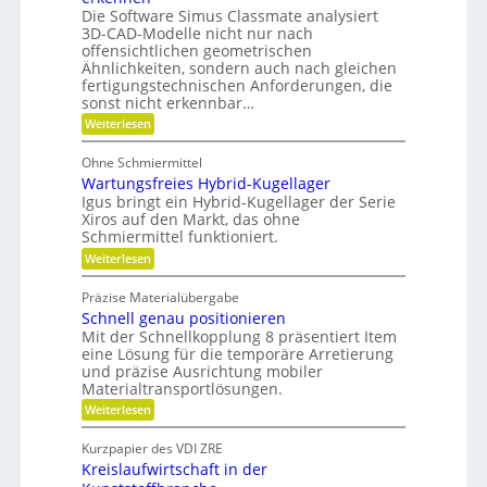
g
h
g
Die Software Simus Classmate analysiert
r
r
e
3D-CAD-Modelle nicht nur nach
ü
F
t
offensichtlichen geometrischen
n
l
r
Ähnlichkeiten, sondern auch nach gleichen
d
e
i
fertigungstechnischen Anforderungen, die
e
x
e
t
i
sonst nicht erkennbar…
b
b
e
:
Weiterlesen
i
-
P
l
F
o
i
Ohne Schmiermittel
a
t
t
m
Wartungsfreies Hybrid-Kugellager
e
ä
i
n
Igus bringt ein Hybrid-Kugellager der Serie
t
l
z
Xiros auf den Markt, das ohne
i
i
Schmiermittel funktioniert.
e
a
:
Weiterlesen
l
W
e
a
d
Präzise Materialübergabe
r
e
Schnell genau positionieren
t
r
u
Mit der Schnellkopplung 8 präsentiert Item
B
n
a
eine Lösung für die temporäre Arretierung
g
u
und präzise Ausrichtung mobiler
s
t
Materialtransportlösungen.
f
e
:
r
Weiterlesen
i
S
e
l
c
i
b
Kurzpapier des VDI ZRE
h
e
e
Kreislaufwirtschaft in der
n
s
s
e
H