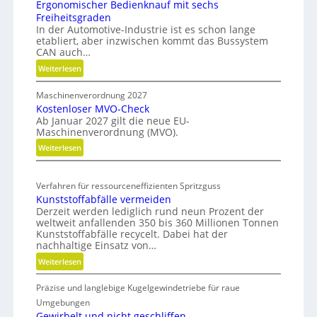
u
Ergonomischer Bedienknauf mit sechs
u
Freiheitsgraden
n
u
In der Automotive-Industrie ist es schon lange
g
etabliert, aber inzwischen kommt das Bussystem
m
CAN auch…
w
:
Weiterlesen
i
E
r
Maschinenverordnung 2027
r
d
Kostenloser MVO-Check
g
m
Ab Januar 2027 gilt die neue EU-
o
Maschinenverordnung (MVO).
o
n
b
:
Weiterlesen
o
K
i
m
o
i
l
Verfahren für ressourceneffizienten Spritzguss
s
s
Kunststoffabfälle vermeiden
t
c
Derzeit werden lediglich rund neun Prozent der
e
h
weltweit anfallenden 350 bis 360 Millionen Tonnen
n
e
Kunststoffabfälle recycelt. Dabei hat der
l
r
nachhaltige Einsatz von…
o
B
:
Weiterlesen
s
e
K
e
d
Präzise und langlebige Kugelgewindetriebe für raue
u
r
i
n
Umgebungen
M
e
s
Gewirbelt und nicht geschliffen