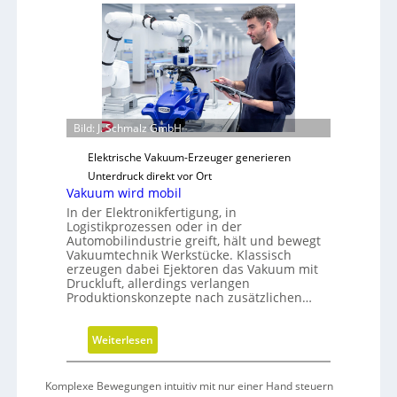
i
r
e
z
a
i
t
e
e
n
g
z
i
t
s
Bild: J. Schmalz GmbH
r
c
e
Elektrische Vakuum-Erzeuger generieren
h
i
Unterdruck direkt vor Ort
e
b
Vakuum wird mobil
N
e
In der Elektronikfertigung, in
e
Logistikprozessen oder in der
r
u
Automobilindustrie greift, hält und bewegt
a
Vakuumtechnik Werkstücke. Klassisch
erzeugen dabei Ejektoren das Vakuum mit
u
Druckluft, allerdings verlangen
s
Produktionskonzepte nach zusätzlichen…
r
i
:
Weiterlesen
c
V
h
a
t
Komplexe Bewegungen intuitiv mit nur einer Hand steuern
k