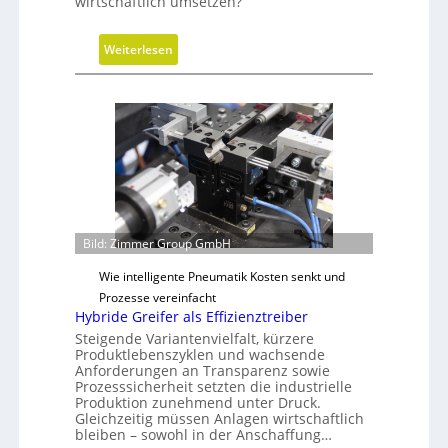
e
wirtschaftlich umsetzen?
r
i
:
Weiterlesen
n
M
g
e
r
t
ö
h
ß
o
e
d
r
e
e
n
n
f
Bild: Zimmer Group GmbH
D
ü
i
Wie intelligente Pneumatik Kosten senkt und
r
m
Prozesse vereinfacht
n
e
Hybride Greifer als Effizienztreiber
a
n
Steigende Variantenvielfalt, kürzere
c
Produktlebenszyklen und wachsende
s
h
Anforderungen an Transparenz sowie
i
h
Prozesssicherheit setzten die industrielle
o
Produktion zunehmend unter Druck.
a
Gleichzeitig müssen Anlagen wirtschaftlich
n
l
bleiben – sowohl in der Anschaffung…
e
t