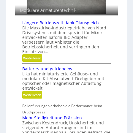
r
s
Modulare Armaturentechnik
a
c
d
h
e
Längere Betriebszeit dank Ölausgleich
l
Die Maxxdrive-Industriegetriebe von Nord
n
i
Drivesystems mit dem speziell für Mixer
f
entwickelten Safomi-IEC-Adapter
f
verbessern laut Anbieter die
e
Betriebssicherheit und verringern den
n
Einsatz von…
:
Weiterlesen
L
Batterie- und getriebelos
ä
Lika hat miniaturisierte Gehäuse- und
n
modulare Kit-Absolutwert-Drehgeber mit
g
optischer oder magnetischer Abtastung
e
entwickelt.
r
:
Weiterlesen
e
B
B
Rollenführungen erhöhen die Performance beim
a
e
t
Drückprozess
t
t
Mehr Steifigkeit und Präzision
r
Zwischen Kostendruck, Unsicherheit und
e
i
steigenden Anforderungen sind im
r
e
Sondermaschinenbau Lösungen gefragt, die