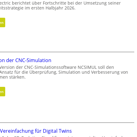
ectric berichtet über Fortschritte bei der Umsetzung seiner
i
itsstrategie im ersten Halbjahr 2026.
c
h
:
en
t
F
u
o
n
r
g
t
d
s
e
on der CNC-Simulation
c
r
Version der CNC-Simulationssoftware NCSIMUL soll den
h
G
 Ansatz für die Überprüfung, Simulation und Verbesserung von
r
en stärken.
e
i
s
t
c
:
en
t
h
N
e
ä
e
b
f
u
e
t
e
i
s
V
N
f
e
ereinfachung für Digital Twins
a
ü
r