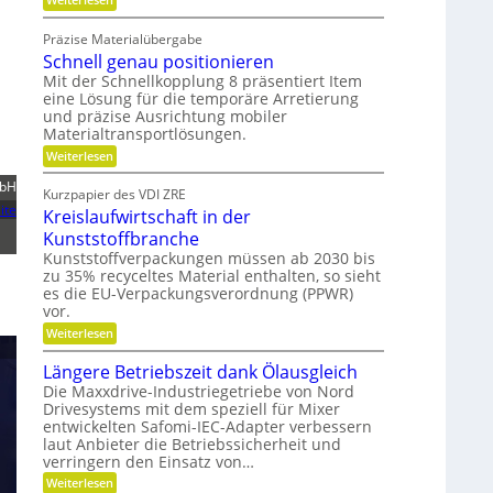
m
t
W
i
g
a
Präzise Materialübergabe
r
s
e
Schnell genau positionieren
t
c
s
u
Mit der Schnellkopplung 8 präsentiert Item
h
n
c
eine Lösung für die temporäre Arretierung
g
e
h
und präzise Ausrichtung mobiler
s
r
Materialtransportlösungen.
l
f
B
r
i
:
Weiterlesen
e
S
e
f
i
mbH
c
d
Kurzpapier des VDI ZRE
f
e
h
ite
Kreislaufwirtschaft in der
i
s
n
e
H
e
e
Kunststoffbranche
n
y
l
n
Kunststoffverpackungen müssen ab 2030 bis
b
l
zu 35% recyceltes Material enthalten, so sieht
r
k
g
i
es die EU-Verpackungsverordnung (PPWR)
e
n
d
n
vor.
a
-
a
:
Weiterlesen
K
u
u
K
u
p
f
r
Längere Betriebszeit dank Ölausgleich
g
o
e
m
e
s
Die Maxxdrive-Industriegetriebe von Nord
i
l
i
i
Drivesystems mit dem speziell für Mixer
s
l
t
t
entwickelten Safomi-IEC-Adapter verbessern
l
a
i
a
laut Anbieter die Betriebssicherheit und
s
g
o
u
verringern den Einsatz von…
e
n
e
f
r
i
:
Weiterlesen
c
w