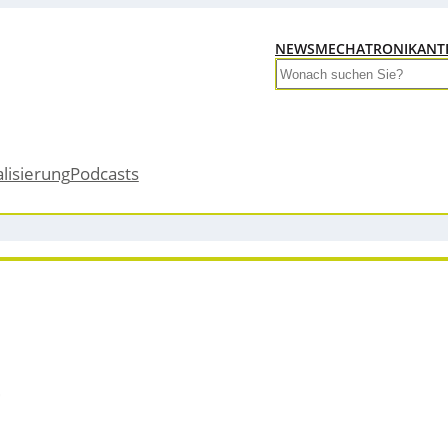
NEWS
MECHATRONIK
ANT
Search
alisierung
Podcasts
t