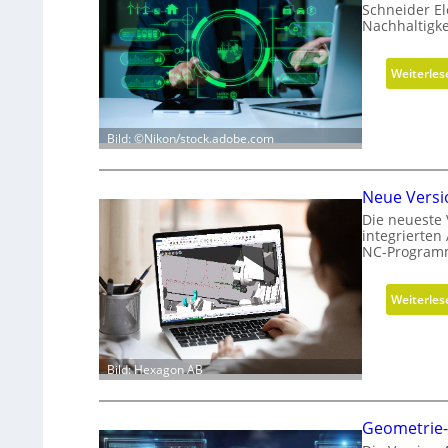
Schneider El
Nachhaltigke
Weiterles
Bild: ©Nikon/stock.adobe.com
Neue Versi
Die neueste 
integrierten
NC-Programm
Weiterles
Bild: Hexagon AB
Geometrie-V