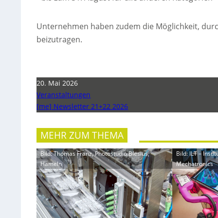
Unternehmen haben zudem die Möglichkeit, durc
beizutragen.
20. Mai 2026
Veranstaltungen
[me] Newsletter 21+22 2026
MEHR ZUM THEMA
Bild: Thomas Franz, Photostudio Blesius,
Bild: ILT – Inst
Hameln
Mechatronics