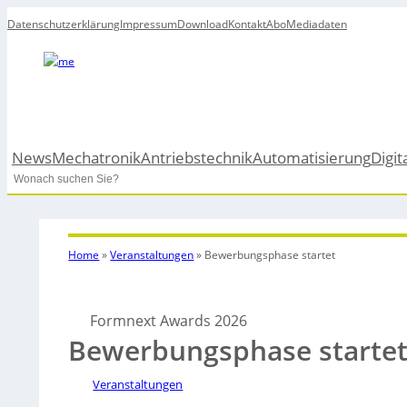
Datenschutzerklärung
Impressum
Download
Kontakt
Abo
Mediadaten
News
Mechatronik
Antriebstechnik
Automatisierung
Digit
Search
Home
»
Veranstaltungen
»
Bewerbungsphase startet
Formnext Awards 2026
Bewerbungsphase starte
Veranstaltungen