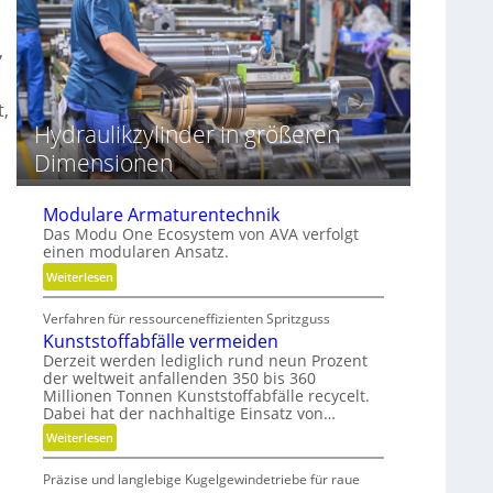
t
o
r
z
e
,
e
i
s
b
s
t,
e
e
Hydraulikzylinder in größeren
r
Dimensionen
Modulare Armaturentechnik
Das Modu One Ecosystem von AVA verfolgt
einen modularen Ansatz.
:
Weiterlesen
M
Verfahren für ressourceneffizienten Spritzguss
o
Kunststoffabfälle vermeiden
d
Derzeit werden lediglich rund neun Prozent
u
der weltweit anfallenden 350 bis 360
l
Millionen Tonnen Kunststoffabfälle recycelt.
a
Dabei hat der nachhaltige Einsatz von…
r
:
Weiterlesen
e
K
A
Präzise und langlebige Kugelgewindetriebe für raue
u
r