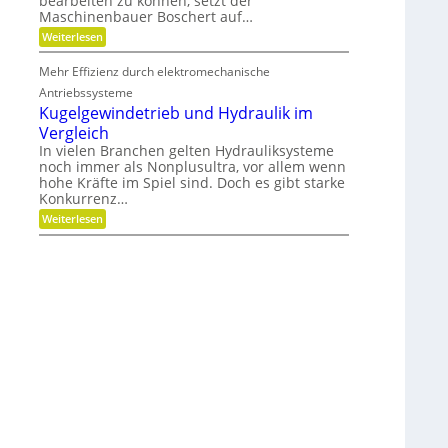
bearbeiten zu können, setzt der
c
g
Maschinenbauer Boschert auf…
h
k
:
Weiterlesen
e
M
i
e
t
Mehr Effizienz durch elektromechanische
h
u
r
Antriebssysteme
n
F
d
Kugelgewindetrieb und Hydraulik im
l
P
Vergleich
e
r
x
In vielen Branchen gelten Hydrauliksysteme
ä
i
z
noch immer als Nonplusultra, vor allem wenn
b
i
hohe Kräfte im Spiel sind. Doch es gibt starke
i
s
Konkurrenz…
l
i
i
:
Weiterlesen
o
t
K
n
ä
u
t
g
,
e
D
l
y
g
n
e
a
w
m
i
i
n
k
d
u
e
n
t
d
r
P
i
l
e