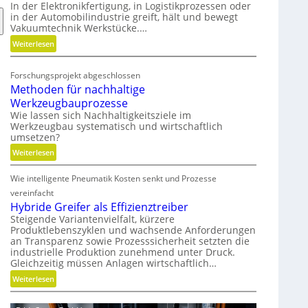
t
In der Elektronikfertigung, in Logistikprozessen oder
in der Automobilindustrie greift, hält und bewegt
e
Vakuumtechnik Werkstücke.…
g
:
i
Weiterlesen
V
s
a
c
Forschungsprojekt abgeschlossen
k
h
Methoden für nachhaltige
u
e
Werkzeugbauprozesse
u
N
Wie lassen sich Nachhaltigkeitsziele im
m
e
Werkzeugbau systematisch und wirtschaftlich
w
u
umsetzen?
i
a
:
Weiterlesen
r
u
M
d
s
Wie intelligente Pneumatik Kosten senkt und Prozesse
e
m
r
t
vereinfacht
o
i
h
Hybride Greifer als Effizienztreiber
b
c
o
Steigende Variantenvielfalt, kürzere
i
h
Produktlebenszyklen und wachsende Anforderungen
d
l
t
an Transparenz sowie Prozesssicherheit setzten die
e
industrielle Produktion zunehmend unter Druck.
u
n
Gleichzeitig müssen Anlagen wirtschaftlich…
n
f
:
g
Weiterlesen
ü
H
r
y