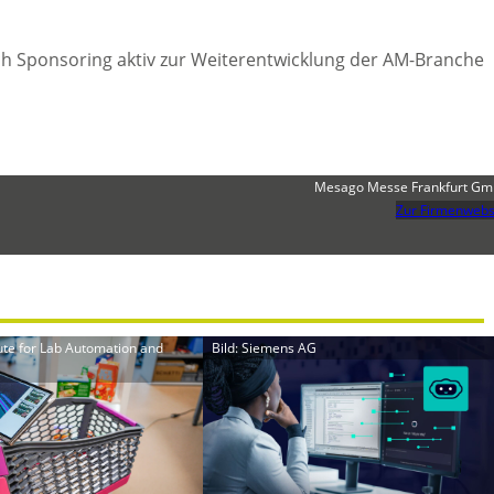
h Sponsoring aktiv zur Weiterentwicklung der AM-Branche
Mesago Messe Frankfurt G
Zur Firmenwebs
itute for Lab Automation and
Bild: Siemens AG