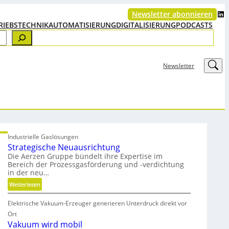
LinkedIn
Newsletter abonnieren
RIEBSTECHNIK
AUTOMATISIERUNG
DIGITALISIERUNG
PODCASTS
LinkedIn
Newsletter
Industrielle Gaslösungen
Strategische Neuausrichtung
Die Aerzen Gruppe bündelt ihre Expertise im
Bereich der Prozessgasförderung und -verdichtung
in der neu…
:
Weiterlesen
S
Elektrische Vakuum-Erzeuger generieren Unterdruck direkt vor
t
r
Ort
a
Vakuum wird mobil