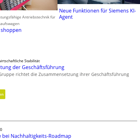
Neue Funktionen für Siemens KI-
Agent
stungsfähige Antriebstechnik für
kaufswagen
t shoppen
irtschaftliche Stabilität
tung der Geschäftsführung
 Gruppe richtet die Zusammensetzung ihrer Geschäftsführung
:
en
N
e
u
a
u
30
s
te bei Nachhaltigkeits-Roadmap
r