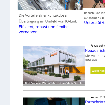
Robuste und lei
Die Vorteile einer kontaktlosen
autonomen Ein
Übertragung im Umfeld von IO-Link
Unterstütz
Effizient, robust und flexibel
vernetzen
Fokus auf w
Neuausrich
Die Vollmer
neu aus.
Weiterles
Bild: Vollmer Werke Maschinenfabrik GmbH
Impact 20
Fortschrit