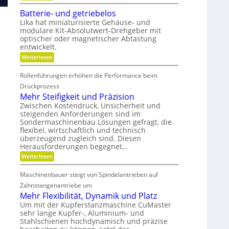
e
L
i
h
r
ä
r
Batterie- und getriebelos
e
s
n
t
Lika hat miniaturisierte Gehäuse- und
n
g
s
F
modulare Kit-Absolutwert-Drehgeber mit
e
c
r
optischer oder magnetischer Abtastung
r
h
e
e
entwickelt.
a
B
f
i
:
Weiterlesen
e
t
B
h
t
i
a
r
e
Rollenführungen erhöhen die Performance beim
n
t
i
d
i
t
Drückprozess
e
e
e
t
Mehr Steifigkeit und Präzision
b
r
r
s
s
K
Zwischen Kostendruck, Unsicherheit und
i
z
u
steigenden Anforderungen sind im
g
e
e
n
Sondermaschinenbau Lösungen gefragt, die
-
r
i
s
u
flexibel, wirtschaftlich und technisch
t
a
t
n
überzeugend zugleich sind. Diesen
d
s
d
d
a
Herausforderungen begegnet…
t
g
e
n
o
:
Weiterlesen
e
k
f
n
M
t
Ö
f
e
r
l
Maschinenbauer steigt von Spindelantrieben auf
b
h
i
a
r
r
Zahnstangenantriebe um
e
u
a
S
b
Mehr Flexibilität, Dynamik und Platz
s
n
t
e
g
Um mit der Kupferstanzmaschine CuMaster
c
e
l
l
h
sehr lange Kupfer-, Aluminium- und
i
o
e
e
Stahlschienen hochdynamisch und präzise
f
s
i
i