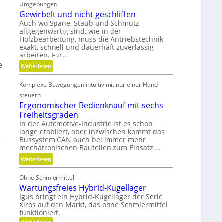
n
Umgebungen
m
s
Gewirbelt und nicht geschliffen
a
t
Auch wo Späne, Staub und Schmutz
t
allgegenwärtig sind, wie in der
s
u
Holzbearbeitung, muss die Antriebstechnik
t
r
exakt, schnell und dauerhaft zuverlässig
o
e
arbeiten. Für…
f
n
e
:
Weiterlesen
f
t
G
a
e
Komplexe Bewegungen intuitiv mit nur einer Hand
e
b
c
w
steuern
f
h
i
Ergonomischer Bedienknauf mit sechs
ä
n
r
Freiheitsgraden
l
i
b
In der Automotive-Industrie ist es schon
l
k
lange etabliert, aber inzwischen kommt das
e
l
e
Bussystem CAN auch bei immer mehr
l
v
mechatronischen Bauteilen zum Einsatz.…
t
e
:
Weiterlesen
u
r
E
n
m
Ohne Schmiermittel
r
d
e
Wartungsfreies Hybrid-Kugellager
g
n
i
Igus bringt ein Hybrid-Kugellager der Serie
o
i
d
Xiros auf den Markt, das ohne Schmiermittel
n
c
e
funktioniert.
o
h
n
:
Weiterlesen