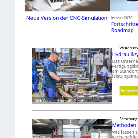
Neue Version der CNC-Simulation
Impact 2030
Fortschritt
Roadmap
Weiterent
Hydraulikz
Das Unterne
Fertigungsk
am Standort
leistungsin
Weiterle
Bild: Weber- Hydraulik GmbH
Forschung
Methoden 
Wie lassen 
wirtschaftli