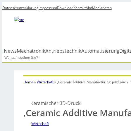
Datenschutzerklärung
Impressum
Download
Kontakt
Abo
Mediadaten
News
Mechatronik
Antriebstechnik
Automatisierung
Digit
Search
Home
»
Wirtschaft
»
‚Ceramic Additive Manufacturing‘ jetzt auch i
Keramischer 3D-Druck
‚Ceramic Additive Manufac
Wirtschaft