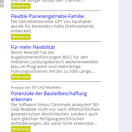
und die Burger Group den Transfer…
t
i
t
e
:
Weiterlesen
o
n
G
,
n
,
e
Flexible Planetengetriebe-Familie
D
e
m
Die Getriebebaureihe GPT von Faulhaber
i
y
e
wurde für besonders hohe Drehmomente
n
i
n
e
entwickelt.
n
a
V
n
:
Weiterlesen
e
ü
m
F
r
t
i
l
Für mehr Flexibilität
a
z
e
k
n
i
Bosch Rexroth hat die
x
t
g
u
Kugelschienenführungen BSCL für den
i
w
e
mittleren Leistungsbereich weiterentwickelt:
n
b
o
S
l
Neu im Programm sind mehrteilige
d
r
t
e
Führungsschienen mit bis zu 50m Länge,…
t
i
P
P
u
f
:
Weiterlesen
l
l
n
t
F
a
a
g
u
ü
n
Analyse von 3D-CAD-Modellen
n
r
t
e
g
Potenziale der Bauteilbeschaffung
m
t
z
g
e
e
erkennen
e
h
n
Die Software Simus Classmate analysiert 3D-
g
r
g
CAD-Modelle nicht nur nach offensichtlichen
r
F
e
ü
geometrischen Ähnlichkeiten, sondern auch
l
t
n
e
nach gleichen fertigungstechnischen
r
d
x
Anforderungen, die sonst nicht erkennbar…
i
e
i
e
:
Weiterlesen
t
b
b