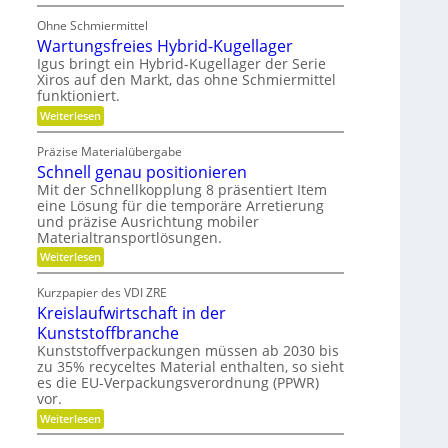
P
i
e
o
l
Ohne Schmiermittel
-
t
i
F
Wartungsfreies Hybrid-Kugellager
e
t
a
n
Igus bringt ein Hybrid-Kugellager der Serie
ä
m
z
t
Xiros auf den Markt, das ohne Schmiermittel
i
i
funktioniert.
l
a
i
:
l
Weiterlesen
e
W
e
a
d
Präzise Materialübergabe
r
e
Schnell genau positionieren
t
r
u
B
Mit der Schnellkopplung 8 präsentiert Item
n
a
eine Lösung für die temporäre Arretierung
g
u
und präzise Ausrichtung mobiler
s
t
Materialtransportlösungen.
f
e
r
i
:
Weiterlesen
e
l
S
i
b
c
Kurzpapier des VDI ZRE
e
e
h
Kreislaufwirtschaft in der
s
s
n
H
c
e
Kunststoffbranche
y
h
l
Kunststoffverpackungen müssen ab 2030 bis
b
a
l
zu 35% recyceltes Material enthalten, so sieht
r
f
g
i
es die EU-Verpackungsverordnung (PPWR)
f
e
d
u
n
vor.
-
n
a
:
Weiterlesen
K
g
u
K
u
e
p
r