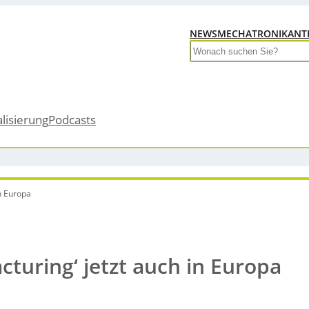
NEWS
MECHATRONIK
ANT
Search
alisierung
Podcasts
n Europa
turing‘ jetzt auch in Europa