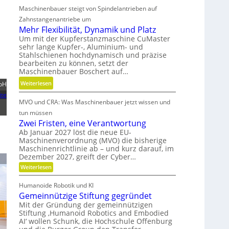
d
t
Maschinenbauer steigt von Spindelantrieben auf
e
g
d
h
Zahnstangenantriebe um
e
a
r
Mehr Flexibilität, Dynamik und Platz
t
n
S
Um mit der Kupferstanzmaschine CuMaster
r
sehr lange Kupfer-, Aluminium- und
k
t
i
Stahlschienen hochdynamisch und präzise
Ö
e
e
bearbeiten zu können, setzt der
l
i
Maschinenbauer Boschert auf…
b
a
f
e
:
Weiterlesen
bH
u
i
l
M
ite
s
g
o
MVO und CRA: Was Maschinenbauer jetzt wissen und
e
g
k
s
h
tun müssen
l
e
r
Zwei Fristen, eine Verantwortung
e
i
F
Ab Januar 2027 löst die neue EU-
i
t
Maschinenverordnung (MVO) die bisherige
l
c
u
Maschinenrichtlinie ab – und kurz darauf, im
e
h
n
Dezember 2027, greift der Cyber…
x
d
:
Weiterlesen
i
P
Z
b
w
r
Humanoide Robotik und KI
e
i
ä
Gemeinnützige Stiftung gegründet
i
l
F
z
Mit der Gründung der gemeinnützigen
i
r
Stiftung ‚Humanoid Robotics and Embodied
i
i
t
AI‘ wollen Schunk, die Hochschule Offenburg
s
s
ä