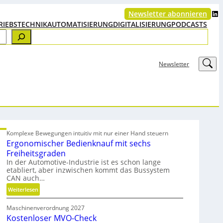
LinkedIn
Newsletter abonnieren
RIEBSTECHNIK
AUTOMATISIERUNG
DIGITALISIERUNG
PODCASTS
LinkedIn
Newsletter
Komplexe Bewegungen intuitiv mit nur einer Hand steuern
Ergonomischer Bedienknauf mit sechs
Freiheitsgraden
In der Automotive-Industrie ist es schon lange
etabliert, aber inzwischen kommt das Bussystem
CAN auch…
:
Weiterlesen
E
Maschinenverordnung 2027
r
Kostenloser MVO-Check
g