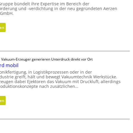
d
i
Gruppe bündelt ihre Expertise im Bereich der
i
e
m
örderung und -verdichtung in der neu gegründeten Aerzen
g
s GmbH.
G
e
e
r
n
W
e
s
:
sen
e
i
i
S
r
f
o
t
k
e
n
r
z
r
e
a
e
a
n
t
e Vakuum-Erzeuger generieren Unterdruck direkt vor Ort
u
l
rd mobil
e
g
s
g
ronikfertigung, in Logistikprozessen oder in der
b
E
dustrie greift, hält und bewegt Vakuumtechnik Werkstücke.
i
a
zeugen dabei Ejektoren das Vakuum mit Druckluft, allerdings
ff
s
u
roduktionskonzepte nach zusätzlichen…
i
c
p
z
h
r
:
sen
i
e
o
V
e
N
z
a
n
e
e
k
z
u
s
u
t
a
s
u
r