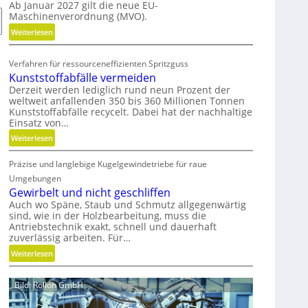
Ab Januar 2027 gilt die neue EU-
o
Maschinenverordnung (MVO).
n
o
:
Weiterlesen
m
K
i
o
Verfahren für ressourceneffizienten Spritzguss
s
s
Kunststoffabfälle vermeiden
c
t
Derzeit werden lediglich rund neun Prozent der
h
e
weltweit anfallenden 350 bis 360 Millionen Tonnen
e
n
Kunststoffabfälle recycelt. Dabei hat der nachhaltige
Einsatz von…
r
l
B
o
:
Weiterlesen
e
s
K
d
e
Präzise und langlebige Kugelgewindetriebe für raue
u
i
r
n
Umgebungen
e
M
s
Gewirbelt und nicht geschliffen
n
V
t
Auch wo Späne, Staub und Schmutz allgegenwärtig
k
O
sind, wie in der Holzbearbeitung, muss die
s
Antriebstechnik exakt, schnell und dauerhaft
n
-
t
zuverlässig arbeiten. Für…
a
C
o
:
u
Weiterlesen
h
f
G
f
e
f
e
m
c
a
Bild: Rollon GmbH
w
i
k
b
i
t
f