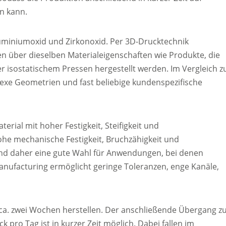
n kann.
uminiumoxid und Zirkonoxid. Per 3D-Drucktechnik
 über dieselben Materialeigenschaften wie Produkte, die
er isostatischem Pressen hergestellt werden. Im Vergleich z
lexe Geometrien und fast beliebige kundenspezifische
erial mit hoher Festigkeit, Steifigkeit und
hohe mechanische Festigkeit, Bruchzähigkeit und
sind daher eine gute Wahl für Anwendungen, bei denen
Manufacturing ermöglicht geringe Toleranzen, enge Kanäle,
n ca. zwei Wochen herstellen. Der anschließende Übergang z
pro Tag ist in kurzer Zeit möglich. Dabei fallen im