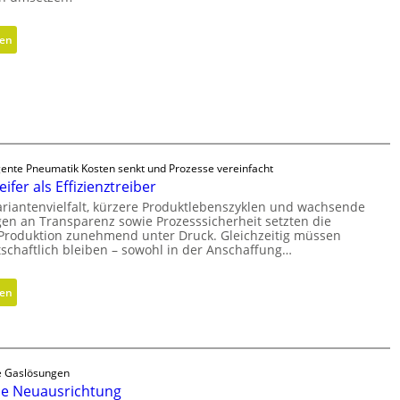
i
k
:
sen
z
M
y
e
l
t
i
h
n
o
d
d
e
igente Pneumatik Kosten senkt und Prozesse vereinfacht
e
r
ifer als Effizienztreiber
n
i
ariantenvielfalt, kürzere Produktlebenszyklen und wachsende
f
n
en an Transparenz sowie Prozesssicherheit setzten die
ü
e Produktion zunehmend unter Druck. Gleichzeitig müssen
g
r
schaftlich bleiben – sowohl in der Anschaffung…
r
n
ö
a
:
sen
ß
c
H
e
h
y
r
h
b
e
a
r
n
le Gaslösungen
l
i
D
he Neuausrichtung
t