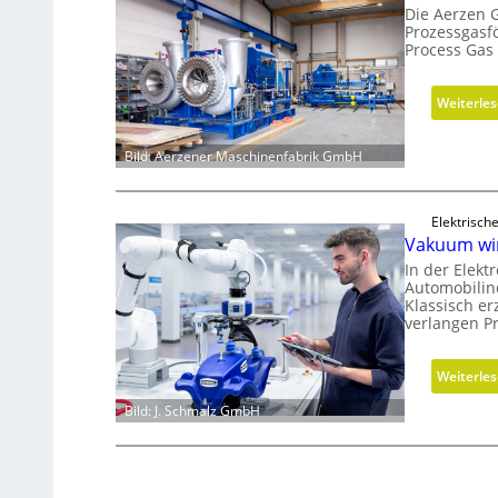
Die Aerzen 
Prozessgasf
Process Ga
Weiterle
Bild: Aerzener Maschinenfabrik GmbH
Elektrisch
Vakuum wi
In der Elekt
Automobilin
Klassisch er
verlangen P
Weiterle
Bild: J. Schmalz GmbH