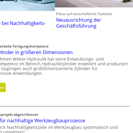
Fokus auf wirtschaftliche Stabilität
Neuausrichtung der
e bei Nachhaltigkeits-
Geschäftsführung
wickelte Fertigungskompetenz
ylinder in größeren Dimensionen
hmen Weber-Hydraulik hat seine Entwicklungs- und
ompetenz im Bereich Hydraulikzylinder erweitert und produziert
 Güglingen auch großdimensionierte Zylinder für
tensive Anwendungen.
:
sen
H
y
d
r
sprojekt abgeschlossen
a
für nachhaltige Werkzeugbauprozesse
u
sich Nachhaltigkeitsziele im Werkzeugbau systematisch und
l
ch umsetzen?