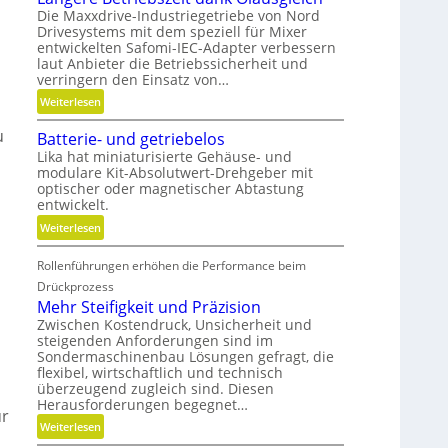
n
Die Maxxdrive-Industriegetriebe von Nord
Drivesystems mit dem speziell für Mixer
entwickelten Safomi-IEC-Adapter verbessern
laut Anbieter die Betriebssicherheit und
verringern den Einsatz von…
:
Weiterlesen
L
u
Batterie- und getriebelos
ä
Lika hat miniaturisierte Gehäuse- und
n
modulare Kit-Absolutwert-Drehgeber mit
g
optischer oder magnetischer Abtastung
e
entwickelt.
r
:
Weiterlesen
e
B
B
Rollenführungen erhöhen die Performance beim
a
e
t
Drückprozess
t
t
Mehr Steifigkeit und Präzision
r
e
Zwischen Kostendruck, Unsicherheit und
i
steigenden Anforderungen sind im
r
e
Sondermaschinenbau Lösungen gefragt, die
i
b
flexibel, wirtschaftlich und technisch
e
s
überzeugend zugleich sind. Diesen
-
Herausforderungen begegnet…
z
ur
u
e
:
Weiterlesen
n
i
M