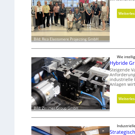
Weiterle
Bild: Rico Elastomere Projecting GmbH
Wie intell
Hybride Gre
Steigende V
Anforderung
industriell
Anlagen wirt
Weiterle
Bild: Zimmer Group GmbH
Industriel
Strategisc