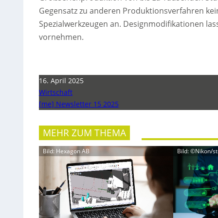
Gegensatz zu anderen Produktionsverfahren kein
Spezialwerkzeugen an. Designmodifikationen las
vornehmen.
16. April 2025
Wirtschaft
[me] Newsletter 15 2025
MEHR ZUM THEMA
Bild: Hexagon AB
Bild: ©Nikon/s