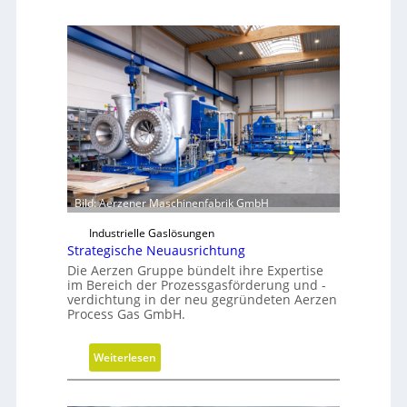
Bild: Aerzener Maschinenfabrik GmbH
Industrielle Gaslösungen
Strategische Neuausrichtung
Die Aerzen Gruppe bündelt ihre Expertise
im Bereich der Prozessgasförderung und -
verdichtung in der neu gegründeten Aerzen
Process Gas GmbH.
:
Weiterlesen
S
t