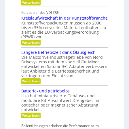
:
r
Weiterlesen
i
S
e
l
c
i
b
Kurzpapier des VDI ZRE
h
e
e
Kreislaufwirtschaft in der Kunststoffbranche
n
s
s
e
H
Kunststoffverpackungen müssen ab 2030
c
l
y
bis zu 35% recyceltes Material enthalten, so
h
l
b
a
sieht es die EU-Verpackungsverordnung
g
r
f
(PPWR) vor.
e
i
f
:
n
Weiterlesen
d
u
K
a
-
n
r
u
K
g
Längere Betriebszeit dank Ölausgleich
e
p
u
e
Die Maxxdrive-Industriegetriebe von Nord
i
o
g
r
Drivesystems mit dem speziell für Mixer
s
s
e
k
entwickelten Safomi-IEC-Adapter verbessern
l
i
l
e
laut Anbieter die Betriebssicherheit und
a
t
l
n
u
i
a
verringern den Einsatz von…
n
f
o
g
e
:
Weiterlesen
w
n
e
n
L
i
i
r
ä
Batterie- und getriebelos
r
e
n
t
r
Lika hat miniaturisierte Gehäuse- und
g
s
e
modulare Kit-Absolutwert-Drehgeber mit
e
c
n
optischer oder magnetischer Abtastung
r
h
entwickelt.
e
a
B
f
:
Weiterlesen
e
t
B
t
i
a
r
Rollenführungen erhöhen die Performance beim
n
t