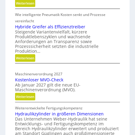
:
Weiterlesen
r
e
M
s
i
Wie intelligente Pneumatik Kosten senkt und Prozesse
e
i
t
t
vereinfacht
o
s
h
Hybride Greifer als Effizienztreiber
n
-
Steigende Variantenvielfalt, kürzere
o
d
Produktlebenszyklen und wachsende
R
d
Anforderungen an Transparenz sowie
e
e
o
Prozesssicherheit setzten die industrielle
r
n
a
Produktion…
f
C
d
:
Weiterlesen
ü
N
m
H
r
C
a
y
n
-
Maschinenverordnung 2027
b
p
a
Kostenloser MVO-Check
S
r
c
Ab Januar 2027 gilt die neue EU-
i
i
h
Maschinenverordnung (MVO).
d
m
h
:
Weiterlesen
e
u
a
K
G
l
l
Weiterentwickelte Fertigungskompetenz
o
r
a
t
Hydraulikzylinder in größeren Dimensionen
s
e
i
t
Das Unternehmen Weber-Hydraulik hat seine
t
i
Entwicklungs- und Fertigungskompetenz im
g
i
e
f
Bereich Hydraulikzylinder erweitert und produziert
e
o
n
e
am Standort Güglingen auch großdimensionierte
W