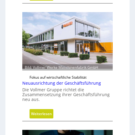
u
V
n
a
g
k
u
u
m
w
i
r
d
m
Bild: Vollmer Werke Maschinenfabrik GmbH
o
Fokus auf wirtschaftliche Stabilität
b
Neuausrichtung der Geschäftsführung
i
Die Vollmer Gruppe richtet die
l
Zusammensetzung ihrer Geschäftsführung
neu aus.
:
Weiterlesen
N
e
u