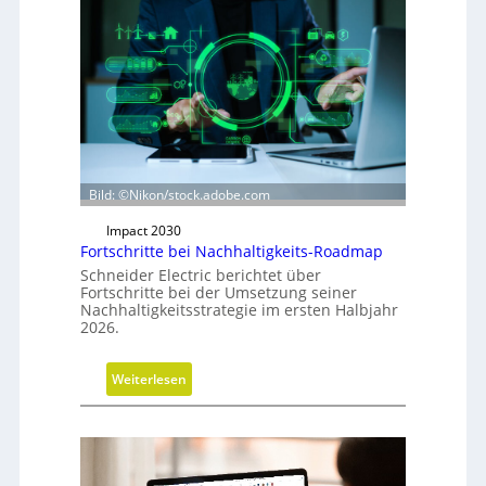
a
u
s
r
i
c
h
t
Bild: ©Nikon/stock.adobe.com
u
n
Impact 2030
g
Fortschritte bei Nachhaltigkeits-Roadmap
d
Schneider Electric berichtet über
e
Fortschritte bei der Umsetzung seiner
Nachhaltigkeitsstrategie im ersten Halbjahr
r
2026.
G
e
:
s
Weiterlesen
F
c
o
h
r
ä
t
f