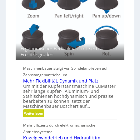
ö
ß
e
r
e
n
D
i
Ergonomischer Bedienknauf mit sechs
m
Freiheitsgraden
e
n
s
Maschinenbauer steigt von Spindelantrieben auf
i
Zahnstangenantriebe um
o
Mehr Flexibilität, Dynamik und Platz
n
Um mit der Kupferstanzmaschine CuMaster
e
sehr lange Kupfer-, Aluminium- und
Stahlschienen hochdynamisch und präzise
n
bearbeiten zu können, setzt der
Maschinenbauer Boschert auf…
:
Weiterlesen
M
Mehr Effizienz durch elektromechanische
e
h
Antriebssysteme
r
Kugelgewindetrieb und Hydraulik im