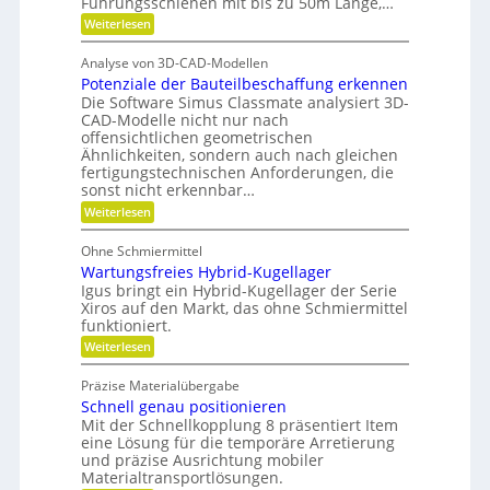
Führungsschienen mit bis zu 50m Länge,…
u
n
l
t
:
Weiterlesen
r
d
F
a
o
e
H
ü
t
f
Analyse von 3D-CAD-Modellen
r
n
y
z
f
Potenziale der Bauteilbeschaffung erkennen
m
t
d
e
Die Software Simus Classmate analysiert 3D-
a
e
r
h
CAD-Modelle nicht nur nach
b
r
c
offensichtlichen geometrischen
a
f
F
h
Ähnlichkeiten, sondern auch nach gleichen
u
l
ä
fertigungstechnischen Anforderungen, die
n
e
l
l
sonst nicht erkennbar…
x
i
i
l
i
:
Weiterlesen
k
k
b
P
e
i
i
o
v
Ohne Schmiermittel
l
t
m
i
e
Wartungsfreies Hybrid-Kugellager
e
V
t
n
Igus bringt ein Hybrid-Kugellager der Serie
r
ä
e
z
Xiros auf den Markt, das ohne Schmiermittel
m
t
i
r
funktioniert.
e
a
g
:
Weiterlesen
l
i
W
e
l
d
a
d
Präzise Materialübergabe
e
r
e
e
Schnell genau positionieren
i
t
r
n
u
Mit der Schnellkopplung 8 präsentiert Item
B
c
n
a
eine Lösung für die temporäre Arretierung
h
g
u
und präzise Ausrichtung mobiler
s
t
Materialtransportlösungen.
f
e