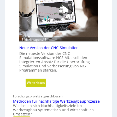
s
t
c
s
h
f
r
ü
i
h
t
r
t
u
Bild: Hexagon AB
e
n
b
g
Neue Version der CNC-Simulation
e
Die neueste Version der CNC-
i
Simulationssoftware NCSIMUL soll den
integrierten Ansatz für die Überprüfung,
N
Simulation und Verbesserung von NC-
a
Programmen stärken.
c
h
:
Weiterlesen
h
N
a
e
l
Forschungsprojekt abgeschlossen
u
t
Methoden für nachhaltige Werkzeugbauprozesse
e
Wie lassen sich Nachhaltigkeitsziele im
i
Werkzeugbau systematisch und wirtschaftlich
V
g
umsetzen?
e
k