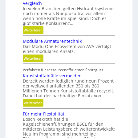
Vergleich
F
In vielen Branchen gelten Hydrauliksysteme
l
noch immer als Nonplusultra, vor allem
e
wenn hohe Kräfte im Spiel sind. Doch es
x
gibt starke Konkurrenz…
i
:
Weiterlesen
b
K
i
Modulare Armaturentechnik
u
l
Das Modu One Ecosystem von AVA verfolgt
g
i
einen modularen Ansatz.
e
t
:
Weiterlesen
l
ä
M
g
t
Verfahren für ressourceneffizienten Spritzguss
o
e
,
Kunststoffabfälle vermeiden
d
w
D
Derzeit werden lediglich rund neun Prozent
u
i
y
der weltweit anfallenden 350 bis 360
l
n
Millionen Tonnen Kunststoffabfälle recycelt.
n
a
d
Dabei hat der nachhaltige Einsatz von…
a
r
e
m
:
Weiterlesen
e
t
i
K
A
r
Für mehr Flexibilität
k
u
r
i
Bosch Rexroth hat die
u
n
m
Kugelschienenführungen BSCL für den
e
n
s
a
mittleren Leistungsbereich weiterentwickelt:
b
d
t
Neu im Programm sind mehrteilige
t
u
P
s