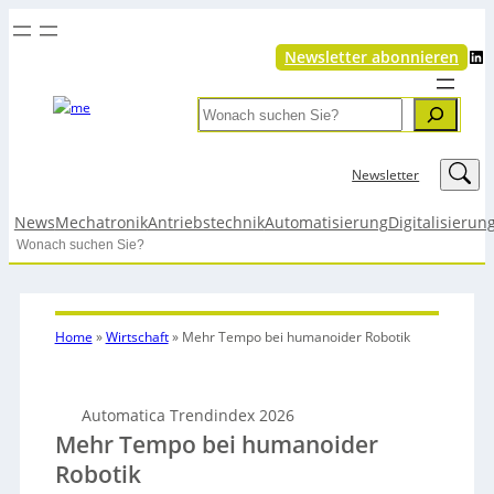
LinkedIn
Newsletter abonnieren
Search
LinkedIn
Newsletter
News
Mechatronik
Antriebstechnik
Automatisierung
Digitalisierun
Search
Home
»
Wirtschaft
»
Mehr Tempo bei humanoider Robotik
Automatica Trendindex 2026
Mehr Tempo bei humanoider
Robotik