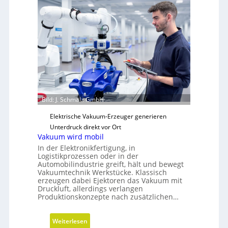
r
a
t
e
g
i
s
c
h
Bild: J. Schmalz GmbH
e
N
Elektrische Vakuum-Erzeuger generieren
e
Unterdruck direkt vor Ort
u
Vakuum wird mobil
a
In der Elektronikfertigung, in
u
Logistikprozessen oder in der
Automobilindustrie greift, hält und bewegt
s
Vakuumtechnik Werkstücke. Klassisch
r
erzeugen dabei Ejektoren das Vakuum mit
i
Druckluft, allerdings verlangen
Produktionskonzepte nach zusätzlichen…
c
h
t
:
Weiterlesen