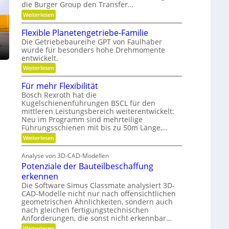
ä
die Burger Group den Transfer…
t
i
t
e
:
Weiterlesen
o
n
G
,
n
,
e
Flexible Planetengetriebe-Familie
D
e
m
Die Getriebebaureihe GPT von Faulhaber
i
y
e
wurde für besonders hohe Drehmomente
n
i
n
e
entwickelt.
n
a
V
n
:
Weiterlesen
e
ü
m
F
r
t
i
l
Für mehr Flexibilität
a
z
e
k
n
i
Bosch Rexroth hat die
x
t
g
u
Kugelschienenführungen BSCL für den
i
w
e
mittleren Leistungsbereich weiterentwickelt:
n
b
o
S
l
Neu im Programm sind mehrteilige
d
r
t
e
Führungsschienen mit bis zu 50m Länge,…
t
i
P
P
u
f
:
Weiterlesen
l
l
n
t
F
a
a
g
u
ü
n
Analyse von 3D-CAD-Modellen
n
r
t
e
g
Potenziale der Bauteilbeschaffung
m
t
z
g
e
e
erkennen
e
h
n
Die Software Simus Classmate analysiert 3D-
g
r
g
CAD-Modelle nicht nur nach offensichtlichen
r
F
e
ü
geometrischen Ähnlichkeiten, sondern auch
l
t
n
e
nach gleichen fertigungstechnischen
r
d
x
Anforderungen, die sonst nicht erkennbar…
i
e
i
e
:
Weiterlesen
t