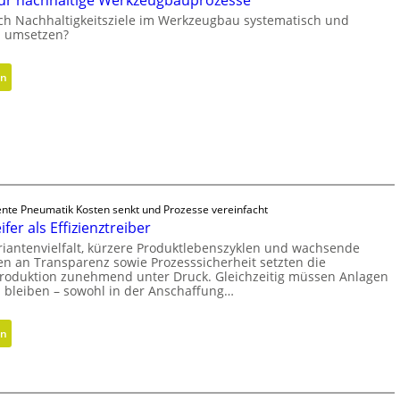
ür nachhaltige Werkzeugbauprozesse
u
ich Nachhaltigkeitsziele im Werkzeugbau systematisch und
l
ch umsetzen?
i
k
:
en
z
M
y
e
l
t
i
h
n
o
d
d
e
e
gente Pneumatik Kosten senkt und Prozesse vereinfacht
r
fer als Effizienztreiber
n
i
f
riantenvielfalt, kürzere Produktlebenszyklen und wachsende
n
n an Transparenz sowie Prozesssicherheit setzten die
ü
g
 Produktion zunehmend unter Druck. Gleichzeitig müssen Anlagen
r
h bleiben – sowohl in der Anschaffung…
r
n
ö
a
ß
:
en
c
e
H
h
r
y
h
e
b
a