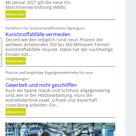
Ab Januar 2027 gilt die neue EU-
o
Maschinenverordnung (MVO).
n
o
:
Weiterlesen
m
K
i
o
Verfahren für ressourceneffizienten Spritzguss
s
s
Kunststoffabfälle vermeiden
c
t
Derzeit werden lediglich rund neun Prozent der
h
e
weltweit anfallenden 350 bis 360 Millionen Tonnen
e
n
Kunststoffabfälle recycelt. Dabei hat der nachhaltige
Einsatz von…
r
l
B
o
:
Weiterlesen
e
s
K
d
e
Präzise und langlebige Kugelgewindetriebe für raue
u
i
r
n
Umgebungen
e
M
s
Gewirbelt und nicht geschliffen
n
V
t
Auch wo Späne, Staub und Schmutz allgegenwärtig
k
O
sind, wie in der Holzbearbeitung, muss die
s
Antriebstechnik exakt, schnell und dauerhaft
n
-
t
zuverlässig arbeiten. Für…
a
C
o
:
u
Weiterlesen
h
f
G
f
e
f
e
m
c
a
Bild: Rollon GmbH
w
i
k
b
i
t
f