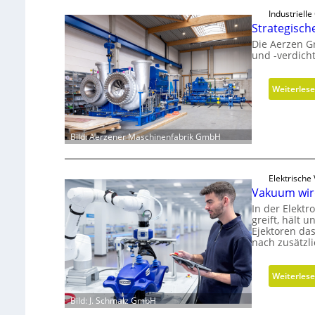
Industriell
Strategisch
Die Aerzen G
und -verdich
Weiterles
Bild: Aerzener Maschinenfabrik GmbH
Elektrische
Vakuum wir
In der Elektr
greift, hält
Ejektoren da
nach zusätzl
Weiterles
Bild: J. Schmalz GmbH