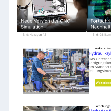
Fortschri
Neue Version der CNC-
Nachhalt
Simulation
Bild: ©Nikon
Bild: Hexagon AB
Weiterentw
Hydraulikzy
Das Unterneh
Fertigungsko
am Standort 
leistungsint
Weiterles
Bild: Weber- Hydraulik GmbH
Forschungs