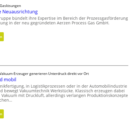
n
r
l
e Gaslösungen
D
i
t
e Neuausrichtung
i
d
i
ruppe bündelt ihre Expertise im Bereich der Prozessgasförderung
m
e
tung in der neu gegründeten Aerzen Process Gas GmbH.
g
e
G
e
n
r
W
:
en
s
e
e
S
i
i
r
t
o
f
k
r
n
e
z
a
e
r
e
t
n
a
u
e
 Vakuum-Erzeuger generieren Unterdruck direkt vor Ort
l
g
d mobil
g
s
b
i
onikfertigung, in Logistikprozessen oder in der Automobilindustrie
E
a
 und bewegt Vakuumtechnik Werkstücke. Klassisch erzeugen dabei
s
ff
s Vakuum mit Druckluft, allerdings verlangen Produktionskonzepte
u
c
ichen…
i
p
h
z
r
e
i
:
en
o
N
e
V
z
e
n
a
e
u