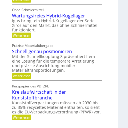
b
b
P
i
e
o
l
Ohne Schmiermittel
-
t
i
F
Wartungsfreies Hybrid-Kugellager
e
t
a
n
Igus bringt ein Hybrid-Kugellager der Serie
ä
m
z
t
Xiros auf den Markt, das ohne Schmiermittel
i
i
funktioniert.
l
a
i
:
l
Weiterlesen
e
W
e
a
d
Präzise Materialübergabe
r
e
Schnell genau positionieren
t
r
u
B
Mit der Schnellkopplung 8 präsentiert Item
n
a
eine Lösung für die temporäre Arretierung
g
u
und präzise Ausrichtung mobiler
s
t
Materialtransportlösungen.
f
e
r
i
:
Weiterlesen
e
l
S
i
b
c
Kurzpapier des VDI ZRE
e
e
h
Kreislaufwirtschaft in der
s
s
n
H
c
e
Kunststoffbranche
y
h
l
Kunststoffverpackungen müssen ab 2030 bis
b
a
l
zu 35% recyceltes Material enthalten, so sieht
r
f
g
i
es die EU-Verpackungsverordnung (PPWR) vor.
f
e
d
u
n
:
Weiterlesen
-
n
a
K
K
g
u
r
u
e
p