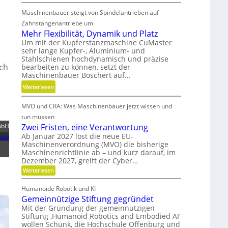
i
M
d
t
Maschinenbauer steigt von Spindelantrieben auf
e
g
d
h
Zahnstangenantriebe um
e
a
r
Mehr Flexibilität, Dynamik und Platz
t
n
S
Um mit der Kupferstanzmaschine CuMaster
r
sehr lange Kupfer-, Aluminium- und
k
t
i
Stahlschienen hochdynamisch und präzise
Ö
e
uch
e
bearbeiten zu können, setzt der
l
i
Maschinenbauer Boschert auf…
b
a
f
e
:
Weiterlesen
u
i
l
M
s
g
o
MVO und CRA: Was Maschinenbauer jetzt wissen und
e
g
k
s
h
tun müssen
l
e
r
mbH
Zwei Fristen, eine Verantwortung
e
i
F
Ab Januar 2027 löst die neue EU-
ite
i
t
Maschinenverordnung (MVO) die bisherige
l
c
u
Maschinenrichtlinie ab – und kurz darauf, im
e
h
n
Dezember 2027, greift der Cyber…
x
d
:
Weiterlesen
i
P
Z
b
w
r
Humanoide Robotik und KI
e
i
ä
Gemeinnützige Stiftung gegründet
i
l
F
z
Mit der Gründung der gemeinnützigen
i
r
Stiftung ‚Humanoid Robotics and Embodied AI‘
i
i
t
wollen Schunk, die Hochschule Offenburg und
s
s