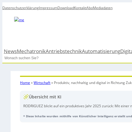
Datenschutzerklärung
Impressum
Download
Kontakt
Abo
Mediadaten
News
Mechatronik
Antriebstechnik
Automatisierung
Digit
Search
Home
»
Wirtschaft
»
Produktiv, nachhaltig und digital in Richtung Zuk
Übersicht mit KI
RODRIGUEZ blickt auf ein produktives Jahr 2025 zurück: Mit einer
Unternehmen mehr Kapazitäten für eigene Produkte und kundenspez
* Diese Inhalte wurden mithilfe von Künstlicher Intelligenz erstellt u
umgesetzt – inklusive optimierter Workflows, stabilerer Produkti
sorgen eine moderne
Lüftungsanlage
und
LED-Beleuchtung
. Ein nachhaltiges Projekt war zudem die Unterstützung eines Münchner Start-ups
mit
Kugeldrehverbindungen
für einen „Vertical Parking“-Turm, de