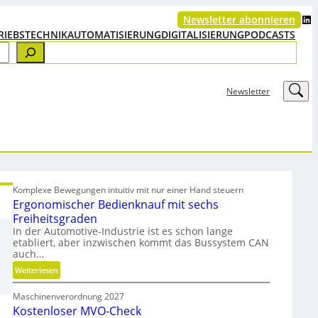
LinkedIn
Newsletter abonnieren
RIEBSTECHNIK
AUTOMATISIERUNG
DIGITALISIERUNG
PODCASTS
LinkedIn
Newsletter
Komplexe Bewegungen intuitiv mit nur einer Hand steuern
Ergonomischer Bedienknauf mit sechs
Freiheitsgraden
In der Automotive-Industrie ist es schon lange
etabliert, aber inzwischen kommt das Bussystem CAN
auch…
:
Weiterlesen
E
Maschinenverordnung 2027
r
Kostenloser MVO-Check
g