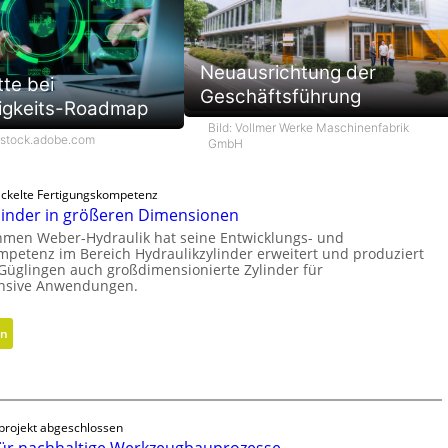
Neuausrichtung der
tte bei
Geschäftsführung
igkeits-Roadmap
Bild: Vollmer Werke Maschinenfabrik
/stock.adobe.com
GmbH
ickelte Fertigungskompetenz
linder in größeren Dimensionen
men Weber-Hydraulik hat seine Entwicklungs- und
mpetenz im Bereich Hydraulikzylinder erweitert und produziert
Güglingen auch großdimensionierte Zylinder für
ensive Anwendungen.
:
en
H
y
d
r
projekt abgeschlossen
a