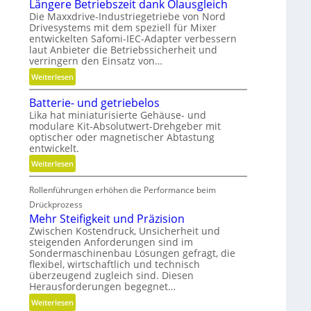
Längere Betriebszeit dank Ölausgleich
n
Die Maxxdrive-Industriegetriebe von Nord
Drivesystems mit dem speziell für Mixer
entwickelten Safomi-IEC-Adapter verbessern
laut Anbieter die Betriebssicherheit und
verringern den Einsatz von…
:
Weiterlesen
L
Batterie- und getriebelos
ä
Lika hat miniaturisierte Gehäuse- und
n
modulare Kit-Absolutwert-Drehgeber mit
g
optischer oder magnetischer Abtastung
e
entwickelt.
r
:
Weiterlesen
e
B
B
Rollenführungen erhöhen die Performance beim
a
e
t
Drückprozess
t
t
Mehr Steifigkeit und Präzision
r
e
Zwischen Kostendruck, Unsicherheit und
i
steigenden Anforderungen sind im
r
e
Sondermaschinenbau Lösungen gefragt, die
i
b
flexibel, wirtschaftlich und technisch
e
s
überzeugend zugleich sind. Diesen
-
Herausforderungen begegnet…
z
u
e
:
Weiterlesen
n