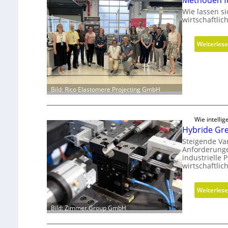
Methoden f
Wie lassen s
wirtschaftli
Weiterles
Bild: Rico Elastomere Projecting GmbH
Wie intelli
Hybride Grei
Steigende Va
Anforderunge
industrielle
wirtschaftlic
Weiterles
Bild: Zimmer Group GmbH