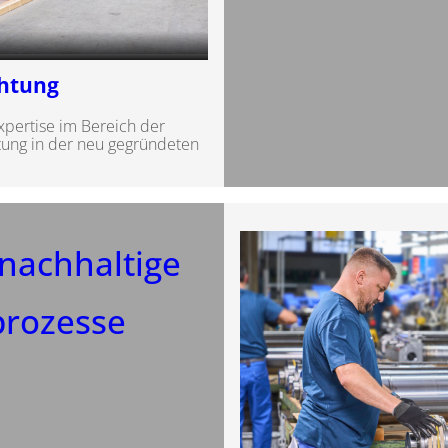
chtung
xpertise im Bereich der
tung in der neu gegründeten
nachhaltige
rozesse