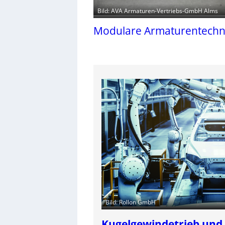
Bild: AVA Armaturen-Vertriebs-GmbH Alms
Modulare Armaturentechn
Bild: Rollon GmbH
Kugelgewindetrieb und