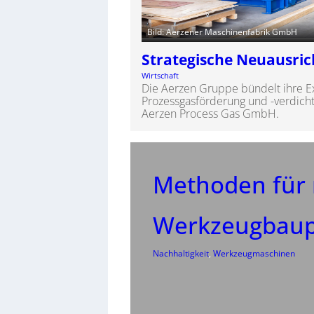
Bild: Aerzener Maschinenfabrik GmbH
Strategische Neuausri
Wirtschaft
Die Aerzen Gruppe bündelt ihre E
Prozessgasförderung und -verdich
Aerzen Process Gas GmbH.
Methoden für 
Werkzeugbaup
Nachhaltigkeit
, 
Werkzeugmaschinen