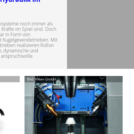
iksysteme noch immer als
 Kräfte im Spiel sind. Doch
war in Form von
t Kugelgewindetrieben. Mit
rieben realisieren Rollon
e, dynamische und
 anspruchsvolle
Bild: Hiwin GmbH