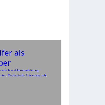
fer als
iber
rotechnik und Automatisierung
, 
enten
, 
Mechanische Antriebstechnik
, 