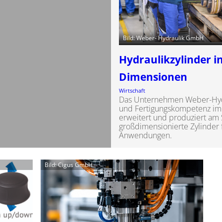
Bild: Weber- Hydraulik GmbH
Hydraulikzylinder i
Dimensionen
Wirtschaft
Das Unternehmen Weber-Hydr
und Fertigungskompetenz im 
erweitert und produziert am
großdimensionierte Zylinder f
Anwendungen.
Bild: Cigus GmbH