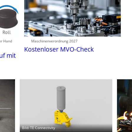
er Hand
Maschinenverordnung 2027
Kostenloser MVO-Check
f mit
Bild: TE Connectivity