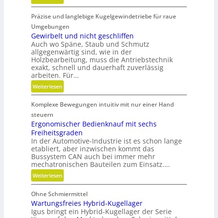
e
K
A
Präzise und langlebige Kugelgewindetriebe für raue
u
r
n
Umgebungen
m
s
Gewirbelt und nicht geschliffen
a
Auch wo Späne, Staub und Schmutz
t
t
allgegenwärtig sind, wie in der
s
u
Holzbearbeitung, muss die Antriebstechnik
t
r
exakt, schnell und dauerhaft zuverlässig
o
arbeiten. Für…
e
f
n
:
Weiterlesen
f
t
G
a
e
Komplexe Bewegungen intuitiv mit nur einer Hand
e
b
c
w
steuern
f
h
i
Ergonomischer Bedienknauf mit sechs
ä
n
Freiheitsgraden
r
l
i
In der Automotive-Industrie ist es schon lange
b
l
etabliert, aber inzwischen kommt das
k
e
e
Bussystem CAN auch bei immer mehr
l
mechatronischen Bauteilen zum Einsatz.…
v
t
e
:
Weiterlesen
u
r
E
n
m
Ohne Schmiermittel
r
d
e
Wartungsfreies Hybrid-Kugellager
g
n
i
Igus bringt ein Hybrid-Kugellager der Serie
o
i