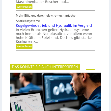
c
g
Maschinenbauer Boschert auf…
h
k
:
Weiterlesen
e
M
i
e
t
Mehr Effizienz durch elektromechanische
h
u
r
Antriebssysteme
n
F
Kugelgewindetrieb und Hydraulik im Vergleich
d
l
P
In vielen Branchen gelten Hydrauliksysteme
e
r
noch immer als Nonplusultra, vor allem wenn
x
ä
hohe Kräfte im Spiel sind. Doch es gibt starke
i
z
Konkurrenz…
b
i
i
s
:
Weiterlesen
l
i
K
i
o
u
t
n
g
ä
e
t
l
,
DAS KÖNNTE SIE AUCH INTERESSIEREN
g
D
e
y
w
n
i
a
n
m
d
i
e
k
t
u
r
n
i
d
e
P
b
l
u
a