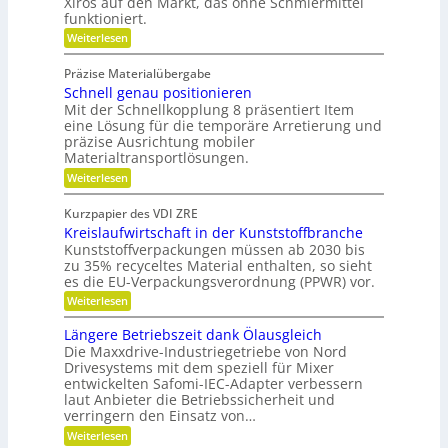
Xiros auf den Markt, das ohne Schmiermittel
d
n
c
funktioniert.
e
o
h
:
Weiterlesen
n
m
W
t
i
a
g
Präzise Materialübergabe
r
s
e
Schnell genau positionieren
t
c
u
Mit der Schnellkopplung 8 präsentiert Item
s
h
n
eine Lösung für die temporäre Arretierung und
c
g
e
präzise Ausrichtung mobiler
h
s
Materialtransportlösungen.
r
f
l
:
r
Weiterlesen
B
i
S
e
e
f
c
i
Kurzpapier des VDI ZRE
d
h
e
f
Kreislaufwirtschaft in der Kunststoffbranche
n
s
i
e
e
H
Kunststoffverpackungen müssen ab 2030 bis
e
n
l
y
zu 35% recyceltes Material enthalten, so sieht
n
l
b
es die EU-Verpackungsverordnung (PPWR) vor.
g
r
k
:
Weiterlesen
e
i
n
K
n
d
r
a
a
-
Längere Betriebszeit dank Ölausgleich
e
u
K
u
Die Maxxdrive-Industriegetriebe von Nord
i
p
u
Drivesystems mit dem speziell für Mixer
f
s
o
g
entwickelten Safomi-IEC-Adapter verbessern
l
s
m
e
laut Anbieter die Betriebssicherheit und
a
i
l
i
u
verringern den Einsatz von…
t
l
t
f
i
a
:
Weiterlesen
w
o
g
s