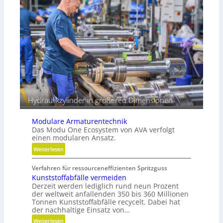
r
t
o
r
z
e
e
i
s
b
s
e
e
r
Hydraulikzylinder in größeren Dimensionen
Modulare Armaturentechnik
Das Modu One Ecosystem von AVA verfolgt
einen modularen Ansatz.
:
Weiterlesen
M
Verfahren für ressourceneffizienten Spritzguss
o
Kunststoffabfälle vermeiden
d
Derzeit werden lediglich rund neun Prozent
u
der weltweit anfallenden 350 bis 360 Millionen
l
Tonnen Kunststoffabfälle recycelt. Dabei hat
a
der nachhaltige Einsatz von…
r
:
Weiterlesen