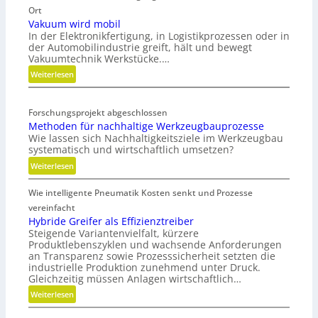
r
Ort
a
Vakuum wird mobil
In der Elektronikfertigung, in Logistikprozessen oder in
t
der Automobilindustrie greift, hält und bewegt
e
Vakuumtechnik Werkstücke.…
g
:
Weiterlesen
i
V
s
a
c
Forschungsprojekt abgeschlossen
k
h
Methoden für nachhaltige Werkzeugbauprozesse
u
e
Wie lassen sich Nachhaltigkeitsziele im Werkzeugbau
u
N
systematisch und wirtschaftlich umsetzen?
m
e
:
Weiterlesen
w
u
M
i
a
Wie intelligente Pneumatik Kosten senkt und Prozesse
e
r
u
t
vereinfacht
d
s
h
Hybride Greifer als Effizienztreiber
m
r
Steigende Variantenvielfalt, kürzere
o
o
i
Produktlebenszyklen und wachsende Anforderungen
d
b
c
an Transparenz sowie Prozesssicherheit setzten die
e
i
h
industrielle Produktion zunehmend unter Druck.
n
l
Gleichzeitig müssen Anlagen wirtschaftlich…
t
f
u
:
Weiterlesen
ü
n
H
r