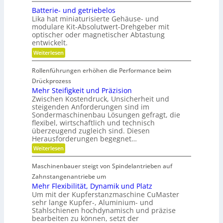
L
i
n
e
ä
e
Batterie- und getriebelos
r
i
r
n
c
t
Lika hat miniaturisierte Gehäuse- und
e
g
s
r
modulare Kit-Absolutwert-Drehgeber mit
h
e
c
e
optischer oder magnetischer Abtastung
r
s
h
n
entwickelt.
e
a
F
B
f
:
Weiterlesen
r
e
t
B
t
e
i
a
r
Rollenführungen erhöhen die Performance beim
n
t
i
i
d
t
Drückprozess
h
e
e
e
Mehr Steifigkeit und Präzision
b
e
r
r
s
Zwischen Kostendruck, Unsicherheit und
K
i
i
z
steigenden Anforderungen sind im
u
e
t
e
Sondermaschinenbau Lösungen gefragt, die
n
-
i
s
s
flexibel, wirtschaftlich und technisch
u
t
t
n
überzeugend zugleich sind. Diesen
g
d
s
d
Herausforderungen begegnet…
a
r
t
g
n
:
Weiterlesen
a
o
e
k
M
f
t
d
Ö
e
f
r
Maschinenbauer steigt von Spindelantrieben auf
l
e
h
b
i
a
r
Zahnstangenantriebe um
r
e
n
u
S
a
b
Mehr Flexibilität, Dynamik und Platz
s
t
n
e
Um mit der Kupferstanzmaschine CuMaster
g
e
c
l
sehr lange Kupfer-, Aluminium- und
l
i
h
o
e
Stahlschienen hochdynamisch und präzise
f
e
s
i
bearbeiten zu können, setzt der
i