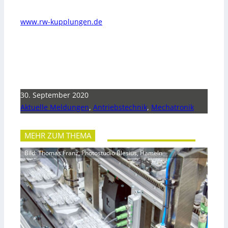
www.rw-kupplungen.de
30. September 2020
Aktuelle Meldungen
,
Antriebstechnik
,
Mechatronik
MEHR ZUM THEMA
Bild: Thomas Franz, Photostudio Blesius, Hameln