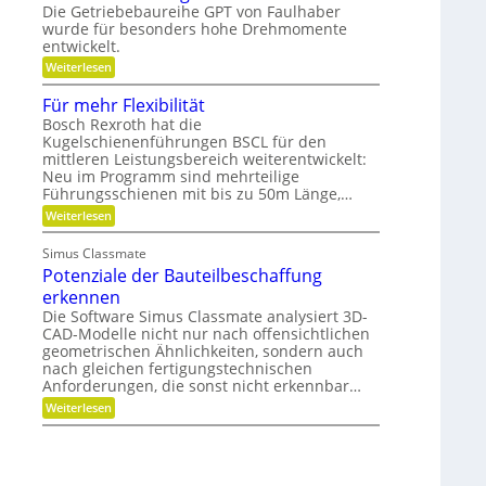
t
Die Getriebebaureihe GPT von Faulhaber
i
e
e
wurde für besonders hohe Drehmomente
n
i
r
e
entwickelt.
n
g
V
n
r
:
Weiterlesen
e
ü
e
F
r
t
i
l
Für mehr Flexibilität
a
z
f
e
n
i
Bosch Rexroth hat die
e
x
t
g
Kugelschienenführungen BSCL für den
r
i
w
e
mittleren Leistungsbereich weiterentwickelt:
b
o
S
l
Neu im Programm sind mehrteilige
r
t
e
Führungsschienen mit bis zu 50m Länge,…
t
i
P
u
f
:
Weiterlesen
l
n
t
F
a
g
u
ü
n
Simus Classmate
n
r
e
g
Potenziale der Bauteilbeschaffung
m
t
g
e
e
erkennen
e
h
n
Die Software Simus Classmate analysiert 3D-
g
r
g
CAD-Modelle nicht nur nach offensichtlichen
r
F
e
ü
geometrischen Ähnlichkeiten, sondern auch
l
t
n
e
nach gleichen fertigungstechnischen
r
d
x
Anforderungen, die sonst nicht erkennbar…
i
e
i
e
:
Weiterlesen
t
b
b
P
i
e
o
l
-
t
i
F
e
t
a
n