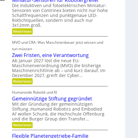
Miniatur-Sensoren für Robotergreifer
b
b
r
d
Die induktiven und fotoelektrischen Miniatur-
u
s
i
Sensoren von Contrinex bieten nicht nur hohe
e
s
e
z
Schaltfrequenzen und punktgenaue LED-
t
r
f
e
e
Rotlichtquellen, sondern sind auch nur
ü
K
u
i
3x12mm groß.
r
u
n
j
t
:
Weiterlesen
d
n
e
M
d
s
d
s
i
i
MVO und CRA: Was Maschinenbauer jetzt wissen und
a
e
n
c
t
L
n
i
tun müssen
h
e
s
a
e
k
Zwei Fristen, eine Verantwortung
i
t
t
r
Ö
s
Ab Januar 2027 löst die neue EU-
u
e
o
t
Maschinenverordnung (MVO) die bisherige
l
r
R
u
f
Maschinenrichtlinie ab – und kurz darauf, im
-
o
a
n
S
f
Dezember 2027, greift der Cyber…
u
g
u
e
t
b
:
s
Weiterlesen
n
s
e
Z
k
r
s
r
g
w
l
o
Humanoide Robotik und KI
a
g
e
a
l
r
e
Gemeinnützige Stiftung gegründet
n
i
s
e
e
n
F
s
Mit der Gründung der gemeinnützigen
c
n
e
i
r
e
Stiftung ‚Humanoid Robotics and Embodied
f
h
r
i
c
ü
AI‘ wollen Schunk, die Hochschule Offenburg
a
s
e
r
h
und die Burger Group den Transfer…
t
t
R
i
e
:
Weiterlesen
o
o
n
G
b
n
,
e
o
Flexible Planetengetriebe-Familie
e
m