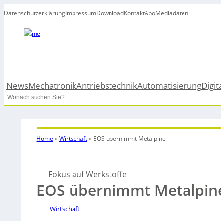
Datenschutzerklärung
Impressum
Download
Kontakt
Abo
Mediadaten
News
Mechatronik
Antriebstechnik
Automatisierung
Digit
Search
Home
»
Wirtschaft
»
EOS übernimmt Metalpine
Fokus auf Werkstoffe
EOS übernimmt Metalpin
Wirtschaft