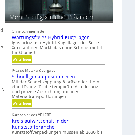
m
h
V
e
Mehr Steifigkeit und Präzision
r
g
nd
l
Ohne Schmiermittel
e
Wartungsfreies Hybrid-Kugellager
i
Igus bringt ein Hybrid-Kugellager der Serie
er
c
Xiros auf den Markt, das ohne Schmiermittel
funktioniert.
h
:
Weiterlesen
W
Präzise Materialübergabe
a
Schnell genau positionieren
r
Mit der Schnellkopplung 8 präsentiert Item
t
eine Lösung für die temporäre Arretierung
u
e,
und präzise Ausrichtung mobiler
n
Materialtransportlösungen.
g
:
Weiterlesen
s
S
f
Kurzpapier des VDI ZRE
c
r
Kreislaufwirtschaft in der
h
e
Kunststoffbranche
n
i
Kunststoffverpackungen müssen ab 2030 bis
e
e