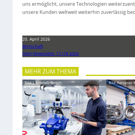
uns ermöglicht, unsere Technologien weiterzuen
unsere Kunden weltweit weiterhin zuverlässig bed
20. April 2026
Wirtschaft
[me] Newsletter 17+18 2026
MEHR ZUM THEMA
Bild: J. Schmalz GmbH
Bild: Aerzener