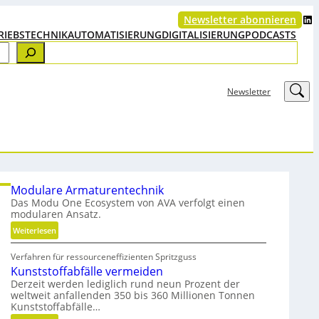
LinkedIn
Newsletter abonnieren
RIEBSTECHNIK
AUTOMATISIERUNG
DIGITALISIERUNG
PODCASTS
LinkedIn
Newsletter
Modulare Armaturentechnik
Das Modu One Ecosystem von AVA verfolgt einen
modularen Ansatz.
:
Weiterlesen
M
Verfahren für ressourceneffizienten Spritzguss
o
Kunststoffabfälle vermeiden
d
Derzeit werden lediglich rund neun Prozent der
u
weltweit anfallenden 350 bis 360 Millionen Tonnen
l
Kunststoffabfälle…
a