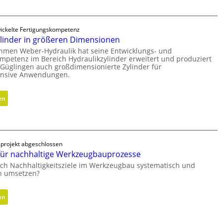
e
s
n
e
k
ickelte Fertigungskompetenz
r
n
ylinder in größeren Dimensionen
M
a
hmen Weber-Hydraulik hat seine Entwicklungs- und
V
u
mpetenz im Bereich Hydraulikzylinder erweitert und produziert
O
f
Güglingen auch großdimensionierte Zylinder für
-
m
tensive Anwendungen.
C
i
h
t
:
en
e
s
H
c
e
y
k
c
d
h
r
projekt abgeschlossen
s
a
ür nachhaltige Werkzeugbauprozesse
F
u
ich Nachhaltigkeitsziele im Werkzeugbau systematisch und
r
l
ch umsetzen?
e
i
i
k
:
en
h
z
M
e
y
e
i