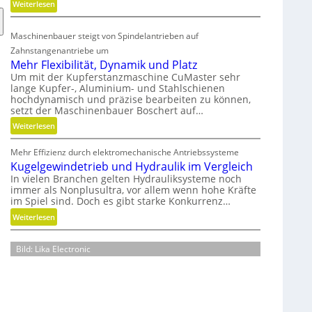
:
Weiterlesen
r
K
e
u
A
Maschinenbauer steigt von Spindelantrieben auf
n
r
Zahnstangenantriebe um
s
m
Mehr Flexibilität, Dynamik und Platz
t
a
Um mit der Kupferstanzmaschine CuMaster sehr
s
t
lange Kupfer-, Aluminium- und Stahlschienen
t
u
hochdynamisch und präzise bearbeiten zu können,
setzt der Maschinenbauer Boschert auf…
o
r
f
e
:
Weiterlesen
f
n
M
a
t
Mehr Effizienz durch elektromechanische Antriebssysteme
e
b
e
Kugelgewindetrieb und Hydraulik im Vergleich
h
f
c
In vielen Branchen gelten Hydrauliksysteme noch
r
ä
immer als Nonplusultra, vor allem wenn hohe Kräfte
h
F
im Spiel sind. Doch es gibt starke Konkurrenz…
l
n
l
l
:
i
Weiterlesen
e
e
K
k
x
v
u
i
Bild: Lika Electronic
e
g
b
r
e
i
m
l
l
e
g
i
i
e
t