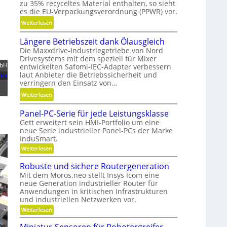
zu 35% recyceltes Material enthalten, so sieht
l
s
es die EU-Verpackungsverordnung (PPWR) vor.
l
H
:
Weiterlesen
g
y
K
e
b
Längere Betriebszeit dank Ölausgleich
r
n
r
Die Maxxdrive-Industriegetriebe von Nord
e
a
i
Drivesystems mit dem speziell für Mixer
i
u
d
bH
entwickelten Safomi-IEC-Adapter verbessern
s
p
laut Anbieter die Betriebssicherheit und
-
ite
l
o
verringern den Einsatz von…
K
a
s
u
:
Weiterlesen
u
i
g
L
f
t
Panel-PC-Serie für jede Leistungsklasse
e
ä
w
i
Gett erweitert sein HMI-Portfolio um eine
l
n
i
o
neue Serie industrieller Panel-PCs der Marke
l
g
InduSmart.
r
n
a
e
t
:
i
Weiterlesen
g
r
P
s
e
e
e
a
Robuste und sichere Routergeneration
c
r
n
r
B
Mit dem Moros.neo stellt Insys Icom eine
e
h
e
e
neue Generation industrieller Router für
l
a
n
t
Anwendungen in kritischen Infrastrukturen
-
f
P
und industriellen Netzwerken vor.
r
C
t
:
Weiterlesen
i
-
i
R
S
e
o
n
e