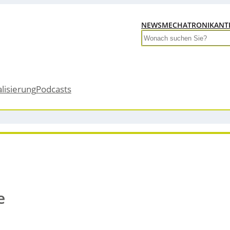
NEWS
MECHATRONIK
ANT
Search
alisierung
Podcasts
e