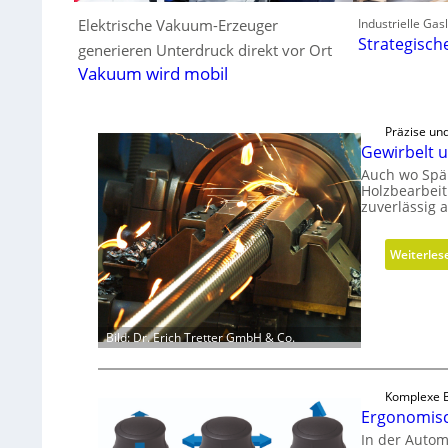
Elektrische Vakuum-Erzeuger
Industrielle Ga
Strategisch
generieren Unterdruck direkt vor Ort
Vakuum wird mobil
Präzise un
Gewirbelt u
Auch wo Spän
Holzbearbeit
zuverlässig 
Weiterles
Bild: Dr. Erich Tretter GmbH & Co.
Komplexe B
Ergonomisc
In der Automo