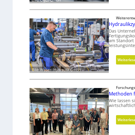
Bild: Cigus GmbH
Weiterentw
Hydraulikz
Das Unterne
Fertigungsko
am Standort 
leistungsin
Weiterles
Bild: Weber- Hydraulik GmbH
Forschungs
Methoden f
Wie lassen s
wirtschaftli
Weiterles