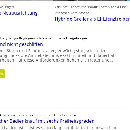
slösungen
Wie intelligente Pneumatik Kosten senkt und
e Neuausrichtung
Prozesse vereinfacht
Hybride Greifer als Effizienztreiber
d langlebige Kugelgewindetriebe für raue Umgebungen
nd nicht geschliffen
e, Staub und Schmutz allgegenwärtig sind, wie in der
ung, muss die Antriebstechnik exakt, schnell und dauerhaft
arbeiten. Für diese Anforderungen haben Dr. Tretter und…
:
en
G
e
w
i
r
b
ewegungen intuitiv mit nur einer Hand steuern
e
her Bedienknauf mit sechs Freiheitsgraden
l
tive-Industrie ist es schon lange etabliert, aber inzwischen
t