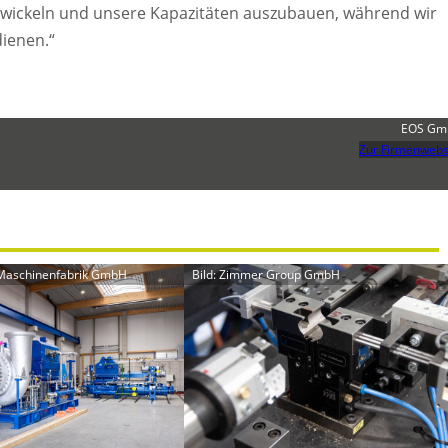
twickeln und unsere Kapazitäten auszubauen, während wir
ienen.“
EOS Gm
Zur Firmenwebs
 Maschinenfabrik GmbH
Bild: Zimmer Group GmbH