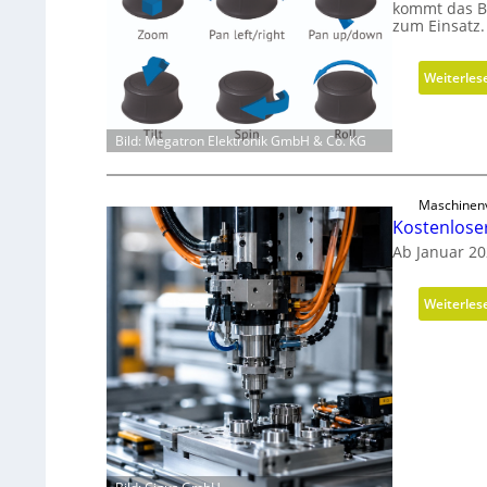
kommt das B
zum Einsatz.
Weiterles
Bild: Megatron Elektronik GmbH & Co. KG
Maschinen
Kostenlose
Ab Januar 20
Weiterles