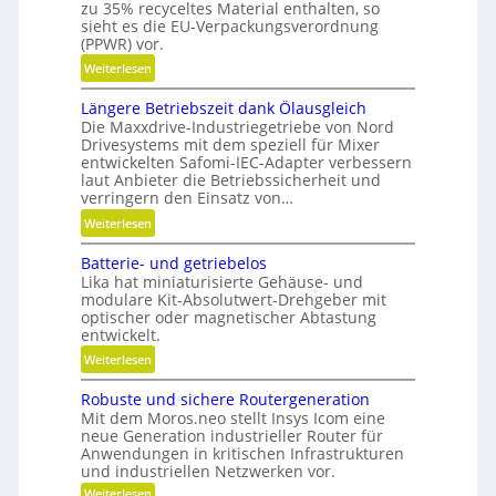
zu 35% recyceltes Material enthalten, so
e
sieht es die EU-Verpackungsverordnung
l
(PPWR) vor.
l
:
Weiterlesen
g
K
e
Längere Betriebszeit dank Ölausgleich
r
n
Die Maxxdrive-Industriegetriebe von Nord
e
a
Drivesystems mit dem speziell für Mixer
i
u
entwickelten Safomi-IEC-Adapter verbessern
s
laut Anbieter die Betriebssicherheit und
p
l
verringern den Einsatz von…
o
a
:
Weiterlesen
s
u
L
i
f
Batterie- und getriebelos
ä
t
w
Lika hat miniaturisierte Gehäuse- und
n
i
modulare Kit-Absolutwert-Drehgeber mit
i
g
o
optischer oder magnetischer Abtastung
r
e
n
entwickelt.
t
r
i
:
Weiterlesen
s
e
e
B
c
B
r
Robuste und sichere Routergeneration
a
h
e
e
Mit dem Moros.neo stellt Insys Icom eine
t
a
t
neue Generation industrieller Router für
n
t
f
Anwendungen in kritischen Infrastrukturen
r
e
t
und industriellen Netzwerken vor.
i
r
i
:
Weiterlesen
e