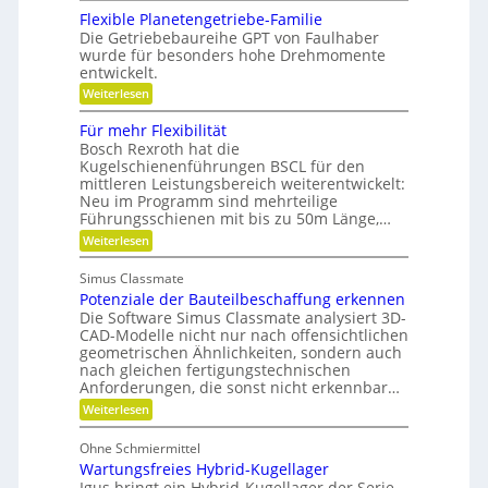
b
n
e
,
Flexible Planetengetriebe-Familie
o
m
e
Die Getriebebaureihe GPT von Faulhaber
t
e
i
e
wurde für besonders hohe Drehmomente
i
n
r
entwickelt.
n
e
g
n
V
:
Weiterlesen
r
ü
e
F
e
t
r
l
i
Für mehr Flexibilität
z
a
e
f
Bosch Rexroth hat die
i
n
x
e
g
Kugelschienenführungen BSCL für den
t
i
r
e
w
mittleren Leistungsbereich weiterentwickelt:
b
S
o
Neu im Programm sind mehrteilige
l
t
r
e
Führungsschienen mit bis zu 50m Länge,…
i
t
P
:
Weiterlesen
f
u
l
F
t
n
a
ü
u
g
n
Simus Classmate
r
n
e
Potenziale der Bauteilbeschaffung erkennen
m
g
t
e
Die Software Simus Classmate analysiert 3D-
g
e
h
e
CAD-Modelle nicht nur nach offensichtlichen
n
r
g
geometrischen Ähnlichkeiten, sondern auch
g
F
r
e
nach gleichen fertigungstechnischen
l
ü
t
Anforderungen, die sonst nicht erkennbar…
e
n
r
x
d
:
Weiterlesen
i
i
e
P
e
b
t
o
b
Ohne Schmiermittel
i
t
e
Wartungsfreies Hybrid-Kugellager
l
e
-
i
n
Igus bringt ein Hybrid-Kugellager der Serie