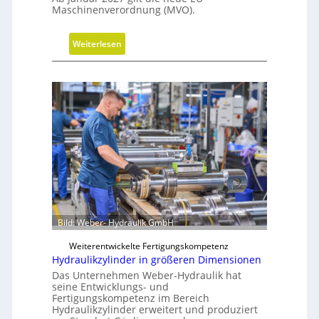
n
Maschinenverordnung (MVO).
a
u
:
Weiterlesen
f
K
m
o
i
s
t
t
s
e
e
n
c
l
h
o
s
s
F
e
r
r
e
Bild: Weber- Hydraulik GmbH
M
i
V
Weiterentwickelte Fertigungskompetenz
h
O
Hydraulikzylinder in größeren Dimensionen
e
-
Das Unternehmen Weber-Hydraulik hat
i
C
seine Entwicklungs- und
t
Fertigungskompetenz im Bereich
h
s
Hydraulikzylinder erweitert und produziert
e