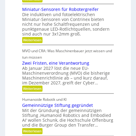
i
R
n
b
o
e
Miniatur-Sensoren für Robotergreifer
d
s
b
Die induktiven und fotoelektrischen
-
e
u
z
Miniatur-Sensoren von Contrinex bieten
u
s
r
e
nicht nur hohe Schaltfrequenzen und
t
n
K
punktgenaue LED-Rotlichtquellen, sondern
e
i
d
u
u
sind auch nur 3x12mm groß.
t
n
g
n
:
Weiterlesen
d
d
e
M
s
s
a
i
t
t
i
MVO und CRA: Was Maschinenbauer jetzt wissen und
n
n
c
r
s
i
tun müssen
k
h
i
a
t
Zwei Fristen, eine Verantwortung
e
Ö
t
e
r
o
Ab Januar 2027 löst die neue EU-
l
u
e
b
Maschinenverordnung (MVO) die bisherige
f
r
a
R
Maschinenrichtlinie ab – und kurz darauf,
e
-
f
o
u
im Dezember 2027, greift der Cyber…
S
l
u
b
s
e
t
:
Weiterlesen
o
r
n
g
e
Z
s
s
a
r
w
l
o
Humanoide Robotik und KI
g
e
n
r
e
Gemeinnützige Stiftung gegründet
e
i
c
e
n
i
F
Mit der Gründung der gemeinnützigen
n
h
e
r
Stiftung ‚Humanoid Robotics and Embodied
c
f
r
i
e
AI‘ wollen Schunk, die Hochschule Offenburg
ü
h
a
s
und die Burger Group den Transfer…
r
t
t
R
i
:
e
Weiterlesen
o
o
G
n