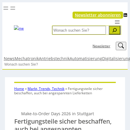
LinkedIn
Newsletter abonnieren
Search
LinkedIn
Newsletter
News
Mechatronik
Antriebstechnik
Automatisierung
Digitalisierun
Search
Home
»
Markt, Trends, Technik
»
Fertigungsteile sicher
beschaffen, auch bei angespannten Lieferketten
Make-to-Order Days 2026 in Stuttgart
Fertigungsteile sicher beschaffen,
auch bei angespannten