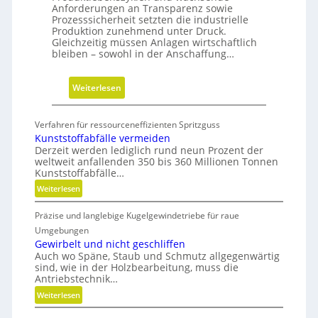
Anforderungen an Transparenz sowie
l
Prozesssicherheit setzten die industrielle
t
Produktion zunehmend unter Druck.
i
Gleichzeitig müssen Anlagen wirtschaftlich
g
bleiben – sowohl in der Anschaffung…
e
W
:
Weiterlesen
e
H
r
y
Verfahren für ressourceneffizienten Spritzguss
k
b
Kunststoffabfälle vermeiden
z
r
Derzeit werden lediglich rund neun Prozent der
e
weltweit anfallenden 350 bis 360 Millionen Tonnen
i
u
Kunststoffabfälle…
d
g
:
Weiterlesen
e
b
K
G
Präzise und langlebige Kugelgewindetriebe für raue
u
a
r
n
Umgebungen
u
e
s
Gewirbelt und nicht geschliffen
p
i
Auch wo Späne, Staub und Schmutz allgegenwärtig
t
r
f
sind, wie in der Holzbearbeitung, muss die
s
o
Antriebstechnik…
e
t
z
:
Weiterlesen
r
o
e
G
f
a