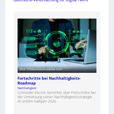
Bild: ©Nikon/stock.adobe.com
Fortschritte bei Nachhaltigkeits-
Roadmap
Nachhaltigkeit
Schneider Electric berichtet über Fortschritte bei
der Umsetzung seiner Nachhaltigkeitsstrategie
im ersten Halbjahr 2026.