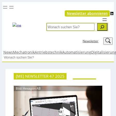
LinkedIn
Newsletter abonnieren
Search
LinkedIn
Newsletter
News
Mechatronik
Antriebstechnik
Automatisierung
Digitalisierun
Search
[ME] NEWSLETTER 47 2025
Bild: Hexagon AB