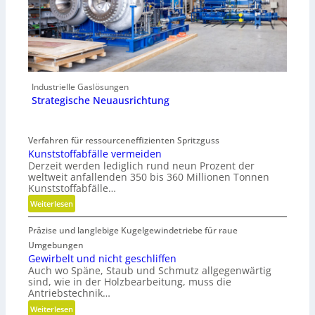
Industrielle Gaslösungen
Strategische Neuausrichtung
Verfahren für ressourceneffizienten Spritzguss
Kunststoffabfälle vermeiden
Derzeit werden lediglich rund neun Prozent der
weltweit anfallenden 350 bis 360 Millionen Tonnen
Kunststoffabfälle…
:
Weiterlesen
K
Präzise und langlebige Kugelgewindetriebe für raue
u
n
Umgebungen
s
Gewirbelt und nicht geschliffen
Auch wo Späne, Staub und Schmutz allgegenwärtig
t
sind, wie in der Holzbearbeitung, muss die
s
Antriebstechnik…
t
:
Weiterlesen
o