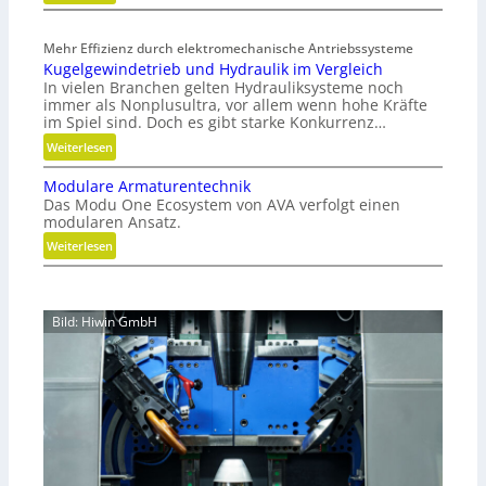
G
f
e
f
Mehr Effizienz durch elektromechanische Antriebssysteme
w
a
Kugelgewindetrieb und Hydraulik im Vergleich
i
b
In vielen Branchen gelten Hydrauliksysteme noch
r
f
immer als Nonplusultra, vor allem wenn hohe Kräfte
b
ä
im Spiel sind. Doch es gibt starke Konkurrenz…
e
l
:
Weiterlesen
l
l
K
t
e
Modulare Armaturentechnik
u
u
v
Das Modu One Ecosystem von AVA verfolgt einen
g
n
e
modularen Ansatz.
e
d
r
:
Weiterlesen
l
n
m
M
g
i
e
o
e
c
i
d
w
h
Bild: Hiwin GmbH
d
u
i
t
e
l
n
g
n
a
d
e
r
e
s
e
t
c
A
r
h
r
i
l
m
e
i