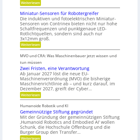
r
i
:
Weiterlesen
e
i
R
n
b
o
e
Miniatur-Sensoren für Robotergreifer
d
s
b
Die induktiven und fotoelektrischen Miniatur-
-
e
u
z
Sensoren von Contrinex bieten nicht nur hohe
u
s
r
e
Schaltfrequenzen und punktgenaue LED-
t
n
K
Rotlichtquellen, sondern sind auch nur
e
i
d
u
u
3x12mm groß.
t
n
g
n
:
Weiterlesen
d
d
e
M
s
s
a
i
t
t
i
MVO und CRA: Was Maschinenbauer jetzt wissen und
n
n
c
r
s
i
tun müssen
k
h
i
a
t
Zwei Fristen, eine Verantwortung
e
Ö
t
e
r
o
Ab Januar 2027 löst die neue EU-
l
u
e
b
Maschinenverordnung (MVO) die bisherige
f
r
a
R
Maschinenrichtlinie ab – und kurz darauf, im
e
-
f
o
u
Dezember 2027, greift der Cyber…
S
l
u
b
s
e
t
:
Weiterlesen
o
r
n
g
e
Z
s
s
a
r
w
l
o
Humanoide Robotik und KI
g
e
n
r
e
Gemeinnützige Stiftung gegründet
e
i
c
e
n
i
F
Mit der Gründung der gemeinnützigen Stiftung
n
h
e
r
‚Humanoid Robotics and Embodied AI‘ wollen
c
f
r
i
e
Schunk, die Hochschule Offenburg und die
ü
h
a
s
Burger Group den Transfer…
r
t
t
R
i
:
e
Weiterlesen