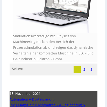
Simulationswerkzeuge wie iPhysics von
Machineering decken den Bereich der
Prozesssimulation ab und zeigen das dynamische
Verhalten einer kompletten Maschine in 3D.
–
Bild:
B&R Industrie-Elektronik GmbH
Seiten:
1
2
3
15. November 2021
Automation + Digitalisierung
[me] Magazin für Mechatronik & Engineering 5