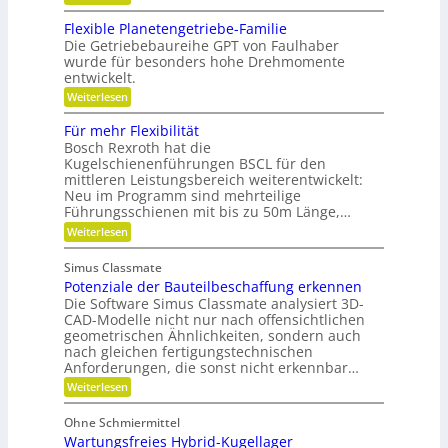
o
o
G
n
b
n
e
,
Flexible Planetengetriebe-Familie
o
m
e
Die Getriebebaureihe GPT von Faulhaber
t
e
i
e
wurde für besonders hohe Drehmomente
i
n
r
entwickelt.
n
e
g
n
V
:
Weiterlesen
r
ü
e
F
e
t
r
l
i
Für mehr Flexibilität
z
a
e
f
Bosch Rexroth hat die
i
n
x
e
g
Kugelschienenführungen BSCL für den
t
i
r
e
w
mittleren Leistungsbereich weiterentwickelt:
b
S
o
Neu im Programm sind mehrteilige
l
t
r
e
Führungsschienen mit bis zu 50m Länge,…
i
t
P
:
Weiterlesen
f
u
l
F
t
n
a
ü
u
g
n
Simus Classmate
r
n
e
Potenziale der Bauteilbeschaffung erkennen
m
g
t
e
Die Software Simus Classmate analysiert 3D-
g
e
h
e
CAD-Modelle nicht nur nach offensichtlichen
n
r
g
geometrischen Ähnlichkeiten, sondern auch
g
F
r
e
nach gleichen fertigungstechnischen
l
ü
t
Anforderungen, die sonst nicht erkennbar…
e
n
r
x
d
:
Weiterlesen
i
i
e
P
e
b
t
o
b
Ohne Schmiermittel
i
t
e
Wartungsfreies Hybrid-Kugellager
l
e
-