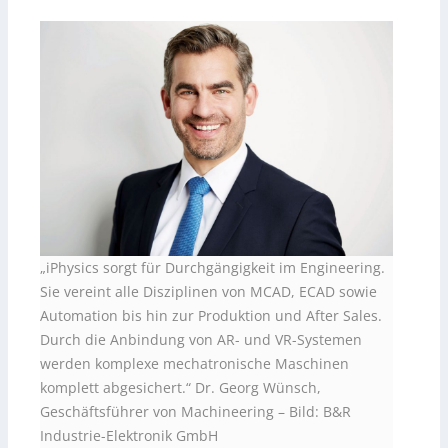
„iPhysics sorgt für Durchgängigkeit im Engineering.
Sie vereint alle Disziplinen von MCAD, ECAD sowie
Automation bis hin zur Produktion und After Sales.
Durch die Anbindung von AR- und VR-Systemen
werden komplexe mechatronische Maschinen
komplett abgesichert.“ Dr. Georg Wünsch,
Geschäftsführer von Machineering
–
Bild: B&R
Industrie-Elektronik GmbH