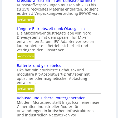
Kreislaufwirtschaft in der Kunststoffbranche
h
Kunststoffverpackungen müssen ab 2030 bis
n
zu 35% recyceltes Material enthalten, so sieht
e
es die EU-Verpackungsverordnung (PPWR) vor.
l
:
Weiterlesen
l
K
g
Längere Betriebszeit dank Ölausgleich
r
e
Die Maxxdrive-Industriegetriebe von Nord
e
n
Drivesystems mit dem speziell für Mixer
i
a
entwickelten Safomi-IEC-Adapter verbessern
s
u
laut Anbieter die Betriebssicherheit und
l
verringern den Einsatz von…
p
a
o
:
Weiterlesen
u
s
L
f
Batterie- und getriebelos
i
ä
w
Lika hat miniaturisierte Gehäuse- und
t
n
modulare Kit-Absolutwert-Drehgeber mit
i
i
g
optischer oder magnetischer Abtastung
r
o
e
entwickelt.
t
n
r
:
Weiterlesen
s
i
e
B
c
e
B
Robuste und sichere Routergeneration
a
h
r
e
Mit dem Moros.neo stellt Insys Icom eine neue
t
a
e
t
Generation industrieller Router für
t
f
Anwendungen in kritischen Infrastrukturen
n
r
e
t
und industriellen Netzwerken vor.
i