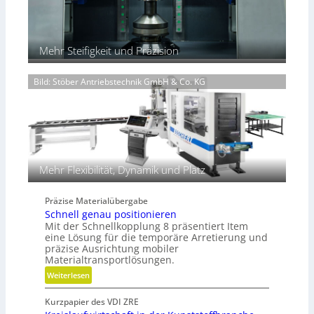
a
b
f
t
u
f
u
n
e
r
d
Mehr Steifigkeit und Präzision
n
e
H
n
y
Bild: Stöber Antriebstechnik GmbH & Co. KG
t
d
e
r
c
a
h
u
n
l
i
i
k
k
Mehr Flexibilität, Dynamik und Platz
i
m
Präzise Materialübergabe
V
Schnell genau positionieren
e
Mit der Schnellkopplung 8 präsentiert Item
r
eine Lösung für die temporäre Arretierung und
g
präzise Ausrichtung mobiler
Materialtransportlösungen.
l
e
:
Weiterlesen
i
S
c
Kurzpapier des VDI ZRE
c
h