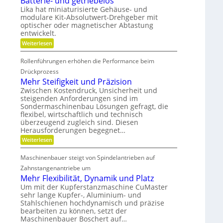
Batterie- und getriebelos
h
r
n
t
Lika hat miniaturisierte Gehäuse- und
e
g
s
s
modulare Kit-Absolutwert-Drehgeber mit
n
e
c
F
optischer oder magnetischer Abtastung
r
h
r
e
entwickelt.
a
B
e
f
:
Weiterlesen
e
t
i
B
t
i
a
h
r
Rollenführungen erhöhen die Performance beim
n
t
i
e
d
t
Drückprozess
e
e
e
i
Mehr Steifigkeit und Präzision
b
r
r
t
s
K
Zwischen Kostendruck, Unsicherheit und
i
z
u
s
steigenden Anforderungen sind im
e
e
n
Sondermaschinenbau Lösungen gefragt, die
-
g
i
s
u
flexibel, wirtschaftlich und technisch
t
r
t
n
überzeugend zugleich sind. Diesen
d
s
a
d
a
Herausforderungen begegnet…
t
g
d
n
o
:
Weiterlesen
e
k
e
f
M
t
Ö
f
n
e
r
l
Maschinenbauer steigt von Spindelantrieben auf
b
h
i
a
r
r
Zahnstangenantriebe um
e
u
a
S
b
Mehr Flexibilität, Dynamik und Platz
s
n
t
e
g
Um mit der Kupferstanzmaschine CuMaster
c
e
l
l
h
sehr lange Kupfer-, Aluminium- und
i
o
e
e
Stahlschienen hochdynamisch und präzise
f
s
i
i
bearbeiten zu können, setzt der
c
g
Maschinenbauer Boschert auf…
h
k