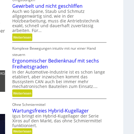
m
s
Gewirbelt und nicht geschliffen
a
t
Auch wo Späne, Staub und Schmutz
t
allgegenwärtig sind, wie in der
s
u
Holzbearbeitung, muss die Antriebstechnik
e
t
r
exakt, schnell und dauerhaft zuverlässig
o
e
ser
arbeiten. Für…
f
n
:
Weiterlesen
f
t
G
a
e
Komplexe Bewegungen intuitiv mit nur einer Hand
e
b
c
w
steuern
f
h
i
Ergonomischer Bedienknauf mit sechs
ä
n
r
Freiheitsgraden
l
i
b
In der Automotive-Industrie ist es schon lange
l
 KG
k
etabliert, aber inzwischen kommt das
e
e
Bussystem CAN auch bei immer mehr
l
v
mechatronischen Bauteilen zum Einsatz.…
t
e
:
Weiterlesen
u
r
E
n
m
Ohne Schmiermittel
r
d
e
Wartungsfreies Hybrid-Kugellager
g
n
i
Igus bringt ein Hybrid-Kugellager der Serie
o
i
d
Xiros auf den Markt, das ohne Schmiermittel
n
c
e
funktioniert.
o
h
n
:
Weiterlesen
m
t