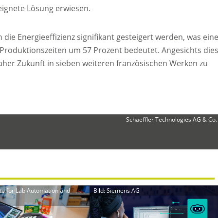
eignete Lösung erwiesen.
e Energieeffizienz signifikant gesteigert werden, was ein
roduktionszeiten um 57 Prozent bedeutet. Angesichts die
aher Zukunft in sieben weiteren französischen Werken zu
Schaeffler Technologies AG & Co.
itute for Lab Automation and
Bild: Siemens AG