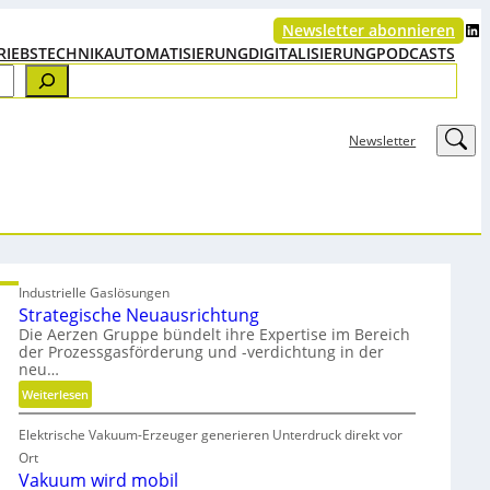
LinkedIn
Newsletter abonnieren
RIEBSTECHNIK
AUTOMATISIERUNG
DIGITALISIERUNG
PODCASTS
LinkedIn
Newsletter
Industrielle Gaslösungen
Strategische Neuausrichtung
Die Aerzen Gruppe bündelt ihre Expertise im Bereich
der Prozessgasförderung und -verdichtung in der
neu…
:
Weiterlesen
S
Elektrische Vakuum-Erzeuger generieren Unterdruck direkt vor
t
r
Ort
a
Vakuum wird mobil