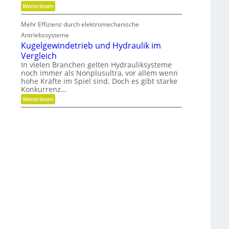
:
Weiterlesen
e
M
i
e
t
Mehr Effizienz durch elektromechanische
h
u
r
Antriebssysteme
n
F
d
Kugelgewindetrieb und Hydraulik im
l
P
Vergleich
e
r
x
In vielen Branchen gelten Hydrauliksysteme
ä
i
z
noch immer als Nonplusultra, vor allem wenn
b
i
hohe Kräfte im Spiel sind. Doch es gibt starke
i
s
Konkurrenz…
l
i
i
:
Weiterlesen
o
t
K
n
ä
u
t
g
,
e
D
l
y
g
n
e
a
w
m
i
i
n
k
d
u
e
n
t
d
r
P
i
l
e
a
b
t
u