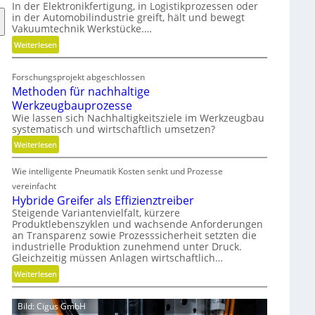
t
In der Elektronikfertigung, in Logistikprozessen oder
in der Automobilindustrie greift, hält und bewegt
e
Vakuumtechnik Werkstücke.…
g
:
i
Weiterlesen
V
s
a
c
Forschungsprojekt abgeschlossen
k
h
Methoden für nachhaltige
u
e
Werkzeugbauprozesse
u
N
Wie lassen sich Nachhaltigkeitsziele im Werkzeugbau
m
e
systematisch und wirtschaftlich umsetzen?
w
u
:
Weiterlesen
i
a
M
r
u
Wie intelligente Pneumatik Kosten senkt und Prozesse
e
d
s
t
vereinfacht
m
r
h
Hybride Greifer als Effizienztreiber
o
i
o
Steigende Variantenvielfalt, kürzere
b
c
Produktlebenszyklen und wachsende Anforderungen
d
i
h
an Transparenz sowie Prozesssicherheit setzten die
e
l
t
industrielle Produktion zunehmend unter Druck.
n
Gleichzeitig müssen Anlagen wirtschaftlich…
u
f
n
:
Weiterlesen
ü
g
H
r
y
n
Bild: Cigus GmbH
b