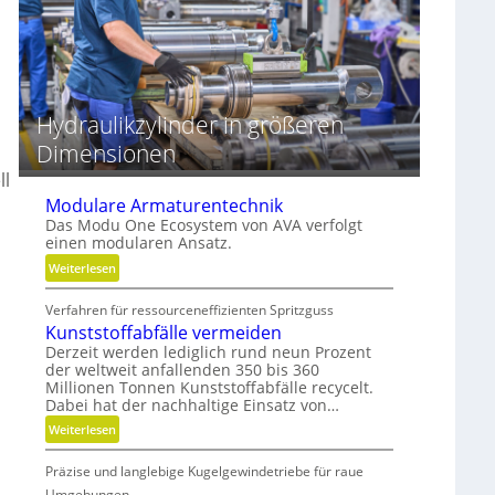
r
z
e
e
i
s
b
s
e
e
r
Hydraulikzylinder in größeren
Dimensionen
ll
Modulare Armaturentechnik
Das Modu One Ecosystem von AVA verfolgt
einen modularen Ansatz.
:
Weiterlesen
M
Verfahren für ressourceneffizienten Spritzguss
o
Kunststoffabfälle vermeiden
d
Derzeit werden lediglich rund neun Prozent
u
der weltweit anfallenden 350 bis 360
l
Millionen Tonnen Kunststoffabfälle recycelt.
a
Dabei hat der nachhaltige Einsatz von…
r
:
Weiterlesen
e
K
A
Präzise und langlebige Kugelgewindetriebe für raue
u
r
n
Umgebungen