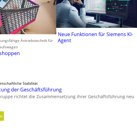
Neue Funktionen für Siemens KI-
Agent
tungsfähige Antriebstechnik für
aufswagen
 shoppen
rtschaftliche Stabilität
tung der Geschäftsführung
Gruppe richtet die Zusammensetzung ihrer Geschäftsführung neu
:
en
N
e
u