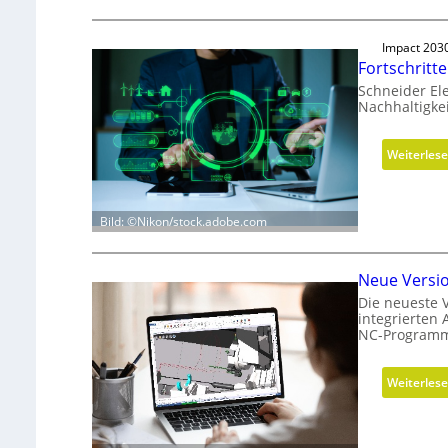
Impact 203
Fortschritt
Schneider Ele
Nachhaltigkei
Weiterles
Bild: ©Nikon/stock.adobe.com
Neue Versi
Die neueste 
integrierten
NC-Programm
Weiterles