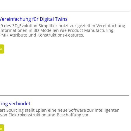
t
e
i
s
V
N
f
e
a
ereinfachung für Digital Twins
ü
r
c
.9 des 3D_Evolution Simplifier nutzt zur gezielten Vereinfachung
h
s
e Informationen in 3D-Modellen wie Product Manufacturing
h
r
PMI), Attribute und Konstruktions-Features.
i
h
u
o
a
n
n
:
l
en
g
d
G
t
e
e
i
r
o
g
C
m
k
N
e
e
C
t
i
-
r
t
S
i
s
ing verbindet
i
e
-
m
rt Sourcing stellt Eplan eine neue Software zur intelligenten
-
R
von Elektrokonstruktion und Beschaffung vor.
u
V
o
l
e
a
a
:
r
d
en