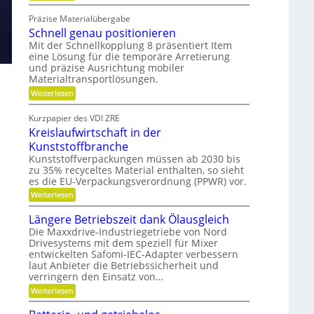
W
i
g
a
Präzise Materialübergabe
r
s
e
Schnell genau positionieren
t
c
s
u
Mit der Schnellkopplung 8 präsentiert Item
h
n
c
eine Lösung für die temporäre Arretierung
g
e
h
und präzise Ausrichtung mobiler
s
r
Materialtransportlösungen.
l
f
B
r
i
:
Weiterlesen
e
S
e
f
i
c
d
Kurzpapier des VDI ZRE
f
e
h
Kreislaufwirtschaft in der
i
s
n
e
H
e
e
Kunststoffbranche
n
y
l
n
Kunststoffverpackungen müssen ab 2030 bis
b
l
zu 35% recyceltes Material enthalten, so sieht
r
k
g
i
es die EU-Verpackungsverordnung (PPWR) vor.
e
n
d
n
:
Weiterlesen
a
-
a
K
K
u
u
r
Längere Betriebszeit dank Ölausgleich
u
p
f
e
g
o
Die Maxxdrive-Industriegetriebe von Nord
i
m
e
s
Drivesystems mit dem speziell für Mixer
s
l
i
i
entwickelten Safomi-IEC-Adapter verbessern
l
l
t
a
t
laut Anbieter die Betriebssicherheit und
a
i
u
verringern den Einsatz von…
s
g
o
f
e
n
:
e
Weiterlesen
w
r
i
L
i
c
e
ä
r