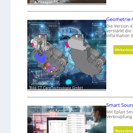
Bild: Hexagon AB
Geometrie-V
Die Version 4
verstärkt di
Information (
Weiterles
Bild: CT CoreTechnologie GmbH
Smart Sourc
Mit Eplan Sma
Verknüpfung 
Weiterles