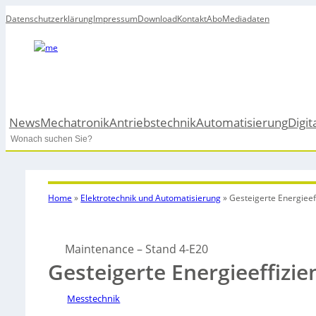
Datenschutzerklärung
Impressum
Download
Kontakt
Abo
Mediadaten
News
Mechatronik
Antriebstechnik
Automatisierung
Digit
Search
Home
»
Elektrotechnik und Automatisierung
»
Gesteigerte Energieef
Maintenance – Stand 4-E20
Gesteigerte Energieeffizie
Messtechnik