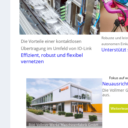
Robuste und leis
Die Vorteile einer kontaktlosen
autonomen Eink
Übertragung im Umfeld von IO-Link
Unterstützt
Effizient, robust und flexibel
vernetzen
Fokus auf wi
Neuausrich
Die Vollmer 
aus.
Weiterles
Bild: Vollmer Werke Maschinenfabrik GmbH