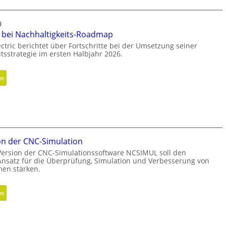
a
u
0
s
e bei Nachhaltigkeits-Roadmap
r
ctric berichtet über Fortschritte bei der Umsetzung seiner
i
tsstrategie im ersten Halbjahr 2026.
c
h
:
en
t
F
u
o
n
r
g
t
d
s
e
on der CNC-Simulation
c
r
h
Version der CNC-Simulationssoftware NCSIMUL soll den
G
 Ansatz für die Überprüfung, Simulation und Verbesserung von
r
e
en stärken.
i
s
t
c
:
en
t
h
N
e
ä
e
b
f
u
e