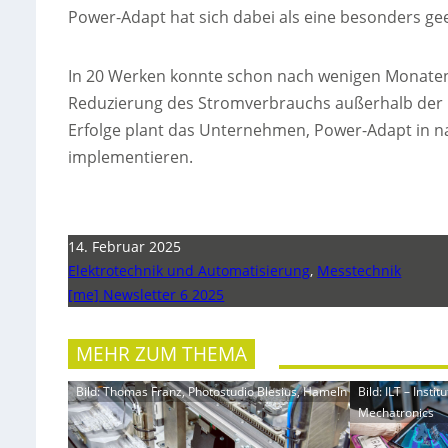
Power-Adapt hat sich dabei als eine besonders ge
In 20 Werken konnte schon nach wenigen Monaten di
Reduzierung des Stromverbrauchs außerhalb der P
Erfolge plant das Unternehmen, Power-Adapt in n
implementieren.
14. Februar 2025
Elektrotechnik und Automatisierung
,
Messtechnik
[me] Newsletter 6 2025
MEHR ZUM THEMA
Bild: Thomas Franz, Photostudio Blesius, Hameln
Bild: ILT – Inst
Mechatronics