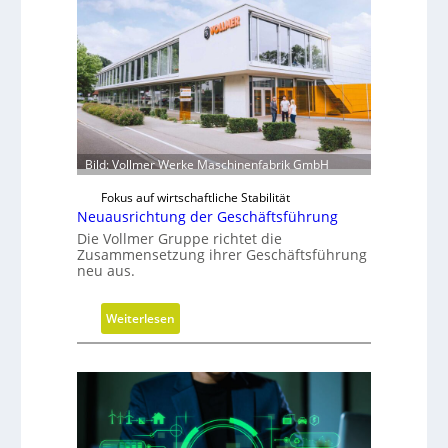
u
u
m
w
i
r
d
m
Bild: Vollmer Werke Maschinenfabrik GmbH
o
Fokus auf wirtschaftliche Stabilität
b
Neuausrichtung der Geschäftsführung
i
Die Vollmer Gruppe richtet die
l
Zusammensetzung ihrer Geschäftsführung
neu aus.
:
Weiterlesen
N
e
u
a
u
s