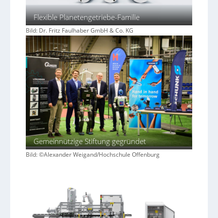
r
ä
Flexible Planetengetriebe-Familie
z
i
Bild: Dr. Fritz Faulhaber GmbH & Co. KG
s
i
o
n
Gemeinnützige Stiftung gegründet
Bild: ©Alexander Weigand/Hochschule Offenburg