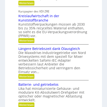
e
:
r
Weiterlesen
i
S
e
l
c
i
b
Kurzpapier des VDI ZRE
h
e
e
Kreislaufwirtschaft in der
n
s
s
e
H
Kunststoffbranche
c
l
y
h
Kunststoffverpackungen müssen ab 2030
l
b
a
bis zu 35% recyceltes Material enthalten,
g
r
f
so sieht es die EU-Verpackungsverordnung
e
i
f
(PPWR) vor.
n
d
u
a
-
n
:
Weiterlesen
u
K
g
K
p
u
e
r
Längere Betriebszeit dank Ölausgleich
o
g
r
e
Die Maxxdrive-Industriegetriebe von Nord
s
e
k
i
Drivesystems mit dem speziell für Mixer
i
l
e
s
t
l
entwickelten Safomi-IEC-Adapter
n
l
i
a
verbessern laut Anbieter die
n
a
o
g
e
u
Betriebssicherheit und verringern den
n
e
n
f
Einsatz von…
i
r
w
:
e
Weiterlesen
i
L
r
r
ä
e
t
Batterie- und getriebelos
n
n
s
Lika hat miniaturisierte Gehäuse- und
g
c
modulare Kit-Absolutwert-Drehgeber mit
e
h
optischer oder magnetischer Abtastung
r
a
entwickelt.
e
f
B
t
:
Weiterlesen
e