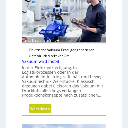
t
e
g
i
s
c
h
Bild: J. Schmalz GmbH
e
N
Elektrische Vakuum-Erzeuger generieren
e
Unterdruck direkt vor Ort
u
Vakuum wird mobil
a
In der Elektronikfertigung, in
Logistikprozessen oder in der
u
Automobilindustrie greift, hält und bewegt
s
Vakuumtechnik Werkstücke. Klassisch
r
erzeugen dabei Ejektoren das Vakuum mit
Druckluft, allerdings verlangen
i
Produktionskonzepte nach zusätzlichen…
c
h
t
:
Weiterlesen
u
V
n
a
g
k