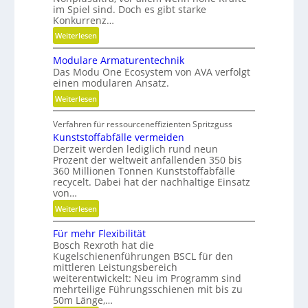
x
im Spiel sind. Doch es gibt starke
i
Konkurrenz…
b
:
Weiterlesen
i
K
l
Modulare Armaturentechnik
u
i
Das Modu One Ecosystem von AVA verfolgt
g
t
einen modularen Ansatz.
e
ä
:
Weiterlesen
l
t
M
g
,
Verfahren für ressourceneffizienten Spritzguss
o
e
D
Kunststoffabfälle vermeiden
d
w
y
Derzeit werden lediglich rund neun
u
i
Prozent der weltweit anfallenden 350 bis
n
l
n
360 Millionen Tonnen Kunststoffabfälle
a
a
d
recycelt. Dabei hat der nachhaltige Einsatz
m
r
e
von…
i
e
t
:
Weiterlesen
k
A
r
K
u
r
i
Für mehr Flexibilität
u
n
m
Bosch Rexroth hat die
e
n
d
a
Kugelschienenführungen BSCL für den
b
s
P
mittleren Leistungsbereich
t
u
t
weiterentwickelt: Neu im Programm sind
l
u
n
s
mehrteilige Führungsschienen mit bis zu
a
r
d
50m Länge,…
t
t
e