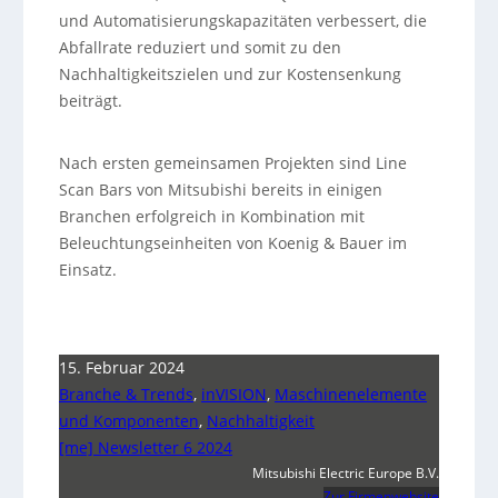
und Automatisierungskapazitäten verbessert, die
Abfallrate reduziert und somit zu den
Nachhaltigkeitszielen und zur Kostensenkung
beiträgt.
Nach ersten gemeinsamen Projekten sind Line
Scan Bars von Mitsubishi bereits in einigen
Branchen erfolgreich in Kombination mit
Beleuchtungseinheiten von Koenig & Bauer im
Einsatz.
15. Februar 2024
Branche & Trends
,
inVISION
,
Maschinenelemente
und Komponenten
,
Nachhaltigkeit
[me] Newsletter 6 2024
Mitsubishi Electric Europe B.V.
Zur Firmenwebsite