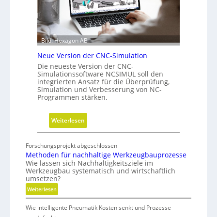
r
ü
i
h
t
r
t
u
Bild: Hexagon AB
e
n
b
Neue Version der CNC-Simulation
g
e
Die neueste Version der CNC-
Simulationssoftware NCSIMUL soll den
i
integrierten Ansatz für die Überprüfung,
N
Simulation und Verbesserung von NC-
a
Programmen stärken.
c
h
:
Weiterlesen
h
N
a
e
l
Forschungsprojekt abgeschlossen
u
Methoden für nachhaltige Werkzeugbauprozesse
t
e
Wie lassen sich Nachhaltigkeitsziele im
i
Werkzeugbau systematisch und wirtschaftlich
V
g
umsetzen?
e
k
:
Weiterlesen
r
e
M
s
i
Wie intelligente Pneumatik Kosten senkt und Prozesse
e
i
t
t