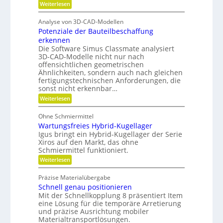
H
o
:
Weiterlesen
z
n
y
F
f
ü
t
d
Analyse von 3D-CAD-Modellen
f
r
e
r
Potenziale der Bauteilbeschaffung
m
a
c
e
a
erkennen
b
h
h
Die Software Simus Classmate analysiert
u
f
r
3D-CAD-Modelle nicht nur nach
n
l
F
ä
offensichtlichen geometrischen
i
l
i
l
Ähnlichkeiten, sondern auch nach gleichen
e
k
k
l
fertigungstechnischen Anforderungen, die
x
i
i
sonst nicht erkennbar…
e
b
m
:
v
Weiterlesen
i
P
V
e
l
o
e
i
Ohne Schmiermittel
r
t
t
r
Wartungsfreies Hybrid-Kugellager
e
m
ä
n
Igus bringt ein Hybrid-Kugellager der Serie
g
e
t
z
Xiros auf den Markt, das ohne
l
i
i
Schmiermittel funktioniert.
e
a
d
:
Weiterlesen
l
i
e
W
e
c
a
n
d
Präzise Materialübergabe
r
h
e
Schnell genau positionieren
t
r
u
Mit der Schnellkopplung 8 präsentiert Item
B
n
a
eine Lösung für die temporäre Arretierung
g
u
und präzise Ausrichtung mobiler
s
t
Materialtransportlösungen.
f