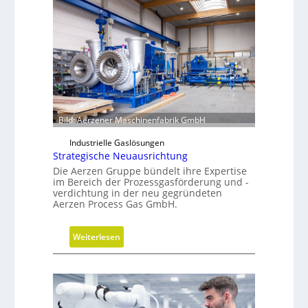
Bild: Aerzener Maschinenfabrik GmbH
Industrielle Gaslösungen
Strategische Neuausrichtung
Die Aerzen Gruppe bündelt ihre Expertise
im Bereich der Prozessgasförderung und -
verdichtung in der neu gegründeten
Aerzen Process Gas GmbH.
:
Weiterlesen
S
t
r
a