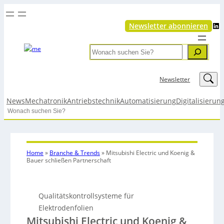
LinkedIn
Newsletter abonnieren
Search
LinkedIn
Newsletter
News
Mechatronik
Antriebstechnik
Automatisierung
Digitalisierun
Search
Home
»
Branche & Trends
»
Mitsubishi Electric und Koenig &
Bauer schließen Partnerschaft
Qualitätskontrollsysteme für
Elektrodenfolien
Mitsubishi Electric und Koenig &