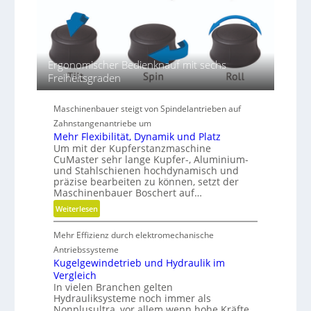
r
e
n
D
i
Ergonomischer Bedienknauf mit sechs
m
Freiheitsgraden
e
n
Maschinenbauer steigt von Spindelantrieben auf
s
Zahnstangenantriebe um
i
Mehr Flexibilität, Dynamik und Platz
o
Um mit der Kupferstanzmaschine
n
CuMaster sehr lange Kupfer-, Aluminium-
e
und Stahlschienen hochdynamisch und
n
präzise bearbeiten zu können, setzt der
Maschinenbauer Boschert auf…
:
Weiterlesen
M
Mehr Effizienz durch elektromechanische
e
h
Antriebssysteme
r
Kugelgewindetrieb und Hydraulik im
Vergleich
F
In vielen Branchen gelten
l
Hydrauliksysteme noch immer als
e
Nonplusultra, vor allem wenn hohe Kräfte