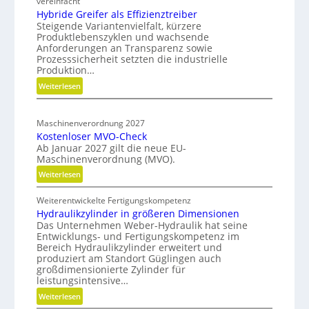
vereinfacht
o
h
s
Hybride Greifer als Effizienztreiber
n
Steigende Variantenvielfalt, kürzere
o
-
d
Produktlebenszyklen und wachsende
d
R
Anforderungen an Transparenz sowie
e
e
o
Prozesssicherheit setzten die industrielle
r
n
Produktion…
a
f
C
d
:
Weiterlesen
ü
N
H
m
r
C
y
a
n
-
Maschinenverordnung 2027
b
p
a
Kostenloser MVO-Check
S
r
c
Ab Januar 2027 gilt die neue EU-
i
i
h
Maschinenverordnung (MVO).
d
m
h
:
Weiterlesen
e
u
a
K
G
l
l
Weiterentwickelte Fertigungskompetenz
o
r
a
t
Hydraulikzylinder in größeren Dimensionen
s
e
i
t
Das Unternehmen Weber-Hydraulik hat seine
t
i
Entwicklungs- und Fertigungskompetenz im
g
i
e
f
Bereich Hydraulikzylinder erweitert und
e
o
n
e
produziert am Standort Güglingen auch
W
l
n
großdimensionierte Zylinder für
r
e
o
leistungsintensive…
a
r
s
l
:
Weiterlesen
k
e
s
H