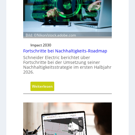
r
i
c
h
t
Bild: ©Nikon/stock.adobe.com
u
n
Impact 2030
g
Fortschritte bei Nachhaltigkeits-Roadmap
d
Schneider Electric berichtet über
Fortschritte bei der Umsetzung seiner
e
Nachhaltigkeitsstrategie im ersten Halbjahr
r
2026.
G
e
:
Weiterlesen
s
F
c
o
h
r
ä
t
f
s
t
c
s
h
f