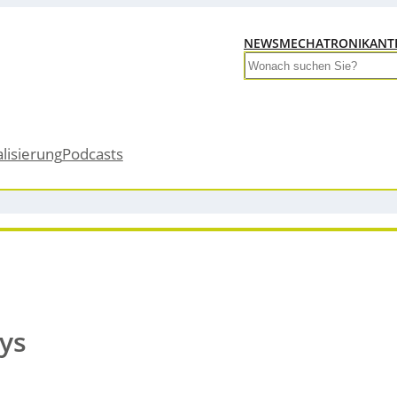
NEWS
MECHATRONIK
ANT
Search
alisierung
Podcasts
ys