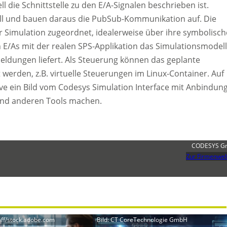
 die Schnittstelle zu den E/A-Signalen beschrieben ist.
ll und bauen daraus die PubSub-Kommunikation auf. Die
er Simulation zugeordnet, idealerweise über ihre symbolisc
 E/As mit der realen SPS-Applikation das Simulationsmodel
ldungen liefert. Als Steuerung können das geplante
werden, z.B. virtuelle Steuerungen im Linux-Container. Auf
ve ein Bild vom Codesys Simulation Interface mit Anbindun
 und anderen Tools machen.
CODESYS G
Zur Firmenweb
ff/stock.adobe.com
Bild: CT CoreTechnologie GmbH