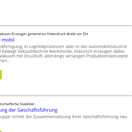
S
t
r
a
t
e
Vakuum-Erzeuger generieren Unterdruck direkt vor Ort
g
 mobil
i
nikfertigung, in Logistikprozessen oder in der Automobilindustrie
s
und bewegt Vakuumtechnik Werkstücke. Klassisch erzeugen dabei
 Vakuum mit Druckluft, allerdings verlangen Produktionskonzepte
c
chen…
h
e
:
n
N
V
e
a
u
k
a
u
u
tschaftliche Stabilität
u
s
ung der Geschäftsführung
m
r
ruppe richtet die Zusammensetzung ihrer Geschäftsführung neu
w
i
i
c
r
h