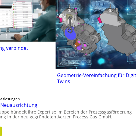
ng verbindet
Geometrie-Vereinfachung für Digit
Twins
 Gaslösungen
e Neuausrichtung
uppe bündelt ihre Expertise im Bereich der Prozessgasförderung
ung in der neu gegründeten Aerzen Process Gas GmbH.
:
n