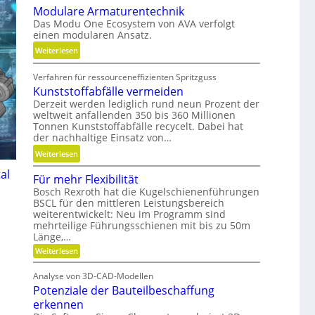
Modulare Armaturentechnik
u
l
Das Modu One Ecosystem von AVA verfolgt
g
i
einen modularen Ansatz.
e
t
:
Weiterlesen
l
ä
M
g
t
Verfahren für ressourceneffizienten Spritzguss
o
e
,
Kunststoffabfälle vermeiden
d
w
D
Derzeit werden lediglich rund neun Prozent der
u
i
y
weltweit anfallenden 350 bis 360 Millionen
l
n
n
Tonnen Kunststoffabfälle recycelt. Dabei hat
a
d
a
der nachhaltige Einsatz von…
r
e
m
:
Weiterlesen
e
t
i
K
A
r
al
k
Für mehr Flexibilität
u
r
i
u
Bosch Rexroth hat die Kugelschienenführungen
n
m
e
n
BSCL für den mittleren Leistungsbereich
s
a
b
weiterentwickelt: Neu im Programm sind
d
t
t
mehrteilige Führungsschienen mit bis zu 50m
u
P
s
Länge,…
u
n
l
t
:
r
Weiterlesen
d
a
o
F
e
H
t
ü
f
Analyse von 3D-CAD-Modellen
n
y
r
z
f
Potenziale der Bauteilbeschaffung
m
t
d
e
a
erkennen
e
r
h
b