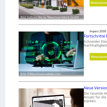
Weiterlese
Bild: Vollmer Werke Maschinenfabrik GmbH
Impact 2030
Fortschritte
Schneider Elec
Nachhaltigkeit
Weiterlese
Bild: ©Nikon/stock.adobe.com
Neue Versio
Die neueste V
Ansatz für di
stärken.