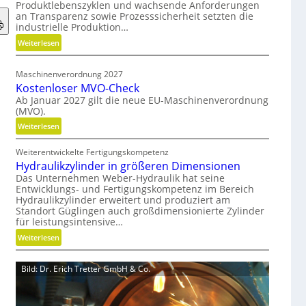
Produktlebenszyklen und wachsende Anforderungen
o
an Transparenz sowie Prozesssicherheit setzten die
d
industrielle Produktion…
e
:
Weiterlesen
n
H
f
y
ü
Maschinenverordnung 2027
b
r
Kostenloser MVO-Check
r
n
Ab Januar 2027 gilt die neue EU-Maschinenverordnung
i
(MVO).
a
d
c
:
Weiterlesen
e
h
K
G
h
Weiterentwickelte Fertigungskompetenz
o
r
a
Hydraulikzylinder in größeren Dimensionen
s
e
l
Das Unternehmen Weber-Hydraulik hat seine
t
i
Entwicklungs- und Fertigungskompetenz im Bereich
t
e
f
Hydraulikzylinder erweitert und produziert am
i
n
Standort Güglingen auch großdimensionierte Zylinder
e
g
l
für leistungsintensive…
r
e
o
:
a
Weiterlesen
W
s
H
l
e
e
y
s
r
Bild: Dr. Erich Tretter GmbH & Co.
r
d
E
k
M
r
ff
z
V
a
i
e