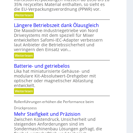
b
a
l
35% recyceltes Material enthalten, so sieht es
r
f
g
i
die EU-Verpackungsverordnung (PPWR) vor.
f
e
d
u
n
:
Weiterlesen
-
n
a
K
K
g
u
r
Längere Betriebszeit dank Ölausgleich
u
e
p
e
g
r
o
Die Maxxdrive-Industriegetriebe von Nord
i
e
k
s
Drivesystems mit dem speziell für Mixer
s
l
e
i
entwickelten Safomi-IEC-Adapter verbessern
l
l
n
t
a
laut Anbieter die Betriebssicherheit und
a
n
i
u
verringern den Einsatz von…
g
e
o
f
e
n
n
:
Weiterlesen
w
r
i
L
i
e
ä
r
Batterie- und getriebelos
r
n
t
Lika hat miniaturisierte Gehäuse- und
e
g
s
modulare Kit-Absolutwert-Drehgeber mit
n
e
c
optischer oder magnetischer Abtastung
r
h
e
entwickelt.
a
B
f
:
Weiterlesen
e
t
B
t
i
a
r
Rollenführungen erhöhen die Performance beim
n
t
i
d
t
Drückprozess
e
e
e
Mehr Steifigkeit und Präzision
b
r
r
s
K
Zwischen Kostendruck, Unsicherheit und
i
z
u
steigenden Anforderungen sind im
e
e
n
Sondermaschinenbau Lösungen gefragt, die
-
i
s
u