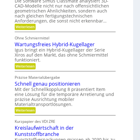
Die Software Simus Classmate analysiert 3D-
c
a
r
f
CAD-Modelle nicht nur nach offensichtlichen
F
h
u
geometrischen Ähnlichkeiten, sondern auch
l
ä
n
l
e
nach gleichen fertigungstechnischen
l
i
i
x
Anforderungen, die sonst nicht erkennbar…
l
i
k
k
:
Weiterlesen
b
e
P
i
i
v
o
l
m
Ohne Schmiermittel
t
e
i
V
Wartungsfreies Hybrid-Kugellager
e
t
r
n
e
Igus bringt ein Hybrid-Kugellager der Serie
ä
m
z
t
Xiros auf den Markt, das ohne Schmiermittel
r
i
e
funktioniert.
g
a
i
:
l
Weiterlesen
l
W
e
d
e
a
d
e
Präzise Materialübergabe
i
r
e
n
Schnell genau positionieren
t
r
c
u
B
Mit der Schnellkopplung 8 präsentiert Item
h
n
a
eine Lösung für die temporäre Arretierung und
g
u
präzise Ausrichtung mobiler
s
t
Materialtransportlösungen.
f
e
r
i
:
Weiterlesen
e
l
S
i
b
c
Kurzpapier des VDI ZRE
e
e
h
Kreislaufwirtschaft in der
s
s
n
H
c
e
Kunststoffbranche
y
h
l
Kunststoffverpackungen müssen ab 2030 bis zu