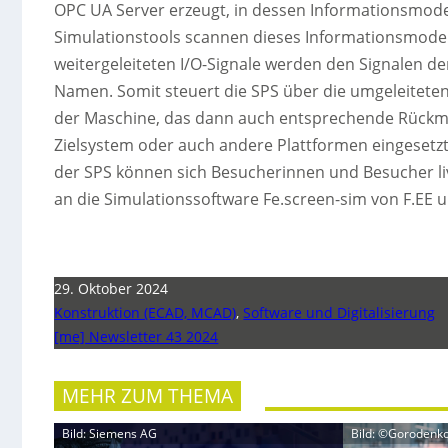
OPC UA Server erzeugt, in dessen Informationsmodell
Simulationstools scannen dieses Informationsmode
weitergeleiteten I/O-Signale werden den Signalen d
Namen. Somit steuert die SPS über die umgeleiteten
der Maschine, das dann auch entsprechende Rückme
Zielsystem oder auch andere Plattformen eingesetzt 
der SPS können sich Besucherinnen und Besucher li
an die Simulationssoftware Fe.screen-sim von F.EE
29. Oktober 2024
Konstruktion (ECAD, MCAD)
,
Software und Digitalisierung
[me] Newsletter 43 2024
MEHR ZUM THEMA
Bild: Siemens AG
Bild: ©Gorodenko