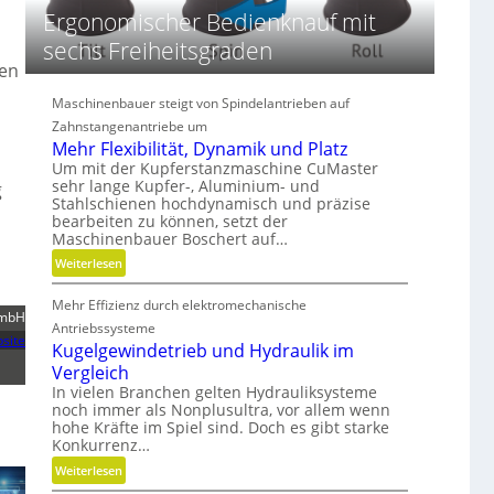
i
Ergonomischer Bedienknauf mit
m
e
sechs Freiheitsgraden
n
hen
s
l
Maschinenbauer steigt von Spindelantrieben auf
i
Zahnstangenantriebe um
o
Mehr Flexibilität, Dynamik und Platz
n
Um mit der Kupferstanzmaschine CuMaster
e
sehr lange Kupfer-, Aluminium- und
g
n
Stahlschienen hochdynamisch und präzise
bearbeiten zu können, setzt der
Maschinenbauer Boschert auf…
:
Weiterlesen
M
Mehr Effizienz durch elektromechanische
e
mbH
h
Antriebssysteme
site
r
Kugelgewindetrieb und Hydraulik im
F
Vergleich
l
In vielen Branchen gelten Hydrauliksysteme
noch immer als Nonplusultra, vor allem wenn
e
hohe Kräfte im Spiel sind. Doch es gibt starke
x
Konkurrenz…
i
:
Weiterlesen
b
K
i