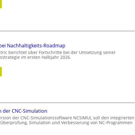
:
n
d
t
N
m
u
e
o
n
u
b
g
a
i
u
l
s
 bei Nachhaltigkeits-Roadmap
r
tric berichtet über Fortschritte bei der Umsetzung seiner
i
sstrategie im ersten Halbjahr 2026.
c
h
:
n
t
F
u
o
n
r
g
t
d
s
e
c
n der CNC-Simulation
r
h
G
ersion der CNC-Simulationssoftware NCSIMUL soll den integrierten
r
e Überprüfung, Simulation und Verbesserung von NC-Programmen
e
i
s
t