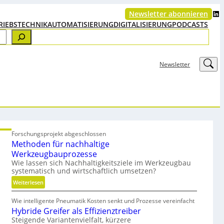
LinkedIn
Newsletter abonnieren
RIEBSTECHNIK
AUTOMATISIERUNG
DIGITALISIERUNG
PODCASTS
LinkedIn
Newsletter
Forschungsprojekt abgeschlossen
Methoden für nachhaltige
Werkzeugbauprozesse
Wie lassen sich Nachhaltigkeitsziele im Werkzeugbau
systematisch und wirtschaftlich umsetzen?
:
Weiterlesen
M
Wie intelligente Pneumatik Kosten senkt und Prozesse vereinfacht
e
Hybride Greifer als Effizienztreiber
t
Steigende Variantenvielfalt, kürzere
h