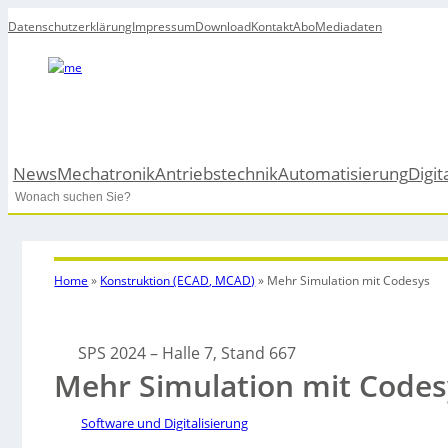
Datenschutzerklärung
Impressum
Download
Kontakt
Abo
Mediadaten
News
Mechatronik
Antriebstechnik
Automatisierung
Digit
Search
Home
»
Konstruktion (ECAD, MCAD)
»
Mehr Simulation mit Codesys
SPS 2024 – Halle 7, Stand 667
Mehr Simulation mit Codes
Software und Digitalisierung