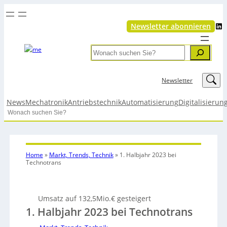
LinkedIn
Newsletter abonnieren
Search
LinkedIn
Newsletter
News
Mechatronik
Antriebstechnik
Automatisierung
Digitalisierun
Search
Home
»
Markt, Trends, Technik
»
1. Halbjahr 2023 bei
Technotrans
Umsatz auf 132,5Mio.€ gesteigert
1. Halbjahr 2023 bei Technotrans