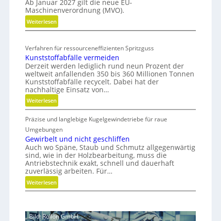
m
Ab Januar 2027 gilt die neue EU-
o
Maschinenverordnung (MVO).
o
n
b
:
Weiterlesen
o
K
i
m
o
i
l
Verfahren für ressourceneffizienten Spritzguss
s
s
Kunststoffabfälle vermeiden
t
c
Derzeit werden lediglich rund neun Prozent der
e
h
weltweit anfallenden 350 bis 360 Millionen Tonnen
n
e
Kunststoffabfälle recycelt. Dabei hat der
l
r
nachhaltige Einsatz von…
o
B
:
Weiterlesen
s
e
K
e
d
Präzise und langlebige Kugelgewindetriebe für raue
u
r
i
n
Umgebungen
M
e
s
Gewirbelt und nicht geschliffen
V
n
Auch wo Späne, Staub und Schmutz allgegenwärtig
t
O
k
sind, wie in der Holzbearbeitung, muss die
s
-
Antriebstechnik exakt, schnell und dauerhaft
n
t
zuverlässig arbeiten. Für…
C
a
o
h
u
:
Weiterlesen
f
e
f
G
f
c
m
e
a
k
i
w
b
Bild: Rollon GmbH
t
i