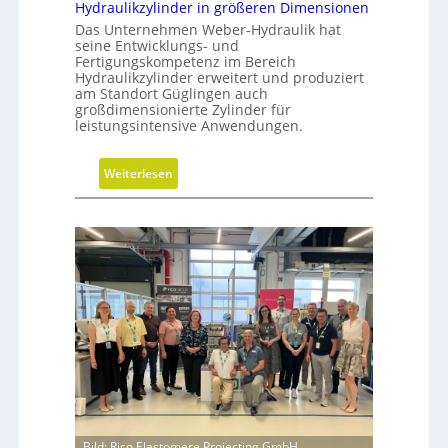
Hydraulikzylinder in größeren Dimensionen
Das Unternehmen Weber-Hydraulik hat
seine Entwicklungs- und
Fertigungskompetenz im Bereich
Hydraulikzylinder erweitert und produziert
am Standort Güglingen auch
großdimensionierte Zylinder für
leistungsintensive Anwendungen.
:
Weiterlesen
H
y
d
r
a
u
l
i
k
z
y
l
i
Bild: Rico Elastomere Projecting GmbH