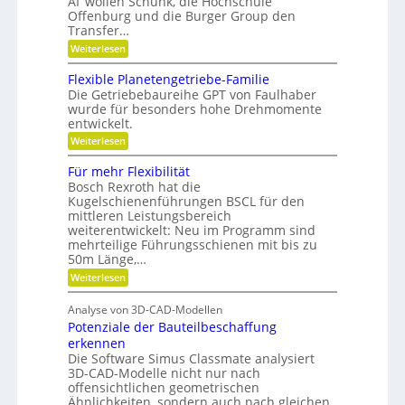
AI‘ wollen Schunk, die Hochschule
t
s
s
Offenburg und die Burger Group den
ä
t
i
Transfer…
e
t
o
n
:
Weiterlesen
,
,
n
G
D
e
e
Flexible Planetengetriebe-Familie
i
m
y
Die Getriebebaureihe GPT von Faulhaber
n
e
n
wurde für besonders hohe Drehmomente
e
i
a
entwickelt.
V
n
e
n
m
:
Weiterlesen
r
ü
F
i
a
t
l
Für mehr Flexibilität
k
n
z
e
Bosch Rexroth hat die
t
i
u
x
w
g
Kugelschienenführungen BSCL für den
i
n
o
e
mittleren Leistungsbereich
b
r
d
S
weiterentwickelt: Neu im Programm sind
l
t
t
P
e
mehrteilige Führungsschienen mit bis zu
u
i
P
50m Länge,…
l
n
f
l
g
t
a
:
Weiterlesen
a
u
F
n
t
n
ü
e
Analyse von 3D-CAD-Modellen
z
g
r
t
Potenziale der Bauteilbeschaffung
g
m
e
e
e
erkennen
n
g
h
g
Die Software Simus Classmate analysiert
r
r
e
3D-CAD-Modelle nicht nur nach
ü
F
t
offensichtlichen geometrischen
n
l
r
Ähnlichkeiten, sondern auch nach gleichen
d
e