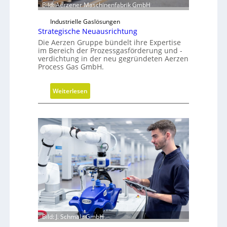
r
Bild: Aerzener Maschinenfabrik GmbH
f
o
e
Industrielle Gaslösungen
z
r
Strategische Neuausrichtung
e
a
Die Aerzen Gruppe bündelt ihre Expertise
s
l
im Bereich der Prozessgasförderung und -
s
verdichtung in der neu gegründeten Aerzen
s
Process Gas GmbH.
e
E
ff
:
Weiterlesen
i
S
z
t
i
r
e
a
n
t
z
e
t
g
r
i
e
s
i
c
b
h
e
Bild: J. Schmalz GmbH
e
r