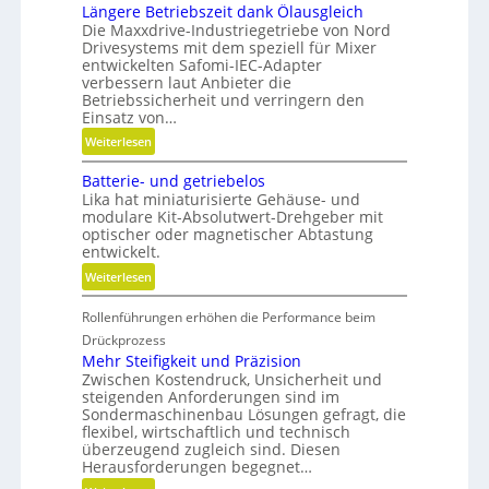
n
Längere Betriebszeit dank Ölausgleich
Die Maxxdrive-Industriegetriebe von Nord
Drivesystems mit dem speziell für Mixer
entwickelten Safomi-IEC-Adapter
verbessern laut Anbieter die
Betriebssicherheit und verringern den
Einsatz von…
:
Weiterlesen
L
Batterie- und getriebelos
ä
Lika hat miniaturisierte Gehäuse- und
n
modulare Kit-Absolutwert-Drehgeber mit
g
optischer oder magnetischer Abtastung
e
entwickelt.
r
:
Weiterlesen
e
B
B
Rollenführungen erhöhen die Performance beim
a
e
t
Drückprozess
t
t
Mehr Steifigkeit und Präzision
r
Zwischen Kostendruck, Unsicherheit und
e
i
steigenden Anforderungen sind im
r
e
Sondermaschinenbau Lösungen gefragt, die
i
flexibel, wirtschaftlich und technisch
b
e
überzeugend zugleich sind. Diesen
s
-
Herausforderungen begegnet…
z
u