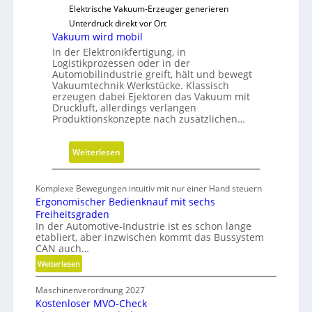
N
Elektrische Vakuum-Erzeuger generieren
e
Unterdruck direkt vor Ort
u
Vakuum wird mobil
a
In der Elektronikfertigung, in
u
Logistikprozessen oder in der
Automobilindustrie greift, hält und bewegt
s
Vakuumtechnik Werkstücke. Klassisch
r
erzeugen dabei Ejektoren das Vakuum mit
i
Druckluft, allerdings verlangen
Produktionskonzepte nach zusätzlichen…
c
h
t
:
Weiterlesen
u
V
n
a
Komplexe Bewegungen intuitiv mit nur einer Hand steuern
g
k
Ergonomischer Bedienknauf mit sechs
u
Freiheitsgraden
u
In der Automotive-Industrie ist es schon lange
etabliert, aber inzwischen kommt das Bussystem
m
CAN auch…
w
:
Weiterlesen
i
E
r
Maschinenverordnung 2027
r
d
Kostenloser MVO-Check
g