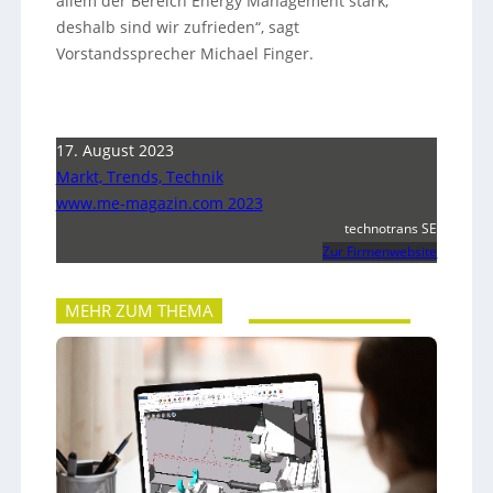
allem der Bereich Energy Management stark,
deshalb sind wir zufrieden“, sagt
Vorstandssprecher Michael Finger.
17. August 2023
Markt, Trends, Technik
www.me-magazin.com 2023
technotrans SE
Zur Firmenwebsite
MEHR ZUM THEMA