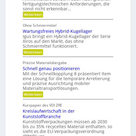
i
fertigungstechnischen Anforderungen, die
e
x
e
t
i
sonst nicht erkennbar…
b
b
e
:
Weiterlesen
i
-
P
l
F
o
i
Ohne Schmiermittel
a
t
t
m
Wartungsfreies Hybrid-Kugellager
e
ä
i
n
Igus bringt ein Hybrid-Kugellager der Serie
t
l
z
Xiros auf den Markt, das ohne
i
i
Schmiermittel funktioniert.
e
a
:
Weiterlesen
l
W
e
a
d
Präzise Materialübergabe
r
e
Schnell genau positionieren
t
r
u
Mit der Schnellkopplung 8 präsentiert Item
B
n
a
eine Lösung für die temporäre Arretierung
g
u
und präzise Ausrichtung mobiler
s
t
Materialtransportlösungen.
f
e
:
r
Weiterlesen
i
S
e
l
c
i
b
Kurzpapier des VDI ZRE
h
e
e
Kreislaufwirtschaft in der
n
s
s
e
H
Kunststoffbranche
c
l
y
h
Kunststoffverpackungen müssen ab 2030
l
b
a
bis zu 35% recyceltes Material enthalten, so
g
r
f
sieht es die EU-Verpackungsverordnung
e
i
f