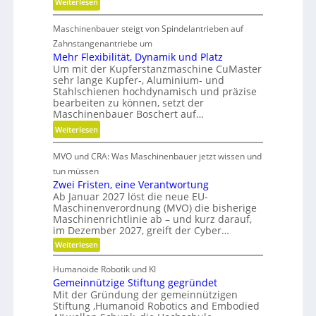
:
Weiterlesen
e
n
M
i
d
Maschinenbauer steigt von Spindelantrieben auf
e
t
g
h
Zahnstangenantriebe um
d
e
r
Mehr Flexibilität, Dynamik und Platz
a
t
Um mit der Kupferstanzmaschine CuMaster
S
n
r
sehr lange Kupfer-, Aluminium- und
t
k
i
Stahlschienen hochdynamisch und präzise
e
Ö
bearbeiten zu können, setzt der
e
i
l
Maschinenbauer Boschert auf…
b
f
a
:
Weiterlesen
e
i
u
M
l
g
s
MVO und CRA: Was Maschinenbauer jetzt wissen und
e
o
k
g
h
s
tun müssen
e
l
r
Zwei Fristen, eine Verantwortung
i
e
Ab Januar 2027 löst die neue EU-
F
t
i
Maschinenverordnung (MVO) die bisherige
l
u
c
Maschinenrichtlinie ab – und kurz darauf,
e
n
im Dezember 2027, greift der Cyber…
h
x
d
:
Weiterlesen
i
Z
P
b
w
Humanoide Robotik und KI
r
e
i
Gemeinnützige Stiftung gegründet
ä
i
l
F
Mit der Gründung der gemeinnützigen
z
r
i
Stiftung ‚Humanoid Robotics and Embodied
i
i