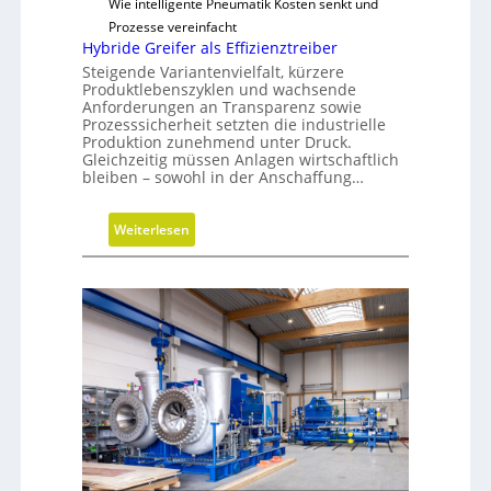
Wie intelligente Pneumatik Kosten senkt und
o
c
Prozesse vereinfacht
n
h
Hybride Greifer als Effizienztreiber
e
h
Steigende Variantenvielfalt, kürzere
n
a
Produktlebenszyklen und wachsende
Anforderungen an Transparenz sowie
l
Prozesssicherheit setzten die industrielle
t
Produktion zunehmend unter Druck.
i
Gleichzeitig müssen Anlagen wirtschaftlich
bleiben – sowohl in der Anschaffung…
g
e
W
:
Weiterlesen
e
H
r
y
k
b
z
r
e
i
u
d
g
e
b
G
a
r
u
e
p
i