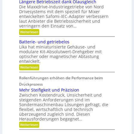
a
a
-
Längere Betriebszeit dank Ölausgleich
e
u
K
u
Die Maxxdrive-Industriegetriebe von Nord
i
p
u
Drivesystems mit dem speziell für Mixer
f
s
o
g
entwickelten Safomi-IEC-Adapter verbessern
l
s
m
e
laut Anbieter die Betriebssicherheit und
a
i
l
i
u
verringern den Einsatz von…
t
l
t
f
i
a
:
Weiterlesen
w
o
g
s
L
i
n
e
ä
e
Batterie- und getriebelos
r
i
r
n
c
t
Lika hat miniaturisierte Gehäuse- und
e
g
s
r
modulare Kit-Absolutwert-Drehgeber mit
h
e
c
e
optischer oder magnetischer Abtastung
r
s
h
n
entwickelt.
e
a
F
B
f
:
Weiterlesen
r
e
t
B
t
e
i
a
r
Rollenführungen erhöhen die Performance beim
n
t
i
i
d
t
Drückprozess
h
e
e
e
Mehr Steifigkeit und Präzision
b
e
r
r
s
Zwischen Kostendruck, Unsicherheit und
K
i
i
z
steigenden Anforderungen sind im
u
e
t
e
Sondermaschinenbau Lösungen gefragt, die
n
-
i
s
s
flexibel, wirtschaftlich und technisch
u
t
t
n
überzeugend zugleich sind. Diesen
g
d
s
d
Herausforderungen begegnet…
a
r
t
g
n
:
Weiterlesen
a
o
e
k
M
f
t
d
Ö
e
f
r