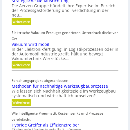
Strategische Neuausrichtung
Die Aerzen Gruppe bündelt ihre Expertise im Bereich
der Prozessgasförderung und -verdichtung in der
neu…
:
Weiterlesen
S
Elektrische Vakuum-Erzeuger generieren Unterdruck direkt vor
t
r
Ort
a
Vakuum wird mobil
In der Elektronikfertigung, in Logistikprozessen oder in
t
der Automobilindustrie greift, hält und bewegt
e
Vakuumtechnik Werkstücke.…
g
:
Weiterlesen
i
V
s
a
c
Forschungsprojekt abgeschlossen
k
h
Methoden für nachhaltige Werkzeugbauprozesse
u
e
Wie lassen sich Nachhaltigkeitsziele im Werkzeugbau
u
N
systematisch und wirtschaftlich umsetzen?
m
e
:
Weiterlesen
w
u
M
i
a
Wie intelligente Pneumatik Kosten senkt und Prozesse
e
r
u
t
vereinfacht
d
s
h
Hybride Greifer als Effizienztreiber
m
r
Steigende Variantenvielfalt, kürzere
o