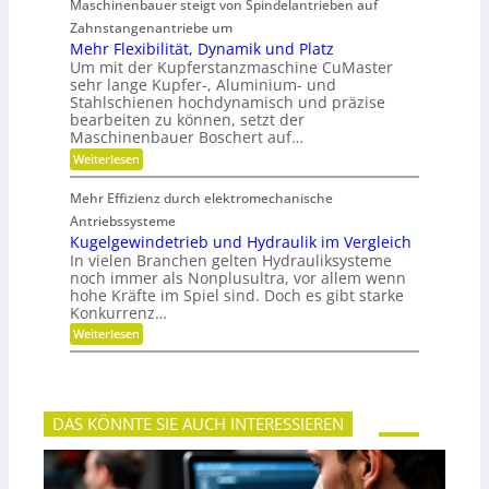
Maschinenbauer steigt von Spindelantrieben auf
l
e
h
b
i
a
r
Zahnstangenantriebe um
r
e
n
u
S
a
b
Mehr Flexibilität, Dynamik und Platz
s
t
n
e
Um mit der Kupferstanzmaschine CuMaster
g
e
c
l
sehr lange Kupfer-, Aluminium- und
l
i
h
o
e
Stahlschienen hochdynamisch und präzise
f
e
s
i
bearbeiten zu können, setzt der
i
c
g
Maschinenbauer Boschert auf…
h
k
:
Weiterlesen
e
M
i
e
t
Mehr Effizienz durch elektromechanische
h
u
r
Antriebssysteme
n
F
Kugelgewindetrieb und Hydraulik im Vergleich
d
l
P
In vielen Branchen gelten Hydrauliksysteme
e
r
noch immer als Nonplusultra, vor allem wenn
x
ä
hohe Kräfte im Spiel sind. Doch es gibt starke
i
z
Konkurrenz…
b
i
i
s
:
Weiterlesen
l
i
K
i
o
u
t
n
g
ä
e
t
l
,
DAS KÖNNTE SIE AUCH INTERESSIEREN
g
D
e
y
w
n
i
a
n