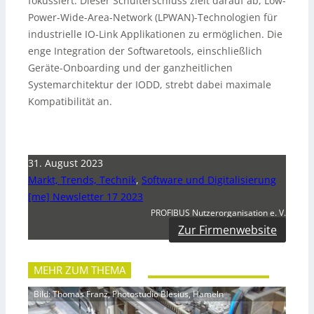
fokussiert. Dieser Schulterschluss zielt darauf ab, Low-
Power-Wide-Area-Network (LPWAN)-Technologien für
industrielle IO-Link Applikationen zu ermöglichen. Die
enge Integration der Softwaretools, einschließlich
Geräte-Onboarding und der ganzheitlichen
Systemarchitektur der IODD, strebt dabei maximale
Kompatibilität an.
31. August 2023
Markt, Trends, Technik
,
Software und Digitalisierung
[me] Newsletter 17 2023
PROFIBUS Nutzerorganisation e. V.
Zur Firmenwebsite
MEHR ZUM THEMA
Bild: Thomas Franz, Photostudio Blesius, Hameln