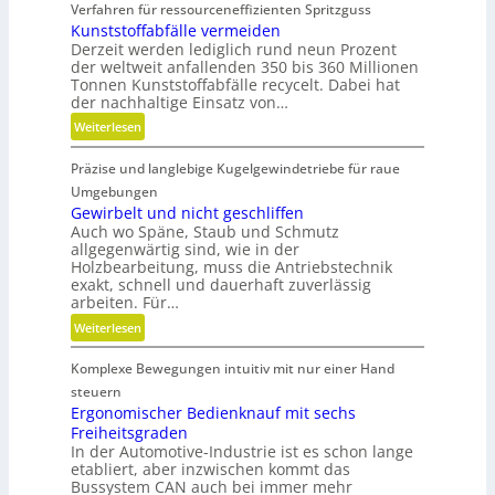
Verfahren für ressourceneffizienten Spritzguss
o
Kunststoffabfälle vermeiden
d
Derzeit werden lediglich rund neun Prozent
u
der weltweit anfallenden 350 bis 360 Millionen
l
Tonnen Kunststoffabfälle recycelt. Dabei hat
a
der nachhaltige Einsatz von…
r
:
Weiterlesen
e
K
A
Präzise und langlebige Kugelgewindetriebe für raue
u
r
n
Umgebungen
m
s
Gewirbelt und nicht geschliffen
a
Auch wo Späne, Staub und Schmutz
t
t
allgegenwärtig sind, wie in der
s
u
Holzbearbeitung, muss die Antriebstechnik
t
r
exakt, schnell und dauerhaft zuverlässig
o
arbeiten. Für…
e
f
n
:
Weiterlesen
f
t
G
a
e
Komplexe Bewegungen intuitiv mit nur einer Hand
e
b
c
w
steuern
f
h
i
Ergonomischer Bedienknauf mit sechs
ä
n
Freiheitsgraden
r
l
i
In der Automotive-Industrie ist es schon lange
b
l
etabliert, aber inzwischen kommt das
k
e
e
Bussystem CAN auch bei immer mehr
l