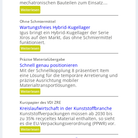
mechatronischen Bauteilen zum Einsatz.…
v
t
e
:
Weiterlesen
u
r
E
n
m
Ohne Schmiermittel
r
d
e
Wartungsfreies Hybrid-Kugellager
g
n
i
Igus bringt ein Hybrid-Kugellager der Serie
o
i
Xiros auf den Markt, das ohne Schmiermittel
d
n
c
funktioniert.
e
o
h
:
Weiterlesen
n
m
W
t
i
a
g
Präzise Materialübergabe
r
s
e
Schnell genau positionieren
t
c
u
Mit der Schnellkopplung 8 präsentiert Item
s
h
n
eine Lösung für die temporäre Arretierung und
c
g
e
präzise Ausrichtung mobiler
h
s
Materialtransportlösungen.
r
f
l
:
r
Weiterlesen
B
i
S
e
e
f
c
i
Kurzpapier des VDI ZRE
d
h
e
f
Kreislaufwirtschaft in der Kunststoffbranche
n
s
i
e
e
H
Kunststoffverpackungen müssen ab 2030 bis
e
n
l
y
zu 35% recyceltes Material enthalten, so sieht
n
l
b
es die EU-Verpackungsverordnung (PPWR) vor.
g
r
k
:
Weiterlesen
e
i
n
K
n
d
r