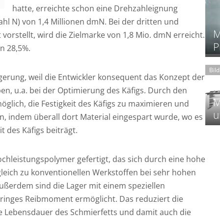
hatte, erreichte schon eine Drehzahleignung
hl N) von 1,4 Millionen dmN. Bei der dritten und
M
vorstellt, wird die Zielmarke von 1,8 Mio. dmN erreicht.
P
on 28,5%.
Bil
gerung, weil die Entwickler konsequent das Konzept der
n, u.a. bei der Optimierung des Käfigs. Durch den
M
öglich, die Festigkeit des Käfigs zu maximieren und
u
n, indem überall dort Material eingespart wurde, wo es
it des Käfigs beiträgt.
chleistungspolymer gefertigt, das sich durch eine hohe
gleich zu konventionellen Werkstoffen bei sehr hohen
ußerdem sind die Lager mit einem speziellen
geringes Reibmoment ermöglicht. Das reduziert die
 Lebensdauer des Schmierfetts und damit auch die