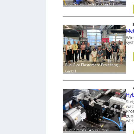
Bild: Weber- Hydraulik GmbH
Met
Wie
sys
Bild: Rico Elastomere Projecting
GmbH
Hyb
Ste
wac
Proz
zun
wir
Bild: Zimmer Group GmbH