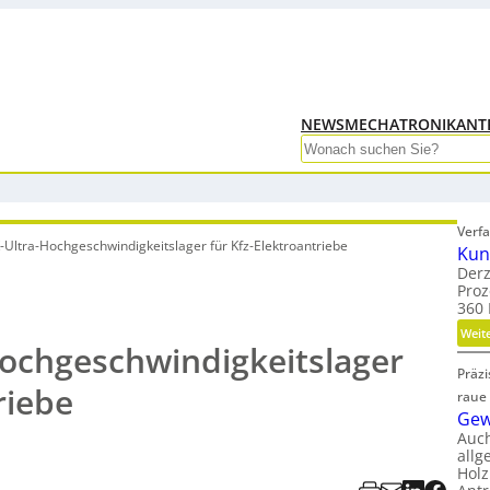
NEWS
MECHATRONIK
ANT
Search
Verfa
Ultra-Hochgeschwindigkeitslager für Kfz-Elektroantriebe
Kun
Derz
Proz
360 
Weit
ochgeschwindigkeitslager
Präz
riebe
raue
Gew
Auc
allg
Holz