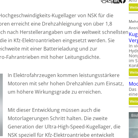
Antr
Weit
Hochgeschwindigkeits-Kugellager von NSK für die
Mehr
ren erreicht eine Drehzahleignung von über 1,8
Antr
ich nach Herstellerangaben um die weltweit schnellsten
Kug
Ver
die in Kfz-Elektroantrieben eingesetzt werden. Sie
In v
eichweite mit einer Batterieladung und zur
Hydr
Nonp
ro-Fahrantrieben mit hoher Leitungsdichte.
im S
Kon
Weit
In Elektrofahrzeugen kommen leistungsstärkere
Motoren mit sehr hohen Drehzahlen zum Einsatz,
Mod
Das 
um höhere Wirkungsgrade zu erreichen.
eine
Weit
Mit dieser Entwicklung müssen auch die
Bil
Motorlagerungen Schritt halten. Die zweite
Generation der Ultra-High-Speed-Kugellager, die
NSK speziell für Kfz-Elektroantriebe entwickelt