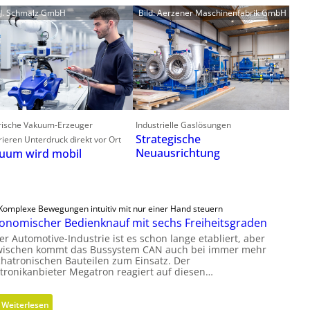
: J. Schmalz GmbH
Bild: Aerzener Maschinenfabrik GmbH
trische Vakuum-Erzeuger
Industrielle Gaslösungen
Strategische
ieren Unterdruck direkt vor Ort
Neuausrichtung
uum wird mobil
Komplexe Bewegungen intuitiv mit nur einer Hand steuern
onomischer Bedienknauf mit sechs Freiheitsgraden
er Automotive-Industrie ist es schon lange etabliert, aber
wischen kommt das Bussystem CAN auch bei immer mehr
hatronischen Bauteilen zum Einsatz. Der
ktronikanbieter Megatron reagiert auf diesen…
:
Weiterlesen