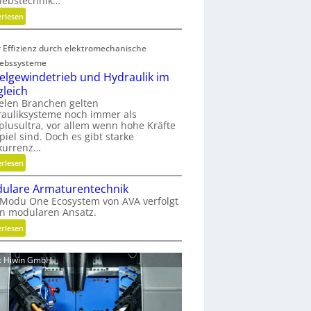
iebstechnik…
o
:
erlesen
f
G
f
e
a
 Effizienz durch elektromechanische
w
b
iebssysteme
i
f
elgewindetrieb und Hydraulik im
r
ä
gleich
b
l
ielen Branchen gelten
e
l
auliksysteme noch immer als
l
e
lusultra, vor allem wenn hohe Kräfte
t
piel sind. Doch es gibt starke
v
kurrenz…
u
e
n
:
erlesen
r
d
K
m
ulare Armaturentechnik
n
u
e
Modu One Ecosystem von AVA verfolgt
i
g
i
n modularen Ansatz.
c
e
d
h
:
erlesen
l
e
t
M
g
n
g
o
e
d: Hiwin GmbH
e
d
w
s
u
i
c
l
n
h
a
d