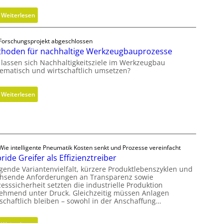
a
-
u
:
Weiterlesen
C
f
H
h
m
y
e
Forschungsprojekt abgeschlossen
i
d
c
hoden für nachhaltige Werkzeugbauprozesse
t
r
k
 lassen sich Nachhaltigkeitsziele im Werkzeugbau
s
a
tematisch und wirtschaftlich umsetzen?
e
u
c
l
:
Weiterlesen
h
i
M
s
k
e
F
z
t
r
y
h
e
l
o
Wie intelligente Pneumatik Kosten senkt und Prozesse vereinfacht
i
i
ride Greifer als Effizienztreiber
d
h
n
e
igende Variantenvielfalt, kürzere Produktlebenszyklen und
e
d
hsende Anforderungen an Transparenz sowie
n
i
e
esssicherheit setzten die industrielle Produktion
f
t
ehmend unter Druck. Gleichzeitig müssen Anlagen
r
ü
tschaftlich bleiben – sowohl in der Anschaffung…
s
i
r
g
n
n
r