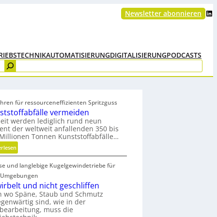
LinkedIn
Newsletter abonnieren
RIEBSTECHNIK
AUTOMATISIERUNG
DIGITALISIERUNG
PODCASTS
hren für ressourceneffizienten Spritzguss
ststoffabfälle vermeiden
eit werden lediglich rund neun
ent der weltweit anfallenden 350 bis
Millionen Tonnen Kunststoffabfälle…
:
erlesen
K
ise und langlebige Kugelgewindetriebe für
u
n
 Umgebungen
s
irbelt und nicht geschliffen
t
h wo Späne, Staub und Schmutz
egenwärtig sind, wie in der
s
bearbeitung, muss die
t