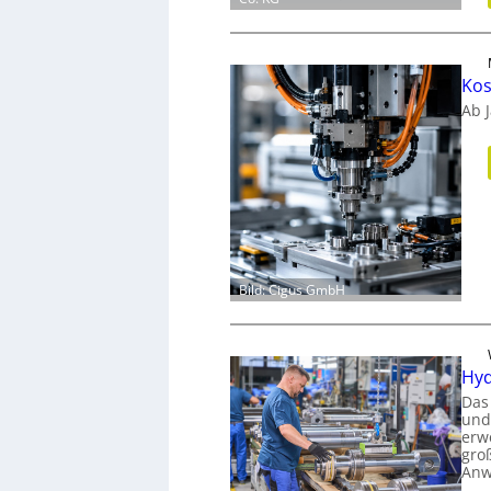
Kos
Ab 
Bild: Cigus GmbH
Hyd
Das
und
erw
gro
Anw