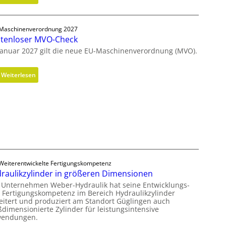
E
r
g
Maschinenverordnung 2027
tenloser MVO-Check
o
n
Januar 2027 gilt die neue EU-Maschinenverordnung (MVO).
o
m
:
Weiterlesen
i
K
s
o
c
s
h
t
e
e
r
n
B
l
e
o
Weiterentwickelte Fertigungskompetenz
d
s
raulikzylinder in größeren Dimensionen
i
e
 Unternehmen Weber-Hydraulik hat seine Entwicklungs-
e
r
 Fertigungskompetenz im Bereich Hydraulikzylinder
n
eitert und produziert am Standort Güglingen auch
M
k
ßdimensionierte Zylinder für leistungsintensive
V
endungen.
n
O