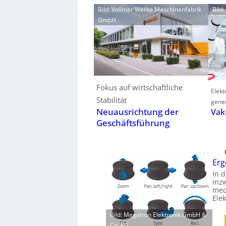
Bild: Vollmer Werke Maschinenfabrik
Bild
GmbH
Fokus auf wirtschaftliche
Elek
Stabilität
gener
Neuausrichtung der
Vak
Geschäftsführung
Erg
In d
inz
mec
Ele
Bild: Megatron Elektronik GmbH &
Co. KG