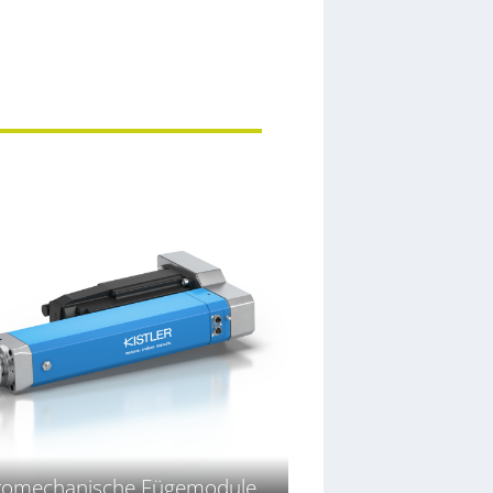
tromechanische Fügemodule