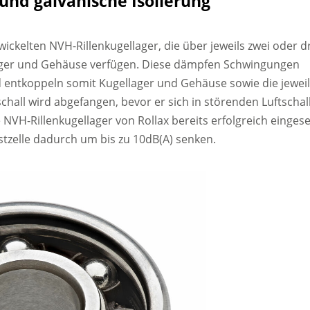
und galvanische Isolierung
twickelten NVH-Rillenkugellager, die über jeweils zwei oder d
ager und Gehäuse verfügen. Diese dämpfen Schwingungen
nd entkoppeln somit Kugellager und Gehäuse sowie die jewei
hall wird abgefangen, bevor er sich in störenden Luftschal
NVH-Rillenkugellager von Rollax bereits erfolgreich eingese
stzelle dadurch um bis zu 10dB(A) senken.