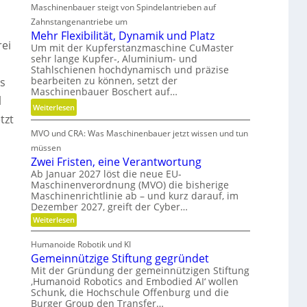
d
t
Maschinenbauer steigt von Spindelantrieben auf
e
g
d
h
Zahnstangenantriebe um
e
a
r
Mehr Flexibilität, Dynamik und Platz
t
rei
n
S
Um mit der Kupferstanzmaschine CuMaster
r
sehr lange Kupfer-, Aluminium- und
k
t
i
Stahlschienen hochdynamisch und präzise
Ö
e
e
bearbeiten zu können, setzt der
ls
l
i
Maschinenbauer Boschert auf…
b
a
f
l
e
:
Weiterlesen
u
i
tzt
l
M
s
g
o
MVO und CRA: Was Maschinenbauer jetzt wissen und tun
e
g
k
s
h
müssen
l
e
r
Zwei Fristen, eine Verantwortung
e
i
F
Ab Januar 2027 löst die neue EU-
i
t
Maschinenverordnung (MVO) die bisherige
l
c
u
Maschinenrichtlinie ab – und kurz darauf, im
e
h
n
Dezember 2027, greift der Cyber…
x
d
:
Weiterlesen
i
P
Z
b
w
r
Humanoide Robotik und KI
e
i
ä
Gemeinnützige Stiftung gegründet
i
l
F
z
Mit der Gründung der gemeinnützigen Stiftung
i
r
‚Humanoid Robotics and Embodied AI‘ wollen
i
i
t
Schunk, die Hochschule Offenburg und die
s
s
ä
Burger Group den Transfer…
t
i