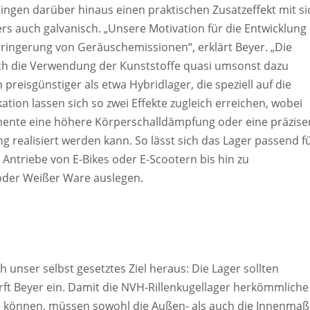
ngen darüber hinaus einen praktischen Zusatzeffekt mit si
ers auch galvanisch. „Unsere Motivation für die Entwicklung
rringerung von Geräuschemissionen“, erklärt Beyer. „Die
ch die Verwendung der Kunststoffe quasi umsonst dazu
 preisgünstiger als etwa Hybridlager, die speziell auf die
kation lassen sich so zwei Effekte zugleich erreichen, wobei
emente eine höhere Körperschalldämpfung oder eine präzise
ng realisiert werden kann. So lässt sich das Lager passend f
Antriebe von E-Bikes oder E-Scootern bis hin zu
der Weißer Ware auslegen.
h unser selbst gesetztes Ziel heraus: Die Lager sollten
ft Beyer ein. Damit die NVH-Rillenkugellager herkömmliche
n können, müssen sowohl die Außen- als auch die Innenmaß