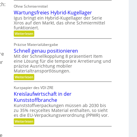
i
e
ch:
o
l
Ohne Schmiermittel
-
t
i
F
Wartungsfreies Hybrid-Kugellager
e
t
a
n
Igus bringt ein Hybrid-Kugellager der Serie
ä
m
z
t
Xiros auf den Markt, das ohne Schmiermittel
i
i
funktioniert.
l
a
i
:
l
Weiterlesen
e
W
e
a
d
Präzise Materialübergabe
r
e
Schnell genau positionieren
t
r
re
u
B
Mit der Schnellkopplung 8 präsentiert Item
n
a
eine Lösung für die temporäre Arretierung und
ür
g
u
präzise Ausrichtung mobiler
s
t
Materialtransportlösungen.
f
e
r
i
:
Weiterlesen
e
l
S
i
b
c
Kurzpapier des VDI ZRE
e
e
h
Kreislaufwirtschaft in der
s
s
n
H
c
e
Kunststoffbranche
y
h
l
Kunststoffverpackungen müssen ab 2030 bis
b
a
l
zu 35% recyceltes Material enthalten, so sieht
r
f
g
i
es die EU-Verpackungsverordnung (PPWR) vor.
f
e
d
u
n
:
Weiterlesen
-
n
a
K
K
g
u
r
u
e
p
e
e
g
r
o