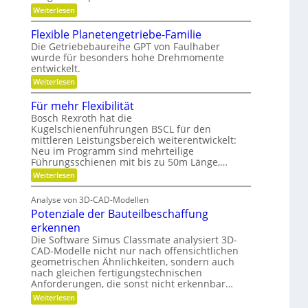
t
e
:
Weiterlesen
o
n
G
,
n
,
e
Flexible Planetengetriebe-Familie
D
e
m
Die Getriebebaureihe GPT von Faulhaber
i
y
e
wurde für besonders hohe Drehmomente
n
i
n
e
entwickelt.
n
a
V
n
:
Weiterlesen
e
ü
m
F
r
t
i
l
Für mehr Flexibilität
a
z
e
k
n
i
Bosch Rexroth hat die
x
t
g
u
Kugelschienenführungen BSCL für den
i
w
e
mittleren Leistungsbereich weiterentwickelt:
n
b
o
S
l
Neu im Programm sind mehrteilige
d
r
t
e
Führungsschienen mit bis zu 50m Länge,…
t
i
P
P
u
f
:
Weiterlesen
l
l
n
t
F
a
a
g
u
ü
n
Analyse von 3D-CAD-Modellen
n
r
t
e
g
Potenziale der Bauteilbeschaffung
m
t
z
g
e
e
erkennen
e
h
n
Die Software Simus Classmate analysiert 3D-
g
r
g
CAD-Modelle nicht nur nach offensichtlichen
r
F
e
ü
geometrischen Ähnlichkeiten, sondern auch
l
t
n
e
nach gleichen fertigungstechnischen
r
d
x
Anforderungen, die sonst nicht erkennbar…
i
e
i
e
:
Weiterlesen
t
b
b
P