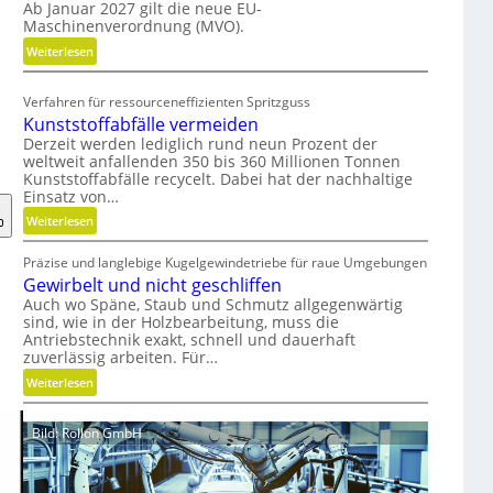
Ab Januar 2027 gilt die neue EU-
o
Maschinenverordnung (MVO).
n
o
:
Weiterlesen
m
K
i
o
Verfahren für ressourceneffizienten Spritzguss
s
s
Kunststoffabfälle vermeiden
c
t
Derzeit werden lediglich rund neun Prozent der
h
e
weltweit anfallenden 350 bis 360 Millionen Tonnen
e
n
Kunststoffabfälle recycelt. Dabei hat der nachhaltige
Einsatz von…
r
l
B
o
:
Weiterlesen
e
s
K
d
e
Präzise und langlebige Kugelgewindetriebe für raue Umgebungen
u
i
r
Gewirbelt und nicht geschliffen
n
e
M
Auch wo Späne, Staub und Schmutz allgegenwärtig
s
sind, wie in der Holzbearbeitung, muss die
n
V
t
Antriebstechnik exakt, schnell und dauerhaft
k
O
s
zuverlässig arbeiten. Für…
n
-
t
:
Weiterlesen
a
C
o
G
u
h
f
e
f
e
f
Bild: Rollon GmbH
w
m
c
a
i
i
k
b
r
t
f