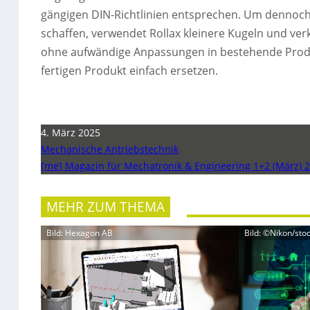
gängigen DIN-Richtlinien entsprechen. Um dennoch 
schaffen, verwendet Rollax kleinere Kugeln und verk
ohne aufwändige Anpassungen in bestehende Prod
fertigen Produkt einfach ersetzen.
4. März 2025
Mechanische Antriebstechnik
[me] Magazin für Mechatronik & Engineering 1+2 (März) 
MEHR ZUM THEMA
Bild: Hexagon AB
Bild: ©Nikon/st