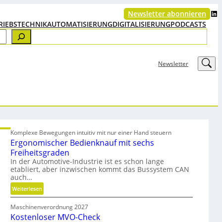
LinkedIn
Newsletter abonnieren
RIEBSTECHNIK
AUTOMATISIERUNG
DIGITALISIERUNG
PODCASTS
LinkedIn
Newsletter
Komplexe Bewegungen intuitiv mit nur einer Hand steuern
Ergonomischer Bedienknauf mit sechs
Freiheitsgraden
In der Automotive-Industrie ist es schon lange
etabliert, aber inzwischen kommt das Bussystem CAN
auch…
:
Weiterlesen
E
Maschinenverordnung 2027
r
Kostenloser MVO-Check
g