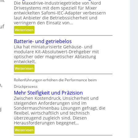
it
Die Maxxdrive-Industriegetriebe von Nord
Drivesystems mit dem speziell für Mixer
entwickelten Safomi-IEC-Adapter verbessern
laut Anbieter die Betriebssicherheit und
verringern den Einsatz von…
uf
:
Weiterlesen
L
Batterie- und getriebelos
ä
Lika hat miniaturisierte Gehäuse- und
n
modulare Kit-Absolutwert-Drehgeber mit
g
optischer oder magnetischer Abtastung
e
entwickelt.
r
:
Weiterlesen
e
B
B
Rollenführungen erhöhen die Performance beim
a
e
,
t
Drückprozess
t
t
Mehr Steifigkeit und Präzision
r
e
Zwischen Kostendruck, Unsicherheit und
i
steigenden Anforderungen sind im
r
e
Sondermaschinenbau Lösungen gefragt, die
d
i
b
flexibel, wirtschaftlich und technisch
e
s
überzeugend zugleich sind. Diesen
-
Herausforderungen begegnet…
z
u
e
:
Weiterlesen
n
i
M