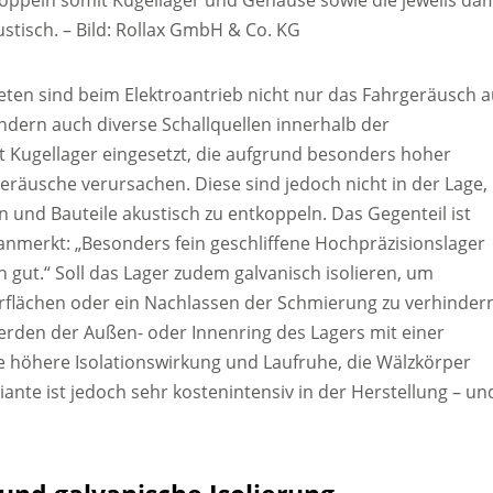
tkoppeln somit Kugellager und Gehäuse sowie die jeweils dam
ustisch.
–
Bild: Rollax GmbH & Co. KG
ten sind beim Elektroantrieb nicht nur das Fahrgeräusch a
ndern auch diverse Schallquellen innerhalb der
 Kugellager eingesetzt, die aufgrund besonders hoher
räusche verursachen. Diese sind jedoch nicht in der Lage,
nd Bauteile akustisch zu entkoppeln. Das Gegenteil ist
r anmerkt: „Besonders fein geschliffene Hochpräzisionslager
 gut.“ Soll das Lager zudem galvanisch isolieren, um
flächen oder ein Nachlassen der Schmierung zu verhindern
erden der Außen- oder Innenring des Lagers mit einer
e höhere Isolationswirkung und Laufruhe, die Wälzkörper
iante ist jedoch sehr kostenintensiv in der Herstellung – un