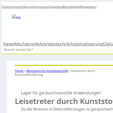
Datenschutzerklärung
Impressum
Download
Kontakt
Abo
Mediadaten
News
Mechatronik
Antriebstechnik
Automatisierung
Digit
Search
Home
»
Mechanische Antriebstechnik
»
Leisetreter durch
Kunststoffisolierung
Lager für geräuschsensible Anwendungen
Leisetreter durch Kunststo
Da die Motoren in Elektrofahrzeugen so geräuscharm