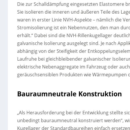
Die zur Schalldämpfung eingesetzten Elastomere bri
Sie isolieren die inneren und äußeren Teile des Lag
waren in erster Linie NVH-Aspekte – nämlich die Ve
Stromisolierung ist ein Nebennutzen, den man dur
erhält.“ Dabei sind die NVH-Rillenkugellager deutlich
galvanische Isolierung ausgelegt sind. Je nach Appli
abhängig von der Steifigkeit der Entkoppelungsel
Laufruhe bei gleichbleibender galvanischer Isolieru
elektrische Nebenaggregate im Fahrzeug oder auch 
geräuschsensiblen Produkten wie Wärmepumpen o
Bauraumneutrale Konstruktion
„Als Herausforderung bei der Entwicklung stellte sic
unbedingt bauraumneutral konstruiert werden“, wir
Kugellager der Standardbaureihen einfach ersetze