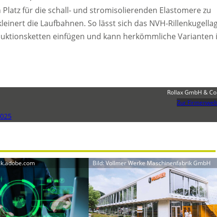
Platz für die schall- und stromisolierenden Elastomere zu
leinert die Laufbahnen. So lässt sich das NVH-Rillenkugella
uktionsketten einfügen und kann herkömmliche Varianten 
Rollax GmbH & Co
Zur Firmenweb
2025
ock.adobe.com
Bild: Vollmer Werke Maschinenfabrik GmbH