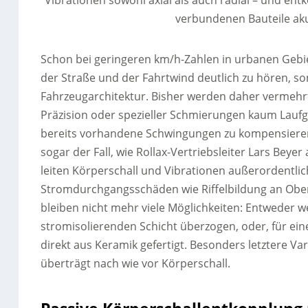
Vibrationen sowohl axial als auch radial – und en
verbundenen Bauteile ak
Schon bei geringeren km/h-Zahlen in urbanen Gebie
der Straße und der Fahrtwind deutlich zu hören, so
Fahrzeugarchitektur. Bisher werden daher vermehrt
Präzision oder spezieller Schmierungen kaum Laufge
bereits vorhandene Schwingungen zu kompensieren u
sogar der Fall, wie Rollax-Vertriebsleiter Lars Beye
leiten Körperschall und Vibrationen außerordentlich
Stromdurchgangsschäden wie Riffelbildung an Ober
bleiben nicht mehr viele Möglichkeiten: Entweder w
stromisolierenden Schicht überzogen, oder, für ein
direkt aus Keramik gefertigt. Besonders letztere Var
überträgt nach wie vor Körperschall.