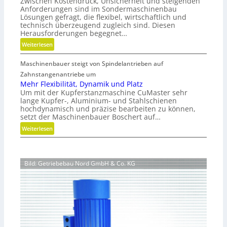
Zwischen Kostendruck, Unsicherheit und steigenden
l
n
Anforderungen sind im Sondermaschinenbau
a
d
Lösungen gefragt, die flexibel, wirtschaftlich und
r
e
technisch überzeugend zugleich sind. Diesen
e
Herausforderungen begegnet…
t
A
r
:
Weiterlesen
r
i
M
m
e
Maschinenbauer steigt von Spindelantrieben auf
e
a
b
h
Zahnstangenantriebe um
t
u
r
Mehr Flexibilität, Dynamik und Platz
u
n
Um mit der Kupferstanzmaschine CuMaster sehr
S
r
lange Kupfer-, Aluminium- und Stahlschienen
d
t
hochdynamisch und präzise bearbeiten zu können,
e
H
e
setzt der Maschinenbauer Boschert auf…
n
y
i
:
t
Weiterlesen
d
f
M
e
r
i
e
c
a
g
h
h
u
k
Bild: Getriebebau Nord GmbH & Co. KG
r
n
l
e
F
i
i
i
l
k
k
t
e
i
u
x
m
n
i
V
d
b
e
P