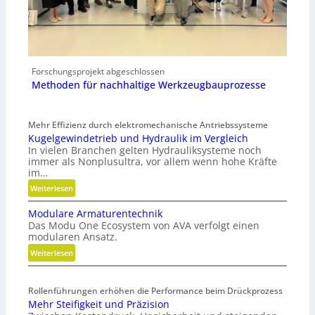
Forschungsprojekt abgeschlossen
Methoden für nachhaltige Werkzeugbauprozesse
Mehr Effizienz durch elektromechanische Antriebssysteme
Kugelgewindetrieb und Hydraulik im Vergleich
In vielen Branchen gelten Hydrauliksysteme noch
immer als Nonplusultra, vor allem wenn hohe Kräfte
im…
:
Weiterlesen
K
Modulare Armaturentechnik
u
Das Modu One Ecosystem von AVA verfolgt einen
g
modularen Ansatz.
e
:
Weiterlesen
l
M
g
o
e
Rollenführungen erhöhen die Performance beim Drückprozess
d
w
Mehr Steifigkeit und Präzision
u
i