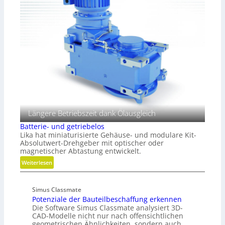
i
r
r
l
g
ä
i
l
z
t
e
i
ä
i
s
t
c
i
,
h
o
D
n
y
n
a
m
Längere Betriebszeit dank Ölausgleich
i
Batterie- und getriebelos
k
Lika hat miniaturisierte Gehäuse- und modulare Kit-
u
Absolutwert-Drehgeber mit optischer oder
n
magnetischer Abtastung entwickelt.
d
:
Weiterlesen
P
B
l
a
a
Simus Classmate
t
t
Potenziale der Bauteilbeschaffung erkennen
t
Die Software Simus Classmate analysiert 3D-
z
e
CAD-Modelle nicht nur nach offensichtlichen
r
geometrischen Ähnlichkeiten, sondern auch