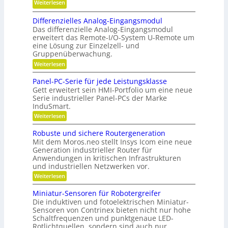
b
:
Weiterlesen
l
H
e
K
g
y
Differenzielles Analog-Eingangsmodul
s
r
e
b
Das differenzielle Analog-Eingangsmodul
c
e
n
erweitert das Remote-I/O-System U-Remote um
r
h
i
a
eine Lösung zur Einzelzell- und
i
a
s
u
Gruppenüberwachung.
d
f
l
p
:
Weiterlesen
-
f
a
D
o
K
i
u
u
Panel-PC-Serie für jede Leistungsklasse
s
f
u
n
Gett erweitert sein HMI-Portfolio um eine neue
f
i
f
g
Serie industrieller Panel-PCs der Marke
g
w
e
t
InduSmart.
e
r
e
i
i
e
l
:
Weiterlesen
r
r
n
o
P
l
k
z
t
a
n
Robuste und sichere Routergeneration
a
i
e
n
s
i
Mit dem Moros.neo stellt Insys Icom eine neue
e
g
e
n
c
l
Generation industrieller Router für
e
l
e
n
l
h
Anwendungen in kritischen Infrastrukturen
-
r
r
e
und industriellen Netzwerken vor.
P
e
a
e
s
C
n
:
f
Weiterlesen
A
n
-
R
n
t
S
o
a
Miniatur-Sensoren für Robotergreifer
e
i
b
l
r
Die induktiven und fotoelektrischen Miniatur-
u
n
o
i
Sensoren von Contrinex bieten nicht nur hohe
s
g
d
e
Schaltfrequenzen und punktgenaue LED-
t
-
f
e
Rotlichtquellen, sondern sind auch nur
e
E