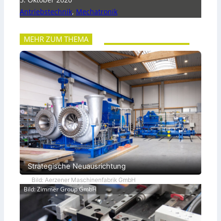
Antriebstechnik
,
Mechatronik
MEHR ZUM THEMA
Strategische Neuausrichtung
Bild: Aerzener Maschinenfabrik GmbH
Bild: Zimmer Group GmbH