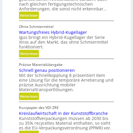
i
nach gleichen fertigungstechnischen
e
Anforderungen, die sonst nicht erkennbar…
-
:
Weiterlesen
u
P
n
Ohne Schmiermittel
o
d
Wartungsfreies Hybrid-Kugellager
t
g
Igus bringt ein Hybrid-Kugellager der Serie
e
Xiros auf den Markt, das ohne Schmiermittel
e
n
funktioniert.
t
z
r
:
Weiterlesen
i
i
W
a
e
Präzise Materialübergabe
a
l
Schnell genau positionieren
b
r
e
Mit der Schnellkopplung 8 präsentiert Item
e
t
d
eine Lösung für die temporäre Arretierung und
l
u
e
präzise Ausrichtung mobiler
o
n
r
Materialtransportlösungen.
s
g
B
:
Weiterlesen
s
a
S
f
u
Kurzpapier des VDI ZRE
c
r
t
Kreislaufwirtschaft in der Kunststoffbranche
h
e
e
Kunststoffverpackungen müssen ab 2030 bis
n
i
i
zu 35% recyceltes Material enthalten, so sieht
e
e
es die EU-Verpackungsverordnung (PPWR) vor.
l
l
s