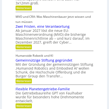
ü
u
3x12mm groß.
r
i
r
n
n
j
K
:
Weiterlesen
d
g
e
M
u
s
a
d
i
i
MVO und CRA: Was Maschinenbauer jetzt wissen und
n
n
e
n
c
g
L
i
s
tun müssen
h
s
e
a
Zwei Fristen, eine Verantwortung
t
e
m
i
t
r
Ab Januar 2027 löst die neue EU-
o
s
s
u
e
d
Maschinenverordnung (MVO) die bisherige
t
r
t
R
u
Maschinenrichtlinie ab – und kurz darauf, im
u
-
o
o
l
n
Dezember 2027, greift der Cyber…
S
u
f
g
e
t
:
Weiterlesen
s
n
f
e
Z
k
s
r
w
b
l
o
Humanoide Robotik und KI
g
e
r
a
r
Gemeinnützige Stiftung gegründet
e
i
s
e
a
n
F
Mit der Gründung der gemeinnützigen Stiftung
s
n
e
r
n
‚Humanoid Robotics and Embodied AI‘ wollen
e
f
r
i
Schunk, die Hochschule Offenburg und die
c
ü
a
s
Burger Group den Transfer…
r
h
t
t
R
i
:
e
Weiterlesen
e
o
o
G
n
b
n
e
,
Flexible Planetengetriebe-Familie
o
m
e
Die Getriebebaureihe GPT von Faulhaber
t
e
i
e
wurde für besonders hohe Drehmomente
i
n
r
entwickelt.
n
e
g
n
V
:
Weiterlesen
r
ü
e
F