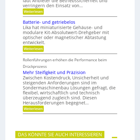
laut Anbieter die Betriebssicherheit und
t
l
n
u
i
a
verringern den Einsatz von…
n
f
o
g
e
:
Weiterlesen
w
n
e
n
L
i
i
r
ä
Batterie- und getriebelos
r
e
n
t
r
Lika hat miniaturisierte Gehäuse- und
g
s
e
modulare Kit-Absolutwert-Drehgeber mit
e
c
n
optischer oder magnetischer Abtastung
r
h
entwickelt.
e
a
B
f
:
Weiterlesen
e
t
B
t
i
a
r
Rollenführungen erhöhen die Performance beim
n
t
i
d
t
Drückprozess
e
e
e
Mehr Steifigkeit und Präzision
b
r
r
s
Zwischen Kostendruck, Unsicherheit und
K
i
z
steigenden Anforderungen sind im
u
e
e
Sondermaschinenbau Lösungen gefragt, die
n
-
i
s
flexibel, wirtschaftlich und technisch
u
t
t
n
überzeugend zugleich sind. Diesen
d
s
d
Herausforderungen begegnet…
a
t
g
n
:
Weiterlesen
o
e
k
M
f
t
Ö
e
f
r
l
h
b
i
a
r
r
e
u
S
a
b
DAS KÖNNTE SIE AUCH INTERESSIEREN
s
t
n
e
g
e
c