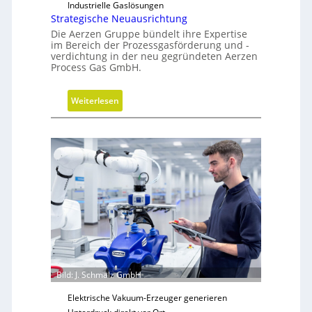
Industrielle Gaslösungen
Strategische Neuausrichtung
Die Aerzen Gruppe bündelt ihre Expertise
im Bereich der Prozessgasförderung und -
verdichtung in der neu gegründeten Aerzen
Process Gas GmbH.
:
Weiterlesen
S
t
r
a
t
e
g
i
s
c
h
Bild: J. Schmalz GmbH
e
N
Elektrische Vakuum-Erzeuger generieren
e