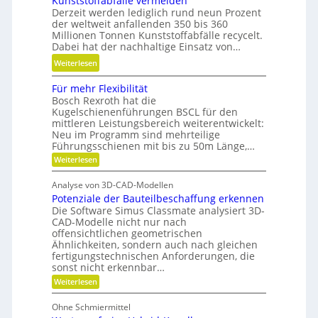
Kunststoffabfälle vermeiden
d
w
D
Derzeit werden lediglich rund neun Prozent
u
i
y
der weltweit anfallenden 350 bis 360
l
n
Millionen Tonnen Kunststoffabfälle recycelt.
n
a
d
Dabei hat der nachhaltige Einsatz von…
a
r
e
m
:
Weiterlesen
e
t
i
K
A
r
Für mehr Flexibilität
k
u
r
i
Bosch Rexroth hat die
u
n
m
Kugelschienenführungen BSCL für den
e
n
s
a
mittleren Leistungsbereich weiterentwickelt:
b
d
t
Neu im Programm sind mehrteilige
t
u
P
s
Führungsschienen mit bis zu 50m Länge,…
u
n
l
t
:
Weiterlesen
r
d
F
a
o
e
H
ü
t
f
Analyse von 3D-CAD-Modellen
r
n
y
z
f
Potenziale der Bauteilbeschaffung erkennen
m
t
d
e
Die Software Simus Classmate analysiert 3D-
a
e
r
h
CAD-Modelle nicht nur nach
b
r
c
offensichtlichen geometrischen
a
f
F
h
Ähnlichkeiten, sondern auch nach gleichen
u
l
ä
fertigungstechnischen Anforderungen, die
n
e
l
l
sonst nicht erkennbar…
x
i
i
l
i
:
Weiterlesen
k
k
b
P
e
i
i
o
v
Ohne Schmiermittel
l
t
m
i