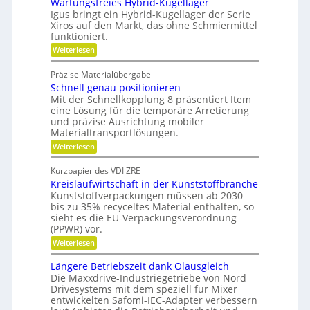
e
Wartungsfreies Hybrid-Kugellager
e
V
t
n
Igus bringt ein Hybrid-Kugellager der Serie
r
ä
e
z
Xiros auf den Markt, das ohne Schmiermittel
m
t
i
r
funktioniert.
e
a
g
:
Weiterlesen
l
i
W
e
l
d
a
d
Präzise Materialübergabe
e
r
e
e
Schnell genau positionieren
i
t
r
n
u
Mit der Schnellkopplung 8 präsentiert Item
B
c
n
a
eine Lösung für die temporäre Arretierung
h
g
u
und präzise Ausrichtung mobiler
s
t
Materialtransportlösungen.
f
e
:
r
Weiterlesen
i
S
e
l
c
i
b
Kurzpapier des VDI ZRE
h
e
e
Kreislaufwirtschaft in der Kunststoffbranche
n
s
s
e
H
Kunststoffverpackungen müssen ab 2030
c
l
y
bis zu 35% recyceltes Material enthalten, so
h
l
b
a
sieht es die EU-Verpackungsverordnung
g
r
f
(PPWR) vor.
e
i
f
:
n
Weiterlesen
d
u
K
a
-
n
r
u
K
g
Längere Betriebszeit dank Ölausgleich
e
p
u
e
Die Maxxdrive-Industriegetriebe von Nord
i
o
g
r
Drivesystems mit dem speziell für Mixer
s
s
e
k
entwickelten Safomi-IEC-Adapter verbessern
l
i
l
e
a