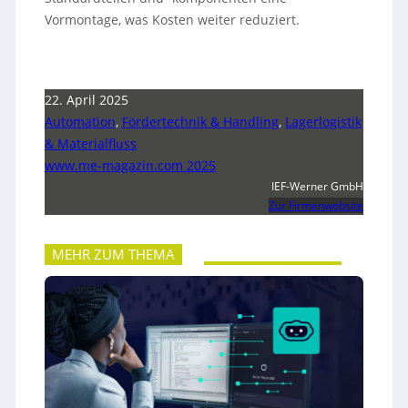
Vormontage, was Kosten weiter reduziert.
22. April 2025
Automation
,
Fördertechnik & Handling
,
Lagerlogistik
& Materialfluss
www.me-magazin.com 2025
IEF-Werner GmbH
Zur Firmenwebsite
MEHR ZUM THEMA