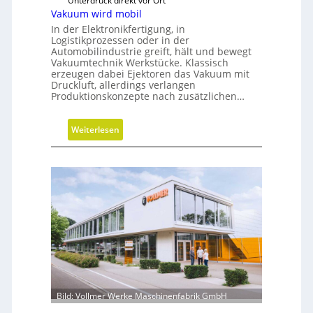
Unterdruck direkt vor Ort
u
Vakuum wird mobil
a
In der Elektronikfertigung, in
u
Logistikprozessen oder in der
Automobilindustrie greift, hält und bewegt
s
Vakuumtechnik Werkstücke. Klassisch
r
erzeugen dabei Ejektoren das Vakuum mit
i
Druckluft, allerdings verlangen
c
Produktionskonzepte nach zusätzlichen…
h
t
:
Weiterlesen
u
V
n
a
g
k
u
u
m
w
i
r
d
m
Bild: Vollmer Werke Maschinenfabrik GmbH
o