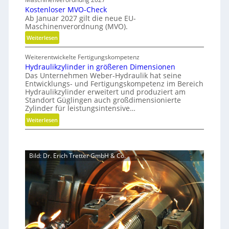
b
p
a
Kostenloser MVO-Check
S
r
c
Ab Januar 2027 gilt die neue EU-
i
i
h
Maschinenverordnung (MVO).
d
m
h
:
Weiterlesen
e
u
a
K
G
l
l
Weiterentwickelte Fertigungskompetenz
o
r
a
t
Hydraulikzylinder in größeren Dimensionen
s
e
i
t
Das Unternehmen Weber-Hydraulik hat seine
t
i
Entwicklungs- und Fertigungskompetenz im Bereich
g
i
e
f
Hydraulikzylinder erweitert und produziert am
e
o
n
e
Standort Güglingen auch großdimensionierte
W
l
n
Zylinder für leistungsintensive…
r
e
o
a
:
Weiterlesen
r
s
l
H
k
e
s
y
z
r
E
d
e
M
Bild: Dr. Erich Tretter GmbH & Co.
ff
r
u
V
i
a
g
O
z
u
b
-
i
l
a
C
e
i
u
h
n
k
p
e
z
z
r
c
t
y
o