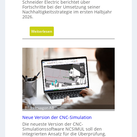
Schneider Electric berichtet über
e
Fortschritte bei der Umsetzung seiner
Nachhaltigkeitsstrategie im ersten Halbjahr
r
2026.
G
e
s
:
Weiterlesen
c
F
h
o
ä
r
f
t
t
s
s
c
f
h
ü
r
h
i
r
t
u
t
n
Bild: Hexagon AB
e
g
b
Neue Version der CNC-Simulation
e
Die neueste Version der CNC-
i
Simulationssoftware NCSIMUL soll den
integrierten Ansatz für die Überprüfung,
N