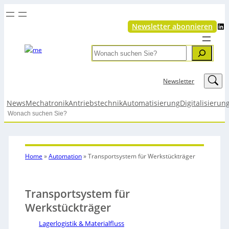
LinkedIn
Newsletter abonnieren
Search
LinkedIn
Newsletter
News
Mechatronik
Antriebstechnik
Automatisierung
Digitalisierun
Search
Home
»
Automation
»
Transportsystem für Werkstückträger
Transportsystem für
Werkstückträger
Lagerlogistik & Materialfluss