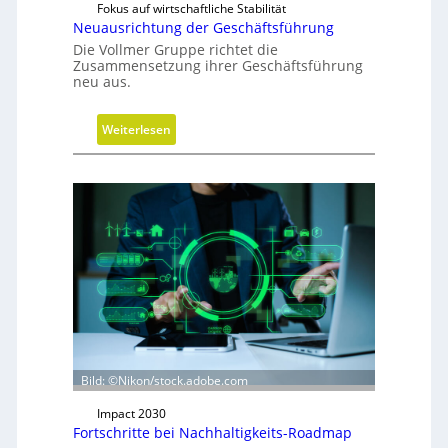
Fokus auf wirtschaftliche Stabilität
b
Neuausrichtung der Geschäftsführung
i
Die Vollmer Gruppe richtet die
l
Zusammensetzung ihrer Geschäftsführung
neu aus.
:
Weiterlesen
N
e
u
a
u
s
r
i
c
h
t
Bild: ©Nikon/stock.adobe.com
u
n
Impact 2030
g
Fortschritte bei Nachhaltigkeits-Roadmap
d