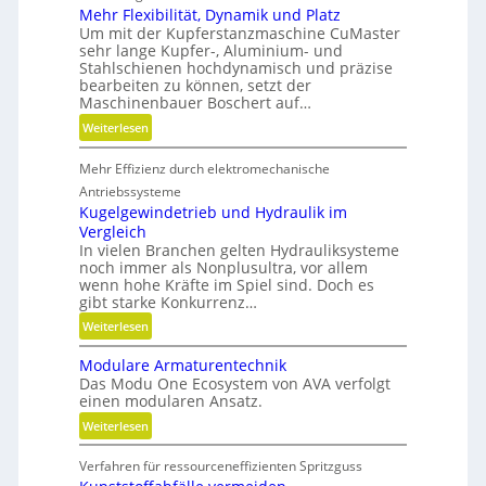
o
Mehr Flexibilität, Dynamik und Platz
n
Um mit der Kupferstanzmaschine CuMaster
e
sehr lange Kupfer-, Aluminium- und
n
Stahlschienen hochdynamisch und präzise
bearbeiten zu können, setzt der
Maschinenbauer Boschert auf…
:
Weiterlesen
M
Mehr Effizienz durch elektromechanische
e
h
Antriebssysteme
r
Kugelgewindetrieb und Hydraulik im
Vergleich
F
In vielen Branchen gelten Hydrauliksysteme
l
noch immer als Nonplusultra, vor allem
e
wenn hohe Kräfte im Spiel sind. Doch es
x
gibt starke Konkurrenz…
i
:
Weiterlesen
b
K
i
Modulare Armaturentechnik
u
l
Das Modu One Ecosystem von AVA verfolgt
g
i
einen modularen Ansatz.
e
t
:
Weiterlesen
l
ä
M
g
t
Verfahren für ressourceneffizienten Spritzguss
o
e
,