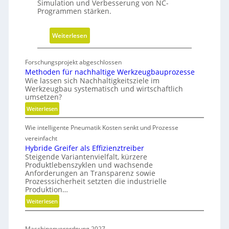
Simulation und Verbesserung von NC-
a
Programmen stärken.
c
h
:
Weiterlesen
h
N
a
e
l
Forschungsprojekt abgeschlossen
u
t
Methoden für nachhaltige Werkzeugbauprozesse
e
Wie lassen sich Nachhaltigkeitsziele im
i
Werkzeugbau systematisch und wirtschaftlich
V
g
umsetzen?
e
k
:
Weiterlesen
r
e
M
s
i
Wie intelligente Pneumatik Kosten senkt und Prozesse
e
i
t
t
vereinfacht
o
s
h
Hybride Greifer als Effizienztreiber
n
-
Steigende Variantenvielfalt, kürzere
o
d
Produktlebenszyklen und wachsende
R
d
Anforderungen an Transparenz sowie
e
e
o
Prozesssicherheit setzten die industrielle
r
n
a
Produktion…
f
C
d
:
Weiterlesen
ü
N
m
H
r
C
a
y
n
-
Maschinenverordnung 2027