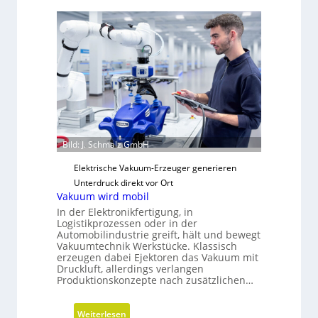
t
i
r
e
a
n
t
z
e
t
g
r
i
e
s
i
c
b
h
e
Bild: J. Schmalz GmbH
e
r
N
Elektrische Vakuum-Erzeuger generieren
e
Unterdruck direkt vor Ort
Vakuum wird mobil
u
In der Elektronikfertigung, in
a
Logistikprozessen oder in der
u
Automobilindustrie greift, hält und bewegt
s
Vakuumtechnik Werkstücke. Klassisch
r
erzeugen dabei Ejektoren das Vakuum mit
Druckluft, allerdings verlangen
i
Produktionskonzepte nach zusätzlichen…
c
h
:
Weiterlesen
t