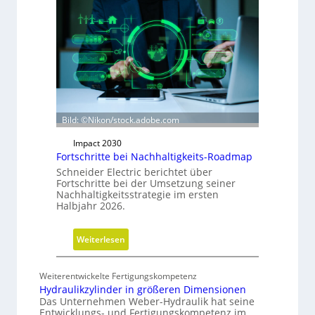
a
u
s
r
i
c
h
t
Bild: ©Nikon/stock.adobe.com
u
n
Impact 2030
Fortschritte bei Nachhaltigkeits-Roadmap
g
d
Schneider Electric berichtet über
Fortschritte bei der Umsetzung seiner
e
Nachhaltigkeitsstrategie im ersten
r
Halbjahr 2026.
G
e
:
Weiterlesen
s
F
c
o
h
Weiterentwickelte Fertigungskompetenz
r
Hydraulikzylinder in größeren Dimensionen
ä
t
Das Unternehmen Weber-Hydraulik hat seine
f
Entwicklungs- und Fertigungskompetenz im
s