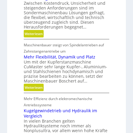
e
Zwischen Kostendruck, Unsicherheit und
e
b
l
s
steigenden Anforderungen sind im
c
e
l
Sondermaschinenbau Lösungen gefragt,
s
h
l
e
die flexibel, wirtschaftlich und technisch
e
s
t
überzeugend zugleich sind. Diesen
v
F
Herausforderungen begegnet…
u
e
r
n
:
Weiterlesen
r
e
d
M
m
i
n
Maschinenbauer steigt von Spindelantrieben auf
e
e
h
i
h
i
Zahnstangenantriebe um
e
c
r
Mehr Flexibilität, Dynamik und Platz
d
i
h
Um mit der Kupferstanzmaschine
S
e
t
t
CuMaster sehr lange Kupfer-, Aluminium-
t
n
und Stahlschienen hochdynamisch und
s
g
e
präzise bearbeiten zu können, setzt der
g
e
i
Maschinenbauer Boschert auf…
r
s
f
:
Weiterlesen
a
c
i
M
d
h
g
Mehr Effizienz durch elektromechanische
e
e
l
k
h
Antriebssysteme
n
i
e
r
Kugelgewindetrieb und Hydraulik im
f
i
Vergleich
F
f
t
In vielen Branchen gelten
l
e
u
Hydrauliksysteme noch immer als
e
n
n
Nonplusultra, vor allem wenn hohe Kräfte
x