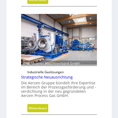
H
y
b
r
i
d
e
G
r
e
i
Bild: Aerzener Maschinenfabrik GmbH
f
e
Industrielle Gaslösungen
Strategische Neuausrichtung
r
Die Aerzen Gruppe bündelt ihre Expertise
a
im Bereich der Prozessgasförderung und -
l
verdichtung in der neu gegründeten
s
Aerzen Process Gas GmbH.
E
ff
:
Weiterlesen
i
S
z