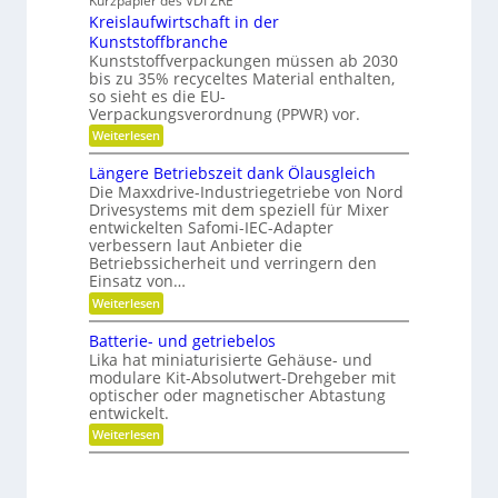
Kurzpapier des VDI ZRE
h
e
e
Kreislaufwirtschaft in der
n
s
s
e
H
Kunststoffbranche
c
l
y
h
Kunststoffverpackungen müssen ab 2030
l
b
a
bis zu 35% recyceltes Material enthalten,
g
r
f
so sieht es die EU-
e
i
f
Verpackungsverordnung (PPWR) vor.
n
d
u
a
-
n
:
Weiterlesen
u
K
g
K
p
u
e
r
Längere Betriebszeit dank Ölausgleich
o
g
r
e
Die Maxxdrive-Industriegetriebe von Nord
s
e
k
i
Drivesystems mit dem speziell für Mixer
i
l
e
s
t
l
entwickelten Safomi-IEC-Adapter
n
l
i
a
verbessern laut Anbieter die
n
a
o
g
e
u
Betriebssicherheit und verringern den
n
e
n
f
Einsatz von…
i
r
w
:
e
Weiterlesen
i
L
r
r
ä
e
t
Batterie- und getriebelos
n
n
s
Lika hat miniaturisierte Gehäuse- und
g
c
modulare Kit-Absolutwert-Drehgeber mit
e
h
optischer oder magnetischer Abtastung
r
a
entwickelt.
e
f
B
t
:
Weiterlesen
e
i
B
t
n
a
r
d
t
i
e
t