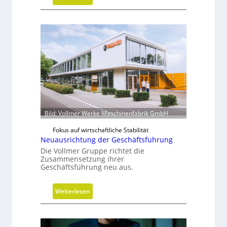
V
u
a
n
k
g
u
u
m
w
i
r
d
Bild: Vollmer Werke Maschinenfabrik GmbH
m
o
Fokus auf wirtschaftliche Stabilität
b
Neuausrichtung der Geschäftsführung
i
Die Vollmer Gruppe richtet die
l
Zusammensetzung ihrer
Geschäftsführung neu aus.
:
Weiterlesen
N
e
u