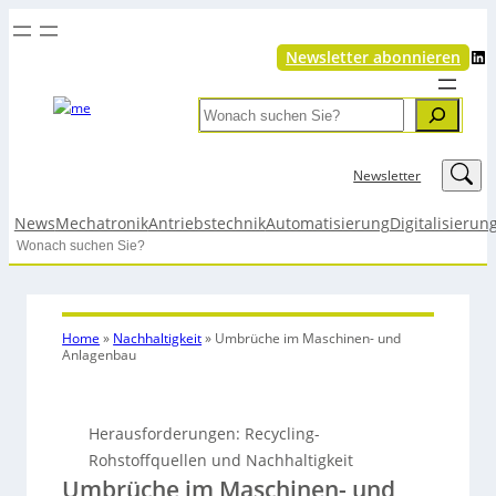
LinkedIn
Newsletter abonnieren
Search
LinkedIn
Newsletter
News
Mechatronik
Antriebstechnik
Automatisierung
Digitalisierun
Search
Home
»
Nachhaltigkeit
»
Umbrüche im Maschinen- und
Anlagenbau
Herausforderungen: Recycling-
Rohstoffquellen und Nachhaltigkeit
Umbrüche im Maschinen- und