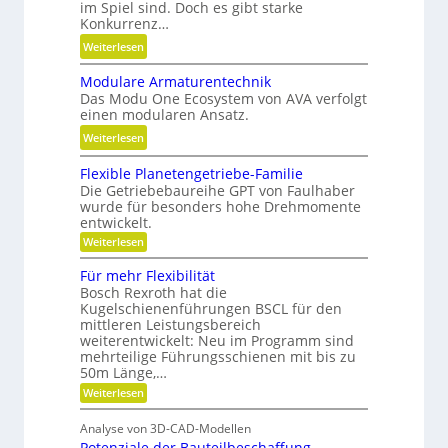
im Spiel sind. Doch es gibt starke
d
i
Konkurrenz…
P
b
r
:
Weiterlesen
i
ä
K
l
Modulare Armaturentechnik
z
u
i
Das Modu One Ecosystem von AVA verfolgt
i
g
t
einen modularen Ansatz.
s
e
ä
:
Weiterlesen
i
l
t
M
o
g
,
Flexible Planetengetriebe-Familie
o
n
e
D
Die Getriebebaureihe GPT von Faulhaber
d
w
wurde für besonders hohe Drehmomente
y
u
i
entwickelt.
n
l
n
:
Weiterlesen
a
a
d
F
m
l
r
e
Für mehr Flexibilität
i
e
e
Bosch Rexroth hat die
t
x
k
Kugelschienenführungen BSCL für den
A
i
r
u
mittleren Leistungsbereich
b
r
i
weiterentwickelt: Neu im Programm sind
l
n
m
e
e
mehrteilige Führungsschienen mit bis zu
d
a
P
b
50m Länge,…
P
l
t
u
:
Weiterlesen
a
l
u
F
n
n
a
ü
r
e
d
Analyse von 3D-CAD-Modellen
r
t
t
e
H
Potenziale der Bauteilbeschaffung
m