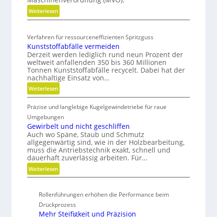
r
n
e
h
ö
:
Weiterlesen
o
i
h
ß
K
m
t
a
e
o
i
l
s
Verfahren für ressourceneffizienten Spritzguss
r
s
s
t
Kunststoffabfälle vermeiden
-
e
t
c
Derzeit werden lediglich rund neun Prozent der
i
R
n
e
h
weltweit anfallenden 350 bis 360 Millionen
g
D
n
o
e
Tonnen Kunststoffabfälle recycelt. Dabei hat der
e
i
l
r
a
nachhaltige Einsatz von…
W
m
o
B
d
:
Weiterlesen
e
e
s
e
m
K
r
n
e
d
Präzise und langlebige Kugelgewindetriebe für raue
a
u
k
s
r
i
n
Umgebungen
p
z
i
M
e
s
Gewirbelt und nicht geschliffen
e
o
V
n
Auch wo Späne, Staub und Schmutz
t
u
n
O
k
allgegenwärtig sind, wie in der Holzbearbeitung,
s
g
e
-
muss die Antriebstechnik exakt, schnell und
n
t
b
dauerhaft zuverlässig arbeiten. Für…
n
C
a
o
a
h
u
:
Weiterlesen
f
u
e
f
G
f
p
c
m
e
a
r
Rollenführungen erhöhen die Performance beim
k
i
w
b
o
Drückprozess
t
i
f
z
Mehr Steifigkeit und Präzision
s
r
ä