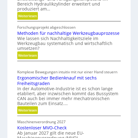
t
Bereich Hydraulikzylinder erweitert und
c
s
produziert am…
h
f
:
Weiterlesen
r
ü
H
i
Forschungsprojekt abgeschlossen
y
h
t
Methoden für nachhaltige Werkzeugbauprozesse
d
r
t
Wie lassen sich Nachhaltigkeitsziele im
r
u
Werkzeugbau systematisch und wirtschaftlich
e
a
n
umsetzen?
b
u
g
:
Weiterlesen
l
e
M
i
i
e
k
N
Komplexe Bewegungen intuitiv mit nur einer Hand steuern
t
z
a
Ergonomischer Bedienknauf mit sechs
h
y
Freiheitsgraden
c
o
l
In der Automotive-Industrie ist es schon lange
h
d
i
etabliert, aber inzwischen kommt das Bussystem
h
e
n
CAN auch bei immer mehr mechatronischen
n
a
Bauteilen zum Einsatz.…
d
f
l
e
:
Weiterlesen
ü
r
t
E
r
i
i
Maschinenverordnung 2027
r
n
n
Kostenloser MVO-Check
g
g
a
Ab Januar 2027 gilt die neue EU-
g
o
k
c
Maschinenverordnung (MVO).