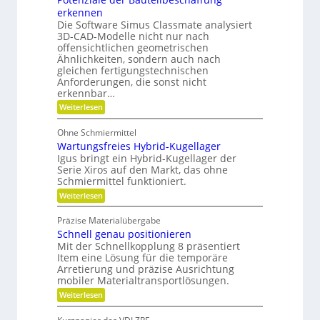
e
z
n
e
erkennen
y
n
h
t
g
Die Software Simus Classmate analysiert
d
r
e
3D-CAD-Modelle nicht nur nach
e
r
F
t
offensichtlichen geometrischen
c
l
a
r
Ähnlichkeiten, sondern auch nach
e
i
h
u
gleichen fertigungstechnischen
x
e
n
l
i
Anforderungen, die sonst nicht
b
b
i
erkennbar…
e
i
i
-
k
k
:
Weiterlesen
l
F
P
i
i
a
o
t
Ohne Schmiermittel
m
m
t
ä
i
Wartungsfreies Hybrid-Kugellager
e
V
t
l
n
Igus bringt ein Hybrid-Kugellager der
e
i
z
Serie Xiros auf den Markt, das ohne
e
r
i
Schmiermittel funktioniert.
a
g
:
Weiterlesen
l
l
W
e
a
e
d
Präzise Materialübergabe
r
e
i
Schnell genau positionieren
t
r
c
u
Mit der Schnellkopplung 8 präsentiert
B
n
h
a
Item eine Lösung für die temporäre
g
u
Arretierung und präzise Ausrichtung
s
t
mobiler Materialtransportlösungen.
f
e
:
r
Weiterlesen
i
S
e
l
c
i
b