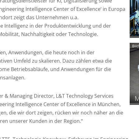
atungsdienstleister für KI, Digitalisierung sowie
ngineering Intelligence Center of Excellence‘ in Europa
ndort zeigt das Unternehmen u.a.
K
e Intelligenz in der Produktentwicklung und der
H
Mobilität, Nachhaltigkeit oder Technologie.
Bil
fen, Anwendungen, die heute noch in der
tiven Umfeld zu skalieren. Dazu zählen etwa die
ome Betriebsabläufe, und Anwendungen für die
onsanlagen.
cer & Managing Director, L&T Technology Services
M
eering Intelligence Center of Excellence in München,
n, die wir dort zeigen, rücken wir noch näher an die
ren unserer Kunden in der Region.“