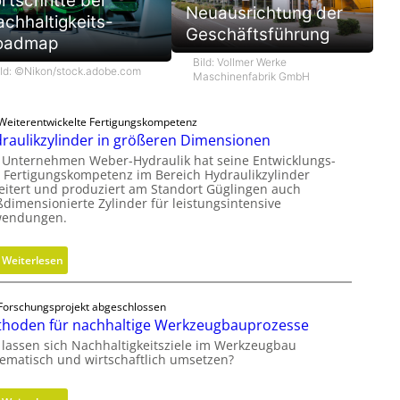
rtschritte bei
Neuausrichtung der
chhaltigkeits-
Geschäftsführung
oadmap
Bild: Vollmer Werke
ild: ©Nikon/stock.adobe.com
Maschinenfabrik GmbH
Weiterentwickelte Fertigungskompetenz
raulikzylinder in größeren Dimensionen
 Unternehmen Weber-Hydraulik hat seine Entwicklungs-
 Fertigungskompetenz im Bereich Hydraulikzylinder
eitert und produziert am Standort Güglingen auch
ßdimensionierte Zylinder für leistungsintensive
endungen.
:
Weiterlesen
H
y
Forschungsprojekt abgeschlossen
d
hoden für nachhaltige Werkzeugbauprozesse
r
 lassen sich Nachhaltigkeitsziele im Werkzeugbau
a
tematisch und wirtschaftlich umsetzen?
u
l