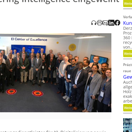
Weit
Verfa
Kun
Derz
Proz
360 
recy
von
Weit
Präz
raue
Gew
Auc
allg
Holz
exak
arbe
Weit
Bil