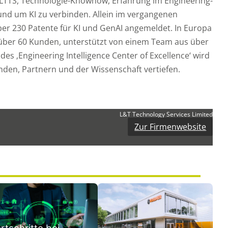
ür LTTS, Technologie-Knowhow, Erfahrung im Engineering-
und um KI zu verbinden. Allein im vergangenen
er 230 Patente für KI und GenAI angemeldet. In Europa
über 60 Kunden, unterstützt von einem Team aus über
des ‚Engineering Intelligence Center of Excellence‘ wird
den, Partnern und der Wissenschaft vertiefen.
L&T Technology Services Limited
Zur Firmenwebsite