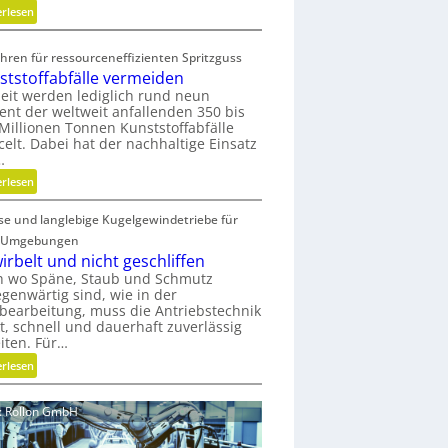
o
:
erlesen
m
K
i
o
hren für ressourceneffizienten Spritzguss
s
s
ststoffabfälle vermeiden
c
t
eit werden lediglich rund neun
h
e
ent der weltweit anfallenden 350 bis
e
n
Millionen Tonnen Kunststoffabfälle
celt. Dabei hat der nachhaltige Einsatz
r
l
…
B
o
:
e
s
erlesen
K
d
e
ise und langlebige Kugelgewindetriebe für
u
i
r
n
e
M
 Umgebungen
s
n
V
irbelt und nicht geschliffen
t
k
O
h wo Späne, Staub und Schmutz
egenwärtig sind, wie in der
s
n
-
bearbeitung, muss die Antriebstechnik
t
a
C
t, schnell und dauerhaft zuverlässig
o
u
h
iten. Für…
f
f
e
:
erlesen
f
m
c
G
a
i
k
e
b
t
d: Rollon GmbH
w
f
s
i
ä
e