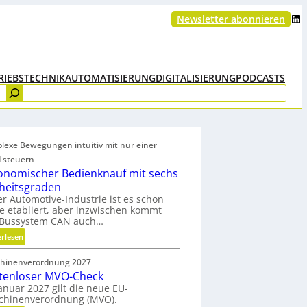
LinkedIn
Newsletter abonnieren
RIEBSTECHNIK
AUTOMATISIERUNG
DIGITALISIERUNG
PODCASTS
lexe Bewegungen intuitiv mit nur einer
 steuern
onomischer Bedienknauf mit sechs
iheitsgraden
er Automotive-Industrie ist es schon
e etabliert, aber inzwischen kommt
 Bussystem CAN auch…
:
erlesen
E
hinenverordnung 2027
r
tenloser MVO-Check
g
anuar 2027 gilt die neue EU-
o
chinenverordnung (MVO).
n