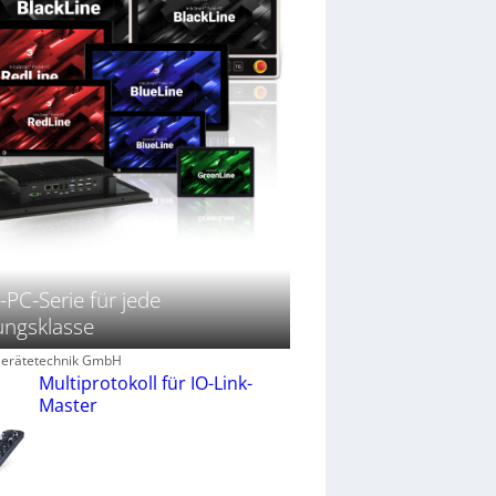
-PC-Serie für jede
ungsklasse
 Gerätetechnik GmbH
Multiprotokoll für IO-Link-
Master