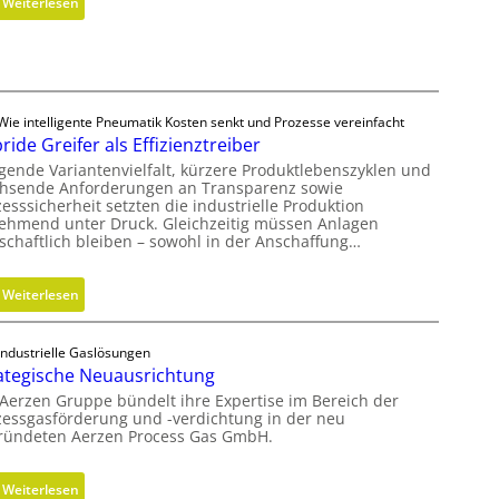
:
Weiterlesen
i
M
k
e
z
t
y
h
l
o
Wie intelligente Pneumatik Kosten senkt und Prozesse vereinfacht
i
ride Greifer als Effizienztreiber
d
n
e
igende Variantenvielfalt, kürzere Produktlebenszyklen und
d
hsende Anforderungen an Transparenz sowie
n
e
esssicherheit setzten die industrielle Produktion
f
ehmend unter Druck. Gleichzeitig müssen Anlagen
r
ü
tschaftlich bleiben – sowohl in der Anschaffung…
i
r
n
n
g
:
Weiterlesen
a
r
H
c
ö
y
Industrielle Gaslösungen
h
ß
b
ategische Neuausrichtung
h
e
r
 Aerzen Gruppe bündelt ihre Expertise im Bereich der
a
r
i
zessgasförderung und -verdichtung in der neu
l
e
d
ründeten Aerzen Process Gas GmbH.
t
n
e
i
D
G
:
Weiterlesen
g