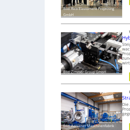
Bild: Rico Elastomere Projecting
GmbH
Hyb
Ste
wac
Proz
zun
wir
Bild: Zimmer Group GmbH
Str
Die
Pro
geg
Bild: Aerzener Maschinenfabrik