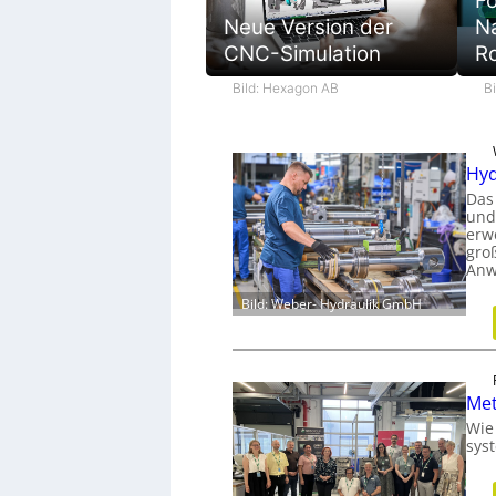
Fo
Na
Neue Version der
R
CNC-Simulation
B
Bild: Hexagon AB
Hyd
Das
und
erw
gro
Anw
Bild: Weber- Hydraulik GmbH
Met
Wie
sys