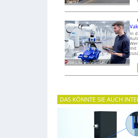
GmbH
Vak
In d
Aut
Wer
mit
zus
Bild: J. Schmalz GmbH
DAS KÖNNTE SIE AUCH INTE