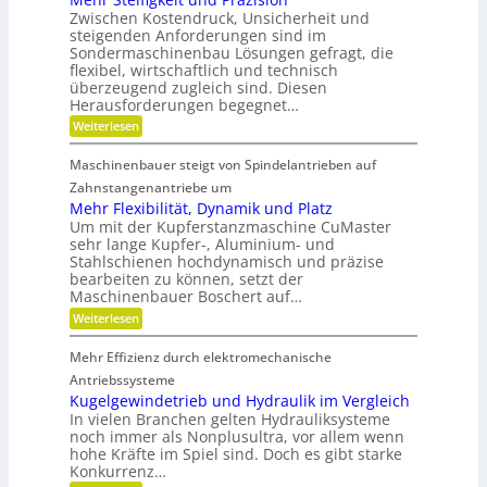
b
e
r
r
s
Zwischen Kostendruck, Unsicherheit und
K
i
i
z
steigenden Anforderungen sind im
u
e
t
e
Sondermaschinenbau Lösungen gefragt, die
n
-
i
s
s
flexibel, wirtschaftlich und technisch
u
t
t
n
überzeugend zugleich sind. Diesen
g
d
s
d
Herausforderungen begegnet…
a
r
t
g
n
:
Weiterlesen
a
o
e
k
M
f
t
d
Ö
e
f
r
Maschinenbauer steigt von Spindelantrieben auf
l
e
h
b
i
a
r
Zahnstangenantriebe um
r
e
n
u
S
a
b
Mehr Flexibilität, Dynamik und Platz
s
t
n
e
Um mit der Kupferstanzmaschine CuMaster
g
e
c
l
sehr lange Kupfer-, Aluminium- und
l
i
h
o
e
Stahlschienen hochdynamisch und präzise
f
e
s
i
bearbeiten zu können, setzt der
i
c
g
Maschinenbauer Boschert auf…
h
k
:
Weiterlesen
e
M
i
e
t
Mehr Effizienz durch elektromechanische
h
u
r
Antriebssysteme
n
F
Kugelgewindetrieb und Hydraulik im Vergleich
d
l
P
In vielen Branchen gelten Hydrauliksysteme
e
r
noch immer als Nonplusultra, vor allem wenn
x
ä
hohe Kräfte im Spiel sind. Doch es gibt starke
i
z
Konkurrenz…
b
i
i