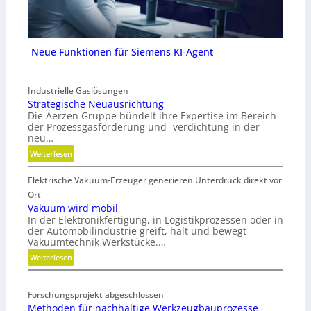
Neue Funktionen für Siemens KI-Agent
Industrielle Gaslösungen
Strategische Neuausrichtung
Die Aerzen Gruppe bündelt ihre Expertise im Bereich
der Prozessgasförderung und -verdichtung in der
neu…
:
Weiterlesen
S
Elektrische Vakuum-Erzeuger generieren Unterdruck direkt vor
t
r
Ort
a
Vakuum wird mobil
In der Elektronikfertigung, in Logistikprozessen oder in
t
der Automobilindustrie greift, hält und bewegt
e
Vakuumtechnik Werkstücke.…
g
:
Weiterlesen
i
V
s
a
c
Forschungsprojekt abgeschlossen
k
h
Methoden für nachhaltige Werkzeugbauprozesse
u