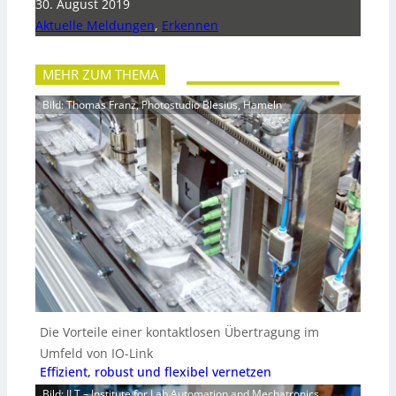
30. August 2019
Aktuelle Meldungen
,
Erkennen
MEHR ZUM THEMA
Bild: Thomas Franz, Photostudio Blesius, Hameln
Die Vorteile einer kontaktlosen Übertragung im
Umfeld von IO-Link
Effizient, robust und flexibel vernetzen
Bild: ILT – Institute for Lab Automation and Mechatronics