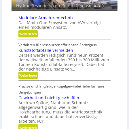
Hydraulikzylinder in größeren Dimensionen
Modulare Armaturentechnik
Das Modu One Ecosystem von AVA verfolgt
einen modularen Ansatz.
:
Weiterlesen
M
Verfahren für ressourceneffizienten Spritzguss
o
Kunststoffabfälle vermeiden
d
Derzeit werden lediglich rund neun Prozent
u
der weltweit anfallenden 350 bis 360 Millionen
l
Tonnen Kunststoffabfälle recycelt. Dabei hat
a
der nachhaltige Einsatz von…
r
:
Weiterlesen
e
K
A
Präzise und langlebige Kugelgewindetriebe für raue
u
r
n
Umgebungen
m
s
Gewirbelt und nicht geschliffen
a
Auch wo Späne, Staub und Schmutz
t
t
allgegenwärtig sind, wie in der
s
u
Holzbearbeitung, muss die Antriebstechnik
t
r
exakt, schnell und dauerhaft zuverlässig
o
arbeiten. Für…
e
f
n
:
Weiterlesen