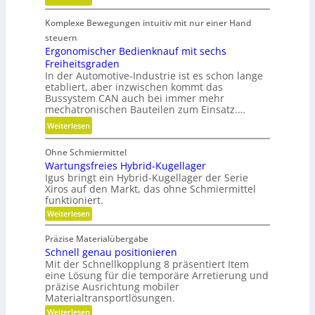
f
t
G
a
e
Komplexe Bewegungen intuitiv mit nur einer Hand
e
b
c
w
steuern
f
h
i
Ergonomischer Bedienknauf mit sechs
ä
n
Freiheitsgraden
r
l
i
In der Automotive-Industrie ist es schon lange
b
l
etabliert, aber inzwischen kommt das
k
e
e
Bussystem CAN auch bei immer mehr
l
mechatronischen Bauteilen zum Einsatz.…
v
t
e
:
Weiterlesen
u
r
E
n
m
Ohne Schmiermittel
r
d
e
Wartungsfreies Hybrid-Kugellager
g
n
i
Igus bringt ein Hybrid-Kugellager der Serie
o
i
Xiros auf den Markt, das ohne Schmiermittel
d
n
c
funktioniert.
e
o
h
:
Weiterlesen
n
m
W
t
i
a
g
Präzise Materialübergabe
r
s
e
Schnell genau positionieren
t
c
u
Mit der Schnellkopplung 8 präsentiert Item
s
h
n
eine Lösung für die temporäre Arretierung und
c
g
e
präzise Ausrichtung mobiler
h
s
Materialtransportlösungen.
r
f
l
:
r
Weiterlesen
B