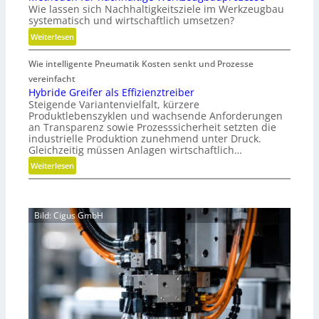
e
Wie lassen sich Nachhaltigkeitsziele im Werkzeugbau
u
N
systematisch und wirtschaftlich umsetzen?
m
e
:
Weiterlesen
w
u
M
i
a
Wie intelligente Pneumatik Kosten senkt und Prozesse
e
r
u
t
vereinfacht
d
s
h
Hybride Greifer als Effizienztreiber
m
r
Steigende Variantenvielfalt, kürzere
o
o
i
Produktlebenszyklen und wachsende Anforderungen
d
b
c
an Transparenz sowie Prozesssicherheit setzten die
e
i
h
industrielle Produktion zunehmend unter Druck.
n
l
Gleichzeitig müssen Anlagen wirtschaftlich…
t
f
u
:
Weiterlesen
ü
n
H
r
g
y
n
b
a
Bild: Cigus GmbH
r
c
i
h
d
h
e
a
G
l
r
t
e
i
i