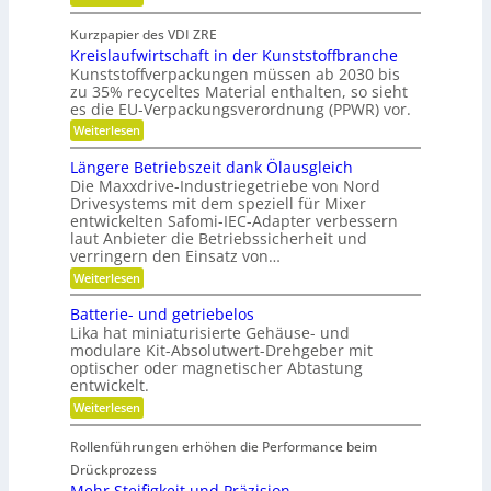
i
S
e
e
f
c
i
Kurzpapier des VDI ZRE
d
h
e
f
Kreislaufwirtschaft in der Kunststoffbranche
n
s
i
e
e
H
Kunststoffverpackungen müssen ab 2030 bis
e
n
l
y
zu 35% recyceltes Material enthalten, so sieht
n
l
b
es die EU-Verpackungsverordnung (PPWR) vor.
g
r
k
:
Weiterlesen
e
i
n
K
n
d
r
a
a
-
Längere Betriebszeit dank Ölausgleich
e
u
K
u
Die Maxxdrive-Industriegetriebe von Nord
i
p
u
Drivesystems mit dem speziell für Mixer
f
s
o
g
entwickelten Safomi-IEC-Adapter verbessern
l
s
m
e
laut Anbieter die Betriebssicherheit und
a
i
l
i
u
verringern den Einsatz von…
t
l
t
f
i
a
:
Weiterlesen
w
o
g
s
L
i
n
e
ä
e
Batterie- und getriebelos
r
i
r
n
c
t
Lika hat miniaturisierte Gehäuse- und
e
g
s
r
modulare Kit-Absolutwert-Drehgeber mit
h
e
c
e
optischer oder magnetischer Abtastung
r
s
h
n
entwickelt.
e
a
F
B
f
:
Weiterlesen
r
e
t
B
t
e
i
a
r
Rollenführungen erhöhen die Performance beim
n
t
i
i
d
t
Drückprozess
h
e
e
e
Mehr Steifigkeit und Präzision