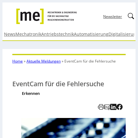
Linked
Newsletter
News
Mechatronik
Antriebstechnik
Automatisierung
Digitalisierun
Home
»
Aktuelle Meldungen
»
EventCam für die Fehlersuche
EventCam für die Fehlersuche
Erkennen