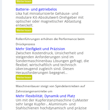
:
Weiterlesen
w
o
g
s
L
i
n
e
ä
e
Batterie- und getriebelos
r
i
r
n
c
t
Lika hat miniaturisierte Gehäuse- und
e
g
s
r
modulare Kit-Absolutwert-Drehgeber mit
h
e
c
e
optischer oder magnetischer Abtastung
r
s
h
n
entwickelt.
e
a
F
B
f
:
Weiterlesen
r
e
t
B
t
e
i
a
r
Rollenführungen erhöhen die Performance beim
n
t
i
i
d
t
Drückprozess
h
e
e
e
Mehr Steifigkeit und Präzision
b
e
r
r
s
Zwischen Kostendruck, Unsicherheit und
K
i
i
z
steigenden Anforderungen sind im
u
e
t
e
Sondermaschinenbau Lösungen gefragt, die
n
-
i
s
s
flexibel, wirtschaftlich und technisch
u
t
t
n
überzeugend zugleich sind. Diesen
g
d
s
d
Herausforderungen begegnet…
a
r
t
g
n
:
Weiterlesen
a
o
e
k
M
f
t
d
Ö
e
f
r
Maschinenbauer steigt von Spindelantrieben auf
l
e
h
b
i
a
r
Zahnstangenantriebe um
r
e
n
u
S
a
b
Mehr Flexibilität, Dynamik und Platz
s
t
n
e
Um mit der Kupferstanzmaschine CuMaster
g
e
c
l
sehr lange Kupfer-, Aluminium- und
l
i
h
o
e
Stahlschienen hochdynamisch und präzise
f
e
s