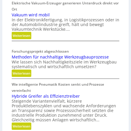
Elektrische Vakuum-Erzeuger generieren Unterdruck direkt vor
t
r
Ort
a
Vakuum wird mobil
In der Elektronikfertigung, in Logistikprozessen oder in
t
der Automobilindustrie greift, hält und bewegt
e
Vakuumtechnik Werkstücke.…
g
:
Weiterlesen
i
V
s
a
c
Forschungsprojekt abgeschlossen
k
h
Methoden für nachhaltige Werkzeugbauprozesse
u
e
Wie lassen sich Nachhaltigkeitsziele im Werkzeugbau
u
N
systematisch und wirtschaftlich umsetzen?
m
e
:
Weiterlesen
w
u
M
i
a
Wie intelligente Pneumatik Kosten senkt und Prozesse
e
r
u
t
vereinfacht
d
s
h
Hybride Greifer als Effizienztreiber
m
r
Steigende Variantenvielfalt, kürzere
o
o
i
Produktlebenszyklen und wachsende Anforderungen
d
b
c
an Transparenz sowie Prozesssicherheit setzten die
e
i
h
industrielle Produktion zunehmend unter Druck.
n
l
Gleichzeitig müssen Anlagen wirtschaftlich…
t
f
u
:
Weiterlesen
ü
n