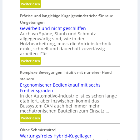
r
:
Weiterlesen
e
K
A
Präzise und langlebige Kugelgewindetriebe für raue
u
r
n
Umgebungen
m
s
Gewirbelt und nicht geschliffen
a
Auch wo Späne, Staub und Schmutz
t
t
allgegenwärtig sind, wie in der
s
u
Holzbearbeitung, muss die Antriebstechnik
t
r
exakt, schnell und dauerhaft zuverlässig
o
arbeiten. Für…
e
f
n
:
Weiterlesen
f
t
G
a
e
Komplexe Bewegungen intuitiv mit nur einer Hand
e
b
c
w
steuern
f
h
i
Ergonomischer Bedienknauf mit sechs
ä
n
Freiheitsgraden
r
l
i
In der Automotive-Industrie ist es schon lange
b
l
etabliert, aber inzwischen kommt das
k
e
e
Bussystem CAN auch bei immer mehr
l
mechatronischen Bauteilen zum Einsatz.…
v
t
e
:
Weiterlesen
u
r
E
n
m
Ohne Schmiermittel
r
d
e
Wartungsfreies Hybrid-Kugellager
g
n