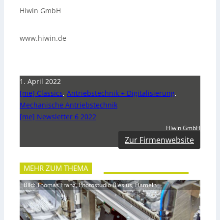
Hiwin GmbH
www.hiwin.de
1. April 2022
[me] Classics
,
Antriebstechnik + Digitalisierung
,
Mechanische Antriebstechnik
[me] Newsletter 6 2022
Hiwin GmbH
Zur Firmenwebsite
MEHR ZUM THEMA
Bild: Thomas Franz, Photostudio Blesius, Hameln