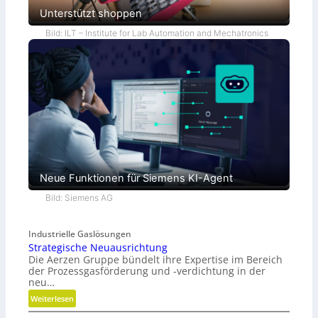
Unterstützt shoppen
Bild: ILT – Institute for Lab Automation and Mechatronics
Neue Funktionen für Siemens KI-Agent
Bild: Siemens AG
Industrielle Gaslösungen
Strategische Neuausrichtung
Die Aerzen Gruppe bündelt ihre Expertise im Bereich
der Prozessgasförderung und -verdichtung in der
neu…
:
Weiterlesen
S