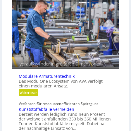
z
r
t
o
r
z
e
e
i
s
b
s
e
e
r
Hydraulikzylinder in größeren Dimensionen
Modulare Armaturentechnik
Das Modu One Ecosystem von AVA verfolgt
einen modularen Ansatz.
:
Weiterlesen
M
Verfahren für ressourceneffizienten Spritzguss
o
Kunststoffabfälle vermeiden
d
Derzeit werden lediglich rund neun Prozent
u
der weltweit anfallenden 350 bis 360 Millionen
l
Tonnen Kunststoffabfälle recycelt. Dabei hat
a
der nachhaltige Einsatz von…