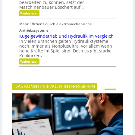
i
bearbeiten zu können, setzt der
i
c
g
Maschinenbauer Boschert auf…
h
k
:
Weiterlesen
e
M
i
e
t
Mehr Effizienz durch elektromechanische
h
u
r
Antriebssysteme
n
F
Kugelgewindetrieb und Hydraulik im Vergleich
d
l
P
In vielen Branchen gelten Hydrauliksysteme
e
r
noch immer als Nonplusultra, vor allem wenn
x
ä
hohe Kräfte im Spiel sind. Doch es gibt starke
i
z
Konkurrenz…
b
i
i
s
:
Weiterlesen
l
i
K
i
o
u
t
n
g
ä
e
t
l
,
DAS KÖNNTE SIE AUCH INTERESSIEREN
g
D
e
y
w
n
i
a
n
m
d
i
e
k
t
u
r
n
i
d
e
P
b