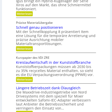
i
Igus bringt ein Hybrid-Kugellager der Serie
o
i
Xiros auf den Markt, das ohne Schmiermittel
d
n
c
funktioniert.
e
o
h
:
Weiterlesen
n
m
W
t
i
a
g
Präzise Materialübergabe
r
s
e
Schnell genau positionieren
t
c
u
Mit der Schnellkopplung 8 präsentiert Item
s
h
n
eine Lösung für die temporäre Arretierung und
c
g
e
präzise Ausrichtung mobiler
h
s
Materialtransportlösungen.
r
f
l
:
r
Weiterlesen
B
i
S
e
e
f
c
i
Kurzpapier des VDI ZRE
d
h
e
f
Kreislaufwirtschaft in der Kunststoffbranche
n
s
i
e
e
H
Kunststoffverpackungen müssen ab 2030 bis
e
n
l
y
zu 35% recyceltes Material enthalten, so sieht
n
l
b
es die EU-Verpackungsverordnung (PPWR) vor.
g
r
k
:
Weiterlesen
e
i
n
K
n
d
r
a
a
-
Längere Betriebszeit dank Ölausgleich
e
u
K
u
Die Maxxdrive-Industriegetriebe von Nord
i
p
u
Drivesystems mit dem speziell für Mixer
f
s
o
g
entwickelten Safomi-IEC-Adapter verbessern
l
s
m
e
laut Anbieter die Betriebssicherheit und
a
i
l
i
u
verringern den Einsatz von…
t
l
t
f
i
a