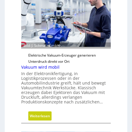
t
e
g
i
s
c
h
e
Bild: J. Schmalz GmbH
N
Elektrische Vakuum-Erzeuger generieren
e
Unterdruck direkt vor Ort
u
Vakuum wird mobil
a
In der Elektronikfertigung, in
u
Logistikprozessen oder in der
s
Automobilindustrie greift, hält und bewegt
Vakuumtechnik Werkstücke. Klassisch
r
erzeugen dabei Ejektoren das Vakuum mit
i
Druckluft, allerdings verlangen
c
Produktionskonzepte nach zusätzlichen…
h
t
:
Weiterlesen
u
V
n
a
g