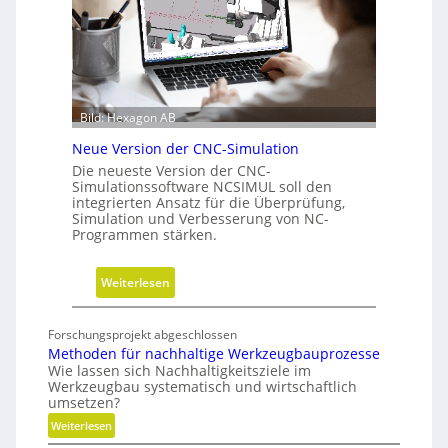
f
h
ü
r
h
i
r
t
u
t
n
e
Bild: Hexagon AB
g
b
Neue Version der CNC-Simulation
e
Die neueste Version der CNC-
i
Simulationssoftware NCSIMUL soll den
N
integrierten Ansatz für die Überprüfung,
Simulation und Verbesserung von NC-
a
Programmen stärken.
c
h
:
Weiterlesen
h
N
a
e
l
Forschungsprojekt abgeschlossen
u
t
Methoden für nachhaltige Werkzeugbauprozesse
e
i
Wie lassen sich Nachhaltigkeitsziele im
Werkzeugbau systematisch und wirtschaftlich
V
g
umsetzen?
e
k
:
Weiterlesen
r
e
M