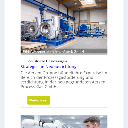
Bild: Aerzener Maschinenfabrik GmbH
Industrielle Gaslösungen
Strategische Neuausrichtung
Die Aerzen Gruppe bündelt ihre Expertise im
Bereich der Prozessgasförderung und -
verdichtung in der neu gegründeten Aerzen
Process Gas GmbH.
:
Weiterlesen
S
t
r
a