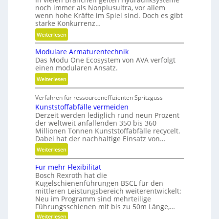
noch immer als Nonplusultra, vor allem
e
wenn hohe Kräfte im Spiel sind. Doch es gibt
x
starke Konkurrenz…
i
:
Weiterlesen
b
K
i
Modulare Armaturentechnik
u
l
Das Modu One Ecosystem von AVA verfolgt
g
i
einen modularen Ansatz.
e
t
:
Weiterlesen
l
ä
M
g
t
Verfahren für ressourceneffizienten Spritzguss
o
e
,
Kunststoffabfälle vermeiden
d
w
D
Derzeit werden lediglich rund neun Prozent
u
i
y
der weltweit anfallenden 350 bis 360
l
n
Millionen Tonnen Kunststoffabfälle recycelt.
n
a
d
Dabei hat der nachhaltige Einsatz von…
a
r
e
m
:
Weiterlesen
e
t
i
K
A
r
Für mehr Flexibilität
k
u
r
i
Bosch Rexroth hat die
u
n
m
Kugelschienenführungen BSCL für den
e
n
s
a
mittleren Leistungsbereich weiterentwickelt:
b
d
t
Neu im Programm sind mehrteilige
t
u
P
s
Führungsschienen mit bis zu 50m Länge,…
u
n
l
t
:
Weiterlesen
r