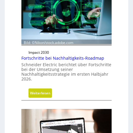
s
r
i
c
h
t
u
Bild: ©Nikon/stock.adobe.com
n
Impact 2030
g
Fortschritte bei Nachhaltigkeits-Roadmap
d
Schneider Electric berichtet über Fortschritte
e
bei der Umsetzung seiner
r
Nachhaltigkeitsstrategie im ersten Halbjahr
2026.
G
e
s
:
Weiterlesen
c
F
h
o
ä
r
f
t
t
s
s
c