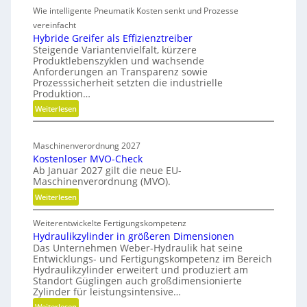
s
i
Wie intelligente Pneumatik Kosten senkt und Prozesse
e
i
t
t
vereinfacht
o
s
h
Hybride Greifer als Effizienztreiber
n
-
Steigende Variantenvielfalt, kürzere
o
d
Produktlebenszyklen und wachsende
R
d
Anforderungen an Transparenz sowie
e
o
e
Prozesssicherheit setzten die industrielle
r
n
a
Produktion…
f
C
d
:
Weiterlesen
ü
N
m
H
r
C
a
y
n
-
Maschinenverordnung 2027
p
b
a
Kostenloser MVO-Check
S
r
c
Ab Januar 2027 gilt die neue EU-
i
i
h
Maschinenverordnung (MVO).
d
m
h
:
Weiterlesen
e
u
a
K
G
l
l
Weiterentwickelte Fertigungskompetenz
o
r
a
t
Hydraulikzylinder in größeren Dimensionen
s
e
i
t
Das Unternehmen Weber-Hydraulik hat seine
t
i
Entwicklungs- und Fertigungskompetenz im Bereich
g
i
e
f
Hydraulikzylinder erweitert und produziert am
e
o
n
e
Standort Güglingen auch großdimensionierte
W
l
n
Zylinder für leistungsintensive…
r
e
o
a
:
Weiterlesen