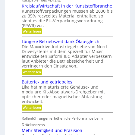
Kurzpapier des VDI ZRE
h
e
e
Kreislaufwirtschaft in der Kunststoffbranche
n
s
s
e
H
Kunststoffverpackungen müssen ab 2030 bis
c
l
y
zu 35% recyceltes Material enthalten, so
h
l
b
a
sieht es die EU-Verpackungsverordnung
g
r
f
(PPWR) vor.
e
i
f
:
n
Weiterlesen
d
u
K
a
-
n
r
u
K
g
Längere Betriebszeit dank Ölausgleich
e
p
u
e
Die Maxxdrive-Industriegetriebe von Nord
i
o
g
r
Drivesystems mit dem speziell für Mixer
s
s
e
k
entwickelten Safomi-IEC-Adapter verbessern
l
i
l
e
laut Anbieter die Betriebssicherheit und
a
t
l
n
u
i
a
verringern den Einsatz von…
n
f
o
g
e
:
Weiterlesen
w
n
e
n
L
i
i
r
ä
Batterie- und getriebelos
r
e
n
t
r
Lika hat miniaturisierte Gehäuse- und
g
s
e
modulare Kit-Absolutwert-Drehgeber mit
e
c
n
optischer oder magnetischer Abtastung
r
h
entwickelt.
e
a
B
f
:
Weiterlesen
e
t
B
t
i
a
r
Rollenführungen erhöhen die Performance beim
n
t
i
d
t
Drückprozess
e
e
e
Mehr Steifigkeit und Präzision
b
r
r
s