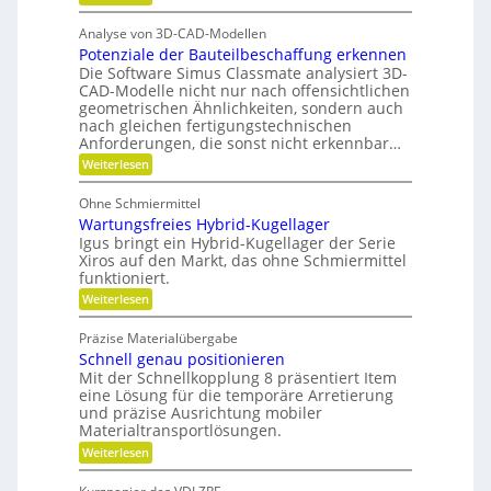
d
F
a
o
e
H
ü
t
f
Analyse von 3D-CAD-Modellen
r
n
y
z
f
Potenziale der Bauteilbeschaffung erkennen
m
t
d
e
Die Software Simus Classmate analysiert 3D-
a
e
r
h
CAD-Modelle nicht nur nach offensichtlichen
b
r
c
geometrischen Ähnlichkeiten, sondern auch
a
f
F
h
nach gleichen fertigungstechnischen
u
l
ä
Anforderungen, die sonst nicht erkennbar…
n
e
l
l
x
:
i
Weiterlesen
i
l
i
P
k
k
b
o
e
Ohne Schmiermittel
i
t
i
v
Wartungsfreies Hybrid-Kugellager
l
e
m
i
e
n
Igus bringt ein Hybrid-Kugellager der Serie
V
t
z
Xiros auf den Markt, das ohne Schmiermittel
r
ä
i
e
funktioniert.
m
t
a
r
:
Weiterlesen
l
e
W
g
e
i
a
d
l
Präzise Materialübergabe
d
r
e
e
Schnell genau positionieren
t
r
e
u
Mit der Schnellkopplung 8 präsentiert Item
i
B
n
n
a
eine Lösung für die temporäre Arretierung
c
g
u
und präzise Ausrichtung mobiler
h
s
t
Materialtransportlösungen.
f
e
:
r
Weiterlesen
i
S
e
l
c
i
b