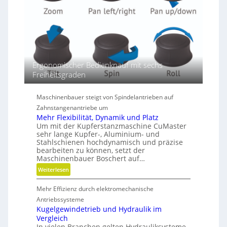
e
r
e
n
D
i
m
Ergonomischer Bedienknauf mit sechs
e
Freiheitsgraden
n
s
Maschinenbauer steigt von Spindelantrieben auf
i
Zahnstangenantriebe um
o
Mehr Flexibilität, Dynamik und Platz
n
Um mit der Kupferstanzmaschine CuMaster
e
sehr lange Kupfer-, Aluminium- und
n
Stahlschienen hochdynamisch und präzise
bearbeiten zu können, setzt der
Maschinenbauer Boschert auf…
:
Weiterlesen
M
Mehr Effizienz durch elektromechanische
e
h
Antriebssysteme
r
Kugelgewindetrieb und Hydraulik im
Vergleich
F
In vielen Branchen gelten Hydrauliksysteme
l