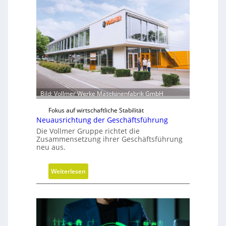
k
u
u
m
w
i
r
d
m
Bild: Vollmer Werke Maschinenfabrik GmbH
o
b
Fokus auf wirtschaftliche Stabilität
Neuausrichtung der Geschäftsführung
i
Die Vollmer Gruppe richtet die
l
Zusammensetzung ihrer Geschäftsführung
neu aus.
:
Weiterlesen
N
e
u
a
u