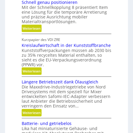
Schnell genau positionieren
V
Mit der Schnellkopplung 8 präsentiert Item
e
eine Lösung für die temporäre Arretierung
r
und präzise Ausrichtung mobiler
Materialtransportlösungen.
g
l
:
Weiterlesen
e
S
i
Kurzpapier des VDI ZRE
c
c
Kreislaufwirtschaft in der Kunststoffbranche
h
Kunststoffverpackungen müssen ab 2030 bis
h
n
zu 35% recyceltes Material enthalten, so
e
sieht es die EU-Verpackungsverordnung
l
(PPWR) vor.
l
:
Weiterlesen
g
K
e
Längere Betriebszeit dank Ölausgleich
r
n
Die Maxxdrive-Industriegetriebe von Nord
e
a
Drivesystems mit dem speziell für Mixer
i
u
entwickelten Safomi-IEC-Adapter verbessern
s
laut Anbieter die Betriebssicherheit und
p
l
verringern den Einsatz von…
o
a
:
Weiterlesen
s
u
L
i
f
Batterie- und getriebelos
ä
t
w
Lika hat miniaturisierte Gehäuse- und
n
i
i