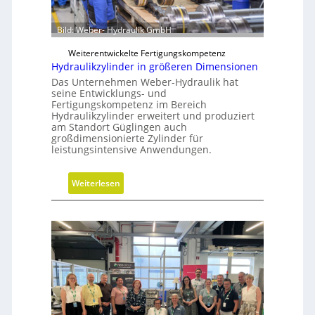
e
r
r
e
Bild: Weber- Hydraulik GmbH
M
i
V
Weiterentwickelte Fertigungskompetenz
h
O
Hydraulikzylinder in größeren Dimensionen
e
-
Das Unternehmen Weber-Hydraulik hat
i
C
seine Entwicklungs- und
t
Fertigungskompetenz im Bereich
h
s
Hydraulikzylinder erweitert und produziert
e
am Standort Güglingen auch
g
c
großdimensionierte Zylinder für
r
k
leistungsintensive Anwendungen.
a
d
:
Weiterlesen
e
H
n
y
d
r
a
u
l
i