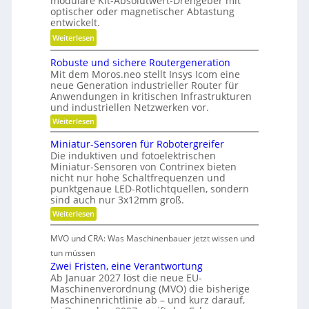
modulare Kit-Absolutwert-Drehgeber mit
g
o
optischer oder magnetischer Abtastung
r
e
n
entwickelt.
t
r
i
:
Weiterlesen
s
e
e
B
c
B
r
Robuste und sichere Routergeneration
a
h
e
e
Mit dem Moros.neo stellt Insys Icom eine
t
a
t
neue Generation industrieller Router für
n
t
f
Anwendungen in kritischen Infrastrukturen
r
e
t
und industriellen Netzwerken vor.
i
r
i
:
Weiterlesen
e
i
R
n
b
o
e
Miniatur-Sensoren für Robotergreifer
d
s
b
Die induktiven und fotoelektrischen
-
e
u
z
Miniatur-Sensoren von Contrinex bieten
u
s
r
e
nicht nur hohe Schaltfrequenzen und
t
n
K
punktgenaue LED-Rotlichtquellen, sondern
e
i
d
u
u
sind auch nur 3x12mm groß.
t
n
g
n
:
Weiterlesen
d
d
e
M
s
s
a
i
t
t
i
MVO und CRA: Was Maschinenbauer jetzt wissen und
n
n
c
r
s
i
tun müssen
k
h
i
a
t
Zwei Fristen, eine Verantwortung
e
Ö
t
e
r
o
Ab Januar 2027 löst die neue EU-
l
u
e
b
Maschinenverordnung (MVO) die bisherige
f
r
a
R
Maschinenrichtlinie ab – und kurz darauf,
e
-
f
o
u