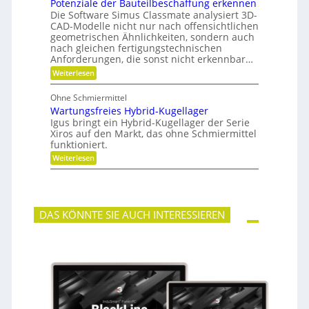
Potenziale der Bauteilbeschaffung erkennen
m
g
t
e
Die Software Simus Classmate analysiert 3D-
g
e
h
e
CAD-Modelle nicht nur nach offensichtlichen
n
r
g
geometrischen Ähnlichkeiten, sondern auch
g
F
r
e
nach gleichen fertigungstechnischen
l
ü
t
Anforderungen, die sonst nicht erkennbar…
e
n
r
x
d
:
Weiterlesen
i
i
e
P
e
b
t
o
b
Ohne Schmiermittel
i
t
e
Wartungsfreies Hybrid-Kugellager
l
e
-
i
n
Igus bringt ein Hybrid-Kugellager der Serie
F
t
z
Xiros auf den Markt, das ohne Schmiermittel
a
ä
i
m
funktioniert.
t
a
i
:
Weiterlesen
l
l
W
e
i
a
d
e
r
e
t
r
u
B
DAS KÖNNTE SIE AUCH INTERESSIEREN
n
a
g
u
s
t
f
e
r
i
e
l
i
b
e
e
s
s
H
c