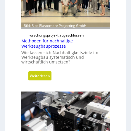
k
z
y
l
i
Bild: Rico Elastomere Projecting GmbH
n
Forschungsprojekt abgeschlossen
d
Methoden für nachhaltige
e
Werkzeugbauprozesse
r
Wie lassen sich Nachhaltigkeitsziele im
i
Werkzeugbau systematisch und
n
wirtschaftlich umsetzen?
g
r
:
Weiterlesen
ö
M
ß
e
e
t
r
h
e
o
n
d
D
e
i
n
m
f