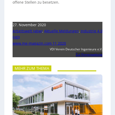
offene Stellen zu besetzen.
27. November 2020
Arbeitswelt (abw)
,
Aktuelle Meldungen
,
Industrie 4.0
(I40)
www.me-magazin.com 11 2020
VDI Verein Deutscher Ingenieure e.V.
Zur Firmenwebsite
MEHR ZUM THEMA