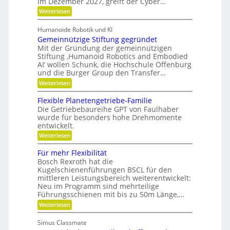
im Dezember 2027, greift der Cyber…
S
l
u
b
s
e
t
:
Weiterlesen
o
r
n
g
e
Z
s
s
a
r
w
l
o
Humanoide Robotik und KI
g
e
n
r
e
Gemeinnützige Stiftung gegründet
e
i
c
e
n
i
F
Mit der Gründung der gemeinnützigen
n
h
e
r
Stiftung ‚Humanoid Robotics and Embodied
c
f
r
i
e
AI‘ wollen Schunk, die Hochschule Offenburg
ü
h
a
s
und die Burger Group den Transfer…
r
t
t
R
i
:
e
Weiterlesen
o
o
G
n
b
n
e
,
Flexible Planetengetriebe-Familie
o
m
e
Die Getriebebaureihe GPT von Faulhaber
t
e
i
e
wurde für besonders hohe Drehmomente
i
n
r
entwickelt.
n
e
g
n
V
:
Weiterlesen
r
ü
e
F
e
t
r
l
i
Für mehr Flexibilität
z
a
e
f
Bosch Rexroth hat die
i
n
x
e
g
Kugelschienenführungen BSCL für den
t
i
r
e
w
mittleren Leistungsbereich weiterentwickelt:
b
S
o
Neu im Programm sind mehrteilige
l
t
r
e
Führungsschienen mit bis zu 50m Länge,…
i
t
P
:
Weiterlesen
f
u
l
F
t
n
a
ü
u
g
n
Simus Classmate
r
n
e