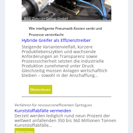
e
ü
n
r
s
Bild: Zimmer Group GmbH
n
i
a
Wie intelligente Pneumatik Kosten senkt und
o
c
Prozesse vereinfacht
n
h
Hybride Greifer als Effizienztreiber
e
h
Steigende Variantenvielfalt, kürzere
n
a
Produktlebenszyklen und wachsende
Anforderungen an Transparenz sowie
l
Prozesssicherheit setzten die industrielle
t
Produktion zunehmend unter Druck.
i
Gleichzeitig müssen Anlagen wirtschaftlich
g
bleiben – sowohl in der Anschaffung…
e
W
:
Weiterlesen
e
H
r
y
Verfahren für ressourceneffizienten Spritzguss
k
b
Kunststoffabfälle vermeiden
z
r
Derzeit werden lediglich rund neun Prozent der
e
weltweit anfallenden 350 bis 360 Millionen Tonnen
i
u
Kunststoffabfälle…
d
g
:
Weiterlesen
e