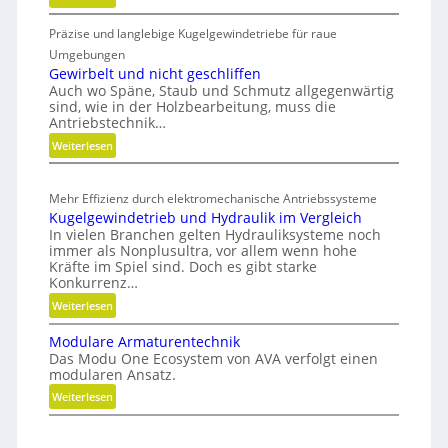
b
K
G
Präzise und langlebige Kugelgewindetriebe für raue
u
a
r
n
Umgebungen
u
e
s
Gewirbelt und nicht geschliffen
p
i
Auch wo Späne, Staub und Schmutz allgegenwärtig
t
r
f
sind, wie in der Holzbearbeitung, muss die
s
o
Antriebstechnik…
e
t
z
:
Weiterlesen
r
o
e
G
f
a
s
e
f
l
Mehr Effizienz durch elektromechanische Antriebssysteme
w
s
a
s
Kugelgewindetrieb und Hydraulik im Vergleich
i
b
e
E
In vielen Branchen gelten Hydrauliksysteme noch
r
f
immer als Nonplusultra, vor allem wenn hohe
ff
b
ä
Kräfte im Spiel sind. Doch es gibt starke
i
e
l
Konkurrenz…
z
l
l
:
Weiterlesen
i
t
e
K
u
e
v
Modulare Armaturentechnik
u
n
n
e
Das Modu One Ecosystem von AVA verfolgt einen
g
d
modularen Ansatz.
r
z
e
n
m
:
Weiterlesen
t
l
i
e
M
r
g
c
i
o
e
e