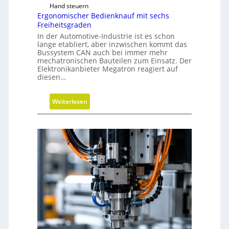
Hand steuern
Ergonomischer Bedienknauf mit sechs
Freiheitsgraden
In der Automotive-Industrie ist es schon
lange etabliert, aber inzwischen kommt das
Bussystem CAN auch bei immer mehr
mechatronischen Bauteilen zum Einsatz. Der
Elektronikanbieter Megatron reagiert auf
diesen…
:
Weiterlesen
E
r
g
o
n
o
m
i
s
c
h