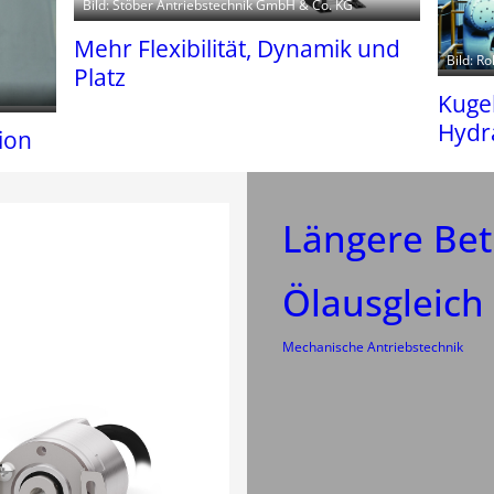
Bild: Stöber Antriebstechnik GmbH & Co. KG
Mehr Flexibilität, Dynamik und
Bild: R
Platz
Kuge
Hydra
sion
Längere Bet
Ölausgleich
Mechanische Antriebstechnik