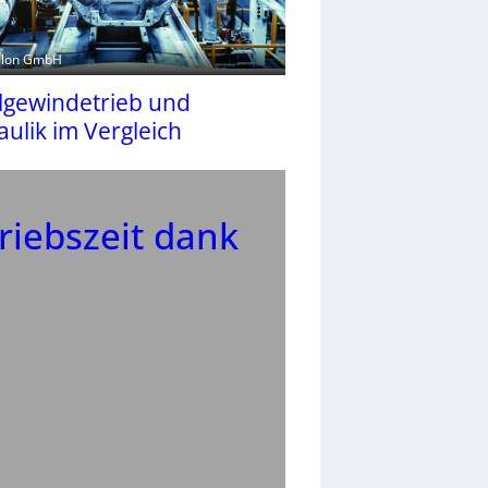
ollon GmbH
lgewindetrieb und
ulik im Vergleich
riebszeit dank