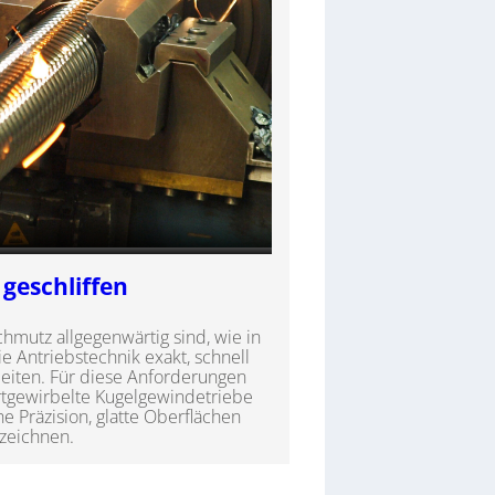
 geschliffen
mutz allgegenwärtig sind, wie in
e Antriebstechnik exakt, schnell
beiten. Für diese Anforderungen
rtgewirbelte Kugelgewindetriebe
he Präzision, glatte Oberflächen
zeichnen.