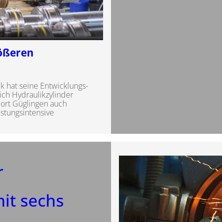
rößeren
 hat seine Entwicklungs-
ch Hydraulikzylinder
dort Güglingen auch
istungsintensive
r
it sechs