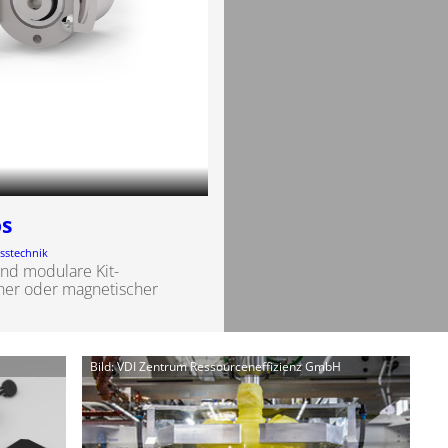
os
sstechnik
und modulare Kit-
her oder magnetischer
Bild: VDI Zentrum Ressourceneffizienz GmbH