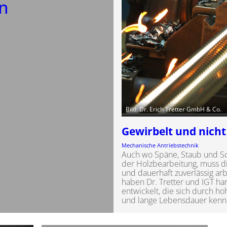
en
Bild: Dr. Erich Tretter GmbH & Co.
Gewirbelt und nicht
Mechanische Antriebstechnik
Auch wo Späne, Staub und Sch
der Holzbearbeitung, muss di
und dauerhaft zuverlässig ar
haben Dr. Tretter und IGT ha
entwickelt, die sich durch ho
und lange Lebensdauer kenn