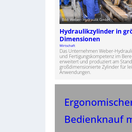
Bild: Weber- Hydraulik GmbH
Hydraulikzylinder in g
Dimensionen
Wirtschaft
Das Unternehmen Weber-Hydraulik
und Fertigungskompetenz im Berei
erweitert und produziert am Stan
großdimensionierte Zylinder für le
Anwendungen.
Ergonomische
Bedienknauf m