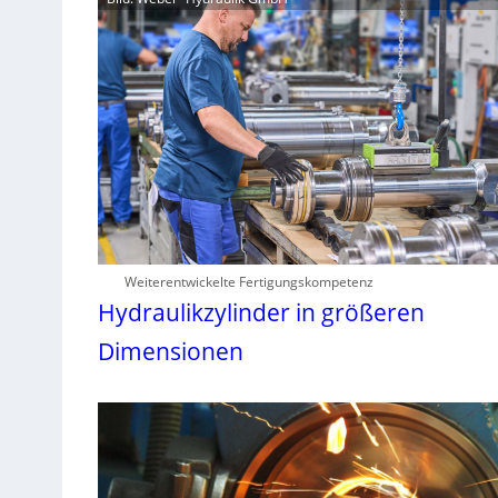
Weiterentwickelte Fertigungskompetenz
Hydraulikzylinder in größeren
Dimensionen