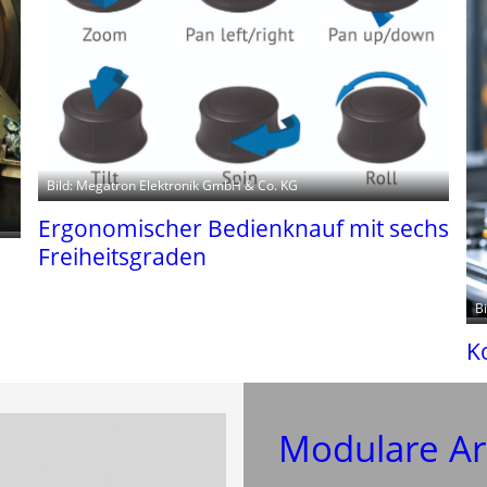
Bild: Megatron Elektronik GmbH & Co. KG
Ergonomischer Bedienknauf mit sechs
Freiheitsgraden
B
K
Modulare Ar