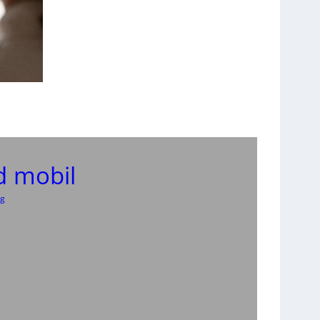
d mobil
ng