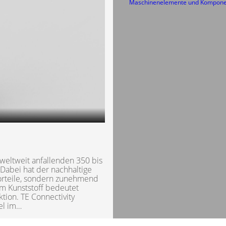
Maschinenelemente und Kompon
weltweit anfallenden 350 bis
 Dabei hat der nachhaltige
Vorteile, sondern zunehmend
mm Kunststoff bedeutet
tion. TE Connectivity
el im…