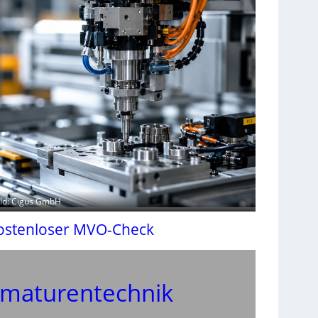
ild: Cigus GmbH
ostenloser MVO-Check
maturentechnik