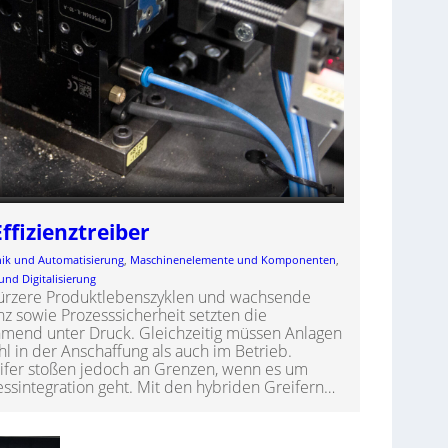
Effizienztreiber
nik und Automatisierung
, 
Maschinenelemente und Komponenten
, 
und Digitalisierung
 kürzere Produktlebenszyklen und wachsende
 sowie Prozesssicherheit setzten die
ehmend unter Druck. Gleichzeitig müssen Anlagen
hl in der Anschaffung als auch im Betrieb.
ifer stoßen jedoch an Grenzen, wenn es um
ssintegration geht. Mit den hybriden Greifern…