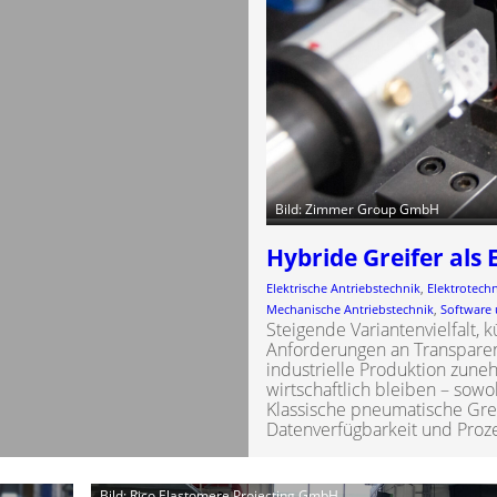
Bild: Zimmer Group GmbH
Hybride Greifer als 
Elektrische Antriebstechnik
, 
Elektrotech
Mechanische Antriebstechnik
, 
Software 
Steigende Variantenvielfalt,
Anforderungen an Transparenz
industrielle Produktion zun
wirtschaftlich bleiben – sowo
Klassische pneumatische Gre
Datenverfügbarkeit und Proze
Bild: Rico Elastomere Projecting GmbH