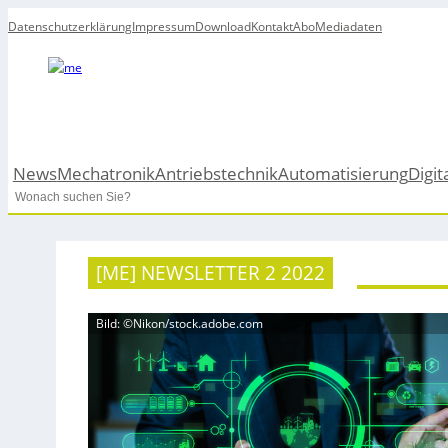
Datenschutzerklärung
Impressum
Download
Kontakt
Abo
Mediadaten
News
Mechatronik
Antriebstechnik
Automatisierung
Digit
Search
[ME] NEWSLETTER 2 2022
Bild: ©Nikon/stock.adobe.com