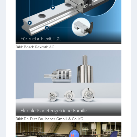
g
l
e
i
c
h
Für mehr Flexibilität
Bild: Bosch Rexroth AG
Flexible Planetengetriebe-Familie
Bild: Dr. Fritz Faulhaber GmbH & Co. KG