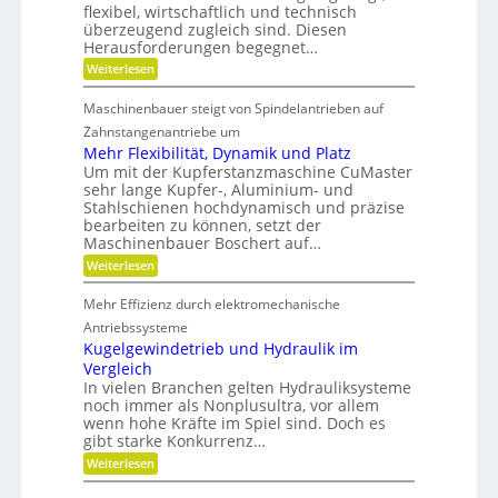
i
t
flexibel, wirtschaftlich und technisch
u
a
t
s
n
überzeugend zugleich sind. Diesen
d
d
t
d
Herausforderungen begegnet…
a
o
g
e
n
:
f
Weiterlesen
e
n
k
M
f
t
Ö
e
b
r
Maschinenbauer steigt von Spindelantrieben auf
l
h
r
i
a
r
Zahnstangenantriebe um
a
e
u
S
n
b
Mehr Flexibilität, Dynamik und Platz
s
t
c
e
Um mit der Kupferstanzmaschine CuMaster
g
e
h
l
sehr lange Kupfer-, Aluminium- und
l
i
e
o
e
Stahlschienen hochdynamisch und präzise
f
s
i
bearbeiten zu können, setzt der
i
c
g
Maschinenbauer Boschert auf…
h
k
:
Weiterlesen
e
M
i
e
t
Mehr Effizienz durch elektromechanische
h
u
r
Antriebssysteme
n
F
Kugelgewindetrieb und Hydraulik im
d
l
P
Vergleich
e
r
In vielen Branchen gelten Hydrauliksysteme
x
ä
noch immer als Nonplusultra, vor allem
i
z
b
wenn hohe Kräfte im Spiel sind. Doch es
i
i
gibt starke Konkurrenz…
s
l
i
:
Weiterlesen
i
o
K
t
n
u
ä