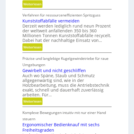
:
Weiterlesen
M
Verfahren für ressourceneffizienten Spritzguss
o
Kunststoffabfälle vermeiden
d
Derzeit werden lediglich rund neun Prozent
u
der weltweit anfallenden 350 bis 360
l
Millionen Tonnen Kunststoffabfälle recycelt.
a
Dabei hat der nachhaltige Einsatz von…
r
:
Weiterlesen
e
K
A
Präzise und langlebige Kugelgewindetriebe für raue
u
r
n
Umgebungen
m
s
Gewirbelt und nicht geschliffen
a
Auch wo Späne, Staub und Schmutz
t
t
allgegenwärtig sind, wie in der
s
u
Holzbearbeitung, muss die Antriebstechnik
t
r
exakt, schnell und dauerhaft zuverlässig
o
arbeiten. Für…
e
f
n
:
Weiterlesen
f
t
G
a
e
Komplexe Bewegungen intuitiv mit nur einer Hand
e
b
c
w
steuern
f
h
i
Ergonomischer Bedienknauf mit sechs
ä
n
Freiheitsgraden
r
l