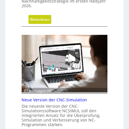
Nachhaltigkeitsstrategie im ersten Halbjahr
r
2026.
G
e
:
Weiterlesen
s
F
c
o
h
r
ä
t
f
s
t
c
s
h
f
r
ü
i
h
t
r
t
u
Bild: Hexagon AB
e
n
b
g
Neue Version der CNC-Simulation
e
Die neueste Version der CNC-
i
Simulationssoftware NCSIMUL soll den
integrierten Ansatz für die Überprüfung,
N
Simulation und Verbesserung von NC-
a
Programmen stärken.
c