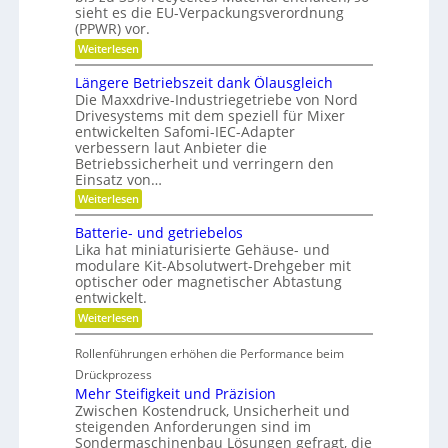
g
r
k
sieht es die EU-Verpackungsverordnung
e
i
n
(PPWR) vor.
n
d
a
a
-
:
Weiterlesen
u
K
K
u
p
u
r
Längere Betriebszeit dank Ölausgleich
f
o
g
e
Die Maxxdrive-Industriegetriebe von Nord
s
m
e
i
Drivesystems mit dem speziell für Mixer
i
l
s
i
t
l
entwickelten Safomi-IEC-Adapter
l
t
i
a
verbessern laut Anbieter die
a
o
g
s
u
Betriebssicherheit und verringern den
n
e
f
e
Einsatz von…
i
r
w
c
:
e
Weiterlesen
i
L
r
h
r
ä
e
t
Batterie- und getriebelos
s
n
n
s
Lika hat miniaturisierte Gehäuse- und
F
g
c
modulare Kit-Absolutwert-Drehgeber mit
e
r
h
optischer oder magnetischer Abtastung
r
a
e
entwickelt.
e
f
i
B
t
:
Weiterlesen
e
i
h
B
t
n
a
e
r
Rollenführungen erhöhen die Performance beim
d
t
i
i
e
t
Drückprozess
e
r
t
e
Mehr Steifigkeit und Präzision
b
K
r
s
s
Zwischen Kostendruck, Unsicherheit und
u
i
z
g
steigenden Anforderungen sind im
n
e
e
s
Sondermaschinenbau Lösungen gefragt, die
-
r