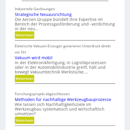
c
m
Industrielle Gaslösungen
h
a
Strategische Neuausrichtung
u
r
Die Aerzen Gruppe bündelt ihre Expertise im
n
Bereich der Prozessgasförderung und -verdichtung
t
g
in der neu…
S
f
:
Weiterlesen
o
ü
S
u
r
Elektrische Vakuum-Erzeuger generieren Unterdruck direkt
t
r
r
D
vor Ort
c
a
Vakuum wird mobil
i
i
In der Elektronikfertigung, in Logistikprozessen
t
g
n
oder in der Automobilindustrie greift, hält und
e
i
bewegt Vakuumtechnik Werkstücke.…
g
g
t
:
Weiterlesen
v
i
a
V
s
e
l
a
c
r
Forschungsprojekt abgeschlossen
T
k
h
b
Methoden für nachhaltige Werkzeugbauprozesse
u
w
e
i
Wie lassen sich Nachhaltigkeitsziele im
u
i
N
Werkzeugbau systematisch und wirtschaftlich
n
m
e
n
umsetzen?
d
w
u
s
:
Weiterlesen
e
i
a
M
t
r
u