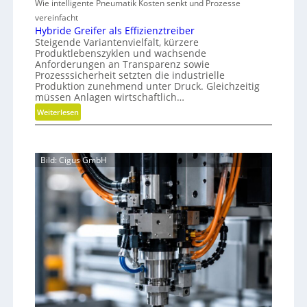
Wie intelligente Pneumatik Kosten senkt und Prozesse
e
d
s
t
vereinfacht
m
r
h
Hybride Greifer als Effizienztreiber
o
i
Steigende Variantenvielfalt, kürzere
o
b
c
Produktlebenszyklen und wachsende
d
i
h
Anforderungen an Transparenz sowie
e
l
Prozesssicherheit setzten die industrielle
t
n
Produktion zunehmend unter Druck. Gleichzeitig
u
f
müssen Anlagen wirtschaftlich…
n
ü
:
Weiterlesen
g
r
H
n
y
a
b
c
Bild: Cigus GmbH
r
h
i
h
d
a
e
l
G
t
r
i
e
g
i
e
f
W
e
e
r
r
a