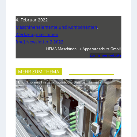
4. Februar 2022
Maschinenelemente und Komponenten
,
Werkzeugmaschinen
[me] Newsletter 2 2022
HEMA Maschinen- u. Apparateschutz GmbH
Zur Firmenwebsite
MEHR ZUM THEMA
Bild: Thomas Franz, Photostudio Blesius, Hameln