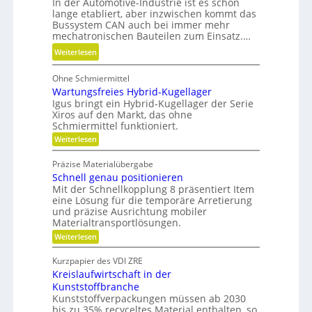
i
In der Automotive-Industrie ist es schon
b
l
lange etabliert, aber inzwischen kommt das
k
e
e
Bussystem CAN auch bei immer mehr
l
mechatronischen Bauteilen zum Einsatz.…
v
t
e
:
Weiterlesen
u
r
E
n
m
Ohne Schmiermittel
r
d
e
Wartungsfreies Hybrid-Kugellager
g
n
i
Igus bringt ein Hybrid-Kugellager der Serie
o
i
Xiros auf den Markt, das ohne
d
n
c
Schmiermittel funktioniert.
e
o
h
:
Weiterlesen
n
m
W
t
i
a
g
Präzise Materialübergabe
r
s
e
Schnell genau positionieren
t
c
u
Mit der Schnellkopplung 8 präsentiert Item
s
h
n
eine Lösung für die temporäre Arretierung
c
g
e
und präzise Ausrichtung mobiler
h
s
Materialtransportlösungen.
r
f
l
:
r
Weiterlesen
B
i
S
e
e
f
c
i
Kurzpapier des VDI ZRE
d
h
e
f
Kreislaufwirtschaft in der
n
s
i
e
e
H
Kunststoffbranche
e
n
l
y
Kunststoffverpackungen müssen ab 2030
n
l
b
bis zu 35% recyceltes Material enthalten, so