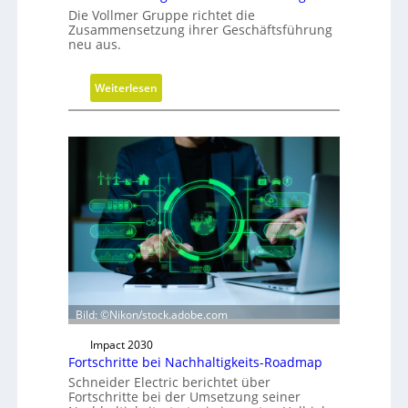
Die Vollmer Gruppe richtet die
Zusammensetzung ihrer Geschäftsführung
neu aus.
:
Weiterlesen
N
e
u
a
u
s
r
i
c
h
t
Bild: ©Nikon/stock.adobe.com
u
n
Impact 2030
g
Fortschritte bei Nachhaltigkeits-Roadmap
d
Schneider Electric berichtet über
e
Fortschritte bei der Umsetzung seiner