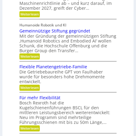
a
R
Maschinenrichtlinie ab – und kurz darauf, im
e
-
f
o
u
Dezember 2027, greift der Cyber…
S
l
u
b
s
e
t
:
Weiterlesen
o
r
n
g
e
Z
s
s
a
r
w
l
o
Humanoide Robotik und KI
g
e
n
r
e
Gemeinnützige Stiftung gegründet
e
i
c
e
n
i
F
Mit der Gründung der gemeinnützigen Stiftung
n
h
e
r
‚Humanoid Robotics and Embodied AI‘ wollen
c
f
r
i
e
Schunk, die Hochschule Offenburg und die
ü
h
a
s
Burger Group den Transfer…
r
t
t
R
i
:
e
Weiterlesen
o
o
G
n
b
n
e
,
Flexible Planetengetriebe-Familie
o
m
e
Die Getriebebaureihe GPT von Faulhaber
t
e
i
e
wurde für besonders hohe Drehmomente
i
n
r
entwickelt.
n
e
g
n
V
:
Weiterlesen
r
ü
e
F
e
t
r
l
i
Für mehr Flexibilität
z
a
e
f
Bosch Rexroth hat die
i
n
x
e
g
Kugelschienenführungen BSCL für den
t
i
r
e
w
mittleren Leistungsbereich weiterentwickelt:
b
S
o
Neu im Programm sind mehrteilige
l
t
r
e
Führungsschienen mit bis zu 50m Länge,…
i
t
P
:
Weiterlesen
f
u
l
F
t
n
a