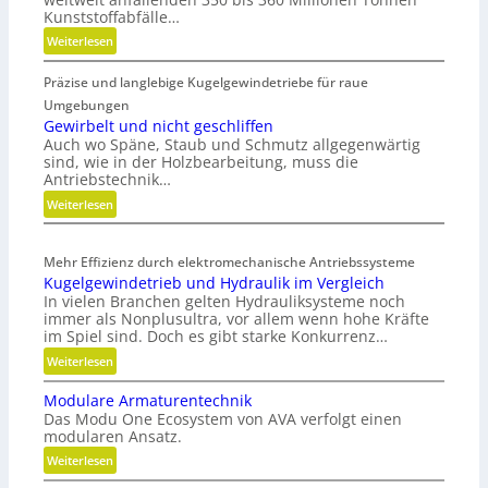
Kunststoffabfälle…
:
Weiterlesen
K
Präzise und langlebige Kugelgewindetriebe für raue
u
n
Umgebungen
s
Gewirbelt und nicht geschliffen
Auch wo Späne, Staub und Schmutz allgegenwärtig
t
sind, wie in der Holzbearbeitung, muss die
s
Antriebstechnik…
t
:
Weiterlesen
o
G
f
e
f
Mehr Effizienz durch elektromechanische Antriebssysteme
w
a
Kugelgewindetrieb und Hydraulik im Vergleich
i
b
In vielen Branchen gelten Hydrauliksysteme noch
r
f
immer als Nonplusultra, vor allem wenn hohe Kräfte
b
ä
im Spiel sind. Doch es gibt starke Konkurrenz…
e
l
:
Weiterlesen
l
l
K
t
e
Modulare Armaturentechnik
u
u
v
Das Modu One Ecosystem von AVA verfolgt einen
g
n
e
modularen Ansatz.
e
d
r
:
Weiterlesen
l
n
m
M
g