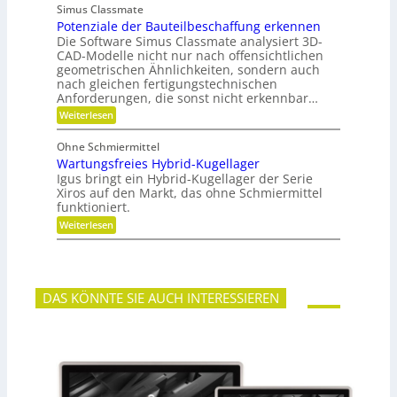
ü
u
g
n
Simus Classmate
r
n
e
Potenziale der Bauteilbeschaffung erkennen
m
g
t
e
Die Software Simus Classmate analysiert 3D-
g
e
h
e
CAD-Modelle nicht nur nach offensichtlichen
n
r
g
geometrischen Ähnlichkeiten, sondern auch
g
F
r
e
nach gleichen fertigungstechnischen
l
ü
t
Anforderungen, die sonst nicht erkennbar…
e
n
r
x
d
:
Weiterlesen
i
i
e
P
e
b
t
o
b
Ohne Schmiermittel
i
t
e
Wartungsfreies Hybrid-Kugellager
l
e
-
i
n
Igus bringt ein Hybrid-Kugellager der Serie
F
t
z
Xiros auf den Markt, das ohne Schmiermittel
a
ä
i
m
funktioniert.
t
a
i
:
Weiterlesen
l
l
W
e
i
a
d
e
r
e
t
r
u
B
DAS KÖNNTE SIE AUCH INTERESSIEREN
n
a
g
u
s
t
f
e
r
i
e
l
i
b
e
e