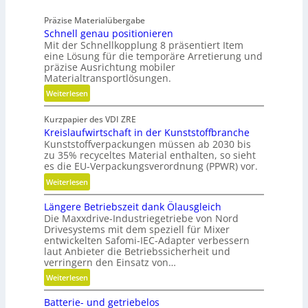
i
e
m
Präzise Materialübergabe
h
V
Schnell genau positionieren
r
e
Mit der Schnellkopplung 8 präsentiert Item
F
eine Lösung für die temporäre Arretierung und
r
l
präzise Ausrichtung mobiler
g
e
Materialtransportlösungen.
l
x
:
Weiterlesen
e
i
S
i
b
Kurzpapier des VDI ZRE
c
c
i
Kreislaufwirtschaft in der Kunststoffbranche
h
h
l
Kunststoffverpackungen müssen ab 2030 bis
n
i
zu 35% recyceltes Material enthalten, so sieht
e
es die EU-Verpackungsverordnung (PPWR) vor.
t
l
ä
:
Weiterlesen
l
t
K
g
,
Längere Betriebszeit dank Ölausgleich
r
e
Die Maxxdrive-Industriegetriebe von Nord
D
e
n
Drivesystems mit dem speziell für Mixer
y
i
a
entwickelten Safomi-IEC-Adapter verbessern
n
s
u
laut Anbieter die Betriebssicherheit und
a
l
verringern den Einsatz von…
p
m
a
o
:
Weiterlesen
i
u
s
L
k
f
Batterie- und getriebelos
i
ä