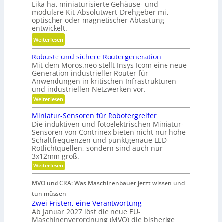
u
w
Lika hat miniaturisierte Gehäuse- und
t
n
n
modulare Kit-Absolutwert-Drehgeber mit
i
i
g
optischer oder magnetischer Abtastung
d
r
o
e
entwickelt.
P
t
n
r
l
:
Weiterlesen
s
i
e
a
B
c
e
B
Robuste und sichere Routergeneration
t
a
h
r
e
Mit dem Moros.neo stellt Insys Icom eine neue
z
t
a
e
t
Generation industrieller Router für
t
f
Anwendungen in kritischen Infrastrukturen
n
r
e
t
und industriellen Netzwerken vor.
i
r
i
:
Weiterlesen
e
i
R
n
b
o
e
Miniatur-Sensoren für Robotergreifer
d
s
b
Die induktiven und fotoelektrischen Miniatur-
-
e
u
z
Sensoren von Contrinex bieten nicht nur hohe
u
s
r
e
Schaltfrequenzen und punktgenaue LED-
t
n
K
Rotlichtquellen, sondern sind auch nur
e
i
d
u
u
3x12mm groß.
t
n
g
n
:
Weiterlesen
d
d
e
M
s
s
a
i
t
t
i
MVO und CRA: Was Maschinenbauer jetzt wissen und
n
n
c
r
s
i
tun müssen
k
h
i
a
t
Zwei Fristen, eine Verantwortung
e
Ö
t
e
r
o
Ab Januar 2027 löst die neue EU-
l
u
e
b
Maschinenverordnung (MVO) die bisherige
f
r