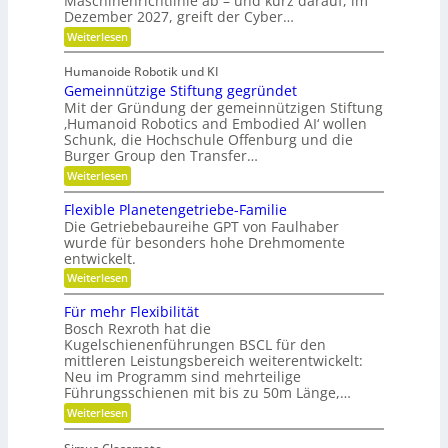
Maschinenrichtlinie ab – und kurz darauf, im
-
f
o
u
Dezember 2027, greift der Cyber…
S
l
u
b
s
e
t
:
Weiterlesen
o
r
n
g
e
Z
s
s
a
r
w
l
o
Humanoide Robotik und KI
g
e
n
r
e
Gemeinnützige Stiftung gegründet
e
i
c
e
n
i
F
Mit der Gründung der gemeinnützigen Stiftung
n
h
e
r
‚Humanoid Robotics and Embodied AI‘ wollen
c
f
r
i
e
Schunk, die Hochschule Offenburg und die
ü
h
a
s
Burger Group den Transfer…
r
t
t
R
i
:
e
Weiterlesen
o
o
G
n
b
n
e
,
Flexible Planetengetriebe-Familie
o
m
e
Die Getriebebaureihe GPT von Faulhaber
t
e
i
e
wurde für besonders hohe Drehmomente
i
n
r
entwickelt.
n
e
g
n
V
:
Weiterlesen
r
ü
e
F
e
t
r
l
i
Für mehr Flexibilität
z
a
e
f
Bosch Rexroth hat die
i
n
x
e
g
Kugelschienenführungen BSCL für den
t
i
r
e
w
mittleren Leistungsbereich weiterentwickelt:
b
S
o
Neu im Programm sind mehrteilige
l
t
r
e
Führungsschienen mit bis zu 50m Länge,…
i
t
P
:
Weiterlesen
f
u
l
F
t
n
a
ü
u
g
n