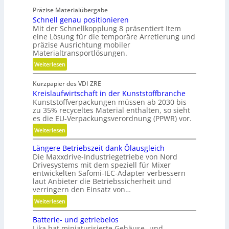
m
Präzise Materialübergabe
V
Schnell genau positionieren
e
Mit der Schnellkopplung 8 präsentiert Item
r
eine Lösung für die temporäre Arretierung und
g
präzise Ausrichtung mobiler
Materialtransportlösungen.
l
e
:
Weiterlesen
i
S
c
Kurzpapier des VDI ZRE
c
h
Kreislaufwirtschaft in der Kunststoffbranche
h
Kunststoffverpackungen müssen ab 2030 bis
n
zu 35% recyceltes Material enthalten, so sieht
e
es die EU-Verpackungsverordnung (PPWR) vor.
l
:
Weiterlesen
l
K
g
Längere Betriebszeit dank Ölausgleich
r
e
Die Maxxdrive-Industriegetriebe von Nord
e
n
Drivesystems mit dem speziell für Mixer
i
a
entwickelten Safomi-IEC-Adapter verbessern
s
u
laut Anbieter die Betriebssicherheit und
l
verringern den Einsatz von…
p
a
o
:
Weiterlesen
u
s
L
f
Batterie- und getriebelos
i
ä
w
Lika hat miniaturisierte Gehäuse- und
t