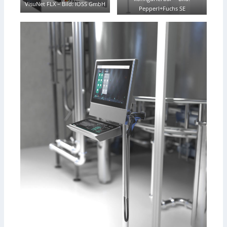
VisuNet FLX
–
Bild: IOSS GmbH
Pepperl+Fuchs SE