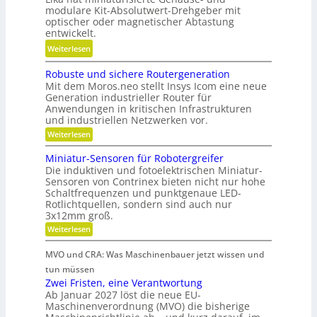
n
modulare Kit-Absolutwert-Drehgeber mit
i
i
g
optischer oder magnetischer Abtastung
r
o
e
entwickelt.
t
n
r
:
Weiterlesen
s
i
e
B
c
e
B
Robuste und sichere Routergeneration
a
h
r
e
Mit dem Moros.neo stellt Insys Icom eine neue
t
a
e
t
Generation industrieller Router für
t
f
Anwendungen in kritischen Infrastrukturen
n
r
e
t
und industriellen Netzwerken vor.
i
r
i
:
Weiterlesen
e
i
R
n
b
o
e
Miniatur-Sensoren für Robotergreifer
d
s
b
Die induktiven und fotoelektrischen Miniatur-
-
e
u
z
Sensoren von Contrinex bieten nicht nur hohe
u
s
r
e
Schaltfrequenzen und punktgenaue LED-
t
n
K
Rotlichtquellen, sondern sind auch nur
e
i
d
u
u
3x12mm groß.
t
n
g
n
:
Weiterlesen
d
d
e
M
s
s
a
i
t
t
i
MVO und CRA: Was Maschinenbauer jetzt wissen und
n
n
c
r
s
i
tun müssen
k
h
i
a
t
Zwei Fristen, eine Verantwortung
e
Ö
t
e
r
o
Ab Januar 2027 löst die neue EU-
l
u
e
b
Maschinenverordnung (MVO) die bisherige
f
r
a
R
e