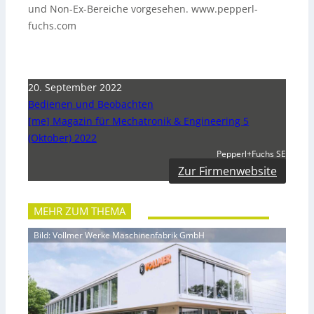
und Non-Ex-Bereiche vorgesehen. www.pepperl-
fuchs.com
20. September 2022
Bedienen und Beobachten
[me] Magazin für Mechatronik & Engineering 5
(Oktober) 2022
Pepperl+Fuchs SE
Zur Firmenwebsite
MEHR ZUM THEMA
Bild: Vollmer Werke Maschinenfabrik GmbH