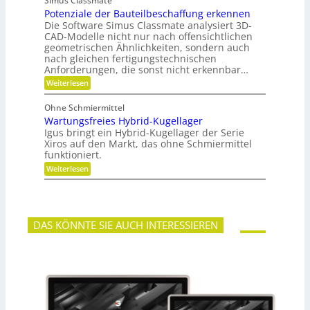
Simus Classmate
r
n
e
Potenziale der Bauteilbeschaffung erkennen
m
g
t
e
Die Software Simus Classmate analysiert 3D-
g
e
h
e
CAD-Modelle nicht nur nach offensichtlichen
n
r
g
geometrischen Ähnlichkeiten, sondern auch
g
F
r
e
nach gleichen fertigungstechnischen
l
ü
t
Anforderungen, die sonst nicht erkennbar…
e
n
r
x
d
:
Weiterlesen
i
i
e
P
e
b
t
o
b
Ohne Schmiermittel
i
t
e
Wartungsfreies Hybrid-Kugellager
l
e
-
i
n
Igus bringt ein Hybrid-Kugellager der Serie
F
t
z
Xiros auf den Markt, das ohne Schmiermittel
a
ä
i
m
funktioniert.
t
a
i
:
Weiterlesen
l
l
W
e
i
a
d
e
r
e
t
r
u
B
DAS KÖNNTE SIE AUCH INTERESSIEREN
n
a
g
u
s
t
f
e
r
i
e
l
i
b
e
e
s
s