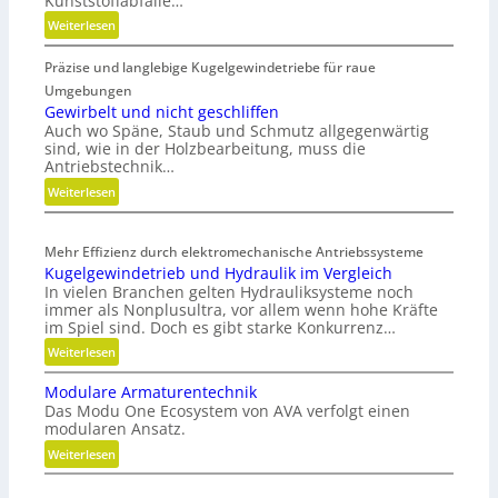
Kunststoffabfälle…
:
Weiterlesen
K
Präzise und langlebige Kugelgewindetriebe für raue
u
n
Umgebungen
s
Gewirbelt und nicht geschliffen
Auch wo Späne, Staub und Schmutz allgegenwärtig
t
sind, wie in der Holzbearbeitung, muss die
s
Antriebstechnik…
t
:
Weiterlesen
o
G
f
e
f
Mehr Effizienz durch elektromechanische Antriebssysteme
w
a
Kugelgewindetrieb und Hydraulik im Vergleich
i
b
In vielen Branchen gelten Hydrauliksysteme noch
r
f
immer als Nonplusultra, vor allem wenn hohe Kräfte
b
ä
im Spiel sind. Doch es gibt starke Konkurrenz…
e
l
:
Weiterlesen
l
l
K
t
e
Modulare Armaturentechnik
u
u
v
Das Modu One Ecosystem von AVA verfolgt einen
g
n
e
modularen Ansatz.
e
d
r
:
Weiterlesen
l
n
m
M
g
i
e
o