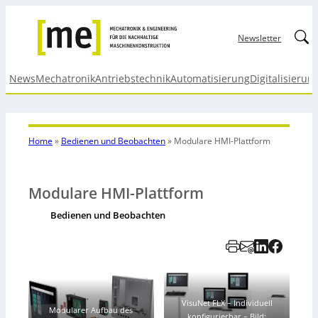
Linked
Newsletter
News
Mechatronik
Antriebstechnik
Automatisierung
Digitalisierun
Home
»
Bedienen und Beobachten
»
Modulare HMI-Plattform
Modulare HMI-Plattform
Bedienen und Beobachten
VisuNet FLX – Individuell
Modularer Aufbau des
konfigurierbar
–
Bild: