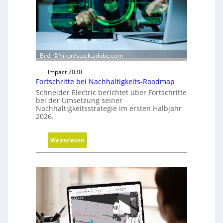
r
i
c
h
t
u
Bild: ©Nikon/stock.adobe.com
n
Impact 2030
g
Fortschritte bei Nachhaltigkeits-Roadmap
d
Schneider Electric berichtet über Fortschritte
e
bei der Umsetzung seiner
r
Nachhaltigkeitsstrategie im ersten Halbjahr
2026.
G
e
s
:
Weiterlesen
c
F
h
o
ä
r
f
t
t
s
s
c
f
h
ü