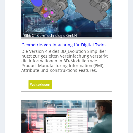
o
s
n
-
d
R
e
o
r
a
C
Bild: CT CoreTechnologie GmbH
d
N
m
Geometrie-Vereinfachung für Digital Twins
C
a
Die Version 4.9 des 3D_Evolution Simplifier
-
p
nutzt zur gezielten Vereinfachung verstärkt
S
die Informationen in 3D-Modellen wie
Product Manufacturing Information (PMI),
i
Attribute und Konstruktions-Features.
m
u
:
Weiterlesen
l
G
a
e
t
o
i
m
o
e
n
t
r