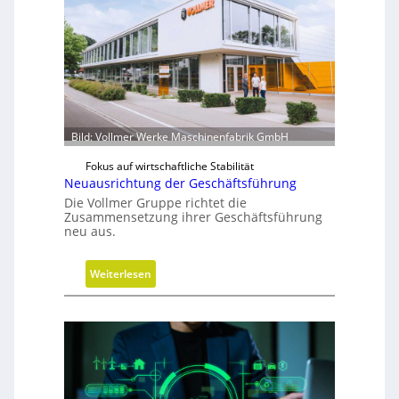
Bild: Vollmer Werke Maschinenfabrik GmbH
Fokus auf wirtschaftliche Stabilität
Neuausrichtung der Geschäftsführung
Die Vollmer Gruppe richtet die
Zusammensetzung ihrer Geschäftsführung
neu aus.
:
Weiterlesen
N
e
u
a
u
s