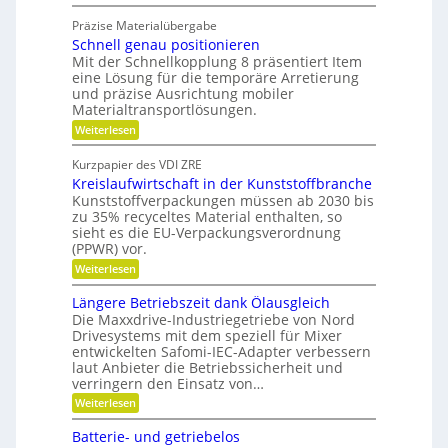
W
t
i
a
g
Präzise Materialübergabe
r
s
e
Schnell genau positionieren
t
c
u
Mit der Schnellkopplung 8 präsentiert Item
s
h
n
eine Lösung für die temporäre Arretierung
c
g
e
und präzise Ausrichtung mobiler
h
s
Materialtransportlösungen.
r
f
l
:
r
Weiterlesen
B
i
S
e
e
f
c
i
Kurzpapier des VDI ZRE
d
h
e
f
Kreislaufwirtschaft in der Kunststoffbranche
n
s
i
e
e
H
Kunststoffverpackungen müssen ab 2030 bis
e
n
l
y
zu 35% recyceltes Material enthalten, so
n
l
b
sieht es die EU-Verpackungsverordnung
g
r
k
(PPWR) vor.
e
i
n
:
n
Weiterlesen
d
a
K
a
-
r
u
K
Längere Betriebszeit dank Ölausgleich
u
e
p
u
Die Maxxdrive-Industriegetriebe von Nord
f
i
o
g
Drivesystems mit dem speziell für Mixer
s
s
m
e
entwickelten Safomi-IEC-Adapter verbessern
l
i
l
i
laut Anbieter die Betriebssicherheit und
a
t
l
t
u
i
a
verringern den Einsatz von…
f
o
g
s
:
Weiterlesen
w
n
e
e
L
i
i
r
ä
c
Batterie- und getriebelos
r
e
n