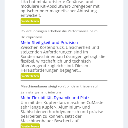
t
r
Lika hat miniaturisierte Gehäuse- und
h
g
s
e
modulare Kit-Absolutwert-Drehgeber mit
s
e
c
n
optischer oder magnetischer Abtastung
r
F
h
entwickelt.
e
a
r
B
f
:
Weiterlesen
e
e
t
B
t
i
i
a
r
Rollenführungen erhöhen die Performance beim
n
t
h
i
d
t
Drückprozess
e
e
e
e
Mehr Steifigkeit und Präzision
b
r
r
i
s
Zwischen Kostendruck, Unsicherheit und
K
i
t
z
steigenden Anforderungen sind im
u
e
e
s
Sondermaschinenbau Lösungen gefragt, die
n
-
i
s
flexibel, wirtschaftlich und technisch
u
g
t
t
n
überzeugend zugleich sind. Diesen
r
d
s
d
Herausforderungen begegnet…
a
a
t
g
n
:
Weiterlesen
o
e
d
k
M
f
t
e
Ö
e
f
r
Maschinenbauer steigt von Spindelantrieben auf
l
h
n
b
i
a
r
Zahnstangenantriebe um
r
e
u
S
a
b
Mehr Flexibilität, Dynamik und Platz
s
t
n
e
Um mit der Kupferstanzmaschine CuMaster
g
e
c
l
sehr lange Kupfer-, Aluminium- und
l
i
h
o
e
Stahlschienen hochdynamisch und präzise
f
e
s
i
bearbeiten zu können, setzt der
i
c
g
Maschinenbauer Boschert auf…
h
k
:
Weiterlesen
e