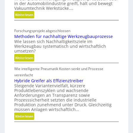
n
in der Automobilindustrie greift, hält und bewegt
e
i
Vakuumtechnik Werkstücke.…
g
g
t
:
Weiterlesen
v
i
a
V
s
e
l
a
c
r
T
Forschungsprojekt abgeschlossen
k
h
b
Methoden für nachhaltige Werkzeugbauprozesse
w
u
e
i
Wie lassen sich Nachhaltigkeitsziele im
i
u
N
Werkzeugbau systematisch und wirtschaftlich
n
m
n
e
umsetzen?
d
w
s
u
:
Weiterlesen
e
i
a
M
t
r
u
Wie intelligente Pneumatik Kosten senkt und Prozesse
e
d
s
t
vereinfacht
m
r
h
Hybride Greifer als Effizienztreiber
o
i
Steigende Variantenvielfalt, kürzere
o
b
c
Produktlebenszyklen und wachsende
d
i
h
Anforderungen an Transparenz sowie
e
l
Prozesssicherheit setzten die industrielle
t
n
Produktion zunehmend unter Druck. Gleichzeitig
u
f
müssen Anlagen wirtschaftlich…
n
ü
:
Weiterlesen
g
r
H
n
y
a
b