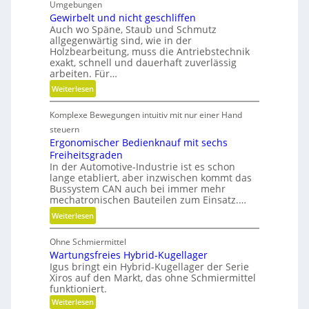
n
Umgebungen
m
s
Gewirbelt und nicht geschliffen
a
Auch wo Späne, Staub und Schmutz
t
t
allgegenwärtig sind, wie in der
s
u
Holzbearbeitung, muss die Antriebstechnik
t
r
exakt, schnell und dauerhaft zuverlässig
o
arbeiten. Für…
e
f
n
:
Weiterlesen
f
t
G
a
e
Komplexe Bewegungen intuitiv mit nur einer Hand
e
b
c
w
steuern
f
h
i
Ergonomischer Bedienknauf mit sechs
ä
n
Freiheitsgraden
r
l
i
In der Automotive-Industrie ist es schon
b
l
lange etabliert, aber inzwischen kommt das
k
e
e
Bussystem CAN auch bei immer mehr
l
mechatronischen Bauteilen zum Einsatz.…
v
t
e
:
Weiterlesen
u
r
E
n
m
Ohne Schmiermittel
r
d
e
Wartungsfreies Hybrid-Kugellager
g
n
i
Igus bringt ein Hybrid-Kugellager der Serie
o
i
Xiros auf den Markt, das ohne Schmiermittel
d
n
c
funktioniert.
e
o
h
:
Weiterlesen
n
m