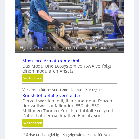
z
r
e
e
s
i
s
b
e
e
r
Hydraulikzylinder in größeren Dimensionen
Modulare Armaturentechnik
Das Modu One Ecosystem von AVA verfolgt
einen modularen Ansatz.
:
Weiterlesen
M
Verfahren für ressourceneffizienten Spritzguss
o
Kunststoffabfälle vermeiden
d
Derzeit werden lediglich rund neun Prozent
u
der weltweit anfallenden 350 bis 360
l
Millionen Tonnen Kunststoffabfälle recycelt.
a
Dabei hat der nachhaltige Einsatz von…
r
:
Weiterlesen
e
K
A
Präzise und langlebige Kugelgewindetriebe für raue
u
r