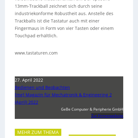
13mm-Trackball zeichnet sich durch seine
industriekonforme Robustheit aus. Anstelle des
Trackballs ist die Tastatur auch mit einer
Fingermaus in Form von vier Tasten oder einem
Touchpad erhältlich.
www.tastaturen.com
27. April 2022
Bedienen und Beobachten
[me] Magazin für Mechatronik & Engineering 2
(April) 2022
GeBe Computer & Peripherie GmbH
Zur Firmenwebsite
MEHR ZUM THEMA