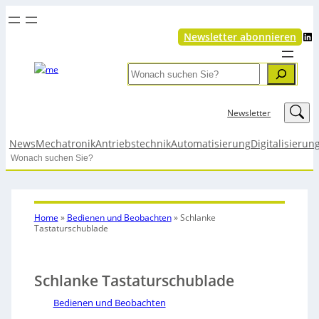
LinkedIn
Newsletter abonnieren
Search
LinkedIn
Newsletter
News
Mechatronik
Antriebstechnik
Automatisierung
Digitalisierun
Search
Home
»
Bedienen und Beobachten
»
Schlanke
Tastaturschublade
Schlanke Tastaturschublade
Bedienen und Beobachten