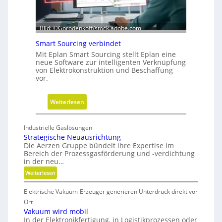
i
e
-
Bild: ©Gorodenkoff/stock.adobe.com
V
Smart Sourcing verbindet
e
r
Mit Eplan Smart Sourcing stellt Eplan eine
neue Software zur intelligenten Verknüpfung
e
von Elektrokonstruktion und Beschaffung
i
vor.
n
f
:
Weiterlesen
a
S
c
m
h
Industrielle Gaslösungen
a
Strategische Neuausrichtung
u
r
Die Aerzen Gruppe bündelt ihre Expertise im
n
Bereich der Prozessgasförderung und -verdichtung
t
g
in der neu…
S
f
:
Weiterlesen
o
ü
S
u
r
Elektrische Vakuum-Erzeuger generieren Unterdruck direkt vor
t
r
D
r
Ort
c
i
a
Vakuum wird mobil
i
In der Elektronikfertigung, in Logistikprozessen oder
t
g