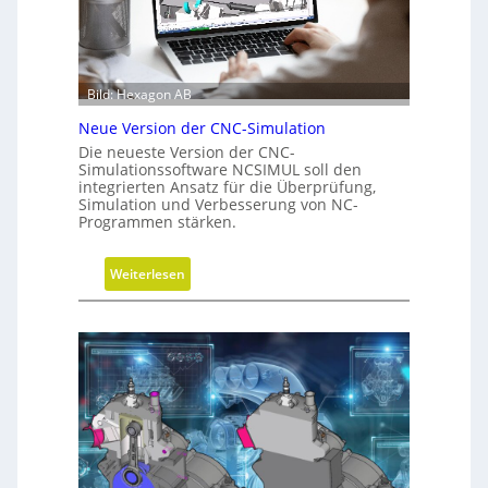
r
h
i
r
t
u
t
n
e
Bild: Hexagon AB
g
b
Neue Version der CNC-Simulation
e
Die neueste Version der CNC-
i
Simulationssoftware NCSIMUL soll den
N
integrierten Ansatz für die Überprüfung,
Simulation und Verbesserung von NC-
a
Programmen stärken.
c
h
:
Weiterlesen
h
N
a
e
l
u
t
e
i
V
g
e
k
r
e
s
i
i
t