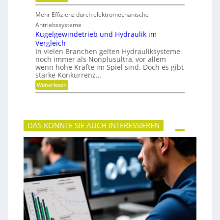
M
i
e
t
Mehr Effizienz durch elektromechanische
h
u
r
Antriebssysteme
n
F
Kugelgewindetrieb und Hydraulik im
d
l
P
Vergleich
e
r
In vielen Branchen gelten Hydrauliksysteme
x
ä
noch immer als Nonplusultra, vor allem
i
z
b
wenn hohe Kräfte im Spiel sind. Doch es gibt
i
i
starke Konkurrenz…
s
l
i
:
Weiterlesen
i
o
K
t
n
u
ä
g
t
e
,
l
D
DAS KÖNNTE SIE AUCH INTERESSIEREN
g
y
e
n
w
a
i
m
n
i
d
k
e
u
t
n
r
d
i
P
e
l
b
a
u
t
n
z