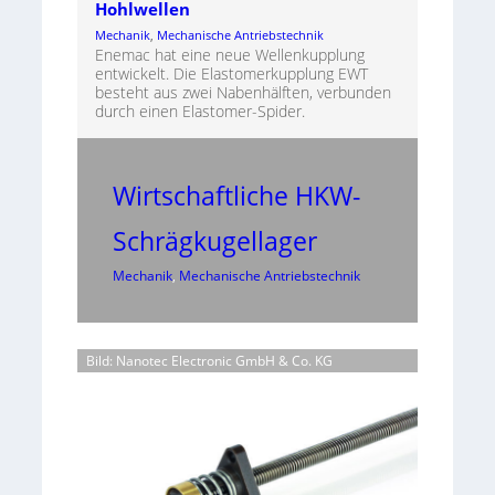
Hohlwellen
Mechanik
, 
Mechanische Antriebstechnik
Enemac hat eine neue Wellenkupplung
entwickelt. Die Elastomerkupplung EWT
besteht aus zwei Nabenhälften, verbunden
durch einen Elastomer-Spider.
Wirtschaftliche HKW-
Schrägkugellager
Mechanik
, 
Mechanische Antriebstechnik
Bild: Nanotec Electronic GmbH & Co. KG