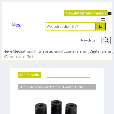
LinkedIn
Newsletter abonnieren
Search
LinkedIn
Newsletter
News
Mechatronik
Antriebstechnik
Automatisierung
Digitalisierun
Search
MECHANIK
Bild: ©Steph Stevens Photo / PTMotion GmbH