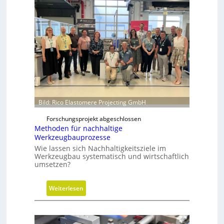
r
a
u
l
i
k
z
y
l
i
Bild: Rico Elastomere Projecting GmbH
n
Forschungsprojekt abgeschlossen
d
Methoden für nachhaltige
e
Werkzeugbauprozesse
r
Wie lassen sich Nachhaltigkeitsziele im
i
Werkzeugbau systematisch und wirtschaftlich
n
umsetzen?
g
r
:
Weiterlesen
ö
M
ß
e
e
t
r