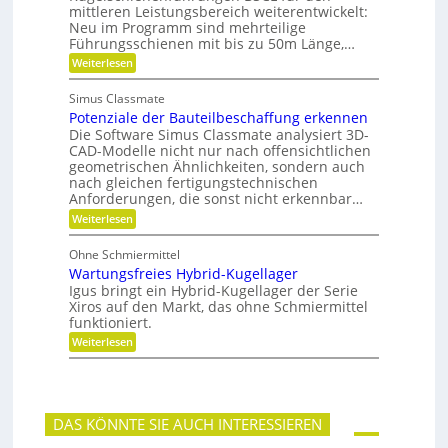
r
e
w
mittleren Leistungsbereich weiterentwickelt:
b
S
o
Neu im Programm sind mehrteilige
l
t
r
e
Führungsschienen mit bis zu 50m Länge,…
i
t
P
:
Weiterlesen
f
u
l
F
t
n
a
ü
u
g
n
Simus Classmate
r
n
e
Potenziale der Bauteilbeschaffung erkennen
m
g
t
e
Die Software Simus Classmate analysiert 3D-
g
e
h
e
CAD-Modelle nicht nur nach offensichtlichen
n
r
g
geometrischen Ähnlichkeiten, sondern auch
g
F
r
e
nach gleichen fertigungstechnischen
l
ü
t
Anforderungen, die sonst nicht erkennbar…
e
n
r
x
d
:
Weiterlesen
i
i
e
P
e
b
t
o
b
Ohne Schmiermittel
i
t
e
Wartungsfreies Hybrid-Kugellager
l
e
-
i
n
Igus bringt ein Hybrid-Kugellager der Serie
F
t
z
Xiros auf den Markt, das ohne Schmiermittel
a
ä
i
m
funktioniert.
t
a
i
:
Weiterlesen
l
l
W
e
i
a
d
e
r
e
t
r
u
B
DAS KÖNNTE SIE AUCH INTERESSIEREN
n
a
g
u