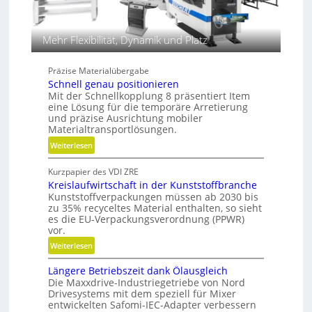
h
u
n
l
i
i
Mehr Flexibilität, Dynamik und Platz
k
k
i
Präzise Materialübergabe
m
Schnell genau positionieren
V
Mit der Schnellkopplung 8 präsentiert Item
e
eine Lösung für die temporäre Arretierung
r
und präzise Ausrichtung mobiler
g
Materialtransportlösungen.
l
:
Weiterlesen
e
S
i
Kurzpapier des VDI ZRE
c
c
Kreislaufwirtschaft in der Kunststoffbranche
h
h
Kunststoffverpackungen müssen ab 2030 bis
n
zu 35% recyceltes Material enthalten, so sieht
e
es die EU-Verpackungsverordnung (PPWR)
l
vor.
l
:
Weiterlesen
g
K
e
Längere Betriebszeit dank Ölausgleich
r
n
Die Maxxdrive-Industriegetriebe von Nord
e
a
Drivesystems mit dem speziell für Mixer
i
u
entwickelten Safomi-IEC-Adapter verbessern
s