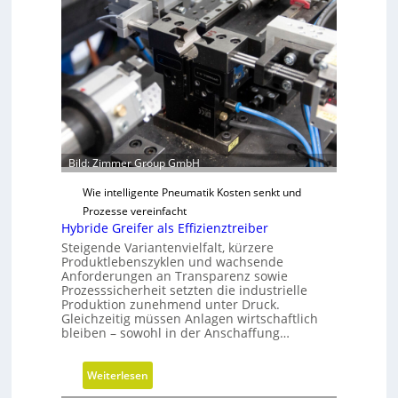
h
e
o
n
d
D
e
i
n
m
f
e
ü
n
r
s
n
Bild: Zimmer Group GmbH
i
a
o
Wie intelligente Pneumatik Kosten senkt und
c
n
Prozesse vereinfacht
h
e
Hybride Greifer als Effizienztreiber
h
n
Steigende Variantenvielfalt, kürzere
a
Produktlebenszyklen und wachsende
l
Anforderungen an Transparenz sowie
Prozesssicherheit setzten die industrielle
t
Produktion zunehmend unter Druck.
i
Gleichzeitig müssen Anlagen wirtschaftlich
g
bleiben – sowohl in der Anschaffung…
e
W
:
Weiterlesen
e
H