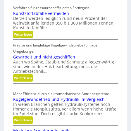
r
y
k
Verfahren für ressourceneffizienten Spritzguss
b
Kunststoffabfälle vermeiden
z
r
Derzeit werden lediglich rund neun Prozent der
e
weltweit anfallenden 350 bis 360 Millionen Tonnen
i
u
Kunststoffabfälle…
d
g
:
Weiterlesen
e
b
K
G
a
Präzise und langlebige Kugelgewindetriebe für raue
u
r
u
n
Umgebungen
e
s
p
Gewirbelt und nicht geschliffen
i
Auch wo Späne, Staub und Schmutz allgegenwärtig
t
r
f
sind, wie in der Holzbearbeitung, muss die
s
o
Antriebstechnik…
e
t
z
:
Weiterlesen
r
o
e
G
f
a
s
e
f
l
s
Mehr Effizienz durch elektromechanische Antriebssysteme
w
a
s
Kugelgewindetrieb und Hydraulik im Vergleich
e
i
b
E
In vielen Branchen gelten Hydrauliksysteme noch
r
f
immer als Nonplusultra, vor allem wenn hohe Kräfte
ff
b
ä
im Spiel sind. Doch es gibt starke Konkurrenz…
i
e
l
:
Weiterlesen
z
l
l
K
i
t
e
Modulare Armaturentechnik
u