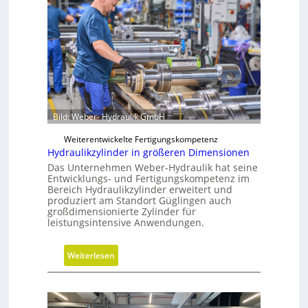
s
e
e
n
c
l
h
o
s
s
F
e
r
r
e
M
Bild: Weber- Hydraulik GmbH
i
V
h
Weiterentwickelte Fertigungskompetenz
O
e
Hydraulikzylinder in größeren Dimensionen
-
i
Das Unternehmen Weber-Hydraulik hat seine
C
t
Entwicklungs- und Fertigungskompetenz im
h
Bereich Hydraulikzylinder erweitert und
s
produziert am Standort Güglingen auch
e
g
großdimensionierte Zylinder für
c
r
leistungsintensive Anwendungen.
k
a
d
:
Weiterlesen
e
H
n
y
d