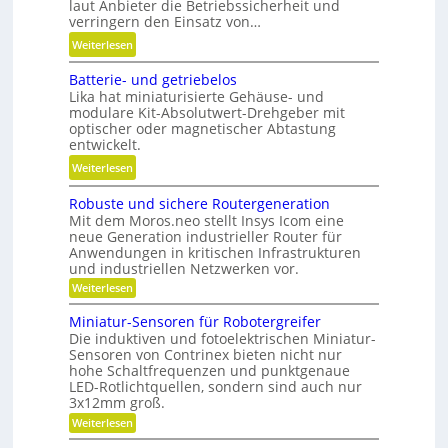
laut Anbieter die Betriebssicherheit und
p
l
verringern den Einsatz von…
o
a
:
Weiterlesen
s
u
L
i
f
Batterie- und getriebelos
ä
t
w
Lika hat miniaturisierte Gehäuse- und
n
i
modulare Kit-Absolutwert-Drehgeber mit
i
g
o
optischer oder magnetischer Abtastung
r
e
n
entwickelt.
t
r
i
:
Weiterlesen
s
e
e
B
c
B
r
Robuste und sichere Routergeneration
a
h
e
e
Mit dem Moros.neo stellt Insys Icom eine
t
a
t
neue Generation industrieller Router für
n
t
f
Anwendungen in kritischen Infrastrukturen
r
e
t
und industriellen Netzwerken vor.
i
r
i
:
Weiterlesen
e
i
R
n
b
o
e
Miniatur-Sensoren für Robotergreifer
d
s
b
Die induktiven und fotoelektrischen Miniatur-
-
e
u
z
Sensoren von Contrinex bieten nicht nur
u
s
r
e
hohe Schaltfrequenzen und punktgenaue
t
n
K
LED-Rotlichtquellen, sondern sind auch nur
e
i
d
u
u
3x12mm groß.
t
n
g
n
:
Weiterlesen
d
d
e
M
s
s
a