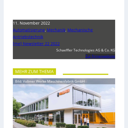
11. November 2022
Automatisierung
,
Mechanik
,
Mechanische
Antriebstechnik
[me] Newsletter 22 2022
Schaeffler Technologies AG & Co. KG
Zur Firmenwebsite
MEHR ZUM THEMA
Bild: Vollmer Werke Maschinenfabrik GmbH