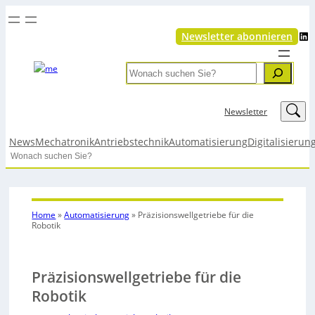
LinkedIn
Newsletter abonnieren
Search
LinkedIn
Newsletter
News
Mechatronik
Antriebstechnik
Automatisierung
Digitalisierun
Search
Home
»
Automatisierung
»
Präzisionswellgetriebe für die
Robotik
Präzisionswellgetriebe für die
Robotik