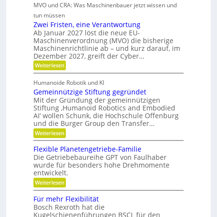
i
t
t
i
MVO und CRA: Was Maschinenbauer jetzt wissen und
n
n
c
r
s
i
tun müssen
k
h
i
a
t
Zwei Fristen, eine Verantwortung
e
Ö
t
e
r
o
Ab Januar 2027 löst die neue EU-
l
u
e
b
Maschinenverordnung (MVO) die bisherige
f
r
a
R
Maschinenrichtlinie ab – und kurz darauf, im
e
-
f
o
u
Dezember 2027, greift der Cyber…
S
l
u
b
s
e
t
:
Weiterlesen
o
r
n
g
e
Z
s
s
a
r
w
l
o
Humanoide Robotik und KI
g
e
n
r
e
Gemeinnützige Stiftung gegründet
e
i
c
e
n
i
F
Mit der Gründung der gemeinnützigen
n
h
e
r
Stiftung ‚Humanoid Robotics and Embodied
c
f
r
i
e
AI‘ wollen Schunk, die Hochschule Offenburg
ü
h
a
s
und die Burger Group den Transfer…
r
t
t
R
i
:
e
Weiterlesen
o
o
G
n
b
n
e
,
Flexible Planetengetriebe-Familie
o
m
e
Die Getriebebaureihe GPT von Faulhaber
t
e
i
e
wurde für besonders hohe Drehmomente
i
n
r
entwickelt.
n
e
g
n
V
:
Weiterlesen
r
ü
e
F
e
t
r
l
i
Für mehr Flexibilität
z
a
e
f
Bosch Rexroth hat die
i
n
x
e
g
Kugelschienenführungen BSCL für den
t
i