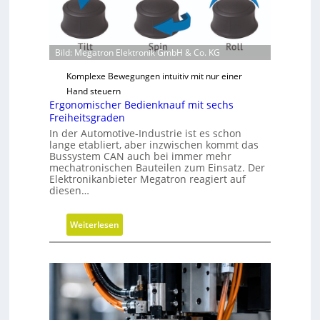
Bild: Megatron Elektronik GmbH & Co. KG
Komplexe Bewegungen intuitiv mit nur einer
Hand steuern
Ergonomischer Bedienknauf mit sechs
Freiheitsgraden
In der Automotive-Industrie ist es schon
lange etabliert, aber inzwischen kommt das
Bussystem CAN auch bei immer mehr
mechatronischen Bauteilen zum Einsatz. Der
Elektronikanbieter Megatron reagiert auf
diesen…
:
Weiterlesen
E
r
g
o
n
o