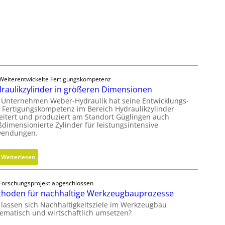
K
s
o
c
s
h
t
e
e
r
n
B
l
e
o
Weiterentwickelte Fertigungskompetenz
d
s
raulikzylinder in größeren Dimensionen
i
e
 Unternehmen Weber-Hydraulik hat seine Entwicklungs-
e
r
 Fertigungskompetenz im Bereich Hydraulikzylinder
n
eitert und produziert am Standort Güglingen auch
M
k
ßdimensionierte Zylinder für leistungsintensive
V
endungen.
n
O
a
-
u
:
Weiterlesen
C
f
H
h
m
y
e
Forschungsprojekt abgeschlossen
i
d
c
hoden für nachhaltige Werkzeugbauprozesse
t
r
k
 lassen sich Nachhaltigkeitsziele im Werkzeugbau
s
a
tematisch und wirtschaftlich umsetzen?
e
u