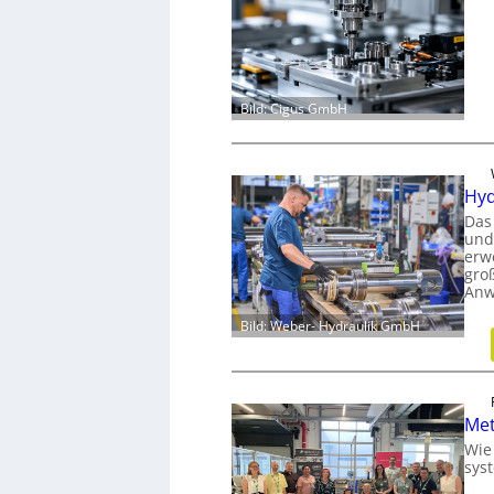
Bild: Cigus GmbH
Hyd
Das
und
erw
gro
Anw
Bild: Weber- Hydraulik GmbH
Met
Wie
sys