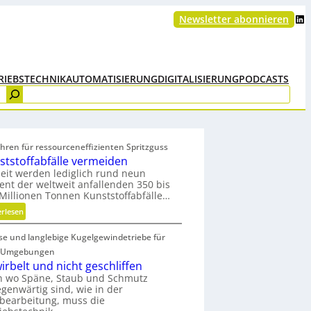
LinkedIn
Newsletter abonnieren
RIEBSTECHNIK
AUTOMATISIERUNG
DIGITALISIERUNG
PODCASTS
hren für ressourceneffizienten Spritzguss
ststoffabfälle vermeiden
eit werden lediglich rund neun
ent der weltweit anfallenden 350 bis
Millionen Tonnen Kunststoffabfälle…
:
erlesen
K
ise und langlebige Kugelgewindetriebe für
u
n
 Umgebungen
s
irbelt und nicht geschliffen
t
h wo Späne, Staub und Schmutz
egenwärtig sind, wie in der
s
bearbeitung, muss die
t