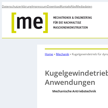
Datenschutzerklärung
Impressum
Download
Kontakt
Abo
Mediadaten
Home
»
Mechanik
»
Kugelgewindetrieb für d
Kugelgewindetrie
Anwendungen
Mechanische Antriebstechnik