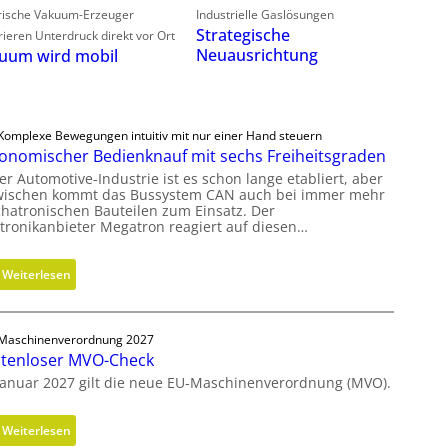
trische Vakuum-Erzeuger
Industrielle Gaslösungen
Strategische
ieren Unterdruck direkt vor Ort
Neuausrichtung
uum wird mobil
Komplexe Bewegungen intuitiv mit nur einer Hand steuern
onomischer Bedienknauf mit sechs Freiheitsgraden
er Automotive-Industrie ist es schon lange etabliert, aber
wischen kommt das Bussystem CAN auch bei immer mehr
hatronischen Bauteilen zum Einsatz. Der
ktronikanbieter Megatron reagiert auf diesen…
:
Weiterlesen
E
r
g
Maschinenverordnung 2027
tenloser MVO-Check
o
n
Januar 2027 gilt die neue EU-Maschinenverordnung (MVO).
o
m
:
Weiterlesen
i