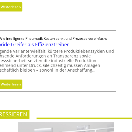
c
l
:
Weiterlesen
h
i
M
s
k
e
F
z
t
r
y
h
e
l
o
Wie intelligente Pneumatik Kosten senkt und Prozesse vereinfacht
i
i
ride Greifer als Effizienztreiber
d
h
n
e
igende Variantenvielfalt, kürzere Produktlebenszyklen und
e
d
hsende Anforderungen an Transparenz sowie
n
i
e
esssicherheit setzten die industrielle Produktion
f
t
ehmend unter Druck. Gleichzeitig müssen Anlagen
r
ü
tschaftlich bleiben – sowohl in der Anschaffung…
s
i
r
g
n
n
r
g
:
Weiterlesen
a
a
r
H
c
d
ö
y
h
e
ß
b
h
n
e
r
a
RESSIEREN
r
i
l
e
d
t
n
e
i