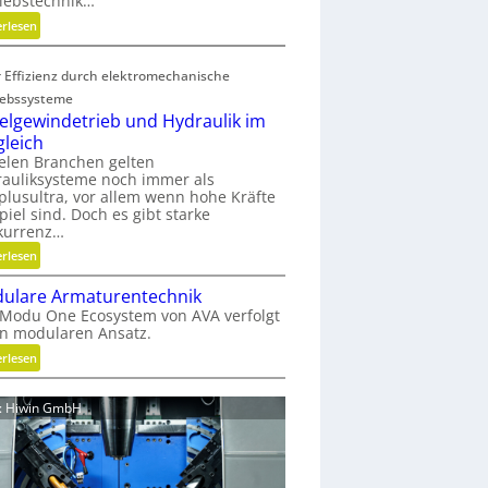
iebstechnik…
o
:
erlesen
f
G
f
e
a
 Effizienz durch elektromechanische
w
b
iebssysteme
i
f
elgewindetrieb und Hydraulik im
r
ä
gleich
b
l
ielen Branchen gelten
e
l
auliksysteme noch immer als
l
e
lusultra, vor allem wenn hohe Kräfte
t
piel sind. Doch es gibt starke
v
kurrenz…
u
e
n
:
erlesen
r
d
K
m
ulare Armaturentechnik
n
u
e
Modu One Ecosystem von AVA verfolgt
i
g
i
n modularen Ansatz.
c
e
d
h
:
erlesen
l
e
t
M
g
n
g
o
e
d: Hiwin GmbH
e
d
w
s
u
i
c
l
n
h
a
d