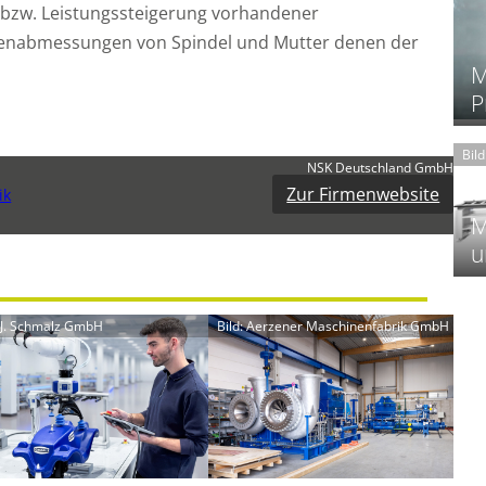
 bzw. Leistungssteigerung vorhandener
ßenabmessungen von Spindel und Mutter denen der
M
P
Bil
NSK Deutschland GmbH
Zur Firmenwebsite
ik
M
u
: J. Schmalz GmbH
Bild: Aerzener Maschinenfabrik GmbH