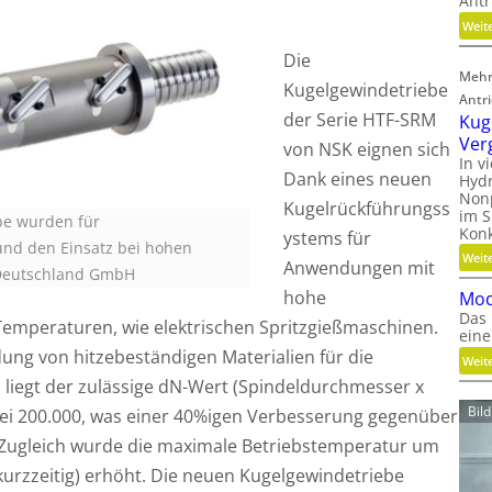
Antr
Weit
Die
Mehr
Kugelgewindetriebe
Antr
der Serie HTF-SRM
Kug
Ver
von NSK eignen sich
In v
Dank eines neuen
Hydr
Nonp
Kugelrückführungss
im S
be wurden für
Kon
ystems für
nd den Einsatz bei hohen
Weit
Anwendungen mit
 Deutschland GmbH
hohe
Mod
Das 
emperaturen, wie elektrischen Spritzgießmaschinen.
eine
ng von hitzebeständigen Materialien für die
Weit
liegt der zulässige dN-Wert (Spindeldurchmesser x
Bil
ei 200.000, was einer 40%igen Verbesserung gegenüber
. Zugleich wurde die maximale Betriebstemperatur um
kurzzeitig) erhöht. Die neuen Kugelgewindetriebe