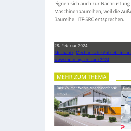
eignen sich auch zur Nachrüstung
Maschinenbaureihen, weil die Au
Baureihe HTF-SRC entsprechen.
28. Februar 2024
Mechanik
,
Mechanische Antriebstechn
www.me-magazin.com 2024
MEHR ZUM THEMA
Bild: Vollmer Werke Maschinenfabrik
Bild
GmbH