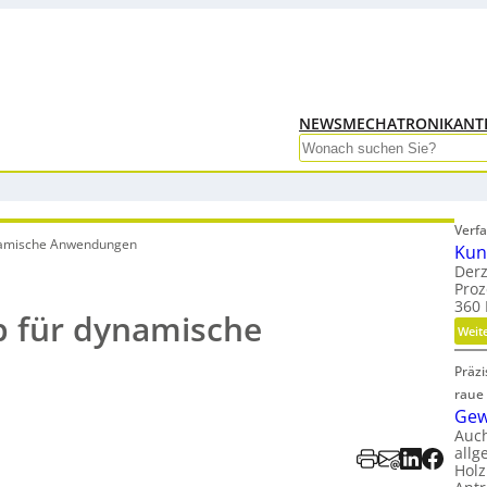
NEWS
MECHATRONIK
ANT
Search
Verfa
ynamische Anwendungen
Kun
Derz
Proz
360 
b für dynamische
Weit
Präz
raue
Gew
Auc
allg
Holz