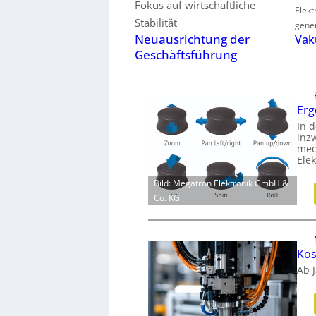
Fokus auf wirtschaftliche
Elek
Stabilität
gener
Neuausrichtung der
Vak
Geschäftsführung
Erg
In d
inz
mec
Ele
Bild: Megatron Elektronik GmbH &
Co. KG
Kos
Ab 