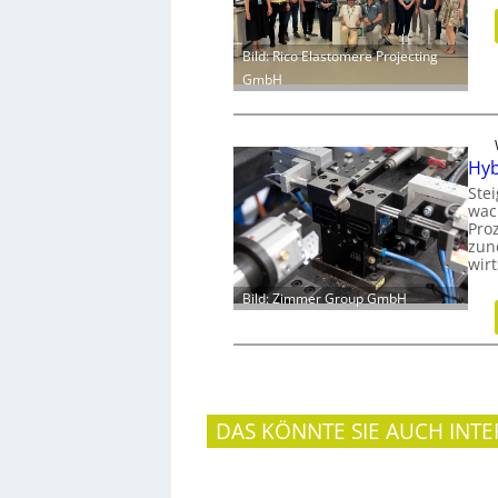
Bild: Rico Elastomere Projecting
GmbH
Hyb
Ste
wac
Proz
zun
wir
Bild: Zimmer Group GmbH
DAS KÖNNTE SIE AUCH INTE