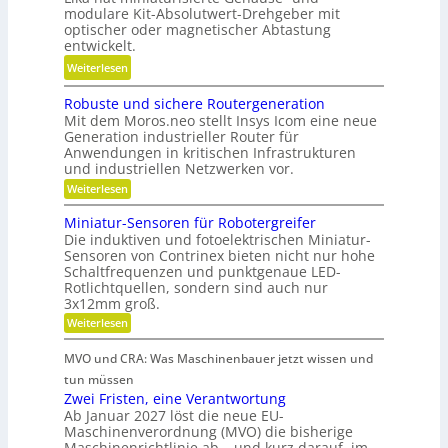
n
modulare Kit-Absolutwert-Drehgeber mit
i
i
g
optischer oder magnetischer Abtastung
r
o
e
entwickelt.
t
n
r
:
Weiterlesen
s
i
e
B
c
e
B
Robuste und sichere Routergeneration
a
h
r
e
Mit dem Moros.neo stellt Insys Icom eine neue
t
a
e
t
Generation industrieller Router für
t
f
Anwendungen in kritischen Infrastrukturen
n
r
e
t
und industriellen Netzwerken vor.
i
r
i
:
Weiterlesen
e
i
R
n
b
o
e
Miniatur-Sensoren für Robotergreifer
d
s
b
Die induktiven und fotoelektrischen Miniatur-
-
e
u
z
Sensoren von Contrinex bieten nicht nur hohe
u
s
r
e
Schaltfrequenzen und punktgenaue LED-
t
n
K
Rotlichtquellen, sondern sind auch nur
e
i
d
u
u
3x12mm groß.
t
n
g
n
:
Weiterlesen
d
d
e
M
s
s
a
i
t
t
i
MVO und CRA: Was Maschinenbauer jetzt wissen und
n
n
c
r
s
i
tun müssen
k
h
i
a
t
Zwei Fristen, eine Verantwortung
e
Ö
t
e
r
o
Ab Januar 2027 löst die neue EU-
l
u
e
b
Maschinenverordnung (MVO) die bisherige
f
r
a
R
Maschinenrichtlinie ab – und kurz darauf, im
e
-