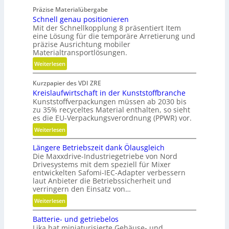
m
Präzise Materialübergabe
V
Schnell genau positionieren
e
Mit der Schnellkopplung 8 präsentiert Item
r
eine Lösung für die temporäre Arretierung und
g
präzise Ausrichtung mobiler
Materialtransportlösungen.
l
e
:
Weiterlesen
i
S
c
Kurzpapier des VDI ZRE
c
h
Kreislaufwirtschaft in der Kunststoffbranche
h
Kunststoffverpackungen müssen ab 2030 bis
n
zu 35% recyceltes Material enthalten, so sieht
e
es die EU-Verpackungsverordnung (PPWR) vor.
l
:
Weiterlesen
l
K
g
Längere Betriebszeit dank Ölausgleich
r
e
Die Maxxdrive-Industriegetriebe von Nord
e
n
Drivesystems mit dem speziell für Mixer
i
a
entwickelten Safomi-IEC-Adapter verbessern
s
u
laut Anbieter die Betriebssicherheit und
l
verringern den Einsatz von…
p
a
o
:
Weiterlesen
u
s
L
f
Batterie- und getriebelos
i
ä
w
Lika hat miniaturisierte Gehäuse- und
t