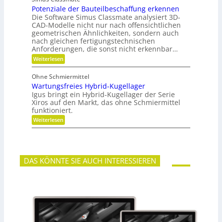
r
n
e
Potenziale der Bauteilbeschaffung erkennen
m
g
t
e
Die Software Simus Classmate analysiert 3D-
g
e
h
e
CAD-Modelle nicht nur nach offensichtlichen
n
r
g
geometrischen Ähnlichkeiten, sondern auch
g
F
r
e
nach gleichen fertigungstechnischen
l
ü
t
Anforderungen, die sonst nicht erkennbar…
e
n
r
x
d
:
Weiterlesen
i
i
e
P
e
b
t
o
b
Ohne Schmiermittel
i
t
e
Wartungsfreies Hybrid-Kugellager
l
e
-
i
n
Igus bringt ein Hybrid-Kugellager der Serie
F
t
z
Xiros auf den Markt, das ohne Schmiermittel
a
ä
i
m
funktioniert.
t
a
i
:
Weiterlesen
l
l
W
e
i
a
d
e
r
e
t
r
u
B
DAS KÖNNTE SIE AUCH INTERESSIEREN
n
a
g
u
s
t
f
e
r
i
e
l
i
b
e
e
s
s