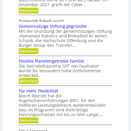
f
o
u
Dezember 2027, greift der Cyber…
S
l
u
b
s
e
t
:
Weiterlesen
o
r
n
g
e
Z
s
s
a
r
w
l
o
Humanoide Robotik und KI
g
e
n
r
e
Gemeinnützige Stiftung gegründet
e
i
c
e
n
i
F
Mit der Gründung der gemeinnützigen Stiftung
n
h
e
r
‚Humanoid Robotics and Embodied AI‘ wollen
c
f
r
i
e
Schunk, die Hochschule Offenburg und die
ü
h
a
s
Burger Group den Transfer…
r
t
t
R
i
:
e
Weiterlesen
o
o
G
n
b
n
e
,
Flexible Planetengetriebe-Familie
o
m
e
Die Getriebebaureihe GPT von Faulhaber
t
e
i
e
wurde für besonders hohe Drehmomente
i
n
r
entwickelt.
n
e
g
n
V
:
Weiterlesen
r
ü
e
F
e
t
r
l
i
Für mehr Flexibilität
z
a
e
f
Bosch Rexroth hat die
i
n
x
e
g
Kugelschienenführungen BSCL für den
t
i
r
e
w
mittleren Leistungsbereich weiterentwickelt:
b
S
o
Neu im Programm sind mehrteilige
l
t
r
e
Führungsschienen mit bis zu 50m Länge,…
i
t
P
:
Weiterlesen
f
u
l
F
t
n
a
ü
u
g
n
Simus Classmate