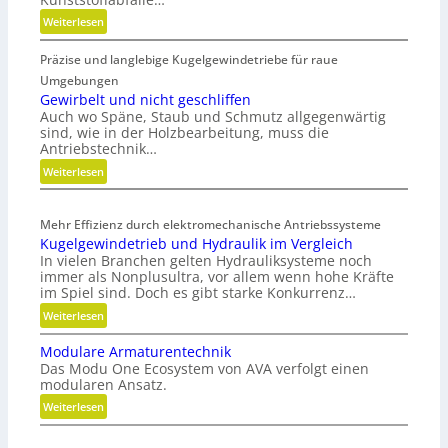
:
Weiterlesen
K
Präzise und langlebige Kugelgewindetriebe für raue
u
n
Umgebungen
s
Gewirbelt und nicht geschliffen
Auch wo Späne, Staub und Schmutz allgegenwärtig
t
sind, wie in der Holzbearbeitung, muss die
s
Antriebstechnik…
t
:
Weiterlesen
o
G
f
e
f
Mehr Effizienz durch elektromechanische Antriebssysteme
w
a
Kugelgewindetrieb und Hydraulik im Vergleich
i
b
In vielen Branchen gelten Hydrauliksysteme noch
r
f
immer als Nonplusultra, vor allem wenn hohe Kräfte
b
ä
im Spiel sind. Doch es gibt starke Konkurrenz…
e
l
:
Weiterlesen
l
l
K
t
e
Modulare Armaturentechnik
u
u
v
Das Modu One Ecosystem von AVA verfolgt einen
g
n
e
modularen Ansatz.
e
d
r
:
Weiterlesen
l
n
m
M
g
i
e
o
e