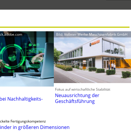
ock.adobe.com
Bild: Vollmer Werke Maschinenfabrik GmbH
Fokus auf wirtschaftliche Stabilität
Neuausrichtung der
 bei Nachhaltigkeits-
Geschäftsführung
ckelte Fertigungskompetenz
linder in größeren Dimensionen