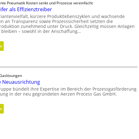
e
gente Pneumatik Kosten senkt und Prozesse vereinfacht
r
n
fer als Effizienztreiber
i
f
riantenvielfalt, kürzere Produktlebenszyklen und wachsende
n
n an Transparenz sowie Prozesssicherheit setzten die
ü
g
 Produktion zunehmend unter Druck. Gleichzeitig müssen Anlagen
r
r
h bleiben – sowohl in der Anschaffung…
n
ö
a
ß
:
en
c
e
H
h
r
y
h
e
b
a
n
r
l
e Gaslösungen
D
i
t
e Neuausrichtung
i
d
i
ruppe bündelt ihre Expertise im Bereich der Prozessgasförderung
m
e
g
tung in der neu gegründeten Aerzen Process Gas GmbH.
e
G
e
n
r
W
:
s
en
e
e
S
i
i
r
t
o
f
k
r
n
e
z
a
e
r
e