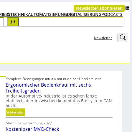
LinkedIn
Newsletter abonnieren
RIEBSTECHNIK
AUTOMATISIERUNG
DIGITALISIERUNG
PODCASTS
LinkedIn
Newsletter
Komplexe Bewegungen intuitiv mit nur einer Hand steuern
Ergonomischer Bedienknauf mit sechs
Freiheitsgraden
In der Automotive-Industrie ist es schon lange
etabliert, aber inzwischen kommt das Bussystem CAN
auch…
:
Weiterlesen
E
Maschinenverordnung 2027
r
Kostenloser MVO-Check
g