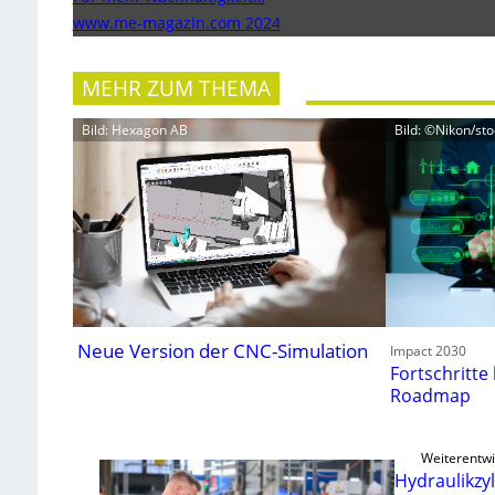
www.me-magazin.com 2024
MEHR ZUM THEMA
Bild: Hexagon AB
Bild: ©Nikon/st
Neue Version der CNC-Simulation
Impact 2030
Fortschritte
Roadmap
Weiterentwi
Hydraulikzy