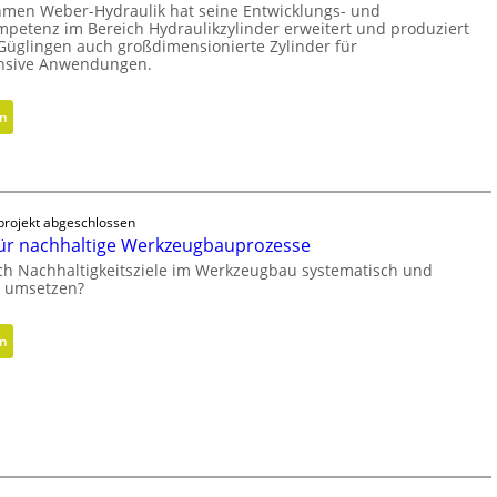
men Weber-Hydraulik hat seine Entwicklungs- und
mpetenz im Bereich Hydraulikzylinder erweitert und produziert
Güglingen auch großdimensionierte Zylinder für
ensive Anwendungen.
:
en
H
y
d
r
rojekt abgeschlossen
a
ür nachhaltige Werkzeugbauprozesse
u
ich Nachhaltigkeitsziele im Werkzeugbau systematisch und
l
h umsetzen?
i
k
:
en
z
M
y
e
l
t
i
h
n
o
d
d
e