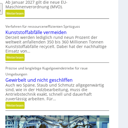
Ab Januar 2027 gilt die neue EU-
o
Maschinenverordnung (MVO).
n
o
:
Weiterlesen
m
K
i
o
Verfahren für ressourceneffizienten Spritzguss
s
s
Kunststoffabfälle vermeiden
c
t
Derzeit werden lediglich rund neun Prozent der
h
e
weltweit anfallenden 350 bis 360 Millionen Tonnen
e
n
Kunststoffabfälle recycelt. Dabei hat der nachhaltige
Einsatz von…
r
l
B
o
:
Weiterlesen
e
s
K
d
e
Präzise und langlebige Kugelgewindetriebe für raue
u
i
r
n
Umgebungen
e
M
s
Gewirbelt und nicht geschliffen
n
V
t
Auch wo Späne, Staub und Schmutz allgegenwärtig
k
O
sind, wie in der Holzbearbeitung, muss die
s
Antriebstechnik exakt, schnell und dauerhaft
n
-
t
zuverlässig arbeiten. Für…
a
C
o
:
u
Weiterlesen
h
f
G
f
e
f
e
m
c
a
Bild: Rollon GmbH
w
i
k
b
i
t
f