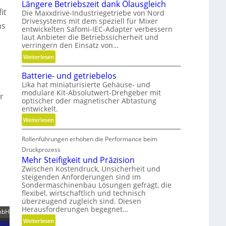
n
Längere Betriebszeit dank Ölausgleich
it
Die Maxxdrive-Industriegetriebe von Nord
Drivesystems mit dem speziell für Mixer
ms
entwickelten Safomi-IEC-Adapter verbessern
laut Anbieter die Betriebssicherheit und
verringern den Einsatz von…
:
Weiterlesen
L
Batterie- und getriebelos
ä
Lika hat miniaturisierte Gehäuse- und
n
modulare Kit-Absolutwert-Drehgeber mit
g
r
optischer oder magnetischer Abtastung
e
entwickelt.
r
:
Weiterlesen
e
B
B
Rollenführungen erhöhen die Performance beim
a
e
t
Drückprozess
t
t
Mehr Steifigkeit und Präzision
r
e
Zwischen Kostendruck, Unsicherheit und
i
steigenden Anforderungen sind im
r
e
Sondermaschinenbau Lösungen gefragt, die
i
b
flexibel, wirtschaftlich und technisch
e
s
überzeugend zugleich sind. Diesen
-
Herausforderungen begegnet…
z
mbH
u
e
:
Weiterlesen
site
n