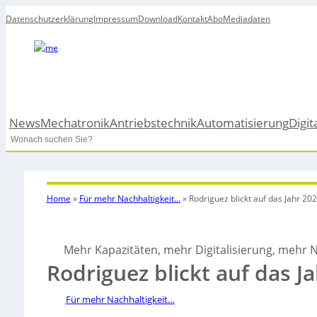
Datenschutzerklärung
Impressum
Download
Kontakt
Abo
Mediadaten
News
Mechatronik
Antriebstechnik
Automatisierung
Digit
Search
Home
»
Für mehr Nachhaltigkeit…
»
Rodriguez blickt auf das Jahr 20
Mehr Kapazitäten, mehr Digitalisierung, mehr N
Rodriguez blickt auf das J
Für mehr Nachhaltigkeit…