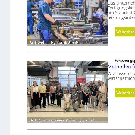
Das Unterneh
Fertigungsko
am Standort 
leistungsint
Weiterles
Bild: Weber- Hydraulik GmbH
Forschungsp
Methoden f
Wie lassen s
wirtschaftlic
Weiterles
Bild: Rico Elastomere Projecting GmbH