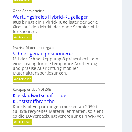
Weiterlesen
t
b
b
P
i
e
o
l
Ohne Schmiermittel
-
t
i
F
Wartungsfreies Hybrid-Kugellager
e
t
a
n
Igus bringt ein Hybrid-Kugellager der Serie
ä
m
z
t
Xiros auf den Markt, das ohne Schmiermittel
i
i
funktioniert.
l
a
i
:
l
Weiterlesen
e
W
e
a
d
Präzise Materialübergabe
r
e
Schnell genau positionieren
t
r
u
B
Mit der Schnellkopplung 8 präsentiert Item
n
a
eine Lösung für die temporäre Arretierung
g
u
und präzise Ausrichtung mobiler
s
t
Materialtransportlösungen.
f
e
r
i
:
Weiterlesen
e
l
S
i
b
c
Kurzpapier des VDI ZRE
e
e
h
Kreislaufwirtschaft in der
s
s
n
H
c
e
Kunststoffbranche
y
h
l
Kunststoffverpackungen müssen ab 2030 bis
b
a
l
zu 35% recyceltes Material enthalten, so sieht
r
f
g
i
es die EU-Verpackungsverordnung (PPWR) vor.
f
e
d
u
n
:
Weiterlesen
-
n
a
K
K
g
u
r
u
e