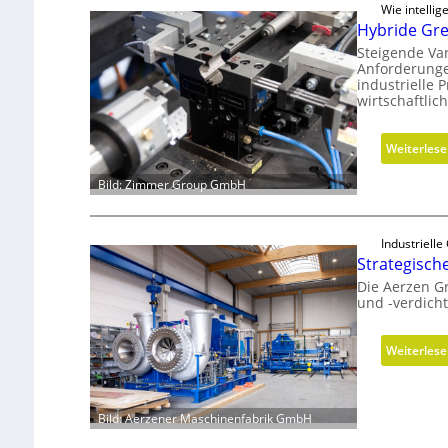
Wie intelli
Hybride Grei
Steigende Va
Anforderunge
industrielle
wirtschaftlic
Weiterles
Bild: Zimmer Group GmbH
Industriell
Strategisch
Die Aerzen G
und -verdich
Weiterles
Bild: Aerzener Maschinenfabrik GmbH