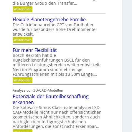
ä
die Burger Group den Transfer…
t
i
t
e
:
Weiterlesen
o
n
G
,
n
,
e
Flexible Planetengetriebe-Familie
D
e
m
Die Getriebebaureihe GPT von Faulhaber
i
y
e
wurde für besonders hohe Drehmomente
n
i
n
e
entwickelt.
n
a
V
n
:
Weiterlesen
e
ü
m
F
r
t
i
l
Für mehr Flexibilität
a
z
e
k
n
i
Bosch Rexroth hat die
x
t
g
u
Kugelschienenführungen BSCL für den
i
w
e
mittleren Leistungsbereich weiterentwickelt:
n
b
o
S
l
Neu im Programm sind mehrteilige
d
r
t
e
Führungsschienen mit bis zu 50m Länge,…
t
i
P
P
u
f
:
Weiterlesen
l
l
n
t
F
a
a
g
u
ü
n
Analyse von 3D-CAD-Modellen
n
r
t
e
g
Potenziale der Bauteilbeschaffung
m
t
z
g
e
e
erkennen
e
h
n
Die Software Simus Classmate analysiert 3D-
g
r
g
CAD-Modelle nicht nur nach offensichtlichen
r
F
e
ü
geometrischen Ähnlichkeiten, sondern auch
l
t
n
e
nach gleichen fertigungstechnischen
r
d
x
Anforderungen, die sonst nicht erkennbar…
i
e
i
e
: