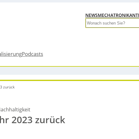
NEWS
MECHATRONIK
ANT
Search
alisierung
Podcasts
23 zurück
achhaltigkeit
ahr 2023 zurück