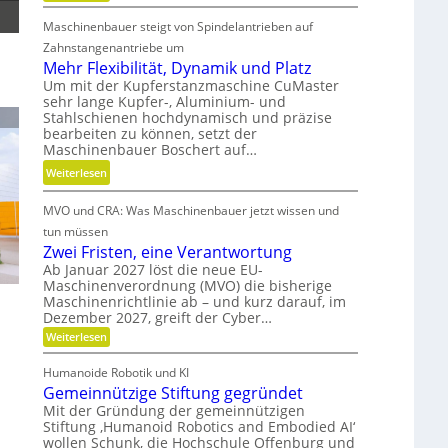
i
M
d
t
Maschinenbauer steigt von Spindelantrieben auf
e
g
d
h
Zahnstangenantriebe um
e
a
r
Mehr Flexibilität, Dynamik und Platz
t
n
S
Um mit der Kupferstanzmaschine CuMaster
r
sehr lange Kupfer-, Aluminium- und
k
t
i
Stahlschienen hochdynamisch und präzise
Ö
e
e
bearbeiten zu können, setzt der
l
i
Maschinenbauer Boschert auf…
b
a
f
e
:
Weiterlesen
u
i
l
M
s
g
o
MVO und CRA: Was Maschinenbauer jetzt wissen und
e
g
k
s
h
tun müssen
l
e
r
Zwei Fristen, eine Verantwortung
e
i
F
Ab Januar 2027 löst die neue EU-
i
t
Maschinenverordnung (MVO) die bisherige
l
c
u
Maschinenrichtlinie ab – und kurz darauf, im
e
h
n
Dezember 2027, greift der Cyber…
x
d
:
Weiterlesen
i
P
Z
b
w
r
Humanoide Robotik und KI
e
i
ä
Gemeinnützige Stiftung gegründet
i
l
F
z
Mit der Gründung der gemeinnützigen
i
r
Stiftung ‚Humanoid Robotics and Embodied AI‘
i
i
t
wollen Schunk, die Hochschule Offenburg und
s
s