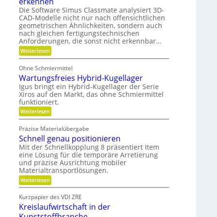
erkennen
e
r
h
b
Die Software Simus Classmate analysiert 3D-
c
a
r
f
CAD-Modelle nicht nur nach offensichtlichen
F
h
u
geometrischen Ähnlichkeiten, sondern auch
l
ä
n
l
e
nach gleichen fertigungstechnischen
l
i
i
x
Anforderungen, die sonst nicht erkennbar…
l
i
k
k
:
Weiterlesen
b
e
P
i
i
v
o
l
m
Ohne Schmiermittel
t
e
i
V
Wartungsfreies Hybrid-Kugellager
e
t
r
n
e
Igus bringt ein Hybrid-Kugellager der Serie
ä
m
z
t
Xiros auf den Markt, das ohne Schmiermittel
r
i
e
funktioniert.
g
a
i
:
l
Weiterlesen
l
W
e
d
e
a
d
e
Präzise Materialübergabe
i
r
e
n
Schnell genau positionieren
t
r
c
u
B
Mit der Schnellkopplung 8 präsentiert Item
h
n
a
eine Lösung für die temporäre Arretierung
g
u
und präzise Ausrichtung mobiler
s
t
Materialtransportlösungen.
f
e
r
i
:
Weiterlesen
e
l
S
i
b
c
Kurzpapier des VDI ZRE
e
e
h
Kreislaufwirtschaft in der
s
s
n
H
c
e
Kunststoffbranche