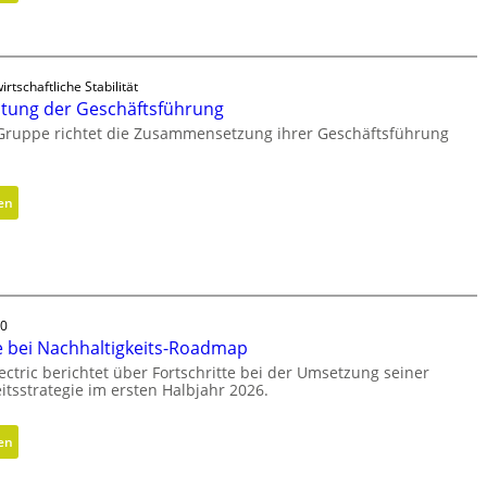
V
N
a
e
k
u
u
a
irtschaftliche Stabilität
u
u
tung der Geschäftsführung
m
s
 Gruppe richtet die Zusammensetzung ihrer Geschäftsführung
w
r
i
i
r
c
:
en
d
h
N
m
t
e
o
u
u
b
n
a
i
g
u
30
l
s
e bei Nachhaltigkeits-Roadmap
r
ectric berichtet über Fortschritte bei der Umsetzung seiner
i
itsstrategie im ersten Halbjahr 2026.
c
h
:
en
t
F
u
o