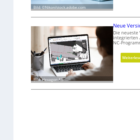
Bild: ©Nikon/stock.adobe.com
Neue Versi
Die neueste 
integrierten
NC-Programm
Weiterles
Bild: Hexagon AB