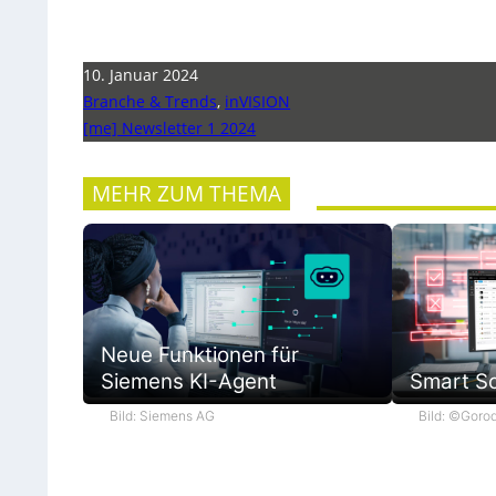
10. Januar 2024
Branche & Trends
,
inVISION
[me] Newsletter 1 2024
MEHR ZUM THEMA
Neue Funktionen für
Siemens KI-Agent
Smart So
Bild: Siemens AG
Bild: ©Goro