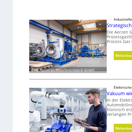
Industriel
Strategisc
Die Aerzen G
Prozessgasf
Process Gas
Weiterles
Bild: Aerzener Maschinenfabrik GmbH
Elektrisch
Vakuum wir
In der Elektr
Automobilind
Klassisch er
verlangen P
Weiterles