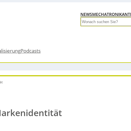
NEWS
MECHATRONIK
ANT
Search
alisierung
Podcasts
ät
arkenidentität