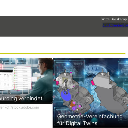
Witte Barskamp
Zur Firmenwebs
urcing verbindet
denkoff/stock.adobe.com
Geometrie-Vereinfachung
für Digital Twins