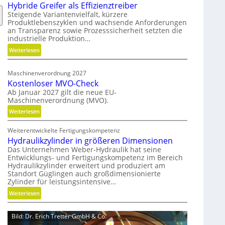
h
Hybride Greifer als Effizienztreiber
o
Steigende Variantenvielfalt, kürzere
Produktlebenszyklen und wachsende Anforderungen
d
an Transparenz sowie Prozesssicherheit setzten die
e
industrielle Produktion…
n
:
Weiterlesen
f
H
ü
y
r
Maschinenverordnung 2027
b
n
Kostenloser MVO-Check
r
a
Ab Januar 2027 gilt die neue EU-
i
c
Maschinenverordnung (MVO).
d
h
:
Weiterlesen
e
h
K
G
a
Weiterentwickelte Fertigungskompetenz
o
r
l
Hydraulikzylinder in größeren Dimensionen
s
e
t
Das Unternehmen Weber-Hydraulik hat seine
t
i
i
Entwicklungs- und Fertigungskompetenz im Bereich
e
f
Hydraulikzylinder erweitert und produziert am
g
n
Standort Güglingen auch großdimensionierte
e
e
l
Zylinder für leistungsintensive…
r
W
o
:
a
Weiterlesen
e
s
H
l
r
e
y
s
k
Bild: Dr. Erich Tretter GmbH & Co.
r
d
E
z