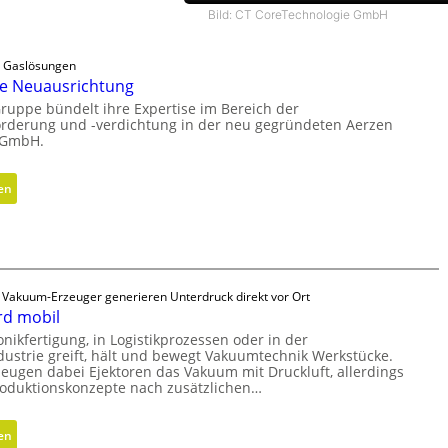
Bild: CT CoreTechnologie GmbH
le Gaslösungen
he Neuausrichtung
ruppe bündelt ihre Expertise im Bereich der
örderung und -verdichtung in der neu gegründeten Aerzen
 GmbH.
:
en
S
t
r
a
t
e Vakuum-Erzeuger generieren Unterdruck direkt vor Ort
e
d mobil
g
onikfertigung, in Logistikprozessen oder in der
ustrie greift, hält und bewegt Vakuumtechnik Werkstücke.
i
zeugen dabei Ejektoren das Vakuum mit Druckluft, allerdings
s
roduktionskonzepte nach zusätzlichen…
c
h
:
en
e