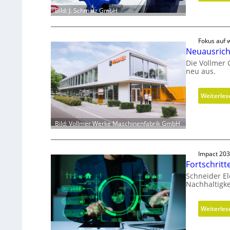
Bild: J. Schmalz GmbH
Fokus auf w
Neuausrich
Die Vollmer
neu aus.
Weiterles
Bild: Vollmer Werke Maschinenfabrik GmbH
Impact 20
Fortschritt
Schneider El
Nachhaltigke
Weiterles