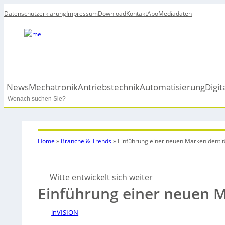
Datenschutzerklärung
Impressum
Download
Kontakt
Abo
Mediadaten
News
Mechatronik
Antriebstechnik
Automatisierung
Digit
Search
Home
»
Branche & Trends
»
Einführung einer neuen Markenidentit
Witte entwickelt sich weiter
Einführung einer neuen M
inVISION