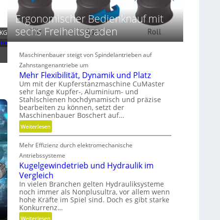
n
D
Ergonomischer Bedienknauf mit
i
m
sechs Freiheitsgraden
 KG
e
ite
n
Maschinenbauer steigt von Spindelantrieben auf
s
Zahnstangenantriebe um
i
Mehr Flexibilität, Dynamik und Platz
o
Um mit der Kupferstanzmaschine CuMaster
n
sehr lange Kupfer-, Aluminium- und
e
Stahlschienen hochdynamisch und präzise
n
bearbeiten zu können, setzt der
Maschinenbauer Boschert auf…
:
Weiterlesen
M
Mehr Effizienz durch elektromechanische
e
h
Antriebssysteme
r
Kugelgewindetrieb und Hydraulik im
F
Vergleich
l
In vielen Branchen gelten Hydrauliksysteme
noch immer als Nonplusultra, vor allem wenn
e
hohe Kräfte im Spiel sind. Doch es gibt starke
x
Konkurrenz…
i
:
Weiterlesen
b