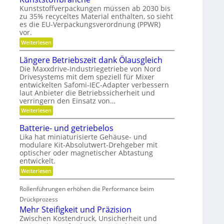
y
h
l
Kunststoffverpackungen müssen ab 2030 bis
b
a
l
zu 35% recyceltes Material enthalten, so sieht
r
f
g
i
es die EU-Verpackungsverordnung (PPWR)
f
e
d
u
n
vor.
-
n
a
:
Weiterlesen
K
g
u
K
u
e
p
r
Längere Betriebszeit dank Ölausgleich
g
r
o
e
e
k
s
Die Maxxdrive-Industriegetriebe von Nord
i
l
e
i
Drivesystems mit dem speziell für Mixer
s
l
n
t
entwickelten Safomi-IEC-Adapter verbessern
l
a
n
i
a
laut Anbieter die Betriebssicherheit und
g
e
o
u
verringern den Einsatz von…
e
n
n
f
r
i
:
Weiterlesen
w
e
L
i
r
ä
r
Batterie- und getriebelos
e
n
t
Lika hat miniaturisierte Gehäuse- und
n
g
s
modulare Kit-Absolutwert-Drehgeber mit
e
c
optischer oder magnetischer Abtastung
r
h
e
entwickelt.
a
B
f
:
Weiterlesen
e
t
B
t
i
a
r
Rollenführungen erhöhen die Performance beim
n
t
i
d
t
Drückprozess
e
e
e
Mehr Steifigkeit und Präzision
b
r
r
s
K
Zwischen Kostendruck, Unsicherheit und
i
z
u