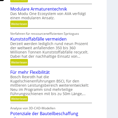
K
i
Modulare Armaturentechnik
u
l
Das Modu One Ecosystem von AVA verfolgt
g
i
einen modularen Ansatz.
e
t
:
Weiterlesen
l
ä
M
g
t
Verfahren für ressourceneffizienten Spritzguss
o
e
,
Kunststoffabfälle vermeiden
d
w
D
Derzeit werden lediglich rund neun Prozent
u
i
y
der weltweit anfallenden 350 bis 360
l
n
n
Millionen Tonnen Kunststoffabfälle recycelt.
a
d
a
Dabei hat der nachhaltige Einsatz von…
r
e
m
:
Weiterlesen
e
t
i
K
A
r
k
Für mehr Flexibilität
u
r
i
u
Bosch Rexroth hat die
n
m
e
n
Kugelschienenführungen BSCL für den
s
a
b
mittleren Leistungsbereich weiterentwickelt:
d
t
t
Neu im Programm sind mehrteilige
u
P
s
Führungsschienen mit bis zu 50m Länge,…
u
n
l
t
:
r
Weiterlesen
d
a
o
F
e
H
t
ü
f
Analyse von 3D-CAD-Modellen
n
y
r
z
f
Potenziale der Bauteilbeschaffung
m
t
d
e
a