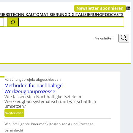
LinkedIn
Newsletter abonnieren
RIEBSTECHNIK
AUTOMATISIERUNG
DIGITALISIERUNG
PODCASTS
LinkedIn
Newsletter
Forschungsprojekt abgeschlossen
Methoden für nachhaltige
Werkzeugbauprozesse
Wie lassen sich Nachhaltigkeitsziele im
Werkzeugbau systematisch und wirtschaftlich
umsetzen?
:
Weiterlesen
M
Wie intelligente Pneumatik Kosten senkt und Prozesse
e
t
vereinfacht