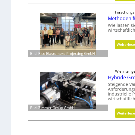
Forschungs
Methoden f
Wie lassen s
wirtschaftli
Weiterles
Bild: Rico Elastomere Projecting GmbH
Wie intelli
Hybride Grei
Steigende Va
Anforderunge
industrielle
wirtschaftlic
Bild: Zimmer Group GmbH
Weiterles