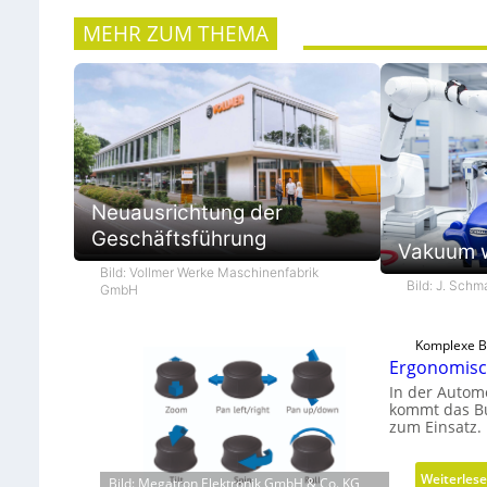
MEHR ZUM THEMA
Neuausrichtung der
Geschäftsführung
Vakuum w
Bild: Vollmer Werke Maschinenfabrik
Bild: J. Sch
GmbH
Komplexe Be
Ergonomisch
In der Automo
kommt das B
zum Einsatz.
Weiterles
Bild: Megatron Elektronik GmbH & Co. KG