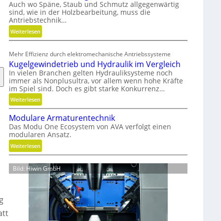
t
Auch wo Späne, Staub und Schmutz allgegenwärtig
sind, wie in der Holzbearbeitung, muss die
s
Antriebstechnik…
t
:
o
Weiterlesen
G
f
e
f
Mehr Effizienz durch elektromechanische Antriebssysteme
w
a
Kugelgewindetrieb und Hydraulik im Vergleich
i
b
In vielen Branchen gelten Hydrauliksysteme noch
r
f
immer als Nonplusultra, vor allem wenn hohe Kräfte
b
ä
im Spiel sind. Doch es gibt starke Konkurrenz…
e
l
:
Weiterlesen
l
l
K
t
e
Modulare Armaturentechnik
u
u
v
Das Modu One Ecosystem von AVA verfolgt einen
g
modularen Ansatz.
n
e
e
d
r
:
Weiterlesen
l
n
m
M
g
i
e
o
e
Bild: Hiwin GmbH
c
i
d
w
h
d
u
i
t
e
l
n
g
g
n
a
d
e
r
att
e
s
e
t