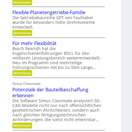
e
:
Weiterlesen
o
o
n
G
b
n
,
e
o
Flexible Planetengetriebe-Familie
e
m
t
Die Getriebebaureihe GPT von Faulhaber
i
e
e
wurde für besonders hohe Drehmomente
n
i
r
e
entwickelt.
n
g
V
n
r
:
Weiterlesen
e
ü
e
F
r
t
i
l
Für mehr Flexibilität
a
z
f
e
n
i
Bosch Rexroth hat die
e
x
t
g
Kugelschienenführungen BSCL für den
r
i
w
e
mittleren Leistungsbereich weiterentwickelt:
b
o
S
l
Neu im Programm sind mehrteilige
r
t
e
Führungsschienen mit bis zu 50m Länge,…
t
i
P
u
f
:
Weiterlesen
l
n
t
F
a
g
u
ü
n
Simus Classmate
n
r
e
g
Potenziale der Bauteilbeschaffung
m
t
g
e
e
erkennen
e
h
n
Die Software Simus Classmate analysiert 3D-
g
r
g
CAD-Modelle nicht nur nach offensichtlichen
r
F
e
ü
geometrischen Ähnlichkeiten, sondern auch
l
t
n
e
nach gleichen fertigungstechnischen
r
d
x
Anforderungen, die sonst nicht erkennbar…
i
e
i
e
:
Weiterlesen
t
b
b
P
i
e