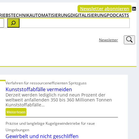
LinkedIn
Newsletter abonnieren
RIEBSTECHNIK
AUTOMATISIERUNG
DIGITALISIERUNG
PODCASTS
LinkedIn
Newsletter
Verfahren für ressourceneffizienten Spritzguss
Kunststoffabfälle vermeiden
Derzeit werden lediglich rund neun Prozent der
weltweit anfallenden 350 bis 360 Millionen Tonnen
Kunststoffabfälle…
:
Weiterlesen
K
Präzise und langlebige Kugelgewindetriebe für raue
u
n
Umgebungen
s
Gewirbelt und nicht geschliffen