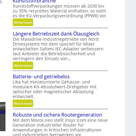
Kunststoffbranche
e.
e
i
Kunststoffverpackungen müssen ab 2030 bis
e
i
zu 35% recyceltes Material enthalten, so sieht
t
l
c
es die EU-Verpackungsverordnung (PPWR) vor.
ä
l
h
t
:
Weiterlesen
g
,
K
e
Längere Betriebszeit dank Ölausgleich
D
r
n
Die Maxxdrive-Industriegetriebe von Nord
y
e
a
Drivesystems mit dem speziell für Mixer
n
i
u
entwickelten Safomi-IEC-Adapter verbessern
a
s
p
laut Anbieter die Betriebssicherheit und
m
l
o
verringern den Einsatz von…
i
a
s
:
Weiterlesen
k
u
i
L
u
f
t
Batterie- und getriebelos
ä
n
w
i
Lika hat miniaturisierte Gehäuse- und
n
d
i
o
modulare Kit-Absolutwert-Drehgeber mit
g
optischer oder magnetischer Abtastung
P
r
n
e
entwickelt.
l
t
i
r
a
s
:
e
Weiterlesen
mbH
e
t
c
B
r
B
ite
Robuste und sichere Routergeneration
z
h
a
e
e
Mit dem Moros.neo stellt Insys Icom eine neue
a
t
n
t
Generation industrieller Router für
f
t
r
Anwendungen in kritischen Infrastrukturen
t
e
und industriellen Netzwerken vor.
i