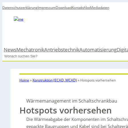
Datenschutzerklärung
Impressum
Download
Kontakt
Abo
Mediadaten
News
Mechatronik
Antriebstechnik
Automatisierung
Digit
Search
Home
»
Konstruktion (ECAD, MCAD)
»
Hotspots vorhersehen
Wärmemanagement im Schaltschrankbau
Hotspots vorhersehen
Die Wärmeabgabe der Komponenten im Schaltschrank
gepackte Baugruppen und Kabel sind bei Schaltge