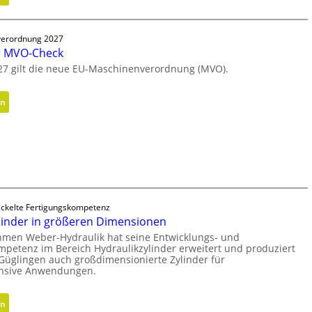
E
r
g
erordnung 2027
r MVO-Check
o
n
27 gilt die neue EU-Maschinenverordnung (MVO).
o
m
:
en
i
K
s
o
c
s
h
t
e
e
r
n
B
l
ickelte Fertigungskompetenz
e
o
linder in größeren Dimensionen
d
s
men Weber-Hydraulik hat seine Entwicklungs- und
i
mpetenz im Bereich Hydraulikzylinder erweitert und produziert
e
e
Güglingen auch großdimensionierte Zylinder für
r
ensive Anwendungen.
n
M
k
V
n
:
en
O