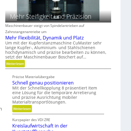
c
A
r
h
r
i
Mehr Steifigkeit und Präzision
l
m
e
i
a
b
Maschinenbauer steigt von Spindelantrieben auf
f
t
u
Zahnstangenantriebe um
f
u
n
Mehr Flexibilität, Dynamik und Platz
e
r
d
Um mit der Kupferstanzmaschine CuMaster sehr
n
e
H
lange Kupfer-, Aluminium- und Stahlschienen
n
y
hochdynamisch und präzise bearbeiten zu können,
t
d
setzt der Maschinenbauer Boschert auf…
e
r
:
Weiterlesen
c
a
M
h
u
e
Präzise Materialübergabe
n
l
h
Schnell genau positionieren
i
i
r
Mit der Schnellkopplung 8 präsentiert Item
k
k
F
eine Lösung für die temporäre Arretierung
i
l
und präzise Ausrichtung mobiler
m
Materialtransportlösungen.
e
V
x
n
:
Weiterlesen
e
i
S
r
b
Kurzpapier des VDI ZRE
c
g
i
Kreislaufwirtschaft in der
h
l
l
n