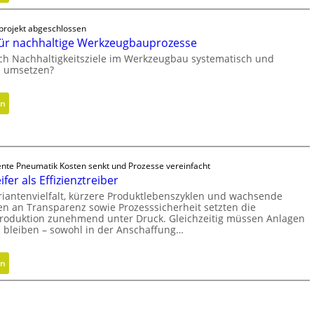
a
H
-
u
y
C
projekt abgeschlossen
f
d
h
ür nachhaltige Werkzeugbauprozesse
m
r
e
ich Nachhaltigkeitsziele im Werkzeugbau systematisch und
i
a
c
ch umsetzen?
t
u
k
s
l
:
en
e
i
M
c
k
e
h
z
t
s
y
h
gente Pneumatik Kosten senkt und Prozesse vereinfacht
F
l
o
fer als Effizienztreiber
r
i
d
riantenvielfalt, kürzere Produktlebenszyklen und wachsende
e
n
e
n an Transparenz sowie Prozesssicherheit setzten die
i
d
 Produktion zunehmend unter Druck. Gleichzeitig müssen Anlagen
n
h
e
h bleiben – sowohl in der Anschaffung…
f
e
r
ü
i
i
:
en
r
t
n
H
n
s
g
y
a
g
r
b
c
r