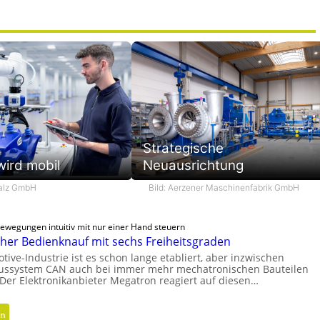
Strategische
ird mobil
Neuausrichtung
malz GmbH
Bild: Aerzener Maschinenfabrik GmbH
wegungen intuitiv mit nur einer Hand steuern
er Bedienknauf mit sechs Freiheitsgraden
tive-Industrie ist es schon lange etabliert, aber inzwischen
ussystem CAN auch bei immer mehr mechatronischen Bauteilen
 Der Elektronikanbieter Megatron reagiert auf diesen…
:
en