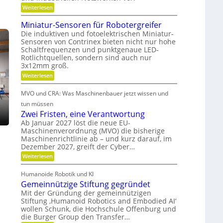
i
r
e
:
Weiterlesen
n
i
R
b
o
d
e
Miniatur-Sensoren für Robotergreifer
s
b
e
-
Die induktiven und fotoelektrischen Miniatur-
u
z
r
u
Sensoren von Contrinex bieten nicht nur hohe
s
e
Schaltfrequenzen und punktgenaue LED-
t
K
n
i
e
Rotlichtquellen, sondern sind auch nur
u
d
u
t
3x12mm groß.
n
g
n
d
:
Weiterlesen
d
s
e
M
a
s
t
t
i
i
n
MVO und CRA: Was Maschinenbauer jetzt wissen und
n
s
r
c
k
i
tun müssen
h
t
i
a
Ö
e
Zwei Fristen, eine Verantwortung
o
e
t
r
l
Ab Januar 2027 löst die neue EU-
u
f
e
b
Maschinenverordnung (MVO) die bisherige
a
r
R
f
e
Maschinenrichtlinie ab – und kurz darauf, im
-
u
o
b
S
l
Dezember 2027, greift der Cyber…
u
s
e
t
r
o
:
Weiterlesen
g
n
e
Z
a
s
s
r
l
w
o
n
Humanoide Robotik und KI
g
e
e
r
e
c
Gemeinnützige Stiftung gegründet
i
i
e
n
F
h
Mit der Gründung der gemeinnützigen
n
e
c
r
Stiftung ‚Humanoid Robotics and Embodied AI‘
f
e
r
i
h
ü
wollen Schunk, die Hochschule Offenburg und
a
s
r
die Burger Group den Transfer…
t
t
R
i