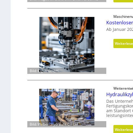
Maschinenv
Kostenlose
Ab Januar 20
Weiterles
Bild: Cigus GmbH
Weiterentw
Hydraulikzy
Das Unterneh
Fertigungsko
am Standort 
leistungsint
Bild: Weber- Hydraulik GmbH
Weiterles