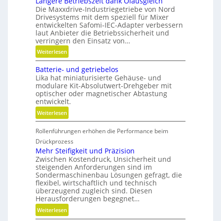
Längere Betriebszeit dank Ölausgleich
Die Maxxdrive-Industriegetriebe von Nord
Drivesystems mit dem speziell für Mixer
entwickelten Safomi-IEC-Adapter verbessern
laut Anbieter die Betriebssicherheit und
verringern den Einsatz von…
:
Weiterlesen
L
Batterie- und getriebelos
ä
Lika hat miniaturisierte Gehäuse- und
n
modulare Kit-Absolutwert-Drehgeber mit
g
optischer oder magnetischer Abtastung
e
entwickelt.
r
:
Weiterlesen
e
B
B
Rollenführungen erhöhen die Performance beim
a
e
t
Drückprozess
t
t
Mehr Steifigkeit und Präzision
r
Zwischen Kostendruck, Unsicherheit und
e
i
steigenden Anforderungen sind im
r
e
Sondermaschinenbau Lösungen gefragt, die
i
flexibel, wirtschaftlich und technisch
b
e
überzeugend zugleich sind. Diesen
s
-
Herausforderungen begegnet…
z
u
:
Weiterlesen
e
n
M
i