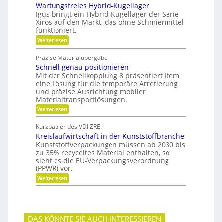
e
Wartungsfreies Hybrid-Kugellager
l
e
-
i
n
Igus bringt ein Hybrid-Kugellager der Serie
F
t
z
Xiros auf den Markt, das ohne Schmiermittel
a
ä
i
m
funktioniert.
t
a
i
:
Weiterlesen
l
l
W
e
i
a
d
e
Präzise Materialübergabe
r
e
Schnell genau positionieren
t
r
u
Mit der Schnellkopplung 8 präsentiert Item
B
n
a
eine Lösung für die temporäre Arretierung
g
u
und präzise Ausrichtung mobiler
s
t
Materialtransportlösungen.
f
e
:
r
Weiterlesen
i
S
e
l
c
i
b
Kurzpapier des VDI ZRE
h
e
e
Kreislaufwirtschaft in der Kunststoffbranche
n
s
s
e
H
Kunststoffverpackungen müssen ab 2030 bis
c
l
y
zu 35% recyceltes Material enthalten, so
h
l
b
a
sieht es die EU-Verpackungsverordnung
g
r
f
(PPWR) vor.
e
i
f
:
n
Weiterlesen
d
u
K
a
-
n
r
u
K
g
e
p
u
e
i
o
g
r
s
s
e
k
DAS KÖNNTE SIE AUCH INTERESSIEREN
l
i
l
e