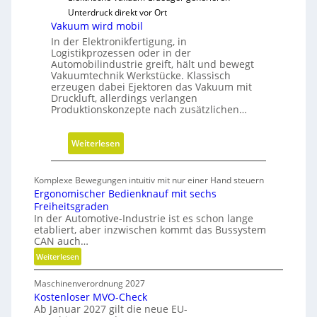
e
Unterdruck direkt vor Ort
u
Vakuum wird mobil
a
In der Elektronikfertigung, in
u
Logistikprozessen oder in der
s
Automobilindustrie greift, hält und bewegt
Vakuumtechnik Werkstücke. Klassisch
r
erzeugen dabei Ejektoren das Vakuum mit
i
Druckluft, allerdings verlangen
c
Produktionskonzepte nach zusätzlichen…
h
t
:
Weiterlesen
u
V
n
a
Komplexe Bewegungen intuitiv mit nur einer Hand steuern
g
k
Ergonomischer Bedienknauf mit sechs
u
Freiheitsgraden
u
In der Automotive-Industrie ist es schon lange
etabliert, aber inzwischen kommt das Bussystem
m
CAN auch…
w
:
Weiterlesen
i
E
r
Maschinenverordnung 2027
r
d
Kostenloser MVO-Check
g
m
Ab Januar 2027 gilt die neue EU-
o