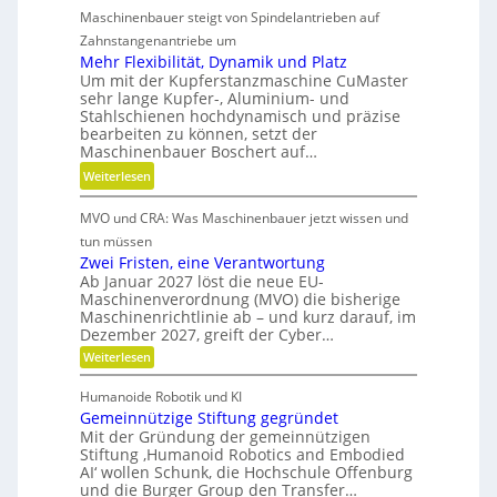
d
Maschinenbauer steigt von Spindelantrieben auf
e
t
g
h
Zahnstangenantriebe um
d
e
r
Mehr Flexibilität, Dynamik und Platz
a
t
Um mit der Kupferstanzmaschine CuMaster
S
n
r
sehr lange Kupfer-, Aluminium- und
t
k
i
Stahlschienen hochdynamisch und präzise
e
Ö
bearbeiten zu können, setzt der
e
i
l
Maschinenbauer Boschert auf…
b
f
a
:
Weiterlesen
e
i
u
M
l
g
s
MVO und CRA: Was Maschinenbauer jetzt wissen und
e
o
k
g
h
s
tun müssen
e
l
r
Zwei Fristen, eine Verantwortung
i
e
Ab Januar 2027 löst die neue EU-
F
t
i
Maschinenverordnung (MVO) die bisherige
l
u
c
Maschinenrichtlinie ab – und kurz darauf, im
e
n
Dezember 2027, greift der Cyber…
h
x
d
:
Weiterlesen
i
Z
P
b
w
Humanoide Robotik und KI
r
e
i
Gemeinnützige Stiftung gegründet
ä
i
l
F
Mit der Gründung der gemeinnützigen
z
r
i
Stiftung ‚Humanoid Robotics and Embodied
i
i
AI‘ wollen Schunk, die Hochschule Offenburg
t
s
s
und die Burger Group den Transfer…
ä
t