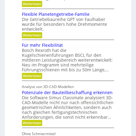
i
:
e
Weiterlesen
t
o
G
n
,
e
,
n
Flexible Planetengetriebe-Familie
D
m
e
Die Getriebebaureihe GPT von Faulhaber
e
i
y
wurde für besonders hohe Drehmomente
i
n
n
entwickelt.
n
e
a
n
V
:
Weiterlesen
ü
e
m
F
t
r
l
Für mehr Flexibilität
i
z
a
e
Bosch Rexroth hat die
i
k
n
x
g
Kugelschienenführungen BSCL für den
t
i
u
e
w
mittleren Leistungsbereich weiterentwickelt:
b
n
S
o
Neu im Programm sind mehrteilige
l
t
r
d
e
Führungsschienen mit bis zu 50m Länge,…
i
t
P
P
:
Weiterlesen
f
u
l
l
F
t
n
a
ü
u
g
a
n
Analyse von 3D-CAD-Modellen
r
n
e
t
Potenziale der Bauteilbeschaffung erkennen
m
g
t
z
e
Die Software Simus Classmate analysiert 3D-
g
e
h
e
CAD-Modelle nicht nur nach offensichtlichen
n
r
g
geometrischen Ähnlichkeiten, sondern auch
g
F
r
e
nach gleichen fertigungstechnischen
l
ü
t
Anforderungen, die sonst nicht erkennbar…
e
n
r
x
d
:
Weiterlesen
i
i
e
P
e
b
t
o
b
Ohne Schmiermittel
i
t