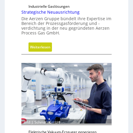
o
e
z
Industrielle Gaslösungen
r
Strategische Neuausrichtung
e
a
Die Aerzen Gruppe bündelt ihre Expertise im
s
l
Bereich der Prozessgasförderung und -
s
s
verdichtung in der neu gegründeten Aerzen
e
Process Gas GmbH.
E
ff
i
:
Weiterlesen
z
S
i
t
e
r
n
a
z
t
t
e
r
g
e
i
i
s
b
c
e
h
r
e
Bild: J. Schmalz GmbH
N
Elektrische Vakuum-Erzeuger generieren