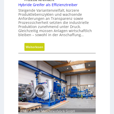
h
Hybride Greifer als Effizienztreiber
e
h
Steigende Variantenvielfalt, kürzere
n
a
Produktlebenszyklen und wachsende
l
Anforderungen an Transparenz sowie
Prozesssicherheit setzten die industrielle
t
Produktion zunehmend unter Druck.
i
Gleichzeitig müssen Anlagen wirtschaftlich
g
bleiben – sowohl in der Anschaffung…
e
W
:
Weiterlesen
e
H
r
y
k
b
z
r
e
i
u
d
g
e
b
G
a
r
u
e
p
i
r
f
Bild: Aerzener Maschinenfabrik GmbH