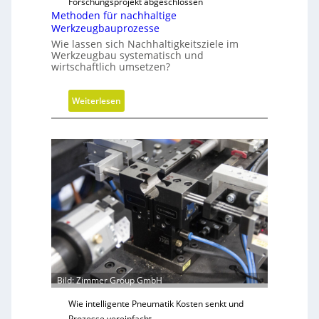
Forschungsprojekt abgeschlossen
d
Methoden für nachhaltige
e
Werkzeugbauprozesse
r
Wie lassen sich Nachhaltigkeitsziele im
i
Werkzeugbau systematisch und
n
wirtschaftlich umsetzen?
g
r
:
Weiterlesen
ö
M
ß
e
e
t
r
h
e
o
n
d
D
e
i
n
m
f
e
ü
n
r
s
n
Bild: Zimmer Group GmbH
i
a
o
Wie intelligente Pneumatik Kosten senkt und
c
n
Prozesse vereinfacht