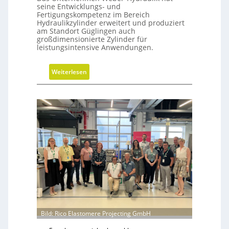
seine Entwicklungs- und
Fertigungskompetenz im Bereich
Hydraulikzylinder erweitert und produziert
am Standort Güglingen auch
großdimensionierte Zylinder für
leistungsintensive Anwendungen.
:
Weiterlesen
H
y
d
r
a
u
l
i
k
z
y
l
i
Bild: Rico Elastomere Projecting GmbH
n