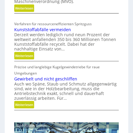
Maschinenverordnung (MVO).
o
n
b
:
Weiterlesen
o
K
i
m
o
i
l
Verfahren für ressourceneffizienten Spritzguss
s
s
Kunststoffabfälle vermeiden
t
c
Derzeit werden lediglich rund neun Prozent der
e
h
weltweit anfallenden 350 bis 360 Millionen Tonnen
n
e
Kunststoffabfälle recycelt. Dabei hat der
l
r
nachhaltige Einsatz von…
o
B
:
Weiterlesen
s
e
K
e
d
Präzise und langlebige Kugelgewindetriebe für raue
u
r
i
n
Umgebungen
M
e
s
Gewirbelt und nicht geschliffen
V
n
Auch wo Späne, Staub und Schmutz allgegenwärtig
t
O
k
sind, wie in der Holzbearbeitung, muss die
s
-
Antriebstechnik exakt, schnell und dauerhaft
n
t
zuverlässig arbeiten. Für…
C
a
o
h
u
:
Weiterlesen
f
e
f
G
f
c
m
e
a
k
i
w
b
Bild: Rollon GmbH
t
i
f
s
r