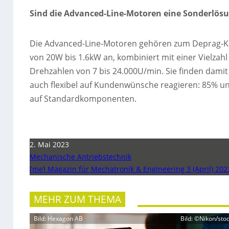
Sind die Advanced-Line-Motoren eine Sonderlösu
Die Advanced-Line-Motoren gehören zum Deprag-Ka
von 20W bis 1.6kW an, kombiniert mit einer Vielzahl
Drehzahlen von 7 bis 24.000U/min. Sie finden dami
auch flexibel auf Kundenwünsche reagieren: 85% uns
auf Standardkomponenten.
2. Mai 2023
Mechanische Antriebstechnik
[me] Magazin für Mechatronik & Engineering 3 (April) 202
MEHR ZUM THEMA
Bild: Hexagon AB
Bild: ©Nikon/st