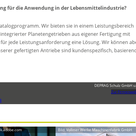
ng für die Anwendung in der Lebensmittelindustrie?
talogprogramm. Wir bieten sie in einem Leistungsbereich
 integrierter Planetengetrieben aus eigener Fertigung mit
t für jede Leistungsanforderung eine Lösung. Wir können ab
erer gefertigten Antriebe sind kundenspezifisch, basieren
DEPRAG Schulz GmbH u.
Zur Firmenweb
3
ock.adobe.com
Bild: Vollmer Werke Maschinenfabrik GmbH