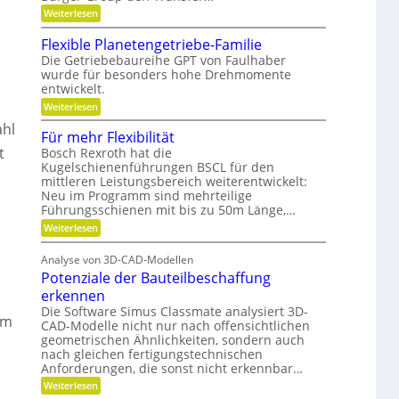
t
e
:
Weiterlesen
o
n
G
,
n
,
e
Flexible Planetengetriebe-Familie
D
e
m
Die Getriebebaureihe GPT von Faulhaber
i
y
e
wurde für besonders hohe Drehmomente
n
i
n
e
entwickelt.
n
a
V
n
:
Weiterlesen
e
ü
m
F
r
t
ahl
i
l
Für mehr Flexibilität
a
z
e
k
n
i
t
Bosch Rexroth hat die
x
t
g
u
Kugelschienenführungen BSCL für den
i
w
e
mittleren Leistungsbereich weiterentwickelt:
n
b
o
S
l
Neu im Programm sind mehrteilige
d
r
t
e
Führungsschienen mit bis zu 50m Länge,…
t
i
P
P
u
f
:
Weiterlesen
l
l
n
t
F
a
a
g
u
ü
n
Analyse von 3D-CAD-Modellen
n
r
t
e
g
Potenziale der Bauteilbeschaffung
m
t
z
g
e
e
erkennen
e
h
n
Die Software Simus Classmate analysiert 3D-
g
r
g
im
CAD-Modelle nicht nur nach offensichtlichen
r
F
e
ü
geometrischen Ähnlichkeiten, sondern auch
l
t
n
e
nach gleichen fertigungstechnischen
r
d
x
Anforderungen, die sonst nicht erkennbar…
i
e
i
e
:
Weiterlesen
t
b
b
P