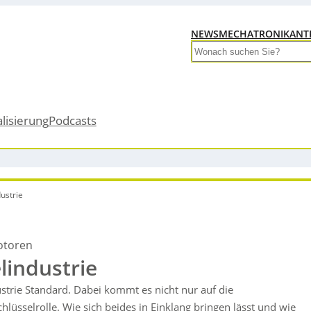
NEWS
MECHATRONIK
ANT
Search
alisierung
Podcasts
dustrie
otoren
elindustrie
strie Standard. Dabei kommt es nicht nur auf die
chlüsselrolle. Wie sich beides in Einklang bringen lässt und wie