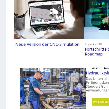
Neue Version der CNC-Simulation
Impact 2030
Fortschritte 
Roadmap
Weiterentwi
Hydraulikzy
Das Unterneh
Fertigungskom
Standort Gügl
Anwendungen
Weiterlese