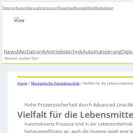
Datenschutzerklärung
Impressum
Download
Kontakt
Abo
Mediadaten
News
Mechatronik
Antriebstechnik
Automatisierung
Digit
Search
Home
»
Mechanische Antriebstechnik
»
Vielfalt für die Lebensmittelin
Hohe Prozesssicherheit durch Advanced-Line-M
Vielfalt für die Lebensmitt
Automatisierte Prozesse sind in der Lebensmittelindu
Fertigungseffizienz an, auch die Hygiene spielt eine S