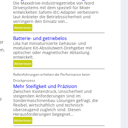
Die Maxxdrive-Industriegetriebe von Nord
Drivesystems mit dem speziell für Mixer
entwickelten Safomi-IEC-Adapter verbessern
laut Anbieter die Betriebssicherheit und
verringern den Einsatz von…
:
Weiterlesen
L
Batterie- und getriebelos
ä
er
Lika hat miniaturisierte Gehäuse- und
n
modulare Kit-Absolutwert-Drehgeber mit
en.
g
optischer oder magnetischer Abtastung
e
entwickelt.
r
:
Weiterlesen
e
B
B
Rollenführungen erhöhen die Performance beim
a
e
t
Drückprozess
t
t
Mehr Steifigkeit und Präzision
r
e
Zwischen Kostendruck, Unsicherheit und
i
steigenden Anforderungen sind im
r
e
e
Sondermaschinenbau Lösungen gefragt, die
i
b
flexibel, wirtschaftlich und technisch
e
s
überzeugend zugleich sind. Diesen
-
Herausforderungen begegnet…
z
u
e
:
Weiterlesen
n
i
M