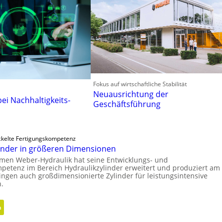
Fokus auf wirtschaftliche Stabilität
Neuausrichtung der
bei Nachhaltigkeits-
Geschäftsführung
ckelte Fertigungskompetenz
linder in größeren Dimensionen
men Weber-Hydraulik hat seine Entwicklungs- und
petenz im Bereich Hydraulikzylinder erweitert und produziert am
ingen auch großdimensionierte Zylinder für leistungsintensive
.
:
n
H