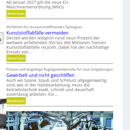
Ab Januar 2027 gilt die neue EU-
o
Maschinenverordnung (MVO).
n
o
:
Weiterlesen
m
K
i
o
Verfahren für ressourceneffizienten Spritzguss
s
s
Kunststoffabfälle vermeiden
c
t
Derzeit werden lediglich rund neun Prozent der
h
e
weltweit anfallenden 350 bis 360 Millionen Tonnen
e
n
Kunststoffabfälle recycelt. Dabei hat der nachhaltige
Einsatz von…
r
l
B
o
:
Weiterlesen
e
s
K
d
e
Präzise und langlebige Kugelgewindetriebe für raue Umgebungen
u
i
r
Gewirbelt und nicht geschliffen
n
e
M
Auch wo Späne, Staub und Schmutz allgegenwärtig
s
sind, wie in der Holzbearbeitung, muss die
n
V
t
Antriebstechnik exakt, schnell und dauerhaft
k
O
s
zuverlässig arbeiten. Für…
n
-
t
:
Weiterlesen
a
C
o
G
u
h
f
e
f
e
f
Bild: Rollon GmbH
w
m
c
a
i
i
k
b
r
t
f