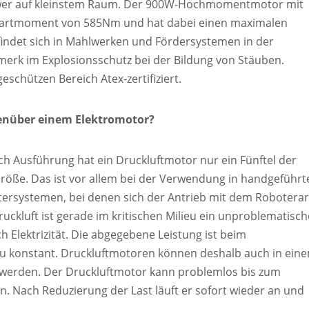
er auf kleinstem Raum. Der 900W-Hochmomentmotor mit
Startmoment von 585Nm und hat dabei einen maximalen
ndet sich in Mahlwerken und Fördersystemen in der
merk im Explosionsschutz bei der Bildung von Stäuben.
schützen Bereich Atex-zertifiziert.
genüber einem Elektromotor?
nach Ausführung hat ein Druckluftmotor nur ein Fünftel der
Größe. Das ist vor allem bei der Verwendung in handgeführt
otersystemen, bei denen sich der Antrieb mit dem Robotera
ruckluft ist gerade im kritischen Milieu ein unproblematisch
h Elektrizität. Die abgegebene Leistung ist beim
u konstant. Druckluftmotoren können deshalb auch in ein
n werden. Der Druckluftmotor kann problemlos bis zum
. Nach Reduzierung der Last läuft er sofort wieder an und