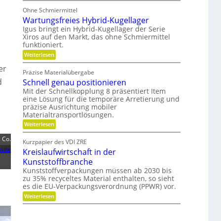
i
e
o
l
Ohne Schmiermittel
-
t
i
F
Wartungsfreies Hybrid-Kugellager
e
t
a
n
Igus bringt ein Hybrid-Kugellager der Serie
ä
m
z
t
Xiros auf den Markt, das ohne Schmiermittel
i
i
funktioniert.
l
a
i
:
l
Weiterlesen
e
W
e
er
a
d
Präzise Materialübergabe
r
e
d
Schnell genau positionieren
t
r
u
B
Mit der Schnellkopplung 8 präsentiert Item
n
a
eine Lösung für die temporäre Arretierung und
g
u
präzise Ausrichtung mobiler
s
t
Materialtransportlösungen.
f
e
r
i
:
Weiterlesen
e
l
S
i
b
c
 Co.
Kurzpapier des VDI ZRE
e
e
h
site
Kreislaufwirtschaft in der
s
s
n
H
c
e
Kunststoffbranche
y
h
l
Kunststoffverpackungen müssen ab 2030 bis
b
a
l
zu 35% recyceltes Material enthalten, so sieht
r
f
g
i
es die EU-Verpackungsverordnung (PPWR) vor.
f
e
d
u
n
:
Weiterlesen
-
n
a
K
K
g
u
r
u
e
p
e
g
r
o