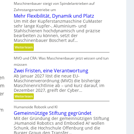
d
t
Maschinenbauer steigt von Spindelantrieben auf
e
g
d
h
Zahnstangenantriebe um
e
a
r
Mehr Flexibilität, Dynamik und Platz
t
n
S
Um mit der Kupferstanzmaschine CuMaster
r
sehr lange Kupfer-, Aluminium- und
k
t
i
Stahlschienen hochdynamisch und präzise
Ö
e
e
bearbeiten zu können, setzt der
l
i
Maschinenbauer Boschert auf…
b
a
f
e
:
Weiterlesen
u
i
l
M
s
g
o
MVO und CRA: Was Maschinenbauer jetzt wissen und tun
e
g
k
s
h
müssen
l
e
r
Zwei Fristen, eine Verantwortung
e
i
F
Ab Januar 2027 löst die neue EU-
en
i
t
Maschinenverordnung (MVO) die bisherige
l
c
u
rm
Maschinenrichtlinie ab – und kurz darauf, im
e
h
n
Dezember 2027, greift der Cyber…
x
er
d
:
Weiterlesen
i
P
Z
b
w
r
Humanoide Robotik und KI
e
em
i
ä
Gemeinnützige Stiftung gegründet
i
l
F
z
Mit der Gründung der gemeinnützigen Stiftung
i
r
‚Humanoid Robotics and Embodied AI‘ wollen
i
i
t
Schunk, die Hochschule Offenburg und die
s
s
ä
Burger Group den Transfer…
t
i