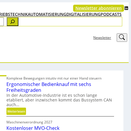
LinkedIn
Newsletter abonnieren
RIEBSTECHNIK
AUTOMATISIERUNG
DIGITALISIERUNG
PODCASTS
LinkedIn
Newsletter
Komplexe Bewegungen intuitiv mit nur einer Hand steuern
Ergonomischer Bedienknauf mit sechs
Freiheitsgraden
In der Automotive-Industrie ist es schon lange
etabliert, aber inzwischen kommt das Bussystem CAN
auch…
:
Weiterlesen
E
Maschinenverordnung 2027
r
Kostenloser MVO-Check
g