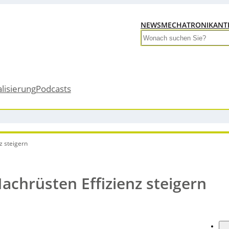
NEWS
MECHATRONIK
ANT
Search
alisierung
Podcasts
z steigern
chrüsten Effizienz steigern