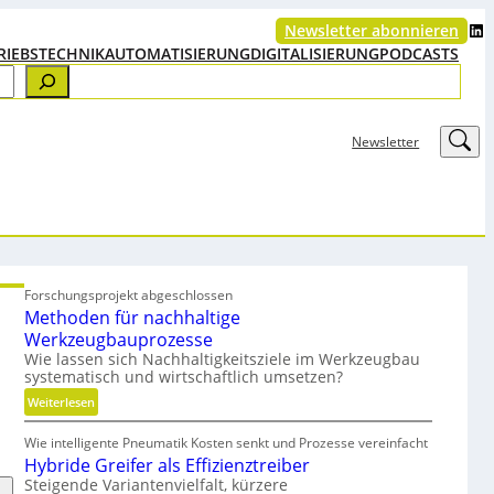
LinkedIn
Newsletter abonnieren
RIEBSTECHNIK
AUTOMATISIERUNG
DIGITALISIERUNG
PODCASTS
LinkedIn
Newsletter
Forschungsprojekt abgeschlossen
Methoden für nachhaltige
Werkzeugbauprozesse
Wie lassen sich Nachhaltigkeitsziele im Werkzeugbau
systematisch und wirtschaftlich umsetzen?
:
Weiterlesen
M
Wie intelligente Pneumatik Kosten senkt und Prozesse vereinfacht
e
Hybride Greifer als Effizienztreiber
t
Steigende Variantenvielfalt, kürzere
h