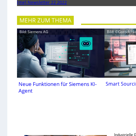
[me] Newsletter 22 2022
MEHR ZUM THEMA
Bild: Siemens AG
Bild: ©Gorodenk
Neue Funktionen für Siemens KI-
Smart Sourci
Agent
Industrielle