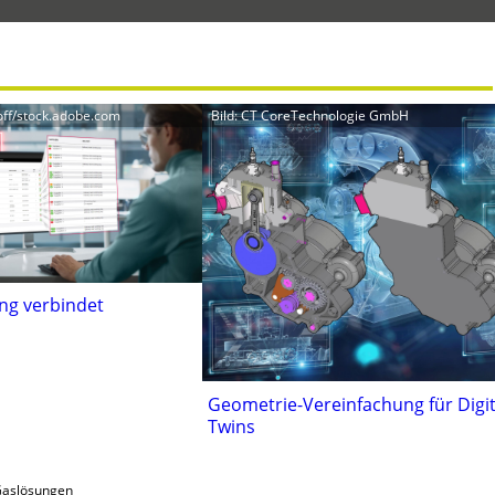
off/stock.adobe.com
Bild: CT CoreTechnologie GmbH
ng verbindet
Geometrie-Vereinfachung für Digit
Twins
 Gaslösungen