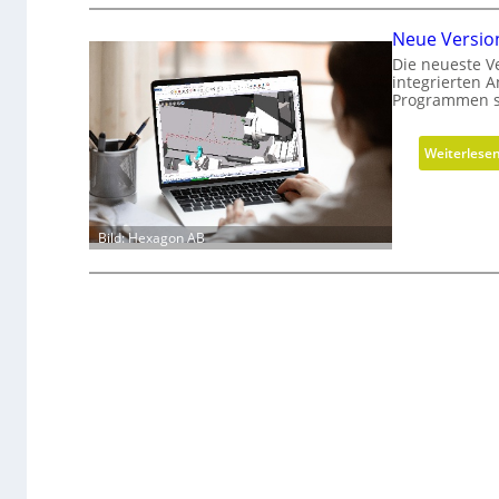
Neue Versio
Die neueste V
integrierten 
Programmen s
Weiterlese
Bild: Hexagon AB