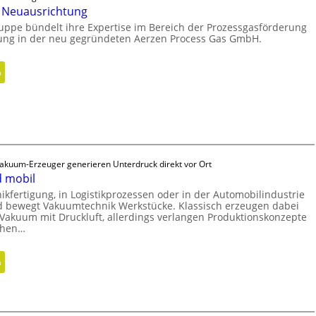
e Neuausrichtung
uppe bündelt ihre Expertise im Bereich der Prozessgasförderung
ung in der neu gegründeten Aerzen Process Gas GmbH.
:
n
S
t
r
a
t
e
Vakuum-Erzeuger generieren Unterdruck direkt vor Ort
g
 mobil
i
nikfertigung, in Logistikprozessen oder in der Automobilindustrie
und bewegt Vakuumtechnik Werkstücke. Klassisch erzeugen dabei
s
 Vakuum mit Druckluft, allerdings verlangen Produktionskonzepte
c
chen…
h
e
:
n
N
V
e
a
u
k
a