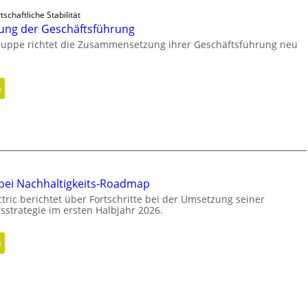
u
u
tschaftliche Stabilität
u
s
ung der Geschäftsführung
m
r
ruppe richtet die Zusammensetzung ihrer Geschäftsführung neu
w
i
i
c
r
h
:
n
d
t
N
m
u
e
o
n
u
b
g
a
i
u
l
s
 bei Nachhaltigkeits-Roadmap
r
tric berichtet über Fortschritte bei der Umsetzung seiner
i
sstrategie im ersten Halbjahr 2026.
c
h
:
n
t
F
u
o
n
r
g
t
d