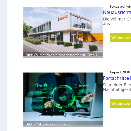
Fokus auf wir
Neuausricht
Die Vollmer G
aus.
Weiterlese
Bild: Vollmer Werke Maschinenfabrik GmbH
Impact 2030
Fortschritte
Schneider Elec
Nachhaltigkeit
Weiterlese
Bild: ©Nikon/stock.adobe.com