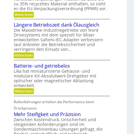
zu 35% recyceltes Material enthalten, so sieht
r
f
g
i
es die EU-Verpackungsverordnung (PPWR) vor.
f
e
d
u
n
:
Weiterlesen
-
n
a
K
K
g
u
r
Längere Betriebszeit dank Ölausgleich
u
e
p
e
g
r
o
Die Maxxdrive-Industriegetriebe von Nord
i
e
k
s
Drivesystems mit dem speziell für Mixer
s
l
e
i
entwickelten Safomi-IEC-Adapter verbessern
l
l
n
t
a
laut Anbieter die Betriebssicherheit und
a
n
i
u
verringern den Einsatz von…
g
e
o
f
e
n
n
:
Weiterlesen
w
r
i
L
i
e
ä
r
Batterie- und getriebelos
r
n
t
Lika hat miniaturisierte Gehäuse- und
e
g
s
modulare Kit-Absolutwert-Drehgeber mit
n
e
c
optischer oder magnetischer Abtastung
r
h
e
entwickelt.
a
B
f
:
Weiterlesen
e
t
B
t
i
a
r
Rollenführungen erhöhen die Performance beim
n
t
i
d
t
Drückprozess
e
e
e
Mehr Steifigkeit und Präzision
b
r
r
s
K
Zwischen Kostendruck, Unsicherheit und
i
z
u
steigenden Anforderungen sind im
e
e
n
Sondermaschinenbau Lösungen gefragt, die
-
i
s
u
flexibel, wirtschaftlich und technisch