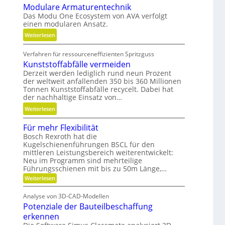
Modulare Armaturentechnik
u
l
Das Modu One Ecosystem von AVA verfolgt
g
i
einen modularen Ansatz.
e
t
:
Weiterlesen
l
ä
M
g
t
Verfahren für ressourceneffizienten Spritzguss
o
e
,
Kunststoffabfälle vermeiden
d
w
D
Derzeit werden lediglich rund neun Prozent
u
i
y
der weltweit anfallenden 350 bis 360 Millionen
l
n
n
Tonnen Kunststoffabfälle recycelt. Dabei hat
a
d
a
der nachhaltige Einsatz von…
r
e
m
:
Weiterlesen
e
t
i
K
A
r
k
Für mehr Flexibilität
u
r
i
u
Bosch Rexroth hat die
n
m
e
n
Kugelschienenführungen BSCL für den
s
a
b
mittleren Leistungsbereich weiterentwickelt:
d
t
t
Neu im Programm sind mehrteilige
u
P
s
Führungsschienen mit bis zu 50m Länge,…
u
n
l
t
:
r
Weiterlesen
d
a
o
F
e
H
t
ü
f
Analyse von 3D-CAD-Modellen
n
y
r
z
f
Potenziale der Bauteilbeschaffung
m
t
d
e
a
erkennen
e
r
h
b