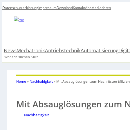
Datenschutzerklärung
Impressum
Download
Kontakt
Abo
Mediadaten
News
Mechatronik
Antriebstechnik
Automatisierung
Digit
Search
Home
»
Nachhaltigkeit
»
Mit Absauglösungen zum Nachrüsten Effizien
Mit Absauglösungen zum Na
Nachhaltigkeit