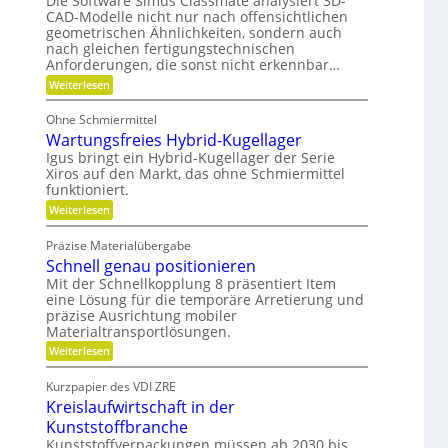
Die Software Simus Classmate analysiert 3D-
c
a
r
f
CAD-Modelle nicht nur nach offensichtlichen
F
h
u
geometrischen Ähnlichkeiten, sondern auch
l
ä
n
l
e
nach gleichen fertigungstechnischen
l
i
i
x
Anforderungen, die sonst nicht erkennbar…
l
i
k
k
:
Weiterlesen
b
e
P
i
i
v
o
l
m
Ohne Schmiermittel
t
e
i
V
Wartungsfreies Hybrid-Kugellager
e
t
r
n
e
Igus bringt ein Hybrid-Kugellager der Serie
ä
m
z
t
Xiros auf den Markt, das ohne Schmiermittel
r
i
e
funktioniert.
g
a
i
:
l
Weiterlesen
l
W
e
d
e
a
d
e
Präzise Materialübergabe
i
r
e
n
Schnell genau positionieren
t
r
c
u
B
Mit der Schnellkopplung 8 präsentiert Item
h
n
a
eine Lösung für die temporäre Arretierung und
g
u
präzise Ausrichtung mobiler
s
t
Materialtransportlösungen.
f
e
r
i
:
Weiterlesen
e
l
S
i
b
c
Kurzpapier des VDI ZRE
e
e
h
Kreislaufwirtschaft in der
s
s
n
H
c
e
Kunststoffbranche
y
h
l
Kunststoffverpackungen müssen ab 2030 bis
b
a
l