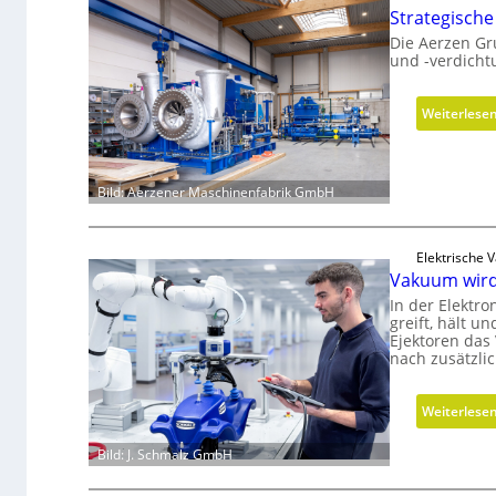
Strategisch
Die Aerzen Gr
und -verdicht
Weiterlese
Bild: Aerzener Maschinenfabrik GmbH
Elektrische 
Vakuum wird
In der Elektro
greift, hält 
Ejektoren das
nach zusätzli
Weiterlese
Bild: J. Schmalz GmbH