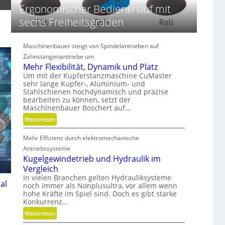
i
Ergonomischer Bedienknauf mit
m
sechs Freiheitsgraden
e
n
s
Maschinenbauer steigt von Spindelantrieben auf
i
Zahnstangenantriebe um
o
Mehr Flexibilität, Dynamik und Platz
n
Um mit der Kupferstanzmaschine CuMaster
e
sehr lange Kupfer-, Aluminium- und
n
Stahlschienen hochdynamisch und präzise
bearbeiten zu können, setzt der
Maschinenbauer Boschert auf…
:
Weiterlesen
M
Mehr Effizienz durch elektromechanische
e
h
Antriebssysteme
r
Kugelgewindetrieb und Hydraulik im
F
Vergleich
l
In vielen Branchen gelten Hydrauliksysteme
al
noch immer als Nonplusultra, vor allem wenn
e
hohe Kräfte im Spiel sind. Doch es gibt starke
x
Konkurrenz…
i
:
Weiterlesen
b
K
i