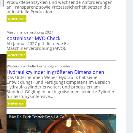
Produktlebenszyklen und wachsende Anforderungen
o
an Transparenz sowie Prozesssicherheit setzten die
d
industrielle Produktion…
e
:
Weiterlesen
n
H
f
y
ü
Maschinenverordnung 2027
b
r
Kostenloser MVO-Check
r
n
Ab Januar 2027 gilt die neue EU-
i
Maschinenverordnung (MVO).
a
d
c
:
Weiterlesen
e
h
K
G
h
Weiterentwickelte Fertigungskompetenz
o
r
a
Hydraulikzylinder in größeren Dimensionen
s
e
l
Das Unternehmen Weber-Hydraulik hat seine
t
i
Entwicklungs- und Fertigungskompetenz im Bereich
t
e
f
Hydraulikzylinder erweitert und produziert am
i
n
Standort Güglingen auch großdimensionierte Zylinder
e
g
l
für leistungsintensive…
r
e
o
:
a
Weiterlesen
W
s
H
l
e
e
y
s
r
Bild: Dr. Erich Tretter GmbH & Co.
r
d
E
k
M
r
ff
z
V
a
i
e