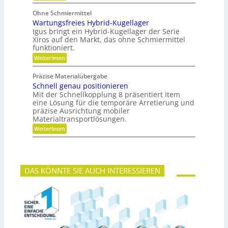
i
e
P
e
b
t
o
b
Ohne Schmiermittel
i
t
e
Wartungsfreies Hybrid-Kugellager
l
e
-
i
n
Igus bringt ein Hybrid-Kugellager der Serie
F
t
z
Xiros auf den Markt, das ohne Schmiermittel
a
ä
i
m
funktioniert.
t
a
i
:
Weiterlesen
l
l
W
e
i
a
d
e
Präzise Materialübergabe
r
e
Schnell genau positionieren
t
r
u
Mit der Schnellkopplung 8 präsentiert Item
B
n
a
eine Lösung für die temporäre Arretierung und
g
u
präzise Ausrichtung mobiler
s
t
Materialtransportlösungen.
f
e
:
r
Weiterlesen
i
S
e
l
c
i
b
h
e
e
n
s
s
e
H
c
DAS KÖNNTE SIE AUCH INTERESSIEREN
l
y
h
l
b
a
g
r
f
e
i
f
n
d
u
a
-
n
u
K
g
p
u
e
o