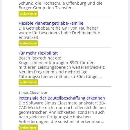
i
ä
Schunk, die Hochschule Offenburg und die
ü
s
Burger Group den Transfer…
r
z
t
R
:
e
i
Weiterlesen
o
G
n
s
b
e
,
Flexible Planetengetriebe-Familie
o
i
m
e
Die Getriebebaureihe GPT von Faulhaber
t
e
i
o
e
wurde für besonders hohe Drehmomente
i
n
n
r
entwickelt.
n
e
g
n
V
:
Weiterlesen
r
ü
e
F
e
t
r
l
i
Für mehr Flexibilität
z
a
e
f
Bosch Rexroth hat die
i
n
x
e
g
Kugelschienenführungen BSCL für den
t
i
r
e
w
mittleren Leistungsbereich weiterentwickelt:
b
S
o
Neu im Programm sind mehrteilige
l
t
r
e
Führungsschienen mit bis zu 50m Länge,…
i
t
P
:
Weiterlesen
f
u
l
F
t
n
a
ü
u
g
n
Simus Classmate
r
n
e
Potenziale der Bauteilbeschaffung erkennen
m
g
t
e
Die Software Simus Classmate analysiert 3D-
g
e
h
e
CAD-Modelle nicht nur nach offensichtlichen
n
r
g
geometrischen Ähnlichkeiten, sondern auch
g
F
r
e
nach gleichen fertigungstechnischen
l
ü
t
Anforderungen, die sonst nicht erkennbar…
e
n
r
x
d
:
Weiterlesen
i