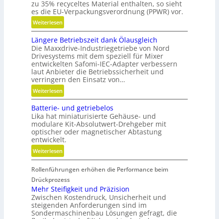
zu 35% recyceltes Material enthalten, so sieht
s
es die EU-Verpackungsverordnung (PPWR) vor.
g
:
Weiterlesen
r
K
a
Längere Betriebszeit dank Ölausgleich
r
d
Die Maxxdrive-Industriegetriebe von Nord
e
e
Drivesystems mit dem speziell für Mixer
i
n
entwickelten Safomi-IEC-Adapter verbessern
s
laut Anbieter die Betriebssicherheit und
l
verringern den Einsatz von…
a
:
Weiterlesen
u
L
f
Batterie- und getriebelos
ä
w
Lika hat miniaturisierte Gehäuse- und
n
modulare Kit-Absolutwert-Drehgeber mit
i
g
optischer oder magnetischer Abtastung
r
e
entwickelt.
t
r
:
Weiterlesen
s
e
B
c
B
Rollenführungen erhöhen die Performance beim
a
h
e
t
Drückprozess
a
t
t
Mehr Steifigkeit und Präzision
f
r
Zwischen Kostendruck, Unsicherheit und
e
t
i
steigenden Anforderungen sind im
r
i
e
Sondermaschinenbau Lösungen gefragt, die
i
n