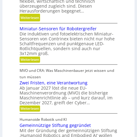
flexibel, wirtschaftlich und technisch
b
e
d
überzeugend zugleich sind. Diesen
s
-
Herausforderungen begegnet…
e
z
u
r
:
Weiterlesen
e
n
K
M
i
d
u
Miniatur-Sensoren für Robotergreifer
e
t
g
Die induktiven und fotoelektrischen Miniatur-
n
h
d
Sensoren von Contrinex bieten nicht nur hohe
e
s
r
a
Schaltfrequenzen und punktgenaue LED-
t
t
S
n
Rotlichtquellen, sondern sind auch nur
r
s
t
3x12mm groß.
k
i
t
e
Ö
:
Weiterlesen
e
o
M
i
l
b
i
f
f
MVO und CRA: Was Maschinenbauer jetzt wissen und
a
n
e
f
i
u
i
tun müssen
l
b
a
g
Zwei Fristen, eine Verantwortung
s
t
o
r
k
Ab Januar 2027 löst die neue EU-
g
u
s
a
Maschinenverordnung (MVO) die bisherige
e
r
l
Maschinenrichtlinie ab – und kurz darauf, im
n
-
i
e
Dezember 2027, greift der Cyber…
S
c
t
i
e
:
Weiterlesen
h
u
n
c
Z
s
e
n
w
h
o
Humanoide Robotik und KI
e
d
r
Gemeinnützige Stiftung gegründet
i
e
P
F
Mit der Gründung der gemeinnützigen Stiftung
n
r
r
‚Humanoid Robotics and Embodied AI‘ wollen
f