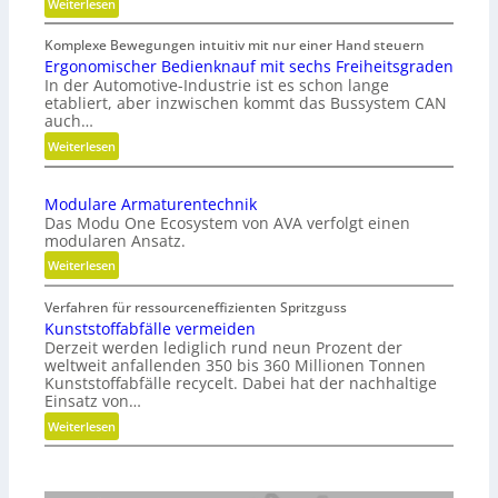
:
Weiterlesen
G
Komplexe Bewegungen intuitiv mit nur einer Hand steuern
e
Ergonomischer Bedienknauf mit sechs Freiheitsgraden
w
In der Automotive-Industrie ist es schon lange
i
etabliert, aber inzwischen kommt das Bussystem CAN
r
auch…
b
:
Weiterlesen
e
E
l
r
t
Modulare Armaturentechnik
g
u
Das Modu One Ecosystem von AVA verfolgt einen
o
n
modularen Ansatz.
n
d
:
Weiterlesen
o
n
M
m
i
Verfahren für ressourceneffizienten Spritzguss
o
i
c
Kunststoffabfälle vermeiden
d
s
h
Derzeit werden lediglich rund neun Prozent der
u
c
t
weltweit anfallenden 350 bis 360 Millionen Tonnen
l
h
Kunststoffabfälle recycelt. Dabei hat der nachhaltige
g
a
e
Einsatz von…
e
r
r
s
:
Weiterlesen
e
B
c
K
A
e
h
u
r
d
l
n
m