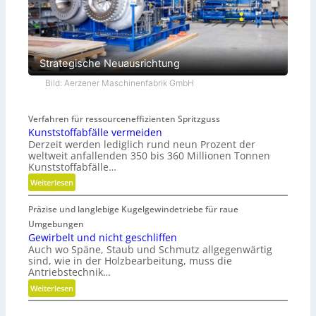
Strategische Neuausrichtung
Bild: Aerzener Maschinenfabrik GmbH
Verfahren für ressourceneffizienten Spritzguss
Kunststoffabfälle vermeiden
Derzeit werden lediglich rund neun Prozent der
weltweit anfallenden 350 bis 360 Millionen Tonnen
Kunststoffabfälle…
:
Weiterlesen
K
Präzise und langlebige Kugelgewindetriebe für raue
u
n
Umgebungen
s
Gewirbelt und nicht geschliffen
Auch wo Späne, Staub und Schmutz allgegenwärtig
t
sind, wie in der Holzbearbeitung, muss die
s
Antriebstechnik…
t
:
Weiterlesen
o
G
f
e
f