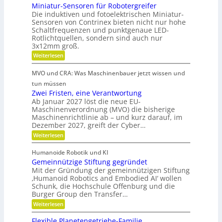
o
e
Miniatur-Sensoren für Robotergreifer
d
s
b
Die induktiven und fotoelektrischen Miniatur-
-
e
u
z
Sensoren von Contrinex bieten nicht nur hohe
u
s
r
e
Schaltfrequenzen und punktgenaue LED-
t
n
K
Rotlichtquellen, sondern sind auch nur
e
i
d
u
u
3x12mm groß.
t
n
g
n
:
Weiterlesen
d
d
e
M
s
s
a
i
t
t
i
MVO und CRA: Was Maschinenbauer jetzt wissen und
n
n
c
r
s
i
tun müssen
k
h
i
a
t
Zwei Fristen, eine Verantwortung
e
Ö
t
e
r
o
Ab Januar 2027 löst die neue EU-
l
u
e
b
Maschinenverordnung (MVO) die bisherige
f
r
a
R
Maschinenrichtlinie ab – und kurz darauf, im
e
-
f
o
u
Dezember 2027, greift der Cyber…
S
l
u
b
s
e
t
:
Weiterlesen
o
r
n
g
e
Z
s
s
a
r
w
l
o
Humanoide Robotik und KI
g
e
n
r
e
Gemeinnützige Stiftung gegründet
e
i
c
e
n
i
F
Mit der Gründung der gemeinnützigen Stiftung
n
h
e
r
‚Humanoid Robotics and Embodied AI‘ wollen
c
f
r
i
e
Schunk, die Hochschule Offenburg und die
ü
h
a
s
Burger Group den Transfer…
r
t
t
R
i
:
e
Weiterlesen
o
o
G
n
b
n
e
,
Flexible Planetengetriebe-Familie
o