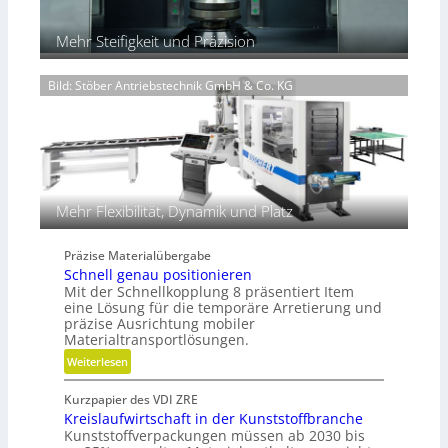
f
u
n
e
r
d
Mehr Steifigkeit und Präzision
n
e
H
n
y
Bild: Stöber Antriebstechnik GmbH & Co. KG
t
d
e
r
c
a
h
u
n
l
i
i
k
k
Mehr Flexibilität, Dynamik und Platz
i
m
Präzise Materialübergabe
V
Schnell genau positionieren
e
Mit der Schnellkopplung 8 präsentiert Item
r
eine Lösung für die temporäre Arretierung und
g
präzise Ausrichtung mobiler
Materialtransportlösungen.
l
e
:
Weiterlesen
i
S
c
Kurzpapier des VDI ZRE
c
h
Kreislaufwirtschaft in der Kunststoffbranche
h
Kunststoffverpackungen müssen ab 2030 bis
n