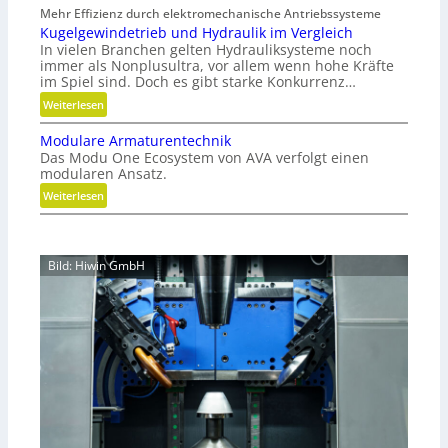
Mehr Effizienz durch elektromechanische Antriebssysteme
w
a
Kugelgewindetrieb und Hydraulik im Vergleich
i
b
In vielen Branchen gelten Hydrauliksysteme noch
r
f
immer als Nonplusultra, vor allem wenn hohe Kräfte
b
ä
im Spiel sind. Doch es gibt starke Konkurrenz…
e
l
:
Weiterlesen
l
l
K
t
e
Modulare Armaturentechnik
u
u
v
Das Modu One Ecosystem von AVA verfolgt einen
g
n
e
modularen Ansatz.
e
d
r
:
Weiterlesen
l
n
m
M
g
i
e
o
e
c
i
d
w
h
Bild: Hiwin GmbH
d
u
i
t
e
l
n
g
n
a
d
e
r
e
s
e
t
c
A
r
h
r
i
l
m
e
i
a
b
f
t
u