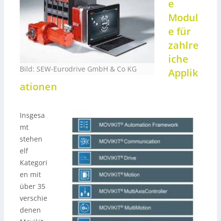
e
Modul
e für
zahlre
iche
Bild: SEW-Eurodrive GmbH & Co KG
Applik
ationen
Insgesa
mt
stehen
elf
Kategori
en mit
über 35
verschie
denen