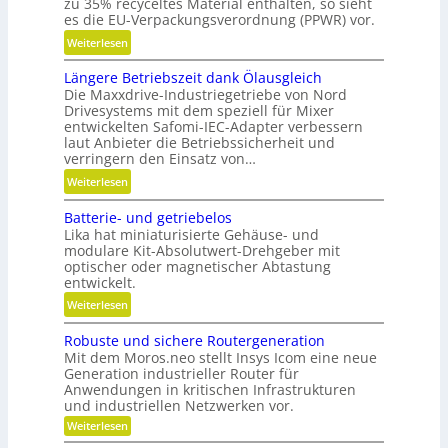
zu 35% recyceltes Material enthalten, so sieht
e
es die EU-Verpackungsverordnung (PPWR) vor.
l
:
Weiterlesen
l
K
g
Längere Betriebszeit dank Ölausgleich
r
e
Die Maxxdrive-Industriegetriebe von Nord
e
n
Drivesystems mit dem speziell für Mixer
i
a
entwickelten Safomi-IEC-Adapter verbessern
s
u
laut Anbieter die Betriebssicherheit und
l
verringern den Einsatz von…
p
a
o
:
Weiterlesen
u
s
L
f
Batterie- und getriebelos
i
ä
w
Lika hat miniaturisierte Gehäuse- und
t
n
modulare Kit-Absolutwert-Drehgeber mit
i
i
g
optischer oder magnetischer Abtastung
r
o
e
entwickelt.
t
n
r
:
Weiterlesen
s
i
e
B
c
e
B
Robuste und sichere Routergeneration
a
h
r
e
Mit dem Moros.neo stellt Insys Icom eine neue
t
a
e
t
Generation industrieller Router für
t
f
Anwendungen in kritischen Infrastrukturen
n
r
e
t
und industriellen Netzwerken vor.
i
r
i
:
Weiterlesen
e
i
R
n
b