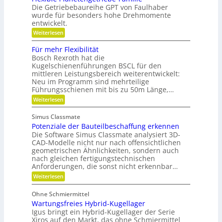
m
e
Die Getriebebaureihe GPT von Faulhaber
t
e
i
e
wurde für besonders hohe Drehmomente
i
n
r
entwickelt.
n
e
g
n
V
:
Weiterlesen
r
ü
e
F
e
t
r
l
i
Für mehr Flexibilität
z
a
e
f
Bosch Rexroth hat die
i
n
x
e
g
Kugelschienenführungen BSCL für den
t
i
r
e
w
mittleren Leistungsbereich weiterentwickelt:
b
S
o
Neu im Programm sind mehrteilige
l
t
r
e
Führungsschienen mit bis zu 50m Länge,…
i
t
P
:
Weiterlesen
f
u
l
F
t
n
a
ü
u
g
n
Simus Classmate
r
n
e
Potenziale der Bauteilbeschaffung erkennen
m
g
t
e
Die Software Simus Classmate analysiert 3D-
g
e
h
e
CAD-Modelle nicht nur nach offensichtlichen
n
r
g
geometrischen Ähnlichkeiten, sondern auch
g
F
r
e
nach gleichen fertigungstechnischen
l
ü
t
Anforderungen, die sonst nicht erkennbar…
e
n
r
x
d
:
Weiterlesen
i
i
e
P
e
b
t
o
b
Ohne Schmiermittel
i
t
e
Wartungsfreies Hybrid-Kugellager
l
e
-
i
n
Igus bringt ein Hybrid-Kugellager der Serie
F
t
z
Xiros auf den Markt, das ohne Schmiermittel
a