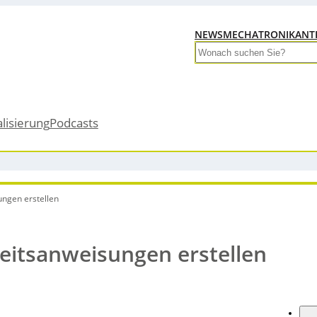
NEWS
MECHATRONIK
ANT
Search
alisierung
Podcasts
ngen erstellen
itsanweisungen erstellen