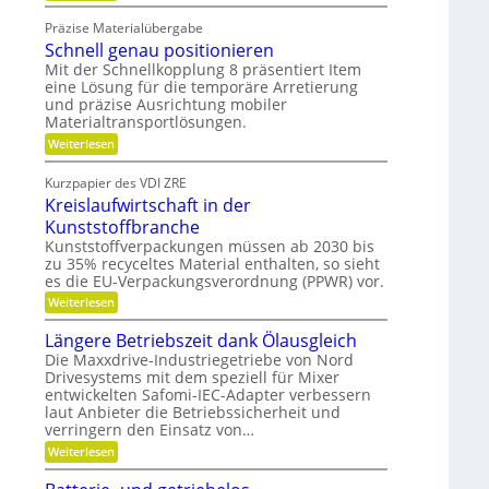
W
i
g
a
Präzise Materialübergabe
r
s
e
Schnell genau positionieren
t
c
s
u
Mit der Schnellkopplung 8 präsentiert Item
h
n
c
eine Lösung für die temporäre Arretierung
g
e
h
und präzise Ausrichtung mobiler
s
r
Materialtransportlösungen.
l
f
B
r
i
:
Weiterlesen
e
S
e
f
i
c
d
Kurzpapier des VDI ZRE
f
e
h
Kreislaufwirtschaft in der
i
s
n
e
H
e
e
Kunststoffbranche
n
y
l
n
Kunststoffverpackungen müssen ab 2030 bis
b
l
zu 35% recyceltes Material enthalten, so sieht
r
k
g
i
es die EU-Verpackungsverordnung (PPWR) vor.
e
n
d
n
:
Weiterlesen
a
-
a
K
K
u
u
r
Längere Betriebszeit dank Ölausgleich
u
p
f
e
g
o
Die Maxxdrive-Industriegetriebe von Nord
i
m
e
s
Drivesystems mit dem speziell für Mixer
s
l
i
i
entwickelten Safomi-IEC-Adapter verbessern
l
l
t
a
t
laut Anbieter die Betriebssicherheit und
a
i
u
verringern den Einsatz von…
s
g
o
f
e
n
:
e
Weiterlesen
w
r
i
L
i
c
e
ä
r