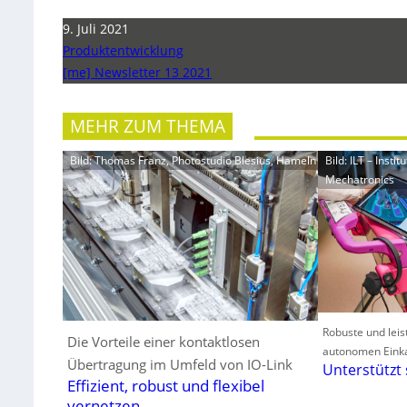
9. Juli 2021
Produktentwicklung
[me] Newsletter 13 2021
MEHR ZUM THEMA
Bild: Thomas Franz, Photostudio Blesius, Hameln
Bild: ILT – Inst
Mechatronics
Robuste und leis
Die Vorteile einer kontaktlosen
autonomen Eink
Übertragung im Umfeld von IO-Link
Unterstützt
Effizient, robust und flexibel
vernetzen