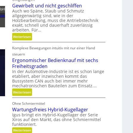
m
s
Gewirbelt und nicht geschliffen
a
mbH
t
Auch wo Späne, Staub und Schmutz
t
ite
allgegenwärtig sind, wie in der
s
u
Holzbearbeitung, muss die Antriebstechnik
t
r
exakt, schnell und dauerhaft zuverlässig
o
e
arbeiten. Für…
f
n
:
Weiterlesen
f
t
G
a
e
Komplexe Bewegungen intuitiv mit nur einer Hand
e
b
c
w
steuern
f
h
i
Ergonomischer Bedienknauf mit sechs
ä
n
r
Freiheitsgraden
l
i
b
In der Automotive-Industrie ist es schon lange
l
k
etabliert, aber inzwischen kommt das
e
e
Bussystem CAN auch bei immer mehr
l
v
mechatronischen Bauteilen zum Einsatz.…
t
e
:
Weiterlesen
u
r
E
n
m
Ohne Schmiermittel
r
d
e
Wartungsfreies Hybrid-Kugellager
g
n
i
Igus bringt ein Hybrid-Kugellager der Serie
o
i
d
Xiros auf den Markt, das ohne Schmiermittel
n
c
e
funktioniert.
o
h
n
:
Weiterlesen
m
t