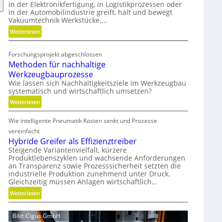
t
In der Elektronikfertigung, in Logistikprozessen oder
in der Automobilindustrie greift, hält und bewegt
e
Vakuumtechnik Werkstücke.…
g
:
i
Weiterlesen
V
s
a
c
Forschungsprojekt abgeschlossen
k
h
Methoden für nachhaltige
u
e
Werkzeugbauprozesse
u
N
Wie lassen sich Nachhaltigkeitsziele im Werkzeugbau
m
e
systematisch und wirtschaftlich umsetzen?
w
u
:
Weiterlesen
i
a
M
r
u
Wie intelligente Pneumatik Kosten senkt und Prozesse
e
d
s
t
vereinfacht
m
r
h
Hybride Greifer als Effizienztreiber
o
i
o
Steigende Variantenvielfalt, kürzere
b
c
Produktlebenszyklen und wachsende Anforderungen
d
i
h
an Transparenz sowie Prozesssicherheit setzten die
e
l
t
industrielle Produktion zunehmend unter Druck.
n
Gleichzeitig müssen Anlagen wirtschaftlich…
u
f
n
:
Weiterlesen
ü
g
H
r
y
n
Bild: Cigus GmbH
b