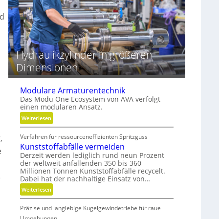
r
z
e
nd
e
i
s
b
s
e
e
r
Hydraulikzylinder in größeren
Dimensionen
r
Modulare Armaturentechnik
Das Modu One Ecosystem von AVA verfolgt
einen modularen Ansatz.
:
Weiterlesen
M
,
Verfahren für ressourceneffizienten Spritzguss
o
Kunststoffabfälle vermeiden
d
e
Derzeit werden lediglich rund neun Prozent
u
der weltweit anfallenden 350 bis 360
l
Millionen Tonnen Kunststoffabfälle recycelt.
a
e
Dabei hat der nachhaltige Einsatz von…
r
:
Weiterlesen
e
K
A
Präzise und langlebige Kugelgewindetriebe für raue
u
r
n
Umgebungen