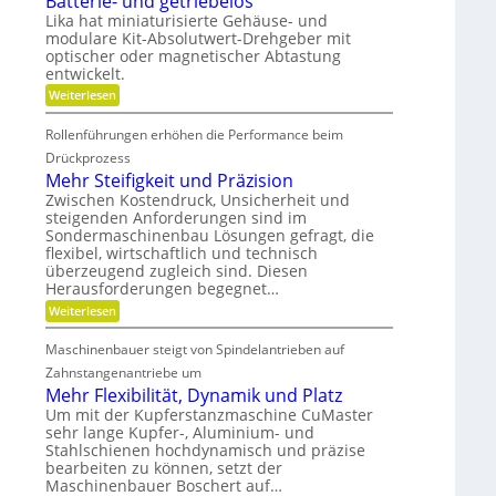
Batterie- und getriebelos
h
r
n
t
Lika hat miniaturisierte Gehäuse- und
e
g
s
s
modulare Kit-Absolutwert-Drehgeber mit
n
e
c
F
optischer oder magnetischer Abtastung
r
h
r
e
entwickelt.
a
B
e
f
:
Weiterlesen
e
t
i
B
t
i
a
h
r
Rollenführungen erhöhen die Performance beim
n
t
i
e
d
t
Drückprozess
e
e
e
i
Mehr Steifigkeit und Präzision
b
r
r
t
s
K
Zwischen Kostendruck, Unsicherheit und
i
z
u
s
steigenden Anforderungen sind im
e
e
n
Sondermaschinenbau Lösungen gefragt, die
-
g
i
s
u
flexibel, wirtschaftlich und technisch
t
r
t
n
überzeugend zugleich sind. Diesen
d
s
a
d
a
Herausforderungen begegnet…
t
g
d
n
o
:
Weiterlesen
e
k
e
f
M
t
Ö
f
n
e
r
l
Maschinenbauer steigt von Spindelantrieben auf
b
h
i
a
r
r
Zahnstangenantriebe um
e
u
a
S
b
Mehr Flexibilität, Dynamik und Platz
s
n
t
e
g
Um mit der Kupferstanzmaschine CuMaster
c
e
l
l
h
sehr lange Kupfer-, Aluminium- und
i
o
e
e
Stahlschienen hochdynamisch und präzise
f
s
i
i
bearbeiten zu können, setzt der
c
g
Maschinenbauer Boschert auf…
h
k