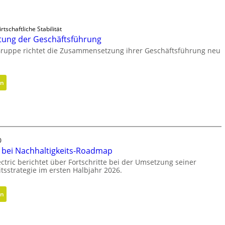
rtschaftliche Stabilität
tung der Geschäftsführung
Gruppe richtet die Zusammensetzung ihrer Geschäftsführung neu
:
en
N
e
u
a
u
0
s
e bei Nachhaltigkeits-Roadmap
r
ctric berichtet über Fortschritte bei der Umsetzung seiner
i
tsstrategie im ersten Halbjahr 2026.
c
h
:
en
t
F
u
o
n