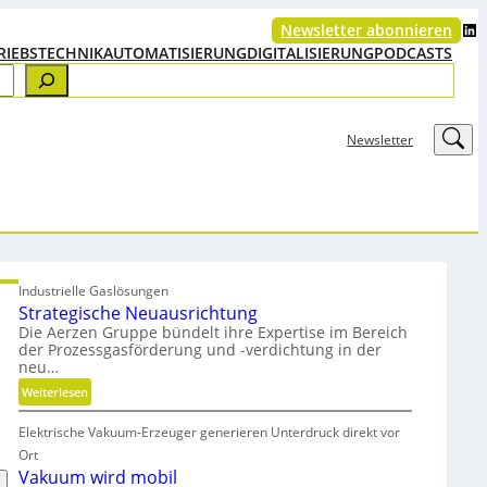
LinkedIn
Newsletter abonnieren
RIEBSTECHNIK
AUTOMATISIERUNG
DIGITALISIERUNG
PODCASTS
LinkedIn
Newsletter
Industrielle Gaslösungen
Strategische Neuausrichtung
Die Aerzen Gruppe bündelt ihre Expertise im Bereich
der Prozessgasförderung und -verdichtung in der
neu…
:
Weiterlesen
S
Elektrische Vakuum-Erzeuger generieren Unterdruck direkt vor
t
r
Ort
a
Vakuum wird mobil