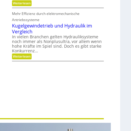
:
Weiterlesen
e
M
i
e
t
Mehr Effizienz durch elektromechanische
h
u
r
Antriebssysteme
n
F
d
Kugelgewindetrieb und Hydraulik im
l
P
Vergleich
e
r
x
In vielen Branchen gelten Hydrauliksysteme
ä
i
z
noch immer als Nonplusultra, vor allem wenn
b
i
hohe Kräfte im Spiel sind. Doch es gibt starke
i
s
Konkurrenz…
l
i
i
:
Weiterlesen
o
t
K
n
ä
u
t
g
,
e
D
l
y
g
n
e
a
w
m
i
i
n
k
d
u
e
n
t
d
r
P
i
l
e
a
b
t
u