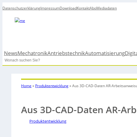
Datenschutzerklärung
Impressum
Download
Kontakt
Abo
Mediadaten
News
Mechatronik
Antriebstechnik
Automatisierung
Digit
Search
Home
»
Produktentwicklung
»
Aus 3D-CAD-Daten AR-Arbeitsanweisu
Aus 3D-CAD-Daten AR-Arbe
Produktentwicklung