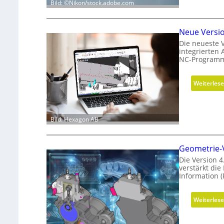
Bild: ©Nikon/stock.adobe.com
Neue Versi
Die neueste 
integrierten
NC-Programm
Weiterles
Bild: Hexagon AB
Geometrie-V
Die Version 4
verstärkt di
Information (
Weiterles