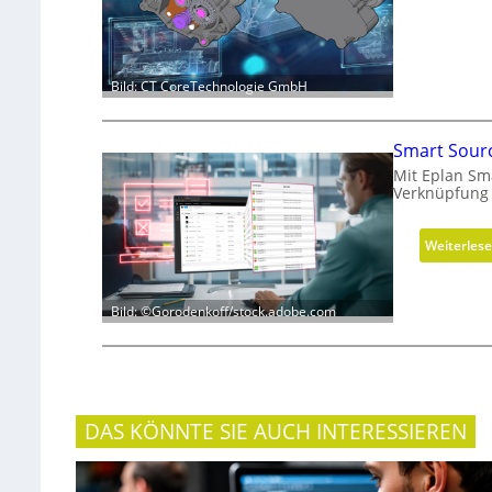
Bild: CT CoreTechnologie GmbH
Smart Sourc
Mit Eplan Sma
Verknüpfung 
Weiterles
Bild: ©Gorodenkoff/stock.adobe.com
DAS KÖNNTE SIE AUCH INTERESSIEREN