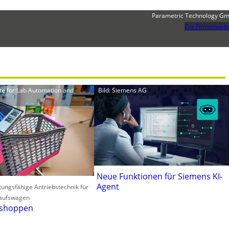
Parametric Technology G
Zur Firmenwebs
itute for Lab Automation and
Bild: Siemens AG
Neue Funktionen für Siemens KI-
Agent
tungsfähige Antriebstechnik für
aufswagen
 shoppen