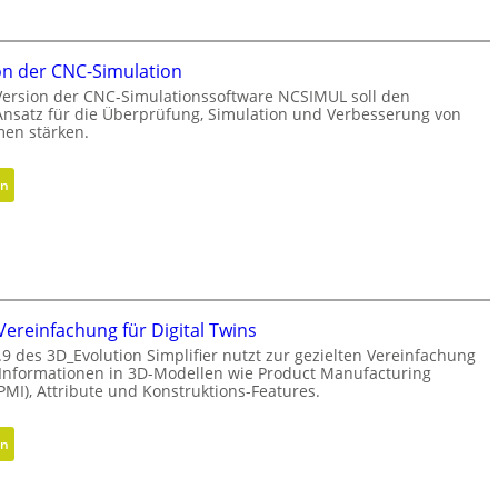
r
g
t
d
s
e
on der CNC-Simulation
c
r
h
Version der CNC-Simulationssoftware NCSIMUL soll den
G
 Ansatz für die Überprüfung, Simulation und Verbesserung von
r
e
en stärken.
i
s
t
c
:
en
t
h
N
e
ä
e
b
f
u
e
t
e
i
s
V
N
f
e
a
ereinfachung für Digital Twins
ü
r
c
.9 des 3D_Evolution Simplifier nutzt zur gezielten Vereinfachung
h
s
e Informationen in 3D-Modellen wie Product Manufacturing
h
r
PMI), Attribute und Konstruktions-Features.
i
h
u
o
a
n
n
:
l
en
g
d
G
t
e
e
i