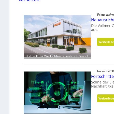
Fokus auf wi
Neuausrich
Die Vollmer 
aus.
Weiterles
Bild: Vollmer Werke Maschinenfabrik GmbH
Impact 203
Fortschritt
Schneider Ele
Nachhaltigkei
Weiterles