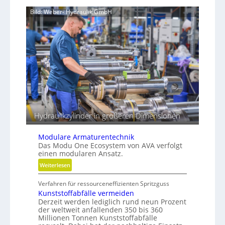
i
u
Bild: Weber- Hydraulik GmbH
e
p
n
r
z
o
t
z
r
e
e
s
i
s
b
e
e
r
Hydraulikzylinder in größeren Dimensionen
Modulare Armaturentechnik
Das Modu One Ecosystem von AVA verfolgt
einen modularen Ansatz.
:
Weiterlesen
M
Verfahren für ressourceneffizienten Spritzguss
o
Kunststoffabfälle vermeiden
d
Derzeit werden lediglich rund neun Prozent
u
der weltweit anfallenden 350 bis 360
l
Millionen Tonnen Kunststoffabfälle
a