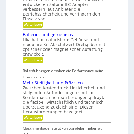
s
i
t
l
entwickelten Safomi-IEC-Adapter
l
t
i
a
verbessern laut Anbieter die
a
o
g
s
u
Betriebssicherheit und verringern den
n
e
f
e
Einsatz von…
i
r
w
c
:
e
Weiterlesen
i
L
r
h
r
ä
e
t
Batterie- und getriebelos
s
n
n
s
Lika hat miniaturisierte Gehäuse- und
F
g
c
modulare Kit-Absolutwert-Drehgeber mit
e
r
h
optischer oder magnetischer Abtastung
r
a
e
entwickelt.
e
f
i
B
t
:
Weiterlesen
e
i
h
B
t
n
a
e
r
Rollenführungen erhöhen die Performance beim
d
t
i
i
e
t
Drückprozess
e
r
t
e
Mehr Steifigkeit und Präzision
b
K
r
s
s
Zwischen Kostendruck, Unsicherheit und
u
i
z
g
steigenden Anforderungen sind im
n
e
e
s
Sondermaschinenbau Lösungen gefragt,
-
r
i
t
die flexibel, wirtschaftlich und technisch
u
a
t
s
n
überzeugend zugleich sind. Diesen
d
d
t
d
Herausforderungen begegnet…
a
o
g
e
n
:
f
Weiterlesen
e
n
k
M
f
t
Ö
e
b
r
Maschinenbauer steigt von Spindelantrieben auf
l
h
r
i
a
r