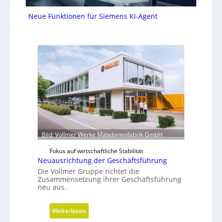
Neue Funktionen für Siemens KI-Agent
Bild: Vollmer Werke Maschinenfabrik GmbH
Fokus auf wirtschaftliche Stabilität
Neuausrichtung der Geschäftsführung
Die Vollmer Gruppe richtet die
Zusammensetzung ihrer Geschäftsführung
neu aus.
:
Weiterlesen
N