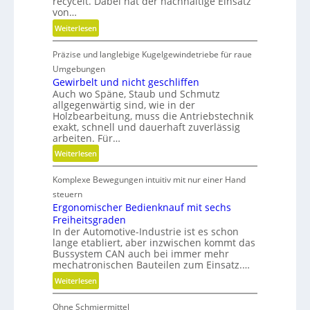
recycelt. Dabei hat der nachhaltige Einsatz
r
von…
e
:
Weiterlesen
A
K
r
Präzise und langlebige Kugelgewindetriebe für raue
u
m
n
Umgebungen
a
s
Gewirbelt und nicht geschliffen
t
Auch wo Späne, Staub und Schmutz
t
u
allgegenwärtig sind, wie in der
s
r
Holzbearbeitung, muss die Antriebstechnik
t
exakt, schnell und dauerhaft zuverlässig
e
o
arbeiten. Für…
n
f
:
t
Weiterlesen
f
G
e
a
Komplexe Bewegungen intuitiv mit nur einer Hand
e
c
b
w
h
steuern
f
i
n
Ergonomischer Bedienknauf mit sechs
ä
Freiheitsgraden
r
i
l
In der Automotive-Industrie ist es schon
b
k
l
lange etabliert, aber inzwischen kommt das
e
e
Bussystem CAN auch bei immer mehr
l
mechatronischen Bauteilen zum Einsatz.…
v
t
e
:
Weiterlesen
u
r
E
n
m
Ohne Schmiermittel
r