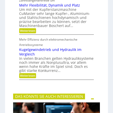
Zahnstangenantriebe um
a
e
u
S
n
b
Mehr Flexibilität, Dynamik und Platz
s
t
c
e
Um mit der Kupferstanzmaschine
g
e
h
l
CuMaster sehr lange Kupfer-, Aluminium-
l
i
e
o
e
und Stahlschienen hochdynamisch und
f
s
i
präzise bearbeiten zu können, setzt der
i
c
g
Maschinenbauer Boschert auf…
h
k
:
Weiterlesen
e
M
i
e
t
Mehr Effizienz durch elektromechanische
h
u
r
Antriebssysteme
n
F
Kugelgewindetrieb und Hydraulik im
d
l
P
Vergleich
e
r
In vielen Branchen gelten Hydrauliksysteme
x
ä
noch immer als Nonplusultra, vor allem
i
z
b
wenn hohe Kräfte im Spiel sind. Doch es
i
i
gibt starke Konkurrenz…
s
l
i
:
Weiterlesen
i
o
K
t
n
u
ä
g
t
e
,
l
D
DAS KÖNNTE SIE AUCH INTERESSIEREN
g
y
e
n
w
a
i
m
n
i