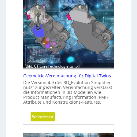
i
V
g
e
k
r
e
s
i
i
t
o
s
n
-
d
R
e
o
r
a
Bild: CT CoreTechnologie GmbH
C
d
N
Geometrie-Vereinfachung für Digital Twins
m
C
Die Version 4.9 des 3D_Evolution Simplifier
a
nutzt zur gezielten Vereinfachung verstärkt
-
p
die Informationen in 3D-Modellen wie
S
Product Manufacturing Information (PMI),
i
Attribute und Konstruktions-Features.
m
u
:
Weiterlesen
l
G
a
e
t
o