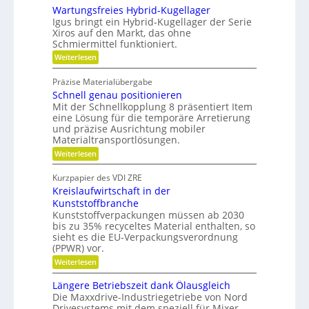
d
e
Wartungsfreies Hybrid-Kugellager
g
n
i
Igus bringt ein Hybrid-Kugellager der Serie
o
i
Xiros auf den Markt, das ohne
d
n
c
Schmiermittel funktioniert.
e
o
h
:
Weiterlesen
n
m
W
t
i
a
g
Präzise Materialübergabe
r
s
e
Schnell genau positionieren
t
c
u
Mit der Schnellkopplung 8 präsentiert Item
s
h
n
eine Lösung für die temporäre Arretierung
c
g
e
und präzise Ausrichtung mobiler
h
s
Materialtransportlösungen.
r
f
l
:
r
Weiterlesen
B
i
S
e
e
f
c
i
Kurzpapier des VDI ZRE
d
h
e
f
Kreislaufwirtschaft in der
n
s
i
e
e
H
Kunststoffbranche
e
n
l
y
Kunststoffverpackungen müssen ab 2030
n
l
b
bis zu 35% recyceltes Material enthalten, so
g
r
k
sieht es die EU-Verpackungsverordnung
e
i
n
(PPWR) vor.
n
d
a
a
-
:
Weiterlesen
u
K
K
u
p
u
r
Längere Betriebszeit dank Ölausgleich
f
o
g
e
Die Maxxdrive-Industriegetriebe von Nord
s
m
e
i
Drivesystems mit dem speziell für Mixer
i
l