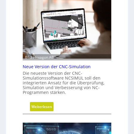
r
ä
t
f
s
t
c
s
h
f
r
ü
i
h
t
r
t
u
Bild: Hexagon AB
e
n
b
g
Neue Version der CNC-Simulation
e
Die neueste Version der CNC-
i
Simulationssoftware NCSIMUL soll den
integrierten Ansatz für die Überprüfung,
N
Simulation und Verbesserung von NC-
a
Programmen stärken.
c
h
:
Weiterlesen
h
N
a
e
l
u
t
e