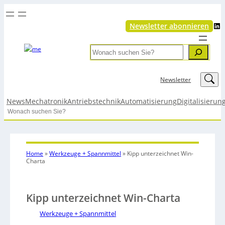
LinkedIn
Newsletter abonnieren
Search
LinkedIn
Newsletter
News
Mechatronik
Antriebstechnik
Automatisierung
Digitalisierun
Search
Home
»
Werkzeuge + Spannmittel
»
Kipp unterzeichnet Win-
Charta
Kipp unterzeichnet Win-Charta
Werkzeuge + Spannmittel