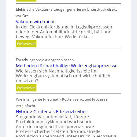
ü
S
u
Elektrische Vakuum-Erzeuger generieren Unterdruck direkt
t
r
r
r
vor Ort
D
c
a
Vakuum wird mobil
i
i
In der Elektronikfertigung, in Logistikprozessen
t
g
n
oder in der Automobilindustrie greift, hält und
e
i
bewegt Vakuumtechnik Werkstücke.…
g
g
t
:
Weiterlesen
v
i
a
V
s
e
l
a
c
r
Forschungsprojekt abgeschlossen
T
k
h
b
Methoden für nachhaltige Werkzeugbauprozesse
u
w
e
i
Wie lassen sich Nachhaltigkeitsziele im
u
N
i
Werkzeugbau systematisch und wirtschaftlich
n
m
e
n
umsetzen?
d
w
u
s
:
Weiterlesen
e
i
a
M
t
r
u
Wie intelligente Pneumatik Kosten senkt und Prozesse
e
d
s
t
vereinfacht
m
r
h
Hybride Greifer als Effizienztreiber
o
i
Steigende Variantenvielfalt, kürzere
o
b
c
Produktlebenszyklen und wachsende
d
i
h
Anforderungen an Transparenz sowie
e
l
Prozesssicherheit setzten die industrielle
t
n
Produktion zunehmend unter Druck. Gleichzeitig
u