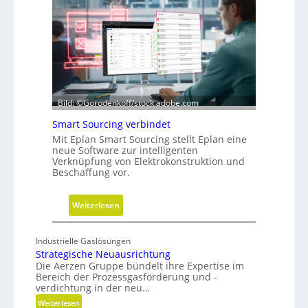
i
m
o
e
n
t
r
i
e
-
Bild: ©Gorodenkoff/stock.adobe.com
V
Smart Sourcing verbindet
e
Mit Eplan Smart Sourcing stellt Eplan eine
r
neue Software zur intelligenten
e
Verknüpfung von Elektrokonstruktion und
i
Beschaffung vor.
n
f
:
Weiterlesen
a
S
c
m
Industrielle Gaslösungen
h
a
Strategische Neuausrichtung
u
r
Die Aerzen Gruppe bündelt ihre Expertise im
n
Bereich der Prozessgasförderung und -
t
g
verdichtung in der neu…
S
f
:
Weiterlesen
o