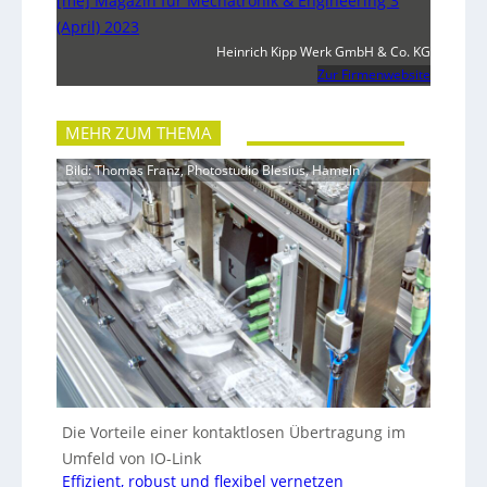
[me] Magazin für Mechatronik & Engineering 3
(April) 2023
Heinrich Kipp Werk GmbH & Co. KG
Zur Firmenwebsite
MEHR ZUM THEMA
Bild: Thomas Franz, Photostudio Blesius, Hameln
Die Vorteile einer kontaktlosen Übertragung im
Umfeld von IO-Link
Effizient, robust und flexibel vernetzen