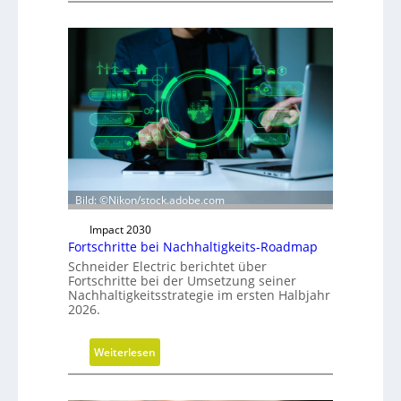
e
u
a
u
s
r
i
c
h
t
Bild: ©Nikon/stock.adobe.com
u
n
Impact 2030
g
Fortschritte bei Nachhaltigkeits-Roadmap
d
Schneider Electric berichtet über
e
Fortschritte bei der Umsetzung seiner
Nachhaltigkeitsstrategie im ersten Halbjahr
r
2026.
G
e
:
Weiterlesen
s
F
c
o
h