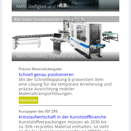
e
r
d
Mehr Steifigkeit und Präzision
n
e
H
n
y
Bild: Stöber Antriebstechnik GmbH & Co. KG
t
d
e
r
c
a
h
u
n
l
i
i
k
k
Mehr Flexibilität, Dynamik und Platz
i
m
Präzise Materialübergabe
V
Schnell genau positionieren
e
Mit der Schnellkopplung 8 präsentiert Item
r
eine Lösung für die temporäre Arretierung und
g
präzise Ausrichtung mobiler
Materialtransportlösungen.
l
e
:
Weiterlesen
i
S
c
Kurzpapier des VDI ZRE
c
h
Kreislaufwirtschaft in der Kunststoffbranche
h
Kunststoffverpackungen müssen ab 2030 bis
n
zu 35% recyceltes Material enthalten, so sieht
e