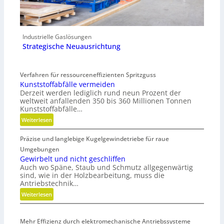
Industrielle Gaslösungen
Strategische Neuausrichtung
Verfahren für ressourceneffizienten Spritzguss
Kunststoffabfälle vermeiden
Derzeit werden lediglich rund neun Prozent der
weltweit anfallenden 350 bis 360 Millionen Tonnen
Kunststoffabfälle…
:
Weiterlesen
K
Präzise und langlebige Kugelgewindetriebe für raue
u
n
Umgebungen
s
Gewirbelt und nicht geschliffen
Auch wo Späne, Staub und Schmutz allgegenwärtig
t
sind, wie in der Holzbearbeitung, muss die
s
Antriebstechnik…
t
:
Weiterlesen
o
G
f
e
f
Mehr Effizienz durch elektromechanische Antriebssysteme
w
a