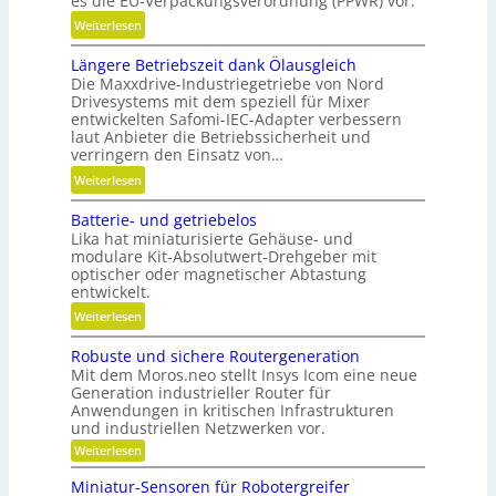
es die EU-Verpackungsverordnung (PPWR) vor.
l
:
Weiterlesen
l
K
g
Längere Betriebszeit dank Ölausgleich
r
e
Die Maxxdrive-Industriegetriebe von Nord
e
n
Drivesystems mit dem speziell für Mixer
i
a
entwickelten Safomi-IEC-Adapter verbessern
s
u
laut Anbieter die Betriebssicherheit und
l
verringern den Einsatz von…
p
a
o
:
Weiterlesen
u
s
L
f
Batterie- und getriebelos
i
ä
w
Lika hat miniaturisierte Gehäuse- und
t
n
modulare Kit-Absolutwert-Drehgeber mit
i
i
g
optischer oder magnetischer Abtastung
r
o
e
entwickelt.
t
n
r
:
Weiterlesen
s
i
e
B
c
e
B
Robuste und sichere Routergeneration
a
h
r
e
Mit dem Moros.neo stellt Insys Icom eine neue
t
a
e
t
Generation industrieller Router für
t
f
Anwendungen in kritischen Infrastrukturen
n
r
e
t
und industriellen Netzwerken vor.
i
r
i
:
Weiterlesen
e
i
R
n
b
o
e
Miniatur-Sensoren für Robotergreifer
d
s
b