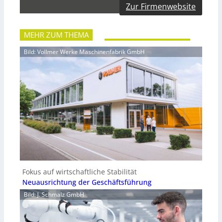
Zur Firmenwebsite
MEHR ZUM THEMA
Bild: Vollmer Werke Maschinenfabrik GmbH
Fokus auf wirtschaftliche Stabilität
Neuausrichtung der Geschäftsführung
Bild: J. Schmalz GmbH