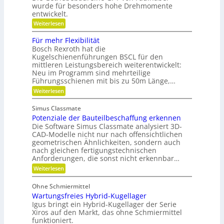
e
wurde für besonders hohe Drehmomente
i
n
r
entwickelt.
n
e
g
n
V
:
Weiterlesen
r
ü
e
F
e
t
r
l
i
Für mehr Flexibilität
z
a
e
f
Bosch Rexroth hat die
i
n
x
e
g
Kugelschienenführungen BSCL für den
t
i
r
e
w
mittleren Leistungsbereich weiterentwickelt:
b
S
o
Neu im Programm sind mehrteilige
l
t
r
e
Führungsschienen mit bis zu 50m Länge,…
i
t
P
:
Weiterlesen
f
u
l
F
t
n
a
ü
u
g
n
Simus Classmate
r
n
e
Potenziale der Bauteilbeschaffung erkennen
m
g
t
e
Die Software Simus Classmate analysiert 3D-
g
e
h
e
CAD-Modelle nicht nur nach offensichtlichen
n
r
g
geometrischen Ähnlichkeiten, sondern auch
g
F
r
e
nach gleichen fertigungstechnischen
l
ü
t
Anforderungen, die sonst nicht erkennbar…
e
n
r
x
d
:
Weiterlesen
i
i
e
P
e
b
t
o
b
Ohne Schmiermittel
i
t
e
Wartungsfreies Hybrid-Kugellager
l
e
-
i
n
Igus bringt ein Hybrid-Kugellager der Serie
F
t
z
Xiros auf den Markt, das ohne Schmiermittel
a
ä
i
m
funktioniert.
t
a