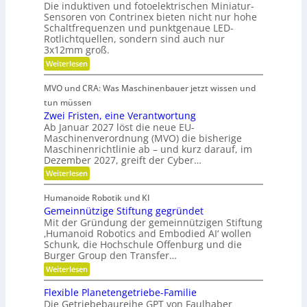
Die induktiven und fotoelektrischen Miniatur-
-
e
u
z
Sensoren von Contrinex bieten nicht nur hohe
u
s
r
e
Schaltfrequenzen und punktgenaue LED-
t
n
K
Rotlichtquellen, sondern sind auch nur
e
i
d
u
u
3x12mm groß.
t
n
g
n
:
Weiterlesen
d
d
e
M
s
s
a
i
t
t
i
MVO und CRA: Was Maschinenbauer jetzt wissen und
n
n
c
r
s
i
tun müssen
k
h
i
a
t
Zwei Fristen, eine Verantwortung
e
Ö
t
e
r
o
Ab Januar 2027 löst die neue EU-
l
u
e
b
Maschinenverordnung (MVO) die bisherige
f
r
a
R
Maschinenrichtlinie ab – und kurz darauf, im
e
-
f
o
u
Dezember 2027, greift der Cyber…
S
l
u
b
s
e
t
:
Weiterlesen
o
r
n
g
e
Z
s
s
a
r
w
l
o
Humanoide Robotik und KI
g
e
n
r
e
Gemeinnützige Stiftung gegründet
e
i
c
e
n
i
F
Mit der Gründung der gemeinnützigen Stiftung
n
h
e
r
‚Humanoid Robotics and Embodied AI‘ wollen
c
f
r
i
e
Schunk, die Hochschule Offenburg und die
ü
h
a
s
Burger Group den Transfer…
r
t
t
R
i
:
e
Weiterlesen
o
o
G
n
b
n
e
,
Flexible Planetengetriebe-Familie
o
m
e
Die Getriebebaureihe GPT von Faulhaber
t
e
i